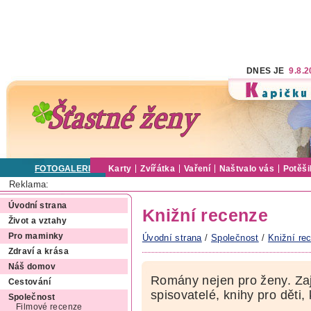
DNES JE
9.8.
FOTOGALERIE
Karty
Zvířátka
Vaření
Naštvalo vás
Potěši
Reklama:
Úvodní strana
Knižní recenze
Život a vztahy
Pro maminky
Úvodní strana
/
Společnost
/
Knižní re
Zdraví a krása
Náš domov
Romány nejen pro ženy. Zaj
Cestování
spisovatelé, knihy pro děti,
Společnost
Filmové recenze