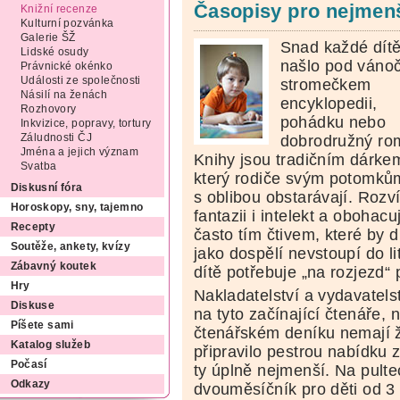
Časopisy pro nejmenš
Knižní recenze
Kulturní pozvánka
Galerie ŠŽ
Snad každé dít
Lidské osudy
našlo pod váno
Právnické okénko
Události ze společnosti
stromečkem
Násilí na ženách
encyklopedii,
Rozhovory
pohádku nebo
Inkvizice, popravy, tortury
dobrodružný ro
Záludnosti ČJ
Jména a jejich význam
Knihy jsou tradičním dárke
Svatba
který rodiče svým potomků
Diskusní fóra
s oblibou obstarávají. Rozví
Horoskopy, sny, tajemno
fantazii i intelekt a obohac
Recepty
často tím čtivem, které by dí
Soutěže, ankety, kvízy
jako dospělí nevstoupí do li
Zábavný koutek
dítě potřebuje „na rozjezd“ 
Hry
Nakladatelství a vydavatels
Diskuse
na tyto začínající čtenáře,
Píšete sami
čtenářském deníku nemají 
Katalog služeb
připravilo pestrou nabídku
Počasí
ty úplně nejmenší. Na pult
Odkazy
dvouměsíčník pro děti od 3