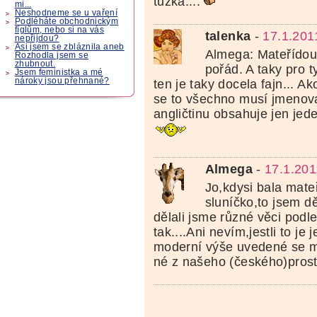
tužka....
mi...
Neshodneme se u vaření
Podléháte obchodnickým
fíglům, nebo si na vás
talenka
-
17.1.201
nepřijdou?
Asi jsem se zbláznila aneb
Almega: Mateřídou
Rozhodla jsem se
zhubnout.
pořád. A taky pro 
Jsem feministka a mé
nároky jsou přehnané?
ten je taky docela fajn... A
se to všechno musí jmenova
angličtinu obsahuje jen jed
Almega
-
17.1.201
Jo,kdysi bala mate
sluníčko,to jsem d
dělali jsme různé věci podle 
tak....Ani nevím,jestli to je 
moderní výše uvedené se mi 
né z našeho (českého)prostř