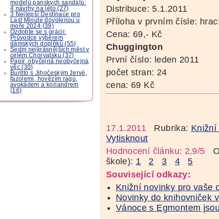
modelů pánských sandálů:
Distribuce: 5.1.2011
4 návrhy na léto (27)
3 Nejlepší Destinace pro
Příloha v prvním čísle: hrac
Last Minute dovolenou u
moře 2024 (39)
Ozdobte se s grácii:
Cena: 69,- Kč
Průvodce výběrem
dámských doplňků (55)
Chuggington
Sedm nejkrásnějších měst v
celém Chorvatsku (37)
První číslo: leden 2011
Papír, obyčejná neobyčejná
věc (30)
počet stran: 24
Buritto s Jihočeským žervé,
fazolemi, hovězím ragú,
cena: 69 Kč
avokádem a koriandrem
(16)
17.1.2011
Rubrika:
Knižní
Vytisknout
Hodnocení článku: 2,9/5
Oz
škole):
1
2
3
4
5
Související odkazy:
Knižní novinky pro vaše d
Novinky do knihovniček va
Vánoce s Egmontem jsou 