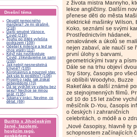
z života mistra Mannyho, kt
lekce angličtiny. Dalším n
Dnešní téma
přenese děti do města Mašin
Opustit nemocného
elektrické mašinky
Wilson, 
manžela? Je mi strašně.
Koko, seznámí se svými ka
(218)
Další smutné Vánoce.
Prostřednictvím hádanek,
Covid (219)
Touhu po dítěti vyřešila
omalovánek a úkolů se malí
podrazem (109)
Odešel k milence a teď se
nejen zabaví, ale naučí se ř
chce vrátit (112)
první úlohy s barvami,
Když nás nezlikviduje
Covid, zlikvidujeme se sami
geometrickými tvary a písm
(200)
Jak nebýt nesnesitelná
Dále se na trhu objeví dvo
tchyně? (105)
Koronavirus a nouzový stav.
Toy Story, časopis pro všec
Jak vás to postihlo? (106)
si oblíbili Woodyho, Buzze
Prosím o radu, jak získat
sebevědomí (70)
Rakeťáka a další známé po
Dá se vydržet ve vztahu bez
sexu? Nechce se mnou
ze stejnojmenných filmů. Pr
spát. (135)
Šikana v práci. Nevíme, co
od 10 do 15 let začne vych
dělat. (69)
měsíčník D-You, časopis inf
o českých i zahraničních
celebritách, o módě a o zdr
Buritto s Jihočeským
„Nové časopisy, hlavně ty p
žervé, fazolemi,
hovězím ragú,
schopnostem začínajících čt
avokádem a