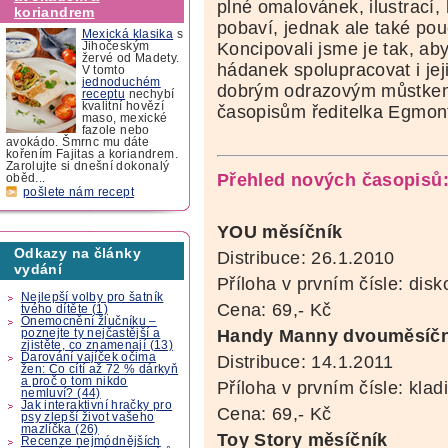
plné omalovánek, ilustrací,
koriandrem
pobaví, jednak ale také pou
Mexická klasika
s
Koncipovali jsme je tak, aby
Jihočeským
žervé od Madety.
hádanek spolupracovat i jej
V tomto
jednoduchém
dobrým odrazovým můstkem 
receptu
nechybí
kvalitní hovězí
časopisům ředitelka Egmon
maso, mexické
fazole nebo
avokádo. Šmrnc mu dáte
kořením Fajitas a koriandrem.
Zarolujte si dnešní dokonalý
Přehled nových časopisů
oběd...
pošlete nám recept
YOU měsíčník
Odkazy na články
Distribuce: 26.1.2010
vydání
Příloha v prvním čísle: disk
Nejlepší volby pro šatník
Cena: 69,- Kč
tvého dítěte (1)
Onemocnění žlučníku –
Handy Manny dvouměsíčn
poznejte ty nejčastější a
zjistěte, co znamenají (13)
Darování vajíček očima
Distribuce: 14.1.2011
žen: Co cítí až 72 % dárkyň
a proč o tom nikdo
Příloha v prvním čísle: klad
nemluví? (44)
Jak interaktivní hračky pro
Cena: 69,- Kč
psy zlepší život vašeho
mazlíčka (26)
Toy Story měsíčník
Recenze nejmódnějších