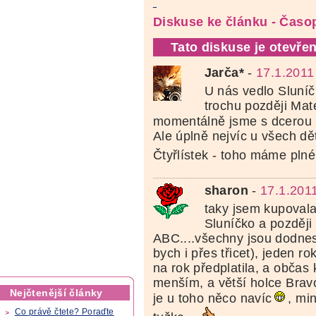
Diskuse ke článku - Časo
Tato diskuse je otevřen
Jarča*
-
17.1.2011
U nás vedlo Sluní
trochu později Mat
momentálně jsme s dcerou 
Ale úplně nejvíc u všech dě
Čtyřlístek - toho máme plné
sharon
-
17.1.201
taky jsem kupoval
Sluníčko a později 
ABC....všechny jsou dodnes (
bych i přes třicet), jeden 
na rok předplatila, a občas
menším, a větší holce Bravo
Nejčtenější články
je u toho něco navíc
, min
Co právě čtete? Poraďte