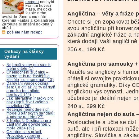
receptu
nechybí
kvalitní hovězí
maso, mexické
Angličtina – věty a fráze 
fazole nebo
avokádo. Šmrnc mu dáte
Chcete si jen zopakovat bě
kořením Fajitas a koriandrem.
Zarolujte si dnešní dokonalý
svou angličtinu při konverza
oběd...
pošlete nám recept
základní anglické fráze a na
která dodají Vaší angličtině
256 s., 199 Kč
Odkazy na články
vydání
Angličtina pro samouky 
Nejlepší volby pro šatník
tvého dítěte (1)
Naučte se anglicky s humor
Onemocnění žlučníku –
poznejte ty nejčastější a
přáteli si osvojíte praktick
zjistěte, co znamenají (13)
Darování vajíček očima
anglické gramatiky. Díky CD
žen: Co cítí až 72 % dárkyň
anglickou výslovností. Jed
a proč o tom nikdo
nemluví? (44)
učebnice je ideální nejen p
Jak interaktivní hračky pro
psy zlepší život vašeho
240 s., 299 Kč
mazlíčka (26)
Recenze nejmódnějších
Angličtina nejen do auta
modelů pánských sandálů:
4 návrhy na léto (27)
3 Nejlepší Destinace pro
Poslouchejte a učte se cizí 
Last Minute dovolenou u
autě, ale i při relaxaci můž
moře 2024 (39)
Ozdobte se s grácii:
angličtiny. Slovíčka a zákla
Průvodce výběrem