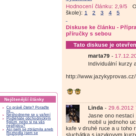
Hodnocení článku: 2,9/5
Oz
škole):
1
2
3
4
5
Diskuse ke článku - Přípr
příručky s sebou
Tato diskuse je otevřen
marta79
-
17.12.2
Individuální kurzy a
http://www.jazykyprovas.cz/a
Nejčtenější články
Linda
-
29.6.2012 
Co právě čtete? Poraďte
mi...
Jasne ono nestaci
Neshodneme se u vaření
Podléháte obchodnickým
mobil u jednoho uc
fíglům, nebo si na vás
nepřijdou?
kafe v druhé ruce a u toho r
Asi jsem se zbláznila aneb
Rozhodla jsem se
sluchátka s jazykovym kurze