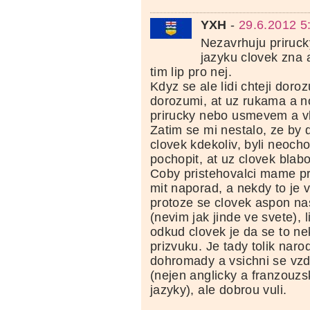
YXH
-
29.6.2012 5
Nezavrhuju priruck
jazyku clovek zna 
tim lip pro nej.
Kdyz se ale lidi chteji doro
dorozumi, at uz rukama a 
prirucky nebo usmevem a v
Zatim se mi nestalo, ze by 
clovek kdekoliv, byli neocho
pochopit, at uz clovek blabo
Coby pristehovalci mame p
mit naporad, a nekdy to je 
protoze se clovek aspon na
(nevim jak jinde ve svete), l
odkud clovek je da se to n
prizvuku. Je tady tolik nar
dohromady a vsichni se vz
(nejen anglicky a franzouzs
jazyky), ale dobrou vuli.