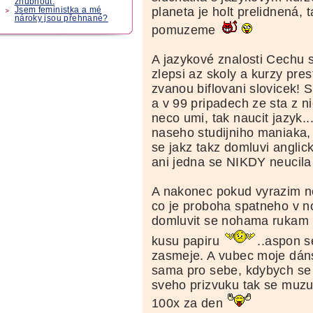
zhubnout.
planeta je holt prelidnená, t
Jsem feministka a mé
nároky jsou přehnané?
pomuzeme
A jazykové znalosti Cechu
zlepsi az skoly a kurzy pres
zvanou biflovani slovicek! 
a v 99 pripadech ze sta z nic
neco umi, tak naucit jazyk.
naseho studijniho maniaka, 
se jakz takz domluvi anglic
ani jedna se NIKDY neucila 
A nakonec pokud vyrazim 
co je proboha spatneho v n
domluvit se nohama rukam
kusu papiru
..aspon s
zasmeje. A vubec moje dáns
sama pro sebe, kdybych se 
sveho prizvuku tak se muzu 
100x za den