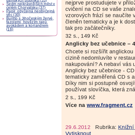
dámských doplňků (55)
nejprve prostudujete v při
Sedm nejkrásnějších měst v
celém Chorvatsku (37)
cvičení na CD se vaše znalo
Papír, obyčejná neobyčejná
vzorových frází se naučíte v
věc (30)
Buritto s Jihočeským žervé,
členěn tematicky a je k dost
fazolemi, hovězím ragú,
avokádem a koriandrem
tak pro začátečníky.
(16)
32 s., 149 Kč
Anglicky bez učebnice – 
Chcete si rozšířit anglicko
cizině nedomluvíte v restaur
nakupování? A nebaví vás u
Anglicky bez učebnice - CD
tematicky zaměřená CD s a
Díky nim si postupně osvojí
používat slovíčka, která zná
2 s., 199 Kč
Více na
www.fragment.cz
29.6.2012
Rubrika:
Knižní
Vytisknout