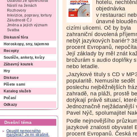
Události ze společnosti
hotelu, nechtěn
Násilí na ženách
objednávka
Rozhovory
v restauraci ne
Inkvizice, popravy, tortury
únavné blouděn
Záludnosti ČJ
Jména a jejich význam
cizími ulicemi. Oč by byla
Svatba
zahraniční dovolená příjemn
Diskusní fóra
nebýt jazykových bariér? 3
Horoskopy, sny, tajemno
procent Evropanů, nepočítaje
Recepty
Její základy by měl znát ka
Soutěže, ankety, kvízy
brožurám s audio doplňky s
Zábavný koutek
nebo letadle.
Hry
„Jazykové tituly s CD v MP3
Diskuse
popularitě. Nemusíte sedět 
Píšete sami
poslechu nejběžnějších fráz
Katalog služeb
zahradě, na pláži, prostě b
Počasí
dotýkají právě situací, kte
Odkazy
Jednoznačně nejžádanější ve
Pavel Nýč, spolumajitel Nak
Podle nejnovějšího průzku
Dnešní téma
jazykové znalosti obyvatel 
Opustit nemocného
procent Evropanů. Česká re
manžela? Je mi strašně.