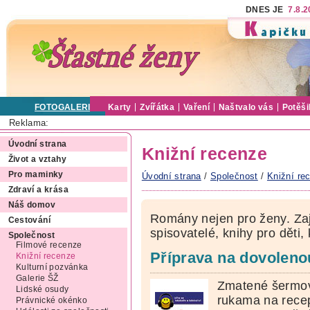
DNES JE
7.8.
FOTOGALERIE
Karty
Zvířátka
Vaření
Naštvalo vás
Potěši
Reklama:
Úvodní strana
Knižní recenze
Život a vztahy
Pro maminky
Úvodní strana
/
Společnost
/
Knižní re
Zdraví a krása
Náš domov
Romány nejen pro ženy. Zaj
Cestování
spisovatelé, knihy pro děti,
Společnost
Filmové recenze
Příprava na dovoleno
Knižní recenze
Kulturní pozvánka
Galerie ŠŽ
Zmatené šermo
Lidské osudy
rukama na rece
Právnické okénko