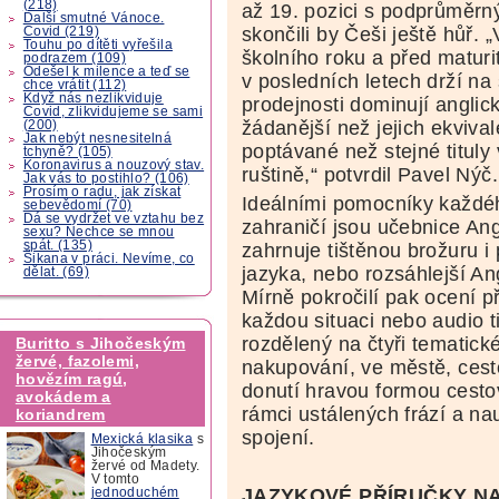
(218)
až 19. pozici s podprůměrný
Další smutné Vánoce.
skončili by Češi ještě hůř.
Covid (219)
Touhu po dítěti vyřešila
školního roku a před matur
podrazem (109)
Odešel k milence a teď se
v posledních letech drží na s
chce vrátit (112)
Když nás nezlikviduje
prodejnosti dominují anglic
Covid, zlikvidujeme se sami
žádanější než jejich ekvival
(200)
Jak nebýt nesnesitelná
poptávané než stejné tituly
tchyně? (105)
Koronavirus a nouzový stav.
ruštině,“ potvrdil Pavel Nýč.
Jak vás to postihlo? (106)
Prosím o radu, jak získat
Ideálními pomocníky každéh
sebevědomí (70)
Dá se vydržet ve vztahu bez
zahraničí jsou učebnice Ang
sexu? Nechce se mnou
spát. (135)
zahrnuje tištěnou brožuru i
Šikana v práci. Nevíme, co
jazyka, nebo rozsáhlejší A
dělat. (69)
Mírně pokročilí pak ocení př
každou situaci nebo audio t
rozdělený na čtyři tematické
Buritto s Jihočeským
žervé, fazolemi,
nakupování, ve městě, cesto
hovězím ragú,
donutí hravou formou cesto
avokádem a
rámci ustálených frází a n
koriandrem
spojení.
Mexická klasika
s
Jihočeským
žervé od Madety.
V tomto
JAZYKOVÉ PŘÍRUČKY NA
jednoduchém