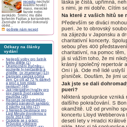
láska je čistá, upřímná, n
receptu
nechybí
kvalitní hovězí
s nimi, je mi dobře. Cítím 
maso, mexické
fazole nebo
Na které z vašich hitů se
avokádo. Šmrnc mu dáte
kořením Fajitas a koriandrem.
Především se diváci mohou 
Zarolujte si dnešní dokonalý
oběd...
pueri. Je to obrovský soubo
pošlete nám recept
na zájezdu v Japonsku a dr
charitativní koncerty. Spolu
sebou přes 400 představení,
Odkazy na články
vydání
charitativní, na pomoc těm, 
já si vážím toho, že mi ni
Nejlepší volby pro šatník
tvého dítěte (1)
krásný společný repertoár a
Onemocnění žlučníku –
Oni i já. Ode mě lidé uslyší
poznejte ty nejčastější a
zjistěte, co znamenají (13)
písniček. Doufám, že jimi 
Darování vajíček očima
žen: Co cítí až 72 % dárkyň
Jak jste se dali dohroma
a proč o tom nikdo
nemluví? (44)
pueri?
Jak interaktivní hračky pro
psy zlepší život vašeho
Některá spolupráce vzniká
mazlíčka (26)
Recenze nejmódnějších
dalšího pokračování. S Boni
modelů pánských sandálů:
4 návrhy na léto (27)
okamžitě. Už od
prvního s
3 Nejlepší Destinace pro
Last Minute dovolenou u
koncertu Lloyd Webberova
moře 2024 (39)
deseti lety v Hradci Králové
Ozdobte se s grácii:
Průvodce výběrem
pikle. Moc si té spoluprác