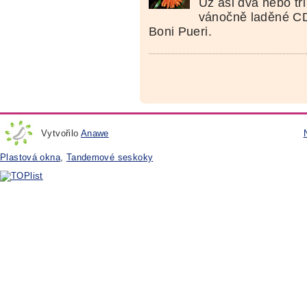
Už asi dva nebo t
vánočně laděné CD
Boni Pueri.
Vytvořilo
Anawe
Plastová okna
,
Tandemové seskoky