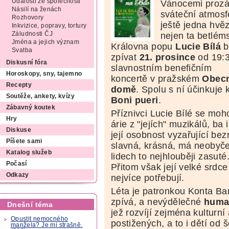
Události ze společnosti
Vánocemi prozá
Násilí na ženách
sváteční atmosf
Rozhovory
ještě jedna hvě
Inkvizice, popravy, tortury
nejen ta betlém
Záludnosti ČJ
Jména a jejich význam
Královna popu
Lucie Bílá
b
Svatba
zpívat
21. prosince
od 19:
Diskusní fóra
slavnostním benefičním
Horoskopy, sny, tajemno
koncertě v pražském
Obec
Recepty
domě
. Spolu s ní účinkuje
Soutěže, ankety, kvízy
Boni pueri
.
Zábavný koutek
Příznivci Lucie Bílé se mohou
Hry
árie z "jejích" muzikálů, ba 
Diskuse
její osobnost vyzařující be
Píšete sami
slavná, krásná, má neobyče
Katalog služeb
lidech to nejhlouběji zasut
Počasí
Přitom však její velké srd
Odkazy
nejvíce potřebují.
Léta je patronkou Konta Bar
zpívá, a nevýdělečné
human
Dnešní téma
jež rozvíjí zejména kulturní
Opustit nemocného
postižených, a to i dětí od 
manžela? Je mi strašně.