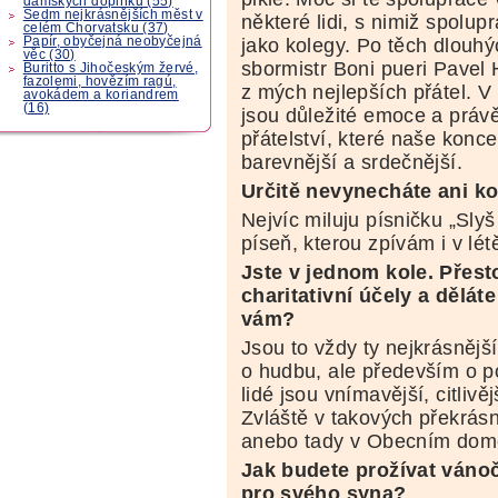
dámských doplňků (55)
Sedm nejkrásnějších měst v
některé lidi, s nimiž spolupr
celém Chorvatsku (37)
Papír, obyčejná neobyčejná
jako kolegy. Po těch dlouhý
věc (30)
sbormistr Boni pueri Pavel
Buritto s Jihočeským žervé,
fazolemi, hovězím ragú,
z mých nejlepších přátel. 
avokádem a koriandrem
(16)
jsou důležité emoce a práv
přátelství, které naše koncer
barevnější a srdečnější.
Určitě nevynecháte ani k
Nejvíc miluju písničku „Sly
píseň, kterou zpívám i v lé
Jste v jednom kole. Přest
charitativní účely a dělát
vám?
Jsou to vždy ty nejkrásnější
o hudbu, ale především o po
lidé jsou vnímavější, citlivě
Zvláště v takových překrásn
anebo tady v Obecním dom
Jak budete prožívat váno
pro svého syna?