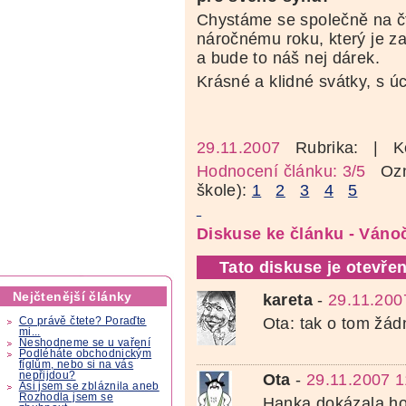
Chystáme se společně na čt
náročnému roku, který je za
a bude to náš nej dárek.
Krásné a klidné svátky, s úc
29.11.2007
Rubrika:
| K
Hodnocení článku: 3/5
Ozná
škole):
1
2
3
4
5
Diskuse ke článku - Vánoč
Tato diskuse je otevřen
Nejčtenější články
kareta
-
29.11.200
Ota: tak o tom žád
Co právě čtete? Poraďte
mi...
Neshodneme se u vaření
Podléháte obchodnickým
fíglům, nebo si na vás
nepřijdou?
Ota
-
29.11.2007 1
Asi jsem se zbláznila aneb
Rozhodla jsem se
Hanka dokázala ho