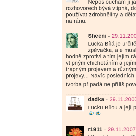
Neposlouchám ji ja
rozhovorech bývá vtipná, 
používat zdrobněliny a dělat
na ránu.
Sheeni
-
29.11.20
Lucka Bílá je určit
zpěvačka, ale musí
hodně zprotivila tím jejím 
vtipným chichotáním a její
trapným projevem a různými
projevy... Navíc posledních 
tvorba připadá ne příliš pov
dadka
-
29.11.200
Lucku Bílou a její p
r1911
-
29.11.2007