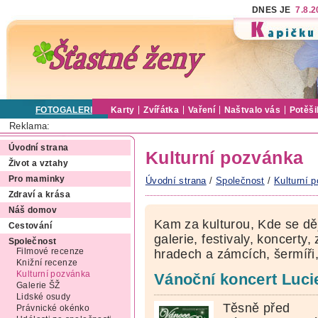
DNES JE
7.8.
FOTOGALERIE
Karty
Zvířátka
Vaření
Naštvalo vás
Potěši
Reklama:
Úvodní strana
Kulturní pozvánka
Život a vztahy
Pro maminky
Úvodní strana
/
Společnost
/
Kulturní 
Zdraví a krása
Náš domov
Kam za kulturou, Kde se dě
Cestování
galerie, festivaly, koncerty,
Společnost
Filmové recenze
hradech a zámcích, šermíři,
Knižní recenze
Kulturní pozvánka
Vánoční koncert Lucie
Galerie ŠŽ
Lidské osudy
Těsně před
Právnické okénko