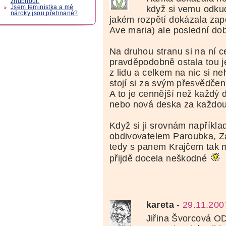
zhubnout.
když si vemu odkud
Jsem feministka a mé
nároky jsou přehnané?
jakém rozpětí dokázala zapě
Ave maria) ale poslední do
Na druhou stranu si na ní c
pravděpodobně ostala tou 
z lidu a celkem na nic si ne
stojí si za svým přesvědčen
A to je cennější než každý
nebo nová deska za každou
Když si ji srovnám napříkla
obdivovatelem Paroubka, Z
tedy s panem Krajčem tak m
přijdě docela neškodné
kareta
-
29.11.200
Jiřina Švorcová O