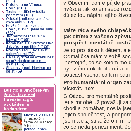
(218)
v Obecním domě půjde práv
Další smutné Vánoce.
hvězda tak kolem sebe rozdá
Covid (219)
Touhu po dítěti vyřešila
důležitou náplní jejího život
podrazem (109)
Odešel k milence a teď se
chce vrátit (112)
Když nás nezlikviduje
Covid, zlikvidujeme se sami
Máte ráda svého chlapečka
(200)
jak cítíme z vašeho zpěvu
Jak nebýt nesnesitelná
tchyně? (105)
prospěch mentálně posti
Koronavirus a nouzový stav.
Jak vás to postihlo? (106)
Je to pro lásku k dětem, ale
Prosím o radu, jak získat
sebevědomí (70)
Odmalička mám v sobě sociá
Dá se vydržet ve vztahu bez
sexu? Nechce se mnou
lhostejné, co se kolem mě d
spát. (135)
být svému okolí platná a po
Šikana v práci. Nevíme, co
dělat. (69)
součást všeho, co k ní patří
Pro humanitární organizac
víckrát, ne?
Buritto s Jihočeským
žervé, fazolemi,
S Oázou pro mentálně posti
hovězím ragú,
let a mnohé už považuji za 
avokádem a
chodila pomáhat, nosila jse
koriandrem
jejich společnost, a podpor
Mexická klasika
s
Jihočeským
jsem ale zjistila, že oni mi 
žervé od Madety.
co se nedá penězi měřit. Jso
V tomto
jednoduchém