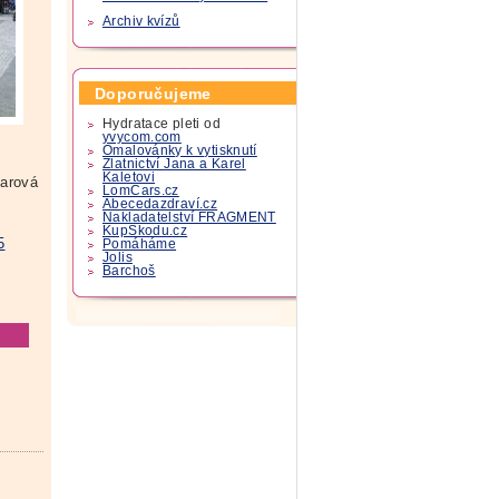
Archiv kvízů
Doporučujeme
Hydratace pleti od
yvycom.com
Omalovánky k vytisknutí
Zlatnictví Jana a Karel
Kaletovi
harová
LomCars.cz
Abecedazdraví.cz
Nakladatelství FRAGMENT
KupSkodu.cz
5
Pomáháme
Jolis
Barchoš