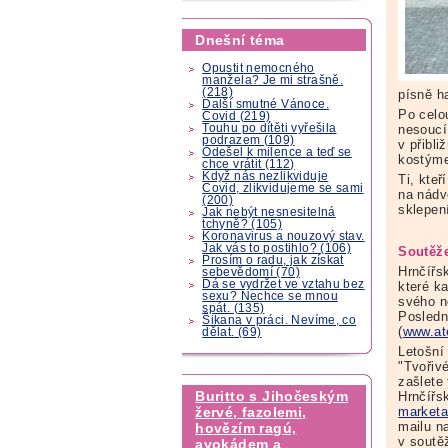
Dnešní téma
Opustit nemocného
manžela? Je mi strašně.
(218)
písně h
Další smutné Vánoce.
Po celo
Covid (219)
Touhu po dítěti vyřešila
nesoucí
podrazem (109)
v přibl
Odešel k milence a teď se
kostým
chce vrátit (112)
Když nás nezlikviduje
Ti, kte
Covid, zlikvidujeme se sami
na nádv
(200)
sklepen
Jak nebýt nesnesitelná
tchyně? (105)
Koronavirus a nouzový stav.
Jak vás to postihlo? (106)
Soutěže
Prosím o radu, jak získat
Hrnčířs
sebevědomí (70)
Dá se vydržet ve vztahu bez
které k
sexu? Nechce se mnou
svého n
spát. (135)
Poslední
Šikana v práci. Nevíme, co
(
www.at
dělat. (69)
Letošní
"Tvořivé
zašlete 
Buritto s Jihočeským
Hrnčířs
marketa
žervé, fazolemi,
mailu n
hovězím ragú,
v soutě
avokádem a