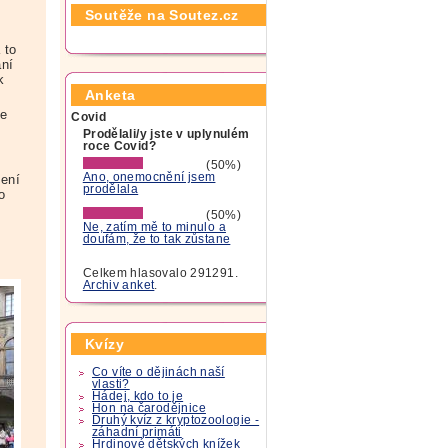
Soutěže na Soutez.cz
 to
ání
k
Anketa
ce
Covid
Prodělali/y jste v uplynulém
roce Covid?
(50%)
Ano, onemocnění jsem
zení
prodělala
o
(50%)
Ne, zatím mě to minulo a
doufám, že to tak zůstane
Celkem hlasovalo 291291.
Archiv anket
.
Kvízy
Co víte o dějinách naší
vlasti?
Hádej, kdo to je
Hon na čarodějnice
Druhý kvíz z kryptozoologie -
záhadní primáti
Hrdinové dětských knížek