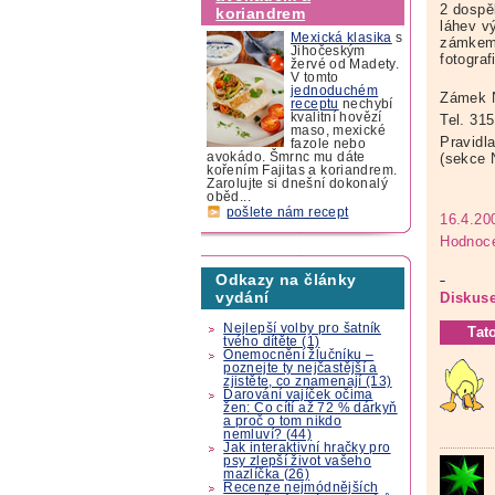
2 dospěl
koriandrem
láhev v
Mexická klasika
s
zámkem 
Jihočeským
fotogra
žervé od Madety.
V tomto
jednoduchém
Zámek N
receptu
nechybí
kvalitní hovězí
Tel. 31
maso, mexické
Pravidl
fazole nebo
(sekce
avokádo. Šmrnc mu dáte
kořením Fajitas a koriandrem.
Zarolujte si dnešní dokonalý
oběd...
pošlete nám recept
16.4.20
Hodnoce
Odkazy na články
vydání
Diskuse
Nejlepší volby pro šatník
Tat
tvého dítěte (1)
Onemocnění žlučníku –
poznejte ty nejčastější a
zjistěte, co znamenají (13)
Darování vajíček očima
žen: Co cítí až 72 % dárkyň
a proč o tom nikdo
nemluví? (44)
Jak interaktivní hračky pro
psy zlepší život vašeho
mazlíčka (26)
Recenze nejmódnějších