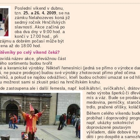
Poslední víkend v dubnu,
tzn.
25. a 26. 4. 2009
, se na
zámku Nelahozeves koná již
sedmý ročník Hrnčířských
slavností. Akce začíná po
oba dva dny v 9:00 hod. a
končí v 17:00 hod., při
zájmu a dobrém počasí může být
žena až do 18:00 hod.
těvníky po celý víkend čeká?
ovídá název akce, převážnou část
ého sortimentu budou tvořit
ké a keramické výrobky. Někteří řemeslníci (jedná se přímo o výrobce d
ů, ne pouze prodejce) budou své výrobky zhotovovat přímo před očima
níků, a pokud se najdou odvážlivci, kteří budou ochotní umazat se od hlí
u možnost sami si zkusit práci na hrnčířském kruhu.
de zastoupena ale i další řemesla, např. košíkářství, svíčkařství, drátov
nebo výroba šperků či
dřev
mís a váz. Bude se prodáv
medovina, perníčky, staroč
trdlo, pražené oříšky, kolá
Během celého víkendu bud
probíhat i doprovodný prog
např. ukázky sokolnictví
doprovázené poutavým
výkladem, dále dobové hry 
děti i pro dospělé a samoz