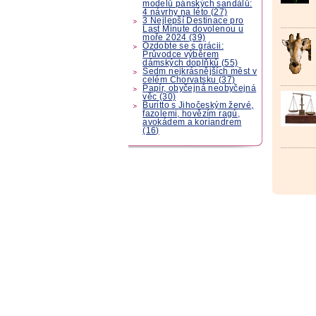
modelů pánských sandálů:
4 návrhy na léto (27)
3 Nejlepší Destinace pro
Last Minute dovolenou u
moře 2024 (39)
Ozdobte se s grácii:
Průvodce výběrem
dámských doplňků (55)
Sedm nejkrásnějších měst v
celém Chorvatsku (37)
Papír, obyčejná neobyčejná
věc (30)
Buritto s Jihočeským žervé,
fazolemi, hovězím ragú,
avokádem a koriandrem
(16)