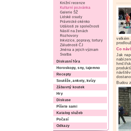
Knižní recenze
Kulturní pozvánka
Galerie ŠŽ
Lidské osudy
Právnické okénko
Události ze společnosti
Násilí na ženách
Rozhovory
velkém 
Inkvizice, popravy, tortury
prodlou
Záludnosti ČJ
Co návš
Jména a jejich význam
Svatba
Jak nap
nabízen
Diskusní fóra
hrnčířs
produkt
Horoskopy, sny, tajemno
návštěv
Recepty
dostano
Soutěže, ankety, kvízy
Budou z
Zábavný koutek
Hry
Diskuse
Píšete sami
Katalog služeb
Počasí
Odkazy