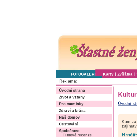
FOTOGALERIE
Karty
Zvířátka
Reklama:
Úvodní strana
Kultu
Život a vztahy
Úvodní st
Pro maminky
Zdraví a krása
Náš domov
Kam za 
Cestování
zajímav
Společnost
Hrnčíř
Filmové recenze