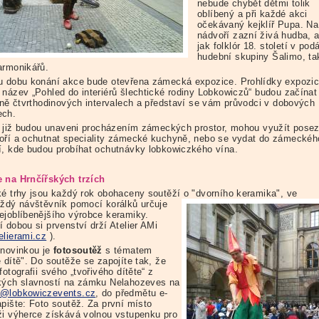
nebude chybět dětmi tolik
oblíbený a při každé akci
očekávaný kejklíř Pupa. Na
nádvoří zazní živá hudba, a
jak folklór 18. století v pod
hudební skupiny Šalimo, ta
armonikářů.
u dobu konání akce bude otevřena zámecká expozice. Prohlídky expozi
 název „Pohled do interiérů šlechtické rodiny Lobkowiczů“ budou začínat
ižně čtvrthodinových intervalech a představí se vám průvodci v dobových
ech.
ří již budou unaveni procházením zámeckých prostor, mohou využít pose
oří a ochutnat speciality zámecké kuchyně, nebo se vydat do zámeckéh
í, kde budou probíhat ochutnávky lobkowiczkého vína.
 na Hrnčířských trzích
ké trhy jsou každý rok obohaceny soutěží o "dvorního keramika", ve
aždý návštěvník pomocí korálků určuje
ejoblíbenějšího výrobce keramiky.
 dobou si prvenství drží Atelier AMi
elierami.cz
).
 novinkou je
fotosoutěž
s tématem
 dítě". Do soutěže se zapojíte tak, že
fotografii svého „tvořivého dítěte“ z
kých slavností na zámku Nelahozeves na
@lobkowiczevents.cz
, do předmětu e-
apište: Foto soutěž. Za první místo
ži výherce získává volnou vstupenku pro