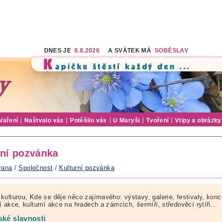
DNES JE
8.8.2026
A SVÁTEK MÁ
SOBĚSLAV
Vaření
Naštvalo vás
Potěšilo vás
U Maryši
Tvoření
Vtipy a obrázky
rní pozvánka
rana
/
Společnost
/
Kulturní pozvánka
kulturou, Kde se děje něco zajímavého: výstavy, galerie, festivaly, konc
í akce, kulturní akce na hradech a zámcích, šermíři, středověcí rytíři…
ské slavnosti