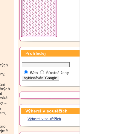
Prohledej
aných
Web
Šťastné ženy
ny,
ání
ěných
at
eské
čky…
e
Výherci v soutěžích
ram,
Výherci v soutěžích
pro
řejmě