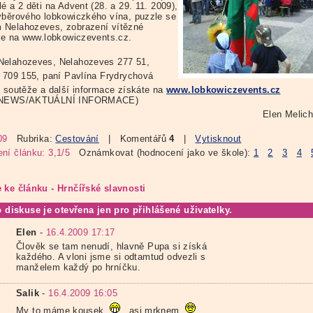
é a 2 děti na Advent (28. a 29. 11. 2009),
ýběrového lobkowiczkého vína, puzzle se
Nelahozeves, zobrazení vítězné
fie na www.lobkowiczevents.cz.
elahozeves, Nelahozeves 277 51,
5 709 155, paní Pavlína Frydrychová
a soutěže a další informace získáte na
www.lobkowiczevents.cz
 NEWS/AKTUÁLNÍ INFORMACE)
Elen Melic
09
Rubrika:
Cestování
| Komentářů
4
|
Vytisknout
ní článku: 3,1/5
Oznámkovat (hodnocení jako ve škole):
1
2
3
4
 ke článku - Hrnčířské slavnosti
o diskuse je otevřena jen pro přihlášené uživatelky.
Elen
-
16.4.2009 17:17
Člověk se tam nenudí, hlavně Pupa si získá
každého. A vloni jsme si odtamtud odvezli s
manželem každý po hrníčku.
Salik
-
16.4.2009 16:05
My to máme kousek
..asi mrknem