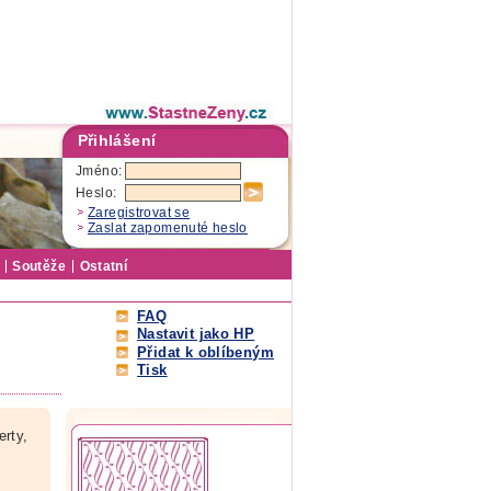
Přihlášení
Jméno:
Heslo:
Zaregistrovat se
Zaslat zapomenuté heslo
Soutěže
Ostatní
FAQ
Nastavit jako HP
Přidat k oblíbeným
Tisk
erty,