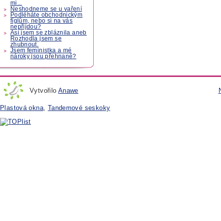
mi...
Neshodneme se u vaření
Podléháte obchodnickým
fíglům, nebo si na vás
nepřijdou?
Asi jsem se zbláznila aneb
Rozhodla jsem se
zhubnout.
Jsem feministka a mé
nároky jsou přehnané?
Vytvořilo
Anawe
Plastová okna
,
Tandemové seskoky