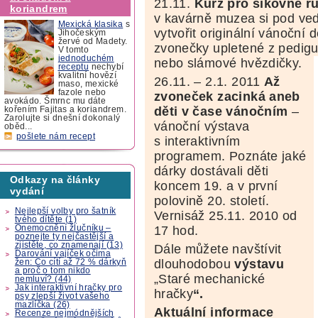
21.11.
Kurz pro šikovné ru
koriandrem
v kavárně muzea si pod ve
Mexická klasika
s
vytvořit originální vánoční 
Jihočeským
žervé od Madety.
zvonečky upletené z pedigu
V tomto
jednoduchém
nebo slámové hvězdičky.
receptu
nechybí
kvalitní hovězí
26.11. – 2.1. 2011
Až
maso, mexické
fazole nebo
zvoneček zacinká aneb
avokádo. Šmrnc mu dáte
děti v čase vánočním
–
kořením Fajitas a koriandrem.
Zarolujte si dnešní dokonalý
vánoční výstava
oběd...
pošlete nám recept
s interaktivním
programem. Poznáte jaké
dárky dostávali děti
Odkazy na články
koncem 19. a v první
vydání
polovině 20. století.
Nejlepší volby pro šatník
Vernisáž 25.11. 2010 od
tvého dítěte (1)
Onemocnění žlučníku –
17 hod.
poznejte ty nejčastější a
zjistěte, co znamenají (13)
Dále můžete navštívit
Darování vajíček očima
dlouhodobou
výstavu
žen: Co cítí až 72 % dárkyň
a proč o tom nikdo
„Staré mechanické
nemluví? (44)
Jak interaktivní hračky pro
hračky
“.
psy zlepší život vašeho
mazlíčka (26)
Aktuální informace
Recenze nejmódnějších