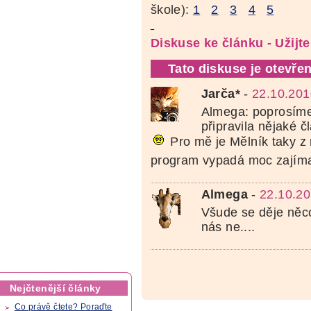
škole):
1
2
3
4
5
Diskuse ke článku - Užijt
Tato diskuse je otevřen
Jarča*
-
22.10.201
Almega: poprosíme
připravila nějaké č
Pro mě je Mělník taky z r
program vypadá moc zajím
Almega
-
22.10.20
Všude se děje něc
nás ne....
Nejčtenější články
Co právě čtete? Poraďte