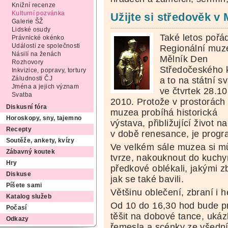
Knižní recenze
Kulturní pozvánka
Užijte si středověk v
Galerie ŠŽ
Lidské osudy
Také letos pořá
Právnické okénko
Události ze společnosti
Regionální mu
Násilí na ženách
Mělník Den
Rozhovory
Středočeského 
Inkvizice, popravy, tortury
a to na státní s
Záludnosti ČJ
Jména a jejich význam
ve čtvrtek 28.10
Svatba
2010. Protože v prostorách
Diskusní fóra
muzea probíhá historická
Horoskopy, sny, tajemno
výstava, přibližující život na
Recepty
v době renesance, je progr
Soutěže, ankety, kvízy
Ve velkém sále muzea si m
Zábavný koutek
tvrze, nakouknout do kuchyn
Hry
předkové oblékali, jakými zb
Diskuse
jak se také bavili.
Píšete sami
Většinu oblečení, zbraní i 
Katalog služeb
Od 10 do 16,30 hod bude p
Počasí
těšit na dobové tance, uká
Odkazy
řemesla a scénky ze všední