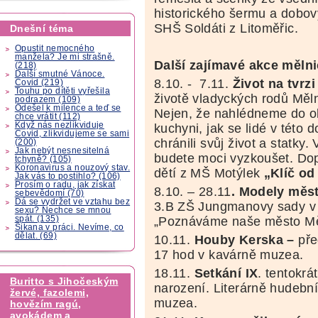
historického šermu a dobov
SHŠ Soldáti z Litoměřic.
Dnešní téma
Opustit nemocného
manžela? Je mi strašně.
Další zajímavé akce měl
(218)
Další smutné Vánoce.
8.10. - 7.11.
Život na tvrz
Covid (219)
Touhu po dítěti vyřešila
životě vladyckých rodů Měl
podrazem (109)
Odešel k milence a teď se
Nejen, že nahlédneme do ob
chce vrátit (112)
Když nás nezlikviduje
kuchyni, jak se lidé v této 
Covid, zlikvidujeme se sami
chránili svůj život a statky.
(200)
Jak nebýt nesnesitelná
budete moci vyzkoušet. Dop
tchyně? (105)
Koronavirus a nouzový stav.
dětí z MŠ Motýlek
„Klíč od
Jak vás to postihlo? (106)
Prosím o radu, jak získat
8.10. – 28.11
. Modely měs
sebevědomí (70)
Dá se vydržet ve vztahu bez
3.B ZŠ Jungmanovy sady
v
sexu? Nechce se mnou
spát. (135)
„Poznáváme naše město M
Šikana v práci. Nevíme, co
dělat. (69)
10.11.
Houby Kerska –
pře
17 hod v kavárně muzea.
18.11.
Setkání IX
. tentokrá
Buritto s Jihočeským
narození. Literárně hudebn
žervé, fazolemi,
muzea.
hovězím ragú,
avokádem a