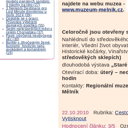
modelů pánských sandálů:
najdete na webu muzea -
4 návrhy na léto (27)
3 Nejlepší Destinace pro
www.muzeum-melnik.cz
.
Last Minute dovolenou u
moře 2024 (39)
Ozdobte se s grácii:
Průvodce výběrem
dámských doplňků (55)
Sedm nejkrásnějších měst v
Celoročně jsou otevřeny 
celém Chorvatsku (37)
Papír, obyčejná neobyčejná
Nahlédnutí do středověkéh
věc (30)
Buritto s Jihočeským žervé,
interiér, Všední život obyva
fazolemi, hovězím ragú,
avokádem a koriandrem
Historické kočárky, Vinařst
(16)
středověkých sklepích)
dlouhodobá výstava
„Staré
Otevírací doba:
úterý – ned
hodin
Kontakty:
Regionální muze
Mělník
22.10.2010
Rubrika:
Cest
Vytisknout
Hodnocení článku: 3/5
Ozná