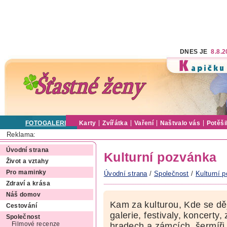
DNES JE
8.8.
FOTOGALERIE
Karty
Zvířátka
Vaření
Naštvalo vás
Potěši
Reklama:
Úvodní strana
Kulturní pozvánka
Život a vztahy
Pro maminky
Úvodní strana
/
Společnost
/
Kulturní 
Zdraví a krása
Náš domov
Kam za kulturou, Kde se dě
Cestování
galerie, festivaly, koncerty,
Společnost
Filmové recenze
hradech a zámcích, šermíři,