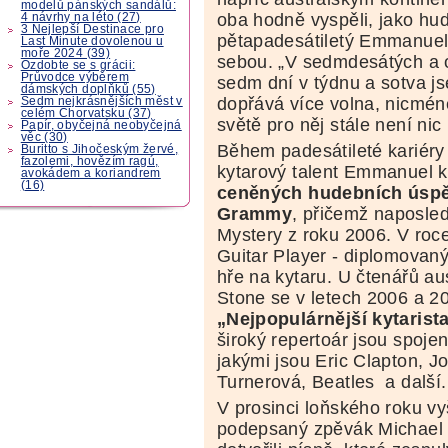
modelů pánských sandálů:
oba hodně vyspěli, jako hude
4 návrhy na léto (27)
3 Nejlepší Destinace pro
pětapadesátiletý Emmanuel s
Last Minute dovolenou u
moře 2024 (39)
sebou. „V sedmdesátých a 
Ozdobte se s grácii:
Průvodce výběrem
sedm dní v týdnu a sotva j
dámských doplňků (55)
dopřává více volna, nicmén
Sedm nejkrásnějších měst v
celém Chorvatsku (37)
světě pro něj stále není ni
Papír, obyčejná neobyčejná
věc (30)
Během padesátileté kariér
Buritto s Jihočeským žervé,
fazolemi, hovězím ragú,
kytarový talent Emmanuel 
avokádem a koriandrem
(16)
ceněných hudebních úsp
Grammy
, přičemž naposle
Mystery z roku 2006. V roce
Guitar Player - diplomovaný 
hře na kytaru. U čtenářů au
Stone se v letech 2006 a 2
„Nejpopulárnější kytarist
široký repertoár jsou spoj
jakými jsou Eric Clapton, J
Turnerová, Beatles a další.
V prosinci loňského roku v
podepsaný zpěvák Michael 