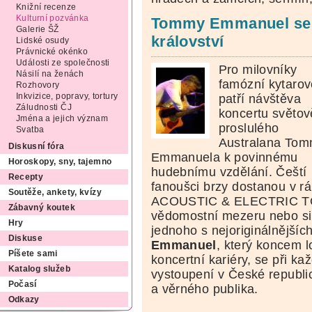
Knižní recenze
Kulturní pozvánka
Tommy Emmanuel se 
Galerie ŠŽ
království
Lidské osudy
Právnické okénko
Události ze společnosti
Pro milovníky
Násilí na ženách
famózní kytarov
Rozhovory
patří návštěva
Inkvizice, popravy, tortury
Záludnosti ČJ
koncertu světov
Jména a jejich význam
proslulého
Svatba
Australana To
Diskusní fóra
Emmanuela k povinnému
Horoskopy, sny, tajemno
hudebnímu vzdělání. Čeští
Recepty
fanoušci brzy dostanou v r
Soutěže, ankety, kvízy
ACOUSTIC & ELECTRIC TOUR
Zábavný koutek
vědomostní mezeru nebo si 
Hry
jednoho s nejoriginálnějších
Diskuse
Emmanuel
, který koncem l
Píšete sami
koncertní kariéry, se při 
Katalog služeb
vystoupení v České republic
Počasí
a věrného publika.
Odkazy