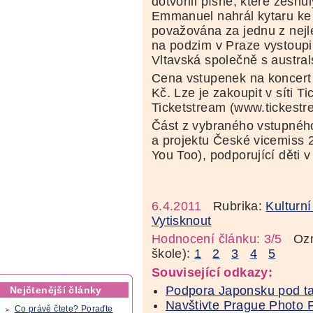
dotvořili písně, které zesn
Emmanuel nahrál kytaru ke
považována za jednu z nejl
na podzim v Praze vystoup
Vltavská společně s austra
Cena vstupenek na koncert 
Kč. Lze je zakoupit v síti Ti
Ticketstream (www.tickestr
Část z vybraného vstupnéh
a projektu České vicemiss
You Too), podporující děti 
6.4.2011
Rubrika:
Kulturn
Vytisknout
Hodnocení článku: 3/5
Ozná
škole):
1
2
3
4
5
Související odkazy:
Podpora Japonsku pod t
Nejčtenější články
Navštivte Prague Photo 
Co právě čtete? Poraďte