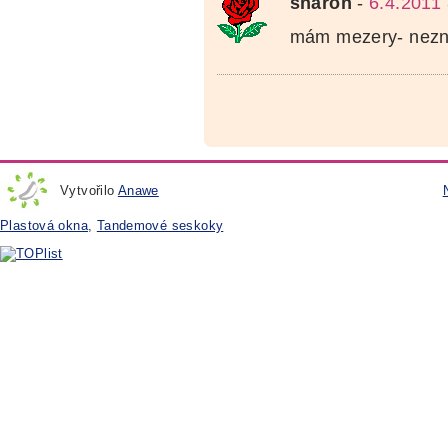
sharon
-
6.4.2011 
mám mezery- nezná
Vytvořilo
Anawe
Plastová okna
,
Tandemové seskoky