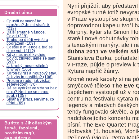
Nyní přijíždí, aby představi
evropské turné totiž nevyra
Dnešní téma
v Praze vystoupí se skupin
Opustit nemocného
doprovodnou kapelu tvoří ba
manžela? Je mi strašně.
(218)
Murphy, kytarista Simon Hos
Další smutné Vánoce.
Covid (219)
staré i nové ochutnávky to
Touhu po dítěti vyřešila
podrazem (109)
s texaskými manýry, ale i n
Odešel k milence a teď se
dubna 2011 ve Velkém sál
chce vrátit (112)
Když nás nezlikviduje
Stanislava Barka, pořadat
Covid, zlikvidujeme se sami
(200)
v Praze, půjde o preview k 
Jak nebýt nesnesitelná
tchyně? (105)
Kytara napříč žánry.
Koronavirus a nouzový stav.
Jak vás to postihlo? (106)
Kromě nové kapely si na p
Prosím o radu, jak získat
sebevědomí (70)
smyčcové těleso
The Eve Q
Dá se vydržet ve vztahu bez
úspěchem vystoupil už v r
sexu? Nechce se mnou
spát. (135)
centru na festivalu Kytara 
Šikana v práci. Nevíme, co
dělat. (69)
legendy a mladých českých
tehdy fungovalo skvěle, a p
nadcházejícího koncertu mo
Buritto s Jihočeským
písní. The Eve Quartet Prag
žervé, fazolemi,
Hořovská (1. housle), Moni
hovězím ragú,
Peřinová (viola), Petra Malí
avokádem a