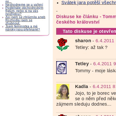
Svátek jara potěší všech
mi...
Neshodneme se u vaření
Podléháte obchodnickým
fíglům, nebo si na vás
nepřijdou?
Diskuse ke článku - Tom
Asi jsem se zbláznila aneb
Rozhodla jsem se
českého království
zhubnout.
Jsem feministka a mé
nároky jsou přehnané?
Tato diskuse je otevřen
sharon
-
6.4.2011 
Tetley: až tak ?
Tetley
-
6.4.2011 9
Tommy - moje lás
Kadla
-
6.4.2011 8
Jojo, to je borec v
se o něm před něko
zájmem sleduju dodnes...