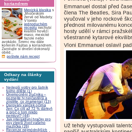
koriandrem
Emmanuel dostal před čase
Mexická klasika
s
člena The Beatles, Sira Pau
Jihočeským
žervé od Madety.
vyučoval v jeho rockové škol
V tomto
přednost milovanému koncer
jednoduchém
receptu
nechybí
hosty udělí v rámci pražské
kvalitní hovězí
maso, mexické
všestranné kytarové ekvilibr
fazole nebo
avokádo. Šmrnc mu dáte
Vloni Emmanuel oslavil pad
kořením Fajitas a koriandrem.
Zarolujte si dnešní dokonalý
oběd...
pošlete nám recept
Odkazy na články
vydání
Nejlepší volby pro šatník
tvého dítěte (1)
Onemocnění žlučníku –
poznejte ty nejčastější a
zjistěte, co znamenají (13)
Darování vajíček očima
žen: Co cítí až 72 % dárkyň
a proč o tom nikdo
nemluví? (44)
Jak interaktivní hračky pro
psy zlepší život vašeho
Už tehdy vystupovali talen
mazlíčka (26)
Recenze nejmódnějších
napříč australským kontine