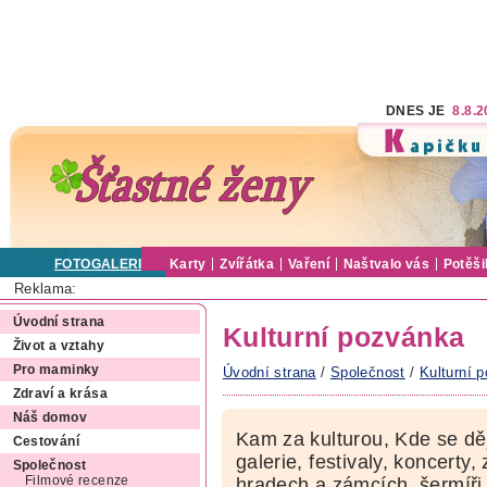
DNES JE
8.8.
FOTOGALERIE
Karty
Zvířátka
Vaření
Naštvalo vás
Potěši
Reklama:
Úvodní strana
Kulturní pozvánka
Život a vztahy
Pro maminky
Úvodní strana
/
Společnost
/
Kulturní 
Zdraví a krása
Náš domov
Kam za kulturou, Kde se dě
Cestování
galerie, festivaly, koncerty,
Společnost
Filmové recenze
hradech a zámcích, šermíři,