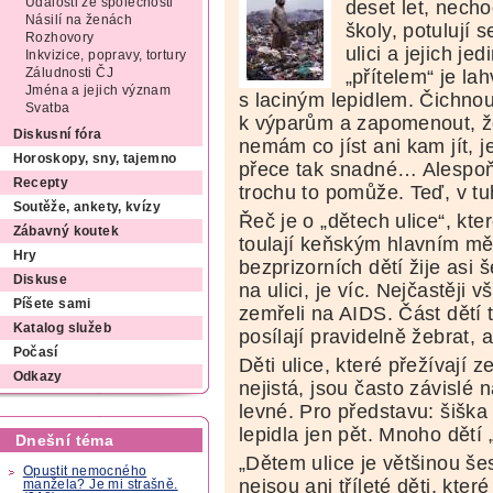
Události ze společnosti
deset let, necho
Násilí na ženách
školy, potulují s
Rozhovory
ulici a jejich je
Inkvizice, popravy, tortury
„přítelem“ je la
Záludnosti ČJ
Jména a jejich význam
s laciným lepidlem. Čichnou
Svatba
k výparům a zapomenout, 
Diskusní fóra
nemám co jíst ani kam jít, j
Horoskopy, sny, tajemno
přece tak snadné… Alespo
Recepty
trochu to pomůže. Teď, v tuh
Soutěže, ankety, kvízy
Řeč je o „dětech ulice“, kte
Zábavný koutek
toulají keňským hlavním mě
Hry
bezprizorních dětí žije asi 
Diskuse
na ulici, je víc. Nejčastěji v
Píšete sami
zemřeli na AIDS. Část dětí 
Katalog služeb
posílají pravidelně žebrat, 
Počasí
Děti ulice, které přežívají 
Odkazy
nejistá, jsou často závislé n
levné. Pro představu: šiška c
lepidla jen pět. Mnoho dětí 
Dnešní téma
„Dětem ulice je většinou šes
Opustit nemocného
nejsou ani tříleté děti, které
manžela? Je mi strašně.