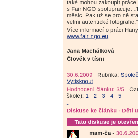
také mohou zakoupit práce 
s Fair NGO spolupracuje. „T
měsíc. Pak už se pro ně sta
velmi autentické fotografie
Více informací o práci Han
www.fair-ngo.eu
Jana Machálková
Člověk v tísni
30.6.2009
Rubrika:
Společ
Vytisknout
Hodnocení článku: 3/5
Ozná
škole):
1
2
3
4
5
Diskuse ke článku - Děti u
Tato diskuse je otevřen
mam-ča
-
30.6.20