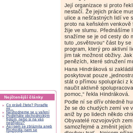
Její organizace si proto ře
nestačí. Že jejich práce mu
ulice a nešťastných lidí v
proto na keňském venkově f
žije ve slumu. Přednášíme li
snažíme se je od cesty do m
tuto „osvětovou“ část by se
program, který pro aktivní li
jim tak možnost obživy. Jak 
penězích, které sdružení m
Hana Hindráková si zakládá
poskytovat pouze „jednostr
stát o přímou spolupráci z 
naučit aktivně spolupracov
pomoc,“ řekla Hindráková.
Nejčtenější články
Podle ní se dřív ohledně hu
Co právě čtete? Poraďte
že se do chudých zemí ve v
mi...
Neshodneme se u vaření
aniž by po lidech někdo chtě
Podléháte obchodnickým
Obyvatelé rozvojových zemí 
fíglům, nebo si na vás
nepřijdou?
samozřejmé a změnit jejic
Asi jsem se zbláznila aneb
Rozhodla jsem se
dlouhou trať. „Nejsem příz