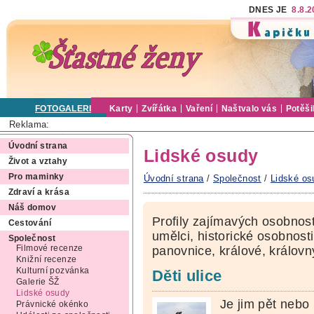
DNES JE
8.8.
FOTOGALERIE
Karty
Zvířátka
Vaření
Naštvalo vás
Potěši
Reklama:
Úvodní strana
Lidské osudy
Život a vztahy
Pro maminky
Úvodní strana
/
Společnost
/
Lidské os
Zdraví a krása
Náš domov
Profily zajímavých osobnost
Cestování
umělci, historické osobnost
Společnost
Filmové recenze
panovnice, králové, královn
Knižní recenze
Kulturní pozvánka
Děti ulice
Galerie ŠŽ
Lidské osudy
Je jim pět nebo
Právnické okénko