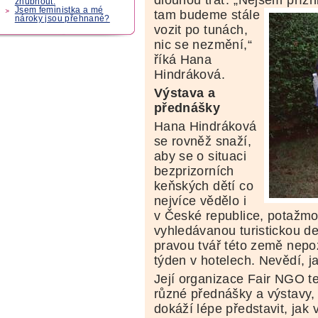
zhubnout.
Jsem feministka a mé
tam budeme stále
nároky jsou přehnané?
vozit po tunách,
nic se nezmění,“
říká Hana
Hindráková.
Výstava a
přednášky
Hana Hindráková
se rovněž snaží,
aby se o situaci
bezprizorních
keňských dětí co
nejvíce vědělo i
v České republice, potažmo
vyhledávanou turistickou des
pravou tvář této země nepoz
týden v hotelech. Nevědí, ja
Její organizace Fair NGO t
různé přednášky a výstavy, s
dokáží lépe představit, jak 