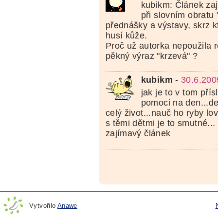
kubikm: Článek zaj
při slovním obratu "
přednášky a výstavy, skrz k
husí kůže.
Proč už autorka nepoužila
pěkný výraz "krzevá" ?
kubikm
-
30.6.200
jak je to v tom pří
pomoci na den...de
celý život...nauč ho ryby lovi
s těmi dětmi je to smutné...
zajímavý článek
Vytvořilo
Anawe