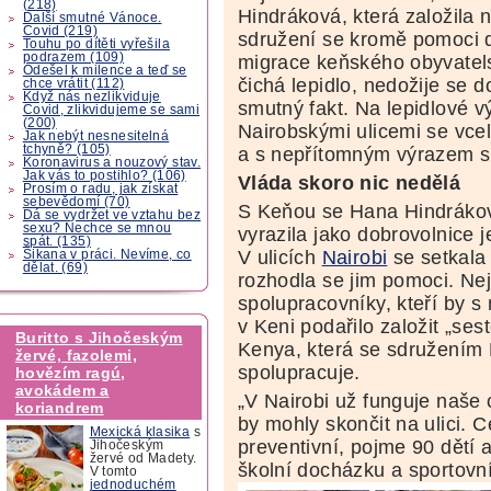
(218)
Hindráková, která založila n
Další smutné Vánoce.
Covid (219)
sdružení se kromě pomoci d
Touhu po dítěti vyřešila
podrazem (109)
migrace keňského obyvatels
Odešel k milence a teď se
čichá lepidlo, nedožije se 
chce vrátit (112)
Když nás nezlikviduje
smutný fakt. Na lepidlové vý
Covid, zlikvidujeme se sami
(200)
Nairobskými ulicemi se vcel
Jak nebýt nesnesitelná
tchyně? (105)
a s nepřítomným výrazem s
Koronavirus a nouzový stav.
Jak vás to postihlo? (106)
Vláda skoro nic nedělá
Prosím o radu, jak získat
sebevědomí (70)
S Keňou se Hana Hindrákov
Dá se vydržet ve vztahu bez
sexu? Nechce se mnou
vyrazila jako dobrovolnice 
spát. (135)
V ulicích
Nairobi
se setkala 
Šikana v práci. Nevíme, co
dělat. (69)
rozhodla se jim pomoci. Ne
spolupracovníky, kteří by s n
v Keni podařilo založit „se
Buritto s Jihočeským
Kenya, která se sdružením
žervé, fazolemi,
spolupracuje.
hovězím ragú,
avokádem a
„V Nairobi už funguje naše 
koriandrem
by mohly skončit na ulici. 
Mexická klasika
s
preventivní, pojme 90 dětí 
Jihočeským
žervé od Madety.
školní docházku a sportovní
V tomto
jednoduchém