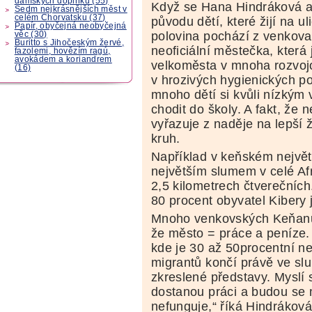
dámských doplňků (55)
Když se Hana Hindráková a j
Sedm nejkrásnějších měst v
celém Chorvatsku (37)
původu dětí, které žijí na ulic
Papír, obyčejná neobyčejná
polovina pochází z venkova 
věc (30)
Buritto s Jihočeským žervé,
neoficiální městečka, která
fazolemi, hovězím ragú,
avokádem a koriandrem
velkoměsta v mnoha rozvojo
(16)
v hrozivých hygienických po
mnoho dětí si kvůli nízkým
chodit do školy. A fakt, že 
vyřazuje z naděje na lepší ž
kruh.
Například v keňském největš
největším slumem v celé Afri
2,5 kilometrech čtverečních.
80 procent obyvatel Kibery j
Mnoho venkovských Keňanů 
že město = práce a peníze. 
kde je 30 až 50procentní ne
migrantů končí právě ve sl
zkreslené představy. Myslí 
dostanou práci a budou se m
nefunguje,“ říká Hindráková