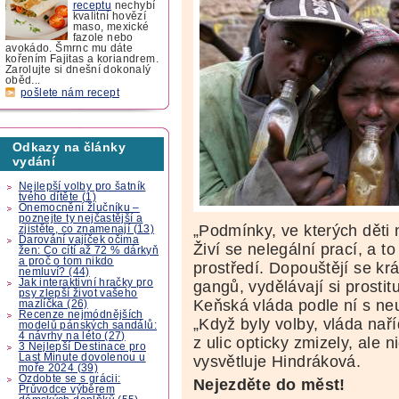
receptu
nechybí
kvalitní hovězí
maso, mexické
fazole nebo
avokádo. Šmrnc mu dáte
kořením Fajitas a koriandrem.
Zarolujte si dnešní dokonalý
oběd...
pošlete nám recept
Odkazy na články
vydání
Nejlepší volby pro šatník
tvého dítěte (1)
Onemocnění žlučníku –
poznejte ty nejčastější a
„Podmínky, ve kterých děti n
zjistěte, co znamenají (13)
Darování vajíček očima
Živí se nelegální prací, a t
žen: Co cítí až 72 % dárkyň
a proč o tom nikdo
prostředí. Dopouštějí se kr
nemluví? (44)
Jak interaktivní hračky pro
gangů, vydělávají si prostit
psy zlepší život vašeho
Keňská vláda podle ní s neu
mazlíčka (26)
Recenze nejmódnějších
„Když byly volby, vláda naří
modelů pánských sandálů:
4 návrhy na léto (27)
z ulic opticky zmizely, ale 
3 Nejlepší Destinace pro
Last Minute dovolenou u
vysvětluje Hindráková.
moře 2024 (39)
Ozdobte se s grácii:
Nejezděte do měst!
Průvodce výběrem