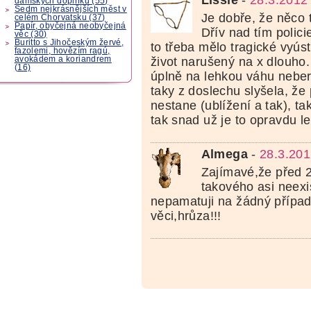
dámských doplňků (55)
Sedm nejkrásnějších měst v
Je dobře, že něco 
celém Chorvatsku (37)
Papír, obyčejná neobyčejná
Dřív nad tím polic
věc (30)
Buritto s Jihočeským žervé,
to třeba mělo tragické vyús
fazolemi, hovězím ragú,
avokádem a koriandrem
život narušený na x dlouho
(16)
úplně na lehkou váhu neber
taky z doslechu slyšela, ž
nestane (ublížení a tak), t
tak snad už je to opravdu le
Almega
-
28.3.201
Zajímavé,že před 2
takového asi neexi
nepamatuji na žádný případ.
věci,hrůza!!!