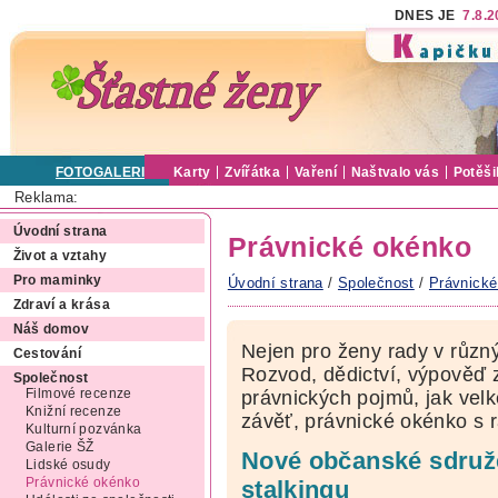
DNES JE
7.8.
FOTOGALERIE
Karty
Zvířátka
Vaření
Naštvalo vás
Potěši
Reklama:
Úvodní strana
Právnické okénko
Život a vztahy
Pro maminky
Úvodní strana
/
Společnost
/
Právnické
Zdraví a krása
Náš domov
Nejen pro ženy rady v různý
Cestování
Rozvod, dědictví, výpověď 
Společnost
Filmové recenze
právnických pojmů, jak velk
Knižní recenze
závěť, právnické okénko s 
Kulturní pozvánka
Galerie ŠŽ
Nové občanské sdruž
Lidské osudy
Právnické okénko
stalkingu