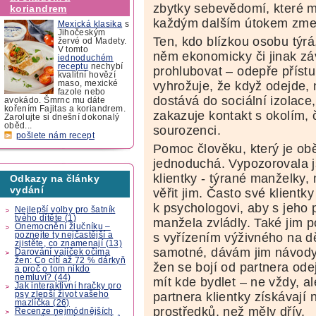
zbytky sebevědomí, které má
koriandrem
každým dalším útokem zme
Mexická klasika
s
Jihočeským
Ten, kdo blízkou osobu týrá
žervé od Madety.
V tomto
něm ekonomicky či jinak záv
jednoduchém
receptu
nechybí
prohlubovat – odepře příst
kvalitní hovězí
vyhrožuje, že když odejde, 
maso, mexické
fazole nebo
dostává do sociální izolace,
avokádo. Šmrnc mu dáte
kořením Fajitas a koriandrem.
zakazuje kontakt s okolím, ča
Zarolujte si dnešní dokonalý
oběd...
sourozenci.
pošlete nám recept
Pomoc člověku, který je obě
jednoduchá. Vypozorovala js
klientky - týrané manželky,
Odkazy na články
vydání
věřit jim. Často své klientk
k psychologovi, aby s jeho
Nejlepší volby pro šatník
tvého dítěte (1)
manžela zvládly. Také jim
Onemocnění žlučníku –
poznejte ty nejčastější a
s vyřízením výživného na dě
zjistěte, co znamenají (13)
samotné, dávám jim návody,
Darování vajíček očima
žen: Co cítí až 72 % dárkyň
žen se bojí od partnera ode
a proč o tom nikdo
nemluví? (44)
mít kde bydlet – ne vždy, 
Jak interaktivní hračky pro
psy zlepší život vašeho
partnera klientky získávají n
mazlíčka (26)
prostředků, než měly dřív.
Recenze nejmódnějších