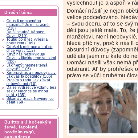
vyslechnout je a aspoň v rá
Domácí násilí je nejen obětí
Dnešní téma
velice podceňováno. Nedávn
Opustit nemocného
– svou dceru, ať to se svým
manžela? Je mi strašně.
(218)
děti jsou ještě malé. To, že ji
Další smutné Vánoce.
manželovi. Není neobvyklé,
Covid (219)
Touhu po dítěti vyřešila
hledá příčiny, proč k násilí
podrazem (109)
Odešel k milence a teď se
absurdní důvody (zapomněla
chce vrátit (112)
Když nás nezlikviduje
udělala jsem mu kafe do ne
Covid, zlikvidujeme se sami
Domácí násilí však nemá př
(200)
Jak nebýt nesnesitelná
odstranit. Ať by prohřešek 
tchyně? (105)
Koronavirus a nouzový stav.
právo se vůči druhému člov
Jak vás to postihlo? (106)
Prosím o radu, jak získat
sebevědomí (70)
Dá se vydržet ve vztahu bez
sexu? Nechce se mnou
spát. (135)
Šikana v práci. Nevíme, co
dělat. (69)
Buritto s Jihočeským
žervé, fazolemi,
hovězím ragú,
avokádem a