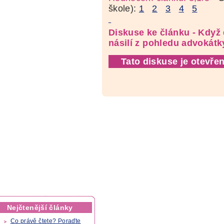
škole):
1
2
3
4
5
Diskuse ke článku - Když
násilí z pohledu advokátk
Tato diskuse je otevřen
Nejčtenější články
Co právě čtete? Poraďte