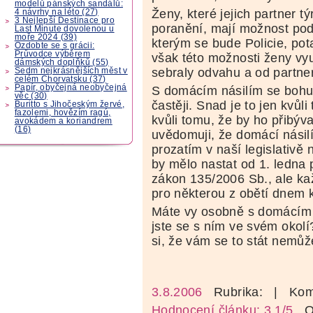
modelů pánských sandálů:
Ženy, které jejich partner tý
4 návrhy na léto (27)
3 Nejlepší Destinace pro
poranění, mají možnost pod
Last Minute dovolenou u
moře 2024 (39)
kterým se bude Policie, po
Ozdobte se s grácii:
Průvodce výběrem
však této možnosti ženy vyu
dámských doplňků (55)
sebraly odvahu a od partne
Sedm nejkrásnějších měst v
celém Chorvatsku (37)
Papír, obyčejná neobyčejná
S domácím násilím se bohuž
věc (30)
častěji. Snad je to jen kvůl
Buritto s Jihočeským žervé,
fazolemi, hovězím ragú,
kvůli tomu, že by ho přibýv
avokádem a koriandrem
(16)
uvědomuji, že domácí násilí
prozatím v naší legislativě
by mělo nastat od 1. ledna 
zákon 135/2006 Sb., ale ka
pro některou z obětí dnem k
Máte vy osobně s domácím 
jste se s ním ve svém okolí
si, že vám se to stát nemů
3.8.2006
Rubrika:
| Kom
Hodnocení článku: 3,1/5
Oz