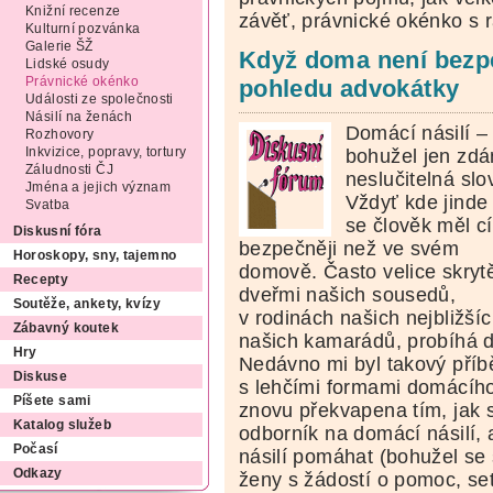
Knižní recenze
závěť, právnické okénko s 
Kulturní pozvánka
Galerie ŠŽ
Když doma není bezpe
Lidské osudy
Právnické okénko
pohledu advokátky
Události ze společnosti
Násilí na ženách
Domácí násilí –
Rozhovory
bohužel jen zdá
Inkvizice, popravy, tortury
Záludnosti ČJ
neslučitelná slov
Jména a jejich význam
Vždyť kde jinde
Svatba
se člověk měl cít
Diskusní fóra
bezpečněji než ve svém
Horoskopy, sny, tajemno
domově. Často velice skryt
Recepty
dveřmi našich sousedů,
Soutěže, ankety, kvízy
v rodinách našich nejbližšíc
Zábavný koutek
našich kamarádů, probíhá dn
Hry
Nedávno mi byl takový příbě
Diskuse
s lehčími formami domácího 
Píšete sami
znovu překvapena tím, jak 
Katalog služeb
odborník na domácí násilí,
Počasí
násilí pomáhat (bohužel se 
Odkazy
ženy s žádostí o pomoc, set