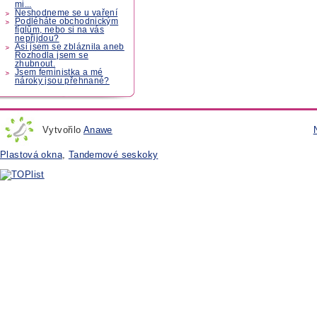
mi...
Neshodneme se u vaření
Podléháte obchodnickým
fíglům, nebo si na vás
nepřijdou?
Asi jsem se zbláznila aneb
Rozhodla jsem se
zhubnout.
Jsem feministka a mé
nároky jsou přehnané?
Vytvořilo
Anawe
Plastová okna
,
Tandemové seskoky