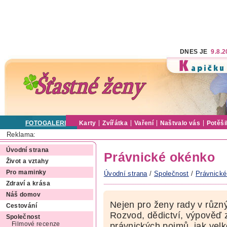
DNES JE
9.8.
FOTOGALERIE
Karty
Zvířátka
Vaření
Naštvalo vás
Potěši
Reklama:
Úvodní strana
Právnické okénko
Život a vztahy
Pro maminky
Úvodní strana
/
Společnost
/
Právnické
Zdraví a krása
Náš domov
Nejen pro ženy rady v různý
Cestování
Rozvod, dědictví, výpověď 
Společnost
Filmové recenze
právnických pojmů, jak velk