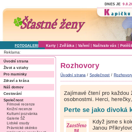
DNES JE
9.8.
FOTOGALERIE
Karty
Zvířátka
Vaření
Naštvalo vás
Potěši
Reklama:
Úvodní strana
Rozhovory
Život a vztahy
Pro maminky
Úvodní strana
/
Společnost
/
Rozhovor
Zdraví a krása
Náš domov
Zajímavé čtení pro každou
Cestování
osobnostmi. Herci, herečky
Společnost
Filmové recenze
Perte se jako divoká 
Knižní recenze
Kulturní pozvánka
Galerie ŠŽ
Když jsme s kol
Lidské osudy
Janou Přikrylov
Právnické okénko