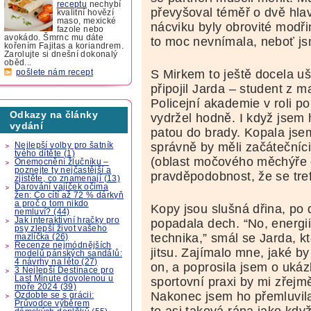
receptu
nechybí
převyšoval téměř o dvě hla
kvalitní hovězí
maso, mexické
nácviku byly obrovité modř
fazole nebo
avokádo. Šmrnc mu dáte
to moc nevnímala, neboť js
kořením Fajitas a koriandrem.
Zarolujte si dnešní dokonalý
oběd...
S Mirkem to ještě docela uš
pošlete nám recept
připojil Jarda – student z m
Policejní akademie v roli p
Odkazy na články
vydržel hodně. I když jsem
vydání
patou do brady. Kopala jse
správně by měli začátečníci 
Nejlepší volby pro šatník
tvého dítěte (1)
(oblast močového měchýře či
Onemocnění žlučníku –
poznejte ty nejčastější a
pravděpodobnost, že se tref
zjistěte, co znamenají (13)
Darování vajíček očima
žen: Co cítí až 72 % dárkyň
a proč o tom nikdo
Kopy jsou slušná dřina, po 
nemluví? (44)
Jak interaktivní hračky pro
popadala dech. “No, energii
psy zlepší život vašeho
technika,” smál se Jarda, k
mazlíčka (26)
Recenze nejmódnějších
jitsu. Zajímalo mne, jaké b
modelů pánských sandálů:
4 návrhy na léto (27)
on, a poprosila jsem o uká
3 Nejlepší Destinace pro
Last Minute dovolenou u
sportovní praxi by mi zřejm
moře 2024 (39)
Nakonec jsem ho přemluvila,
Ozdobte se s grácii:
Průvodce výběrem
to asi taková rána jako kdy