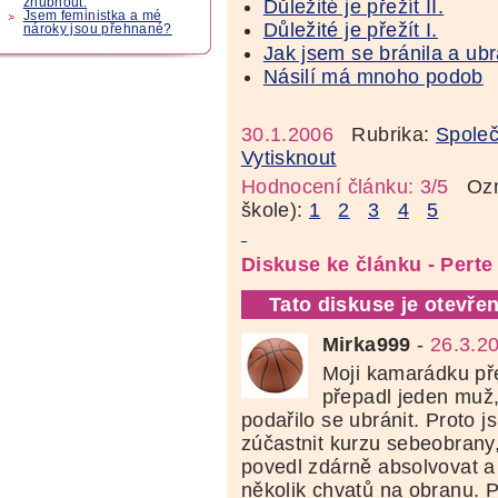
Důležité je přežít II.
zhubnout.
Jsem feministka a mé
Důležité je přežít I.
nároky jsou přehnané?
Jak jsem se bránila a ubr
Násilí má mnoho podob
30.1.2006
Rubrika:
Společ
Vytisknout
Hodnocení článku: 3/5
Ozná
škole):
1
2
3
4
5
Diskuse ke článku - Perte
Tato diskuse je otevřen
Mirka999
-
26.3.2
Moji kamarádku pře
přepadl jeden muž, 
podařilo se ubránit. Proto j
zúčastnit kurzu sebeobrany
povedl zdárně absolvovat a
několik chvatů na obranu. P