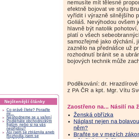
nemusíte mít tělesné prop
efektně bojovat ve stylu Br
vyřídit i výrazně silnějšího
Goliáš. Nevýhodou ovšem je
hlavně být natolik pohotoví, 
platí o všech sebeobrannýc
samozřejmé jako dýchání, ji
zaznělo na přednášce už pr
rozhodnutí bránit se a ubrá
bojových technik může zach
Poděkování: dr. Hrazdírové 
z PA ČR a kpt. Mgr. Vítu S
Nejčtenější články
Zaostřeno na... Násilí na 
Co právě čtete? Poraďte
Ženská obřízka
mi...
Neshodneme se u vaření
Náplast nejen na bolavou
Podléháte obchodnickým
fíglům, nebo si na vás
něm?
nepřijdou?
Asi jsem se zbláznila aneb
Braňte se v mezích záko
Rozhodla jsem se