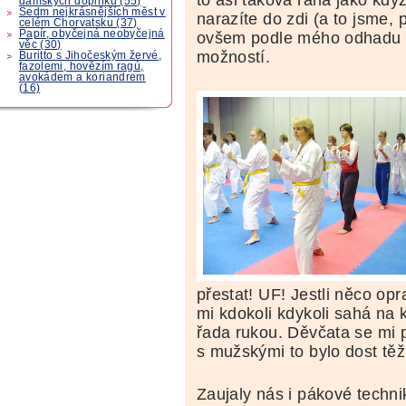
dámských doplňků (55)
Sedm nejkrásnějších měst v
narazíte do zdi (a to jsme,
celém Chorvatsku (37)
Papír, obyčejná neobyčejná
ovšem podle mého odhadu ta
věc (30)
možností.
Buritto s Jihočeským žervé,
fazolemi, hovězím ragú,
avokádem a koriandrem
(16)
přestat! UF! Jestli něco o
mi kdokoli kdykoli sahá na k
řada rukou. Děvčata se mi p
s mužskými to bylo dost těž
Zaujaly nás i pákové techn