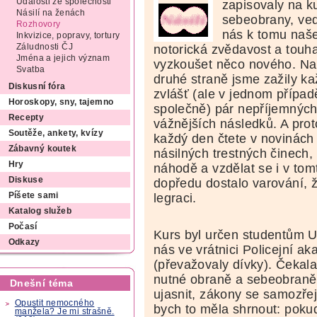
Události ze společnosti
zapisovaly na k
Násilí na ženách
sebeobrany, ve
Rozhovory
nás k tomu naš
Inkvizice, popravy, tortury
notorická zvědavost a touh
Záludnosti ČJ
Jména a jejich význam
vyzkoušet něco nového. Na
Svatba
druhé straně jsme zažily k
Diskusní fóra
zvlášť (ale v jednom případě
Horoskopy, sny, tajemno
společně) pár nepříjemných 
Recepty
vážnějších následků. A prot
Soutěže, ankety, kvízy
každý den čtete v novinách 
Zábavný koutek
násilných trestných činech,
Hry
náhodě a vzdělat se i v tom
Diskuse
dopředu dostalo varování, ž
legraci.
Píšete sami
Katalog služeb
Počasí
Kurs byl určen studentům Un
Odkazy
nás ve vrátnici Policejní a
(převažovaly dívky). Čekal
nutné obraně a sebeobraně.
Dnešní téma
ujasnit, zákony se samozřej
Opustit nemocného
bych to měla shrnout: pokud
manžela? Je mi strašně.