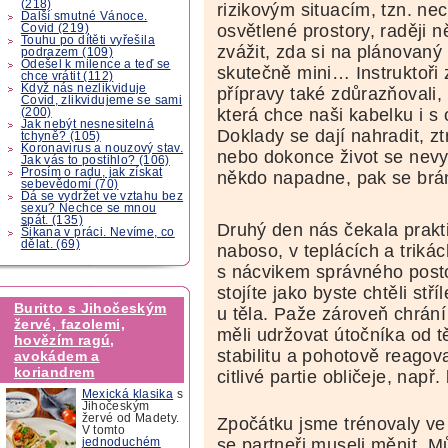
(218)
rizikovým situacím, tzn. ne
Další smutné Vánoce.
osvětlené prostory, raději 
Covid (219)
Touhu po dítěti vyřešila
zvážit, zda si na plánovaný
podrazem (109)
Odešel k milence a teď se
skutečně mini… Instruktoři 
chce vrátit (112)
Když nás nezlikviduje
přípravy také zdůrazňovali,
Covid, zlikvidujeme se sami
která chce naši kabelku i s 
(200)
Jak nebýt nesnesitelná
Doklady se dají nahradit, zt
tchyně? (105)
Koronavirus a nouzový stav.
nebo dokonce život se nevy
Jak vás to postihlo? (106)
Prosím o radu, jak získat
někdo napadne, pak se brá
sebevědomí (70)
Dá se vydržet ve vztahu bez
sexu? Nechce se mnou
spát. (135)
Druhý den nás čekala prakti
Šikana v práci. Nevíme, co
dělat. (69)
naboso, v teplácích a trik
s nácvikem správného post
stojíte jako byste chtěli stř
Buritto s Jihočeským
u těla. Paže zároveň chrání
žervé, fazolemi,
měli udržovat útočníka od t
hovězím ragú,
stabilitu a pohotově reagova
avokádem a
koriandrem
citlivé partie obličeje, např
Mexická klasika
s
Jihočeským
žervé od Madety.
Zpočátku jsme trénovaly ve d
V tomto
se partneři museli měnit. 
jednoduchém