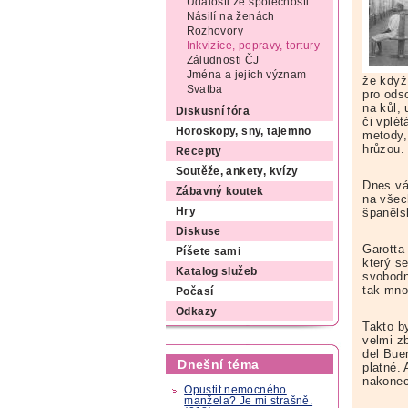
Události ze společnosti
Násilí na ženách
Rozhovory
Inkvizice, popravy, tortury
Záludnosti ČJ
Jména a jejich význam
že když
Svatba
pro ods
na kůl, 
Diskusní fóra
či vplét
Horoskopy, sny, tajemno
metody,
hrůzou.
Recepty
Soutěže, ankety, kvízy
Dnes vá
Zábavný koutek
na všec
španělsk
Hry
Diskuse
Garotta
Píšete sami
který s
Katalog služeb
svobodn
tak mno
Počasí
Odkazy
Takto b
velmi z
del Bue
Dnešní téma
platné.
nakonec
Opustit nemocného
manžela? Je mi strašně.