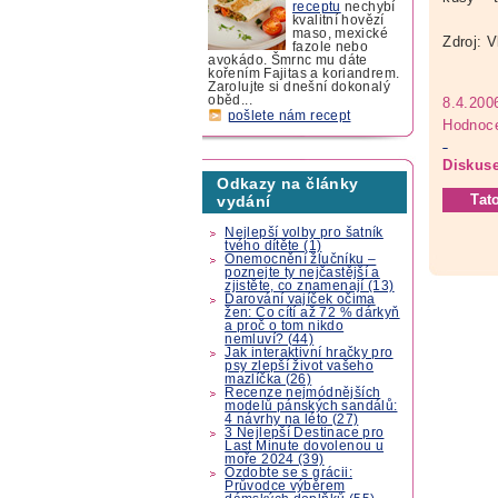
receptu
nechybí
kvalitní hovězí
maso, mexické
Zdroj: V
fazole nebo
avokádo. Šmrnc mu dáte
kořením Fajitas a koriandrem.
Zarolujte si dnešní dokonalý
oběd...
8.4.200
pošlete nám recept
Hodnoce
Diskuse
Odkazy na články
Tat
vydání
Nejlepší volby pro šatník
tvého dítěte (1)
Onemocnění žlučníku –
poznejte ty nejčastější a
zjistěte, co znamenají (13)
Darování vajíček očima
žen: Co cítí až 72 % dárkyň
a proč o tom nikdo
nemluví? (44)
Jak interaktivní hračky pro
psy zlepší život vašeho
mazlíčka (26)
Recenze nejmódnějších
modelů pánských sandálů:
4 návrhy na léto (27)
3 Nejlepší Destinace pro
Last Minute dovolenou u
moře 2024 (39)
Ozdobte se s grácii:
Průvodce výběrem