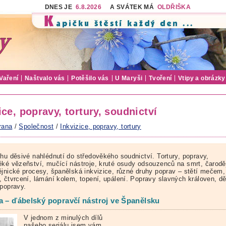
DNES JE
6.8.2026
A SVÁTEK MÁ
OLDŘIŠKA
Vaření
Naštvalo vás
Potěšilo vás
U Maryši
Tvoření
Vtipy a obrázky
ice, popravy, tortury, soudnictví
rana
/
Společnost
/
Inkvizice, popravy, tortury
chu děsivé nahlédnutí do středověkého soudnictví. Tortury, popravy,
ěké vězeňství, mučící nástroje, kruté osudy odsouzenců na smrt, čarodě
ějnické procesy, španělská inkvizice, různé druhy poprav – stětí mečem,
, čtvrcení, lámání kolem, topení, upálení. Popravy slavných královen, d
 popravy.
a – ďábelský popravčí nástroj ve Španělsku
V jednom z minulých dílů
našeho seriálu jsem vám