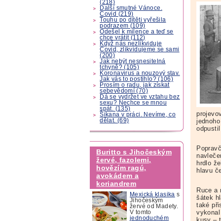
(218)
Další smutné Vánoce.
Covid (219)
Touhu po dítěti vyřešila
podrazem (109)
Odešel k milence a teď se
chce vrátit (112)
Když nás nezlikviduje
Covid, zlikvidujeme se sami
(200)
Jak nebýt nesnesitelná
tchyně? (105)
Koronavirus a nouzový stav.
Jak vás to postihlo? (106)
Prosím o radu, jak získat
sebevědomí (70)
Dá se vydržet ve vztahu bez
sexu? Nechce se mnou
spát. (135)
projevo
Šikana v práci. Nevíme, co
dělat. (69)
jednoho
odpusti
Popravč
Buritto s Jihočeským
navleče
žervé, fazolemi,
hrdlo ž
hovězím ragú,
hlavu č
avokádem a
koriandrem
Ruce a n
Mexická klasika
s
šátek h
Jihočeským
také př
žervé od Madety.
vykonal
V tomto
jednoduchém
kusy – t