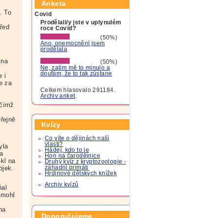
Anketa
. To
Covid
Prodělali/y jste v uplynulém
řed
roce Covid?
(50%)
Ano, onemocnění jsem
prodělala
 na
(50%)
Ne, zatím mě to minulo a
doufám, že to tak zůstane
 i
e za
Celkem hlasovalo 291184.
Archiv anket
.
 čímž
eřejně
Kvízy
Co víte o dějinách naší
vlasti?
yla
Hádej, kdo to je
a
Hon na čarodějnice
kl na
Druhý kvíz z kryptozoologie -
záhadní primáti
ojek.
Hrdinové dětských knížek
Archiv kvízů
ňal
 mohl
na
Doporučujeme