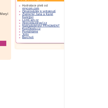
Hydratace pleti od
yvycom.com
Omalovánky k vytisknutí
Meryl
Zlatnictví Jana a Karel
Kaletovi
LomCars.cz
Abecedazdraví.cz
Nakladatelství FRAGMENT
KupSkodu.cz
Pomáháme
Jolis
Barchoš