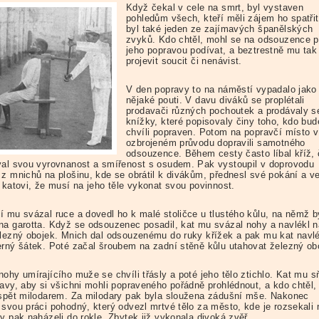
Když čekal v cele na smrt, byl vystaven
pohledům všech, kteří měli zájem ho spatřit
byl také jeden ze zajímavých španělských
zvyků. Kdo chtěl, mohl se na odsouzence p
jeho popravou podívat, a beztrestně mu tak
projevit soucit či nenávist.
V den popravy to na náměstí vypadalo jako
nějaké pouti. V davu diváků se proplétali
prodavači různých pochoutek a prodávaly se
knížky, které popisovaly činy toho, kdo bud
chvíli popraven. Potom na popravčí místo v
ozbrojeném průvodu dopravili samotného
odsouzence. Během cesty často líbal kříž,
val svou vyrovnanost a smířenost s osudem. Pak vystoupil v doprovodu
 z mnichů na plošinu, kde se obrátil k divákům, přednesl své pokání a v
l katovi, že musí na jeho těle vykonat svou povinnost.
í mu svázal ruce a dovedl ho k malé stoličce u tlustého kůlu, na němž b
na garotta. Když se odsouzenec posadil, kat mu svázal nohy a navlékl n
elezný obojek. Mnich dal odsouzenému do ruky křížek a pak mu kat navlé
erný šátek. Poté začal šroubem na zadní stěně kůlu utahovat železný ob
ohy umírajícího muže se chvíli třásly a poté jeho tělo ztichlo. Kat mu s
lavy, aby si všichni mohli popraveného pořádně prohlédnout, a kdo chtěl,
ispět milodarem. Za milodary pak byla sloužena zádušní mše. Nakonec
 svou práci pohodný, který odvezl mrtvé tělo za město, kde je rozsekali 
y pak naházeli do rokle. Zbytek již vykonala divoká zvěř.