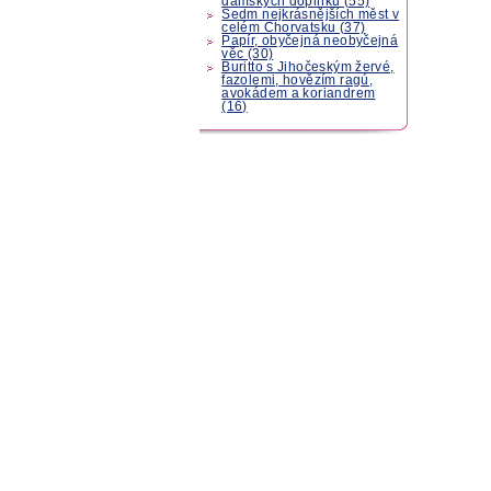
dámských doplňků (55)
Sedm nejkrásnějších měst v
celém Chorvatsku (37)
Papír, obyčejná neobyčejná
věc (30)
Buritto s Jihočeským žervé,
fazolemi, hovězím ragú,
avokádem a koriandrem
(16)