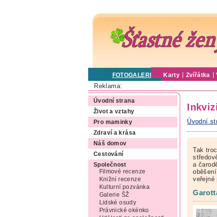
FOTOGALERIE
Karty
Zvířátka
Reklama:
Úvodní strana
Inkviz
Život a vztahy
Úvodní st
Pro maminky
Zdraví a krása
Náš domov
Tak tro
Cestování
středov
a čarod
Společnost
oběšení
Filmové recenze
veřejné
Knižní recenze
Kulturní pozvánka
Garott
Galerie ŠŽ
Lidské osudy
Právnické okénko