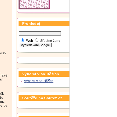
Prohledej
Web
Šťastné ženy
krev
,
Výherci v soutěžích
pravě
ání
Výherci v soutěžích
věk
to
Soutěže na Soutez.cz
nic
py byl