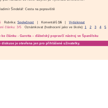
ladimír Šindelář: Cesta na popraviště
6
Rubrika:
Společnost
| Komentářů
16
|
Vytisknout
ní článku: 3/5
Oznámkovat (hodnocení jako ve škole):
1
2
3
4
5
 ke článku - Garotta – ďábelský popravčí nástroj ve Španělsku
o diskuse je otevřena jen pro přihlášené uživatelky.