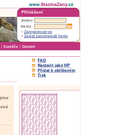
Přihlášení
Jméno:
Heslo:
Zaregistrovat se
Zaslat zapomenuté heslo
Soutěže
Ostatní
FAQ
Nastavit jako HP
Přidat k oblíbeným
Tisk
jnice
ěsivé