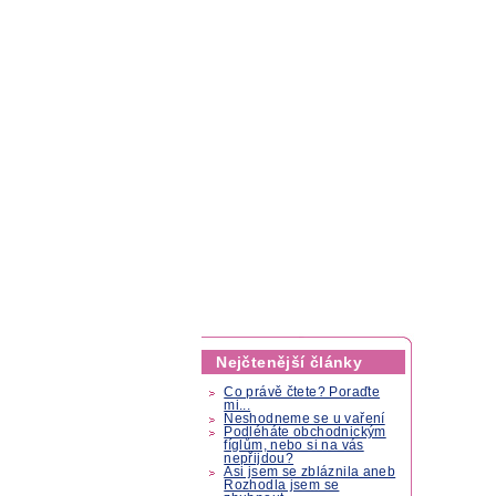
Nejčtenější články
Co právě čtete? Poraďte
mi...
Neshodneme se u vaření
Podléháte obchodnickým
fíglům, nebo si na vás
nepřijdou?
Asi jsem se zbláznila aneb
Rozhodla jsem se