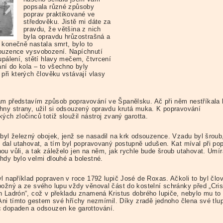
popsala různé způsoby
poprav praktikované ve
středověku. Jistě mi dáte za
pravdu, že většina z nich
byla opravdu hrůzostrašná a
 konečně nastala smrt, bylo to
ouzence vysvobození. Napíchnutí
upálení, stětí hlavy mečem, čtvrcení
ání do kola – to všechno byly
 při kterých člověku vstávají vlasy
m představím způsob popravování ve Španělsku. Ač při něm nestříkala 
hny strany, užil si odsouzený opravdu krutá muka. K popravování
ých zločinců totiž sloužil nástroj zvaný garotta.
 byl železný obojek, jenž se nasadil na krk odsouzence. Vzadu byl šroub
e dal utahovat, a tím byl popravovaný postupně udušen. Kat míval při po
ou vůli, a tak záleželo jen na něm, jak rychle bude šroub utahovat. Umír
hdy bylo velmi dlouhé a bolestné.
yl například popraven v roce 1792 lupič José de Roxas. Ačkoli to byl člo
božný a ze svého lupu vždy věnoval část do kostelní schránky před „Cris
n Ladrón“, což v překladu znamená Kristus dobrého lupiče, nebylo mu to 
 Ani tímto gestem své hříchy nezmírnil. Díky zradě jednoho člena své tlu
 dopaden a odsouzen ke garottování.