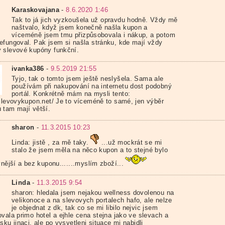
Karaskovajana
-
8.6.2020 1:46
Tak to já jich vyzkoušela už opravdu hodně. Vždy mě
naštvalo, když jsem konečně našla kupon a
víceméně jsem tmu přizpůsobovala i nákup, a potom
efungoval. Pak jsem si našla stránku, kde mají vždy
 slevové kupóny funkční.
ivanka386
-
9.5.2019 21:55
Tyjo, tak o tomto jsem ještě neslyšela. Sama ale
používám při nakupování na internetu dost podobný
portál. Konkrétně mám na mysli tento:
/slevovykupon.net/ Je to víceméně to samé, jen výběr
 tam mají větší.
sharon
-
11.3.2015 10:23
Linda: jistě , za mě taky.
...už mockrát se mi
stalo že jsem měla na něco kupon a to stejné bylo
vnější a bez kuponu.......myslím zboží...
Linda
-
11.3.2015 9:54
sharon: hledala jsem nejakou wellness dovolenou na
velikonoce a na slevovych portalech hafo, ale nelze
je objednat z dk, tak co se mi libilo nejvic jsem
vala primo hotel a ejhle cena stejna jako ve slevach a
sku jinaci, ale po vysvetleni situace mi nabidli