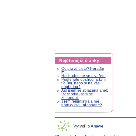
Nejčtenější články
Co právě čtete? Poraďte
mi...
Neshodneme se u vaření
Podléháte obchodnickým
fíglům, nebo si na vás
nepřijdou?
Asi jsem se zbláznila aneb
Rozhodla jsem se
zhubnout.
Jsem feministka a mé
nároky jsou přehnané?
Vytvořilo
Anawe