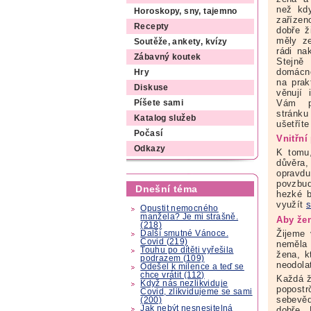
než kd
Horoskopy, sny, tajemno
zařízen
Recepty
dobře ž
měly ze
Soutěže, ankety, kvízy
rádi na
Zábavný koutek
Stejně
domácno
Hry
na prak
Diskuse
věnují 
Vám p
Píšete sami
stránku
Katalog služeb
ušetřít
Počasí
Vnitřní
Odkazy
K tomu,
důvěra,
opravdu
povzbud
Dnešní téma
hezké b
využít
s
Opustit nemocného
manžela? Je mi strašně.
Aby že
(218)
Žijeme 
Další smutné Vánoce.
Covid (219)
neměla 
Touhu po dítěti vyřešila
žena, k
podrazem (109)
neodolat
Odešel k milence a teď se
chce vrátit (112)
Každá ž
Když nás nezlikviduje
popostr
Covid, zlikvidujeme se sami
sebevěd
(200)
Jak nebýt nesnesitelná
dobře. 