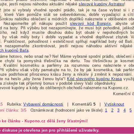
ujte, jestli nejsou náhodou aktuální nějaké
slevové kupóny Astratex
!
 jste si vybraly vhodné spodní prádlo, tak je na čase vybrat si i 
í, které Vám pomůže stát se sebevědomou, dobře vypadající a cítí
Širokou nabídku oblečení a módních doplňků naleznete v oblíbeném o
x. Nezapomeňte při nákupu použít
slevový kód Bonprix
, abyste uš
ad na boty. Při výběru bot nezapomínejte, že musí být pohodlné, jeliko
ršího, než když musíte dlouhou dobu být obuté v nepohodlných bo
ň by však měly boty i dobře vypadat a vhodně doplňovat zbytek V
í. Praktičnost, pohodlnost i estetičnost splňují například boty od Bati
m nezapomeňte zkontrolovat, jestli nejsou náhodou aktivní nějak
ch kupónů Baťa
.
áme hotovo, nebo snad ne? Ne! Máme vybrané spodní prádlo, oblečení i
le chybí ta pomyslná třešnička na dortu. Tou třešničkou je kosmet
y. Kvalitní kosmetiku a parfémy za rozumnou cenu naleznete v ob
Při výběru však vždy pamatujte na to, že by jak kosmetika, tak parf
uze podtrhovat přirozenou krásu ženy a nikoliv ji změnit k nepoznání
te na heslo „aby žena ženou byla“!
Kód slevového kupónu Krasa
využij
a získejte tak příjemný bonus v podobě slevy Vaší objednávky.
levové kupóny a kódy do oblíbených obchodů naleznete na Kupono.cz.
Komerční č
15
Rubrika:
Vybavení domácnosti
| Komentářů
5
|
Vytisknout
ní článku: 3/5
Oznámkovat (hodnocení jako ve škole):
1
2
3
4
5
 ke článku - Kupono.cz dělá ženy šťastnými!
o diskuse je otevřena jen pro přihlášené uživatelky.