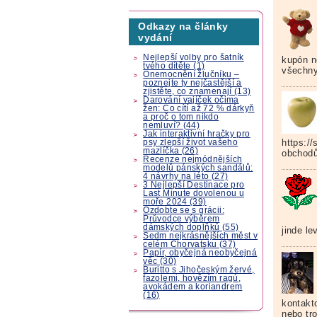
Odkazy na články
vydání
Nejlepší volby pro šatník
kupón n
tvého dítěte (1)
všechny
Onemocnění žlučníku –
poznejte ty nejčastější a
zjistěte, co znamenají (13)
Darování vajíček očima
žen: Co cítí až 72 % dárkyň
a proč o tom nikdo
nemluví? (44)
Jak interaktivní hračky pro
https:/
psy zlepší život vašeho
mazlíčka (26)
obchodů
Recenze nejmódnějších
modelů pánských sandálů:
4 návrhy na léto (27)
3 Nejlepší Destinace pro
Last Minute dovolenou u
moře 2024 (39)
Ozdobte se s grácii:
Průvodce výběrem
dámských doplňků (55)
jinde le
Sedm nejkrásnějších měst v
celém Chorvatsku (37)
Papír, obyčejná neobyčejná
věc (30)
Buritto s Jihočeským žervé,
fazolemi, hovězím ragú,
avokádem a koriandrem
(16)
kontakto
nebo tro