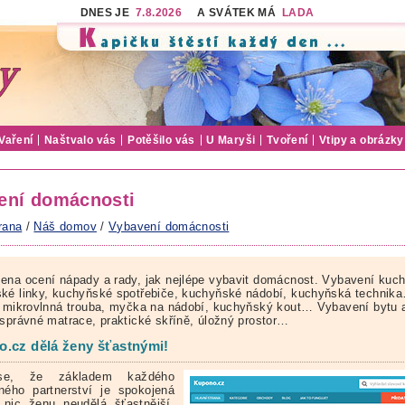
DNES JE
7.8.2026
A SVÁTEK MÁ
LADA
Vaření
Naštvalo vás
Potěšilo vás
U Maryši
Tvoření
Vtipy a obrázky
ení domácnosti
rana
/
Náš domov
/
Vybavení domácnosti
ena ocení nápady a rady, jak nejlépe vybavit domácnost. Vybavení kuc
ké linky, kuchyňské spotřebiče, kuchyňské nádobí, kuchyňská technik
, mikrovlnná trouba, myčka na nádobí, kuchyňský kout… Vybavení bytu 
 správné matrace, praktické skříně, úložný prostor…
.cz dělá ženy šťastnými!
se, že základem každého
ného partnerství je spokojená
nic ženu neudělá šťastnější,