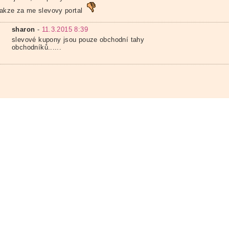
.takze za me slevovy portal
sharon
-
11.3.2015 8:39
slevové kupony jsou pouze obchodní tahy
obchodníků......