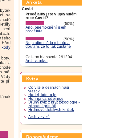
Anketa
Covid
zbytek
Prodělali/y jste v uplynulém
cí se
roce Covid?
bchodě
etřily
(50%)
Ano, onemocnění jsem
ž není
prodělala
tách.
ašeho
(50%)
. Před
Ne, zatím mě to minulo a
doufám, že to tak zůstane
é
kódy
Celkem hlasovalo 291204.
 boty,
Archiv anket
.
ika a
chodě
ém měl
. Vždy
Kvízy
te při
Co víte o dějinách naší
vlasti?
Hádej, kdo to je
lánek
Hon na čarodějnice
Druhý kvíz z kryptozoologie -
záhadní primáti
Hrdinové dětských knížek
Archiv kvízů
Doporučujeme