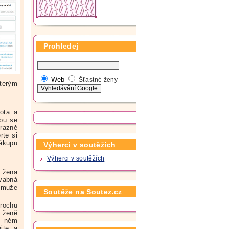
Prohledej
Web
Šťastné ženy
kterým
tota a
rbu se
ýrazně
rte si
ákupu
Výherci v soutěžích
Výherci v soutěžích
y žena
ůvabná
o muže
Soutěže na Soutez.cz
trochu
t ženě
 v něm
jte a