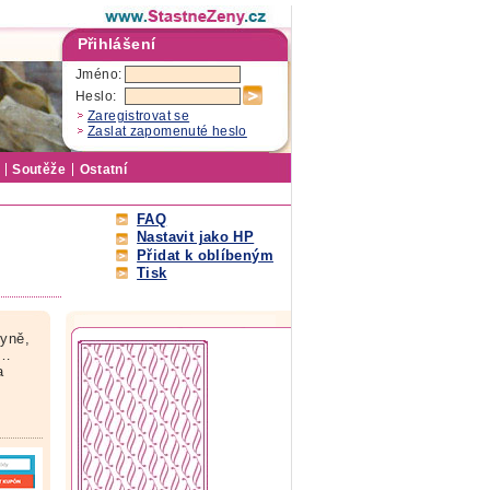
Přihlášení
Jméno:
Heslo:
Zaregistrovat se
Zaslat zapomenuté heslo
Soutěže
Ostatní
FAQ
Nastavit jako HP
Přidat k oblíbeným
Tisk
hyně,
a…
a