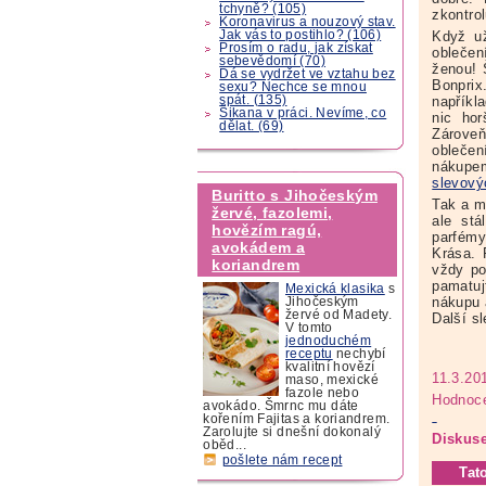
tchyně? (105)
zkontrol
Koronavirus a nouzový stav.
Když už
Jak vás to postihlo? (106)
Prosím o radu, jak získat
oblečen
sebevědomí (70)
ženou! 
Dá se vydržet ve vztahu bez
Bonpri
sexu? Nechce se mnou
napříkl
spát. (135)
Šikana v práci. Nevíme, co
nic ho
dělat. (69)
Zárove
oblečen
nákupe
slevový
Buritto s Jihočeským
Tak a m
žervé, fazolemi,
ale stá
hovězím ragú,
parfém
avokádem a
Krása. 
koriandrem
vždy po
pamatuj
Mexická klasika
s
nákupu 
Jihočeským
žervé od Madety.
Další s
V tomto
jednoduchém
receptu
nechybí
kvalitní hovězí
11.3.20
maso, mexické
fazole nebo
Hodnoce
avokádo. Šmrnc mu dáte
kořením Fajitas a koriandrem.
Zarolujte si dnešní dokonalý
Diskuse
oběd...
pošlete nám recept
Tat