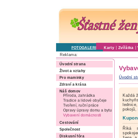
FOTOGALERIE
Karty
Zvířátka
Reklama:
Úvodní strana
Vybav
Život a vztahy
Úvodní st
Pro maminky
Zdraví a krása
Náš domov
Každá ž
Příroda, zahrádka
kuchyňs
Tradice a lidové obyčeje
lednice
Tvoření, ruční práce
pokojů,
Opravy úpravy domu a bytu
Vybavení domácnosti
Kupono
Cestování
Říká 
Společnost
spokoje
Diskusní fóra
žena a 