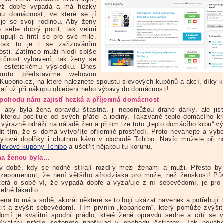
yž dobře vypadá a má hezky
ou domácnost, ve které se jí
ije se svoji rodinou. Aby ženy
 sebe dobrý pocit, tak velmi
kupují a fintí se pro své milé.
 tak to je i se zařizováním
sti. Zatímco muži hledí spíše
tičnost vybavení, tak ženy se
i estetickému výsledku. Dnes
roto představíme webovou
 Kupono.cz, na které naleznete spoustu slevových kupónů a akcí, díky 
e ať už při nákupu oblečení nebo výbavy do domácnosti!
 pohodu nám zajistí hezká a příjemná domácnost
 aby byla žena opravdu šťastná, ji nepomůžou drahé dárky, ale jis
 kterou pociťuje od svých přátel a rodiny. Takzvané teplo domácího k
 výrazně odráží na náladě žen a přitom lze toto „teplo domácího krbu“ v
it tím, že si doma vytvoříte příjemné prostředí. Proto neváhejte a vybe
ytové doplňky i chutnou kávu v obchodě Tchibo. Navíc můžete při n
levové kupóny Tchibo
a ušetřit nějakou tu korunu.
na ženou byla…
v době, kdy se hodně stírají rozdíly mezi ženami a muži. Přesto b
zapomenout, že není většího afrodiziaka pro muže, než ženskost! P
terá o sobě ví, že vypadá dobře a vyzařuje z ní sebevědomí, je pr
elné lákadlo.
ena to má v sobě, akorát některé se to bojí ukázat navenek a potřebují 
čit a zvýšit sebevědomí. Tím prvním „kopancem“, který pomůže zvýši
omí je kvalitní spodní prádlo, které ženě opravdu sedne a cítí se
Kvalitní prádlo seženete například v obchodu Astratex. Tak neváhe