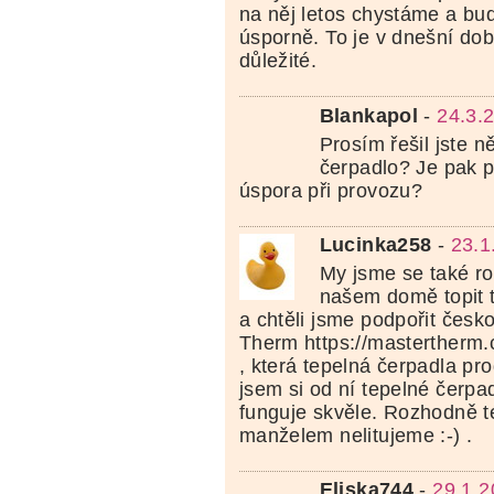
na něj letos chystáme a bu
úsporně. To je v dnešní do
důležité.
Blankapol
-
24.3.
Prosím řešil jste n
čerpadlo? Je pak p
úspora při provozu?
Lucinka258
-
23.1
My jsme se také ro
našem domě topit 
a chtěli jsme podpořit česk
Therm https://mastertherm.
, která tepelná čerpadla prod
jsem si od ní tepelné čerpa
funguje skvěle. Rozhodně té
manželem nelitujeme :-) .
Eliska744
-
29.1.2