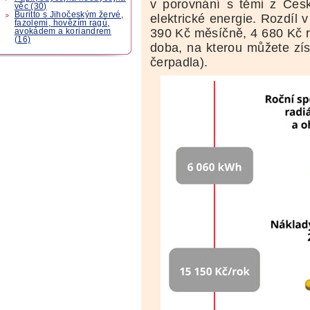
v porovnání s těmi z České
věc (30)
Buritto s Jihočeským žervé,
elektrické energie. Rozdíl v
fazolemi, hovězím ragú,
390 Kč měsíčně, 4 680 Kč ro
avokádem a koriandrem
(16)
doba, na kterou můžete zí
čerpadla).