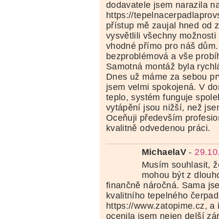
dodavatele jsem narazila n
https://tepelnacerpadlaprovs
přístup mě zaujal hned od 
vysvětlili všechny možnosti 
vhodné přímo pro náš dům.
bezproblémová a vše probí
Samotná montáž byla rychlá
Dnes už máme za sebou pr
jsem velmi spokojená. V do
teplo, systém funguje spole
vytápění jsou nižší, než js
Oceňuji především profesio
kvalitně odvedenou práci.
MichaelaV
-
29.10
Musím souhlasit, ž
mohou být z dlouh
finančně náročná. Sama js
kvalitního tepelného čerpad
https://www.zatopime.cz, a i
ocenila jsem nejen delší zár