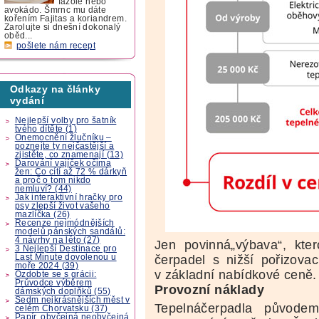
fazole nebo
avokádo. Šmrnc mu dáte
kořením Fajitas a koriandrem.
Zarolujte si dnešní dokonalý
oběd...
pošlete nám recept
Odkazy na články
vydání
Nejlepší volby pro šatník
tvého dítěte (1)
Onemocnění žlučníku –
poznejte ty nejčastější a
zjistěte, co znamenají (13)
Darování vajíček očima
žen: Co cítí až 72 % dárkyň
a proč o tom nikdo
nemluví? (44)
Jak interaktivní hračky pro
psy zlepší život vašeho
mazlíčka (26)
Recenze nejmódnějších
modelů pánských sandálů:
4 návrhy na léto (27)
Jen povinná„výbava“, kte
3 Nejlepší Destinace pro
Last Minute dovolenou u
čerpadel s nižší pořizova
moře 2024 (39)
v základní nabídkové ceně.
Ozdobte se s grácii:
Průvodce výběrem
Provozní náklady
dámských doplňků (55)
Sedm nejkrásnějších měst v
Tepelnáčerpadla původe
celém Chorvatsku (37)
Papír, obyčejná neobyčejná