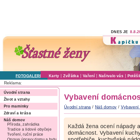
DNES JE
8.8.
FOTOGALERIE
Karty
Zvířátka
Vaření
Naštvalo vás
Potěši
Reklama:
Úvodní strana
Vybavení domácnos
Život a vztahy
Pro maminky
Úvodní strana
/
Náš domov
/
Vybavení
Zdraví a krása
Náš domov
Příroda, zahrádka
Každá žena ocení nápady a 
Tradice a lidové obyčeje
domácnost. Vybavení kuchy
Tvoření, ruční práce
spotřebiče, kuchyňské nád
Opravy úpravy domu a bytu