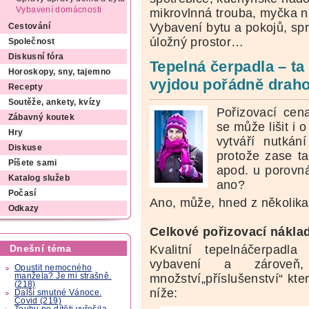
Vybavení domácnosti
mikrovlnná trouba, myčka 
Vybavení bytu a pokojů, spr
Cestování
úložný prostor…
Společnost
Diskusní fóra
Tepelná čerpadla – ta
Horoskopy, sny, tajemno
vyjdou pořádně drah
Recepty
Soutěže, ankety, kvízy
Pořizovací cen
Zábavný koutek
se může lišit i 
Hry
vytváří nutkán
Diskuse
protože zase ta
Píšete sami
apod. u porovn
Katalog služeb
ano?
Počasí
Ano, může, hned z několik
Odkazy
Celkové pořizovací nákla
Kvalitní tepelnáčerpadl
Dnešní téma
vybavení a zároveň, 
Opustit nemocného
manžela? Je mi strašně.
množství„příslušenství“ kter
(218)
níže:
Další smutné Vánoce.
Covid (219)
Touhu po dítěti vyřešila