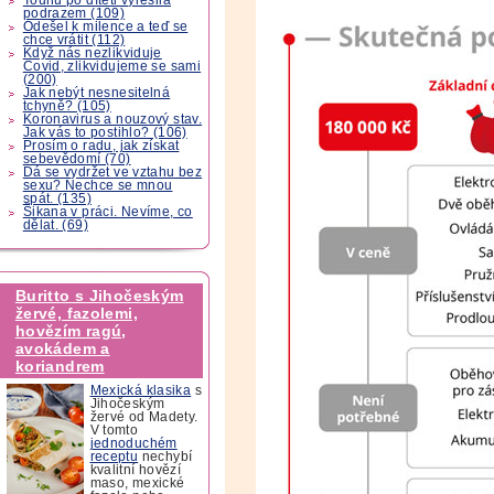
podrazem (109)
Odešel k milence a teď se
chce vrátit (112)
Když nás nezlikviduje
Covid, zlikvidujeme se sami
(200)
Jak nebýt nesnesitelná
tchyně? (105)
Koronavirus a nouzový stav.
Jak vás to postihlo? (106)
Prosím o radu, jak získat
sebevědomí (70)
Dá se vydržet ve vztahu bez
sexu? Nechce se mnou
spát. (135)
Šikana v práci. Nevíme, co
dělat. (69)
Buritto s Jihočeským
žervé, fazolemi,
hovězím ragú,
avokádem a
koriandrem
Mexická klasika
s
Jihočeským
žervé od Madety.
V tomto
jednoduchém
receptu
nechybí
kvalitní hovězí
maso, mexické