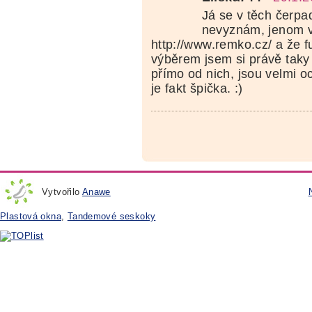
Já se v těch čerpa
nevyznám, jenom 
http://www.remko.cz/ a že f
výběrem jsem si právě taky
přímo od nich, jsou velmi oc
je fakt špička. :)
Vytvořilo
Anawe
Plastová okna
,
Tandemové seskoky