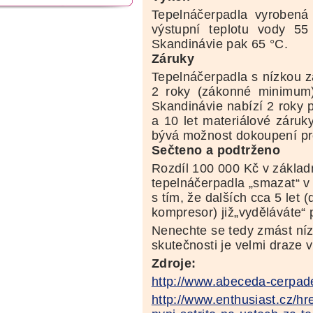
Tepelnáčerpadla vyrobená
výstupní teplotu vody 5
Skandinávie pak 65 °C.
Záruky
Tepelnáčerpadla s nízkou z
2 roky (zákonné minimum)
Skandinávie nabízí 2 roky p
a 10 let materiálové záru
bývá možnost dokoupení pr
Sečteno a podtrženo
Rozdíl 100 000 Kč v základn
tepelnáčerpadla „smazat“ v
s tím, že dalších cca 5 let 
kompresor) již„vyděláváte“ 
Nenechte se tedy zmást níz
skutečnosti je velmi draz
Zdroje:
http://www.abeceda-cerpade
http://www.enthusiast.cz/hre