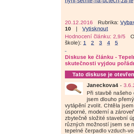
nyni-setrite-na-uctech-za-te
20.12.2016
Rubrika:
Vyba
10
|
Vytisknout
Hodnocení článku: 2,9/5
Oz
škole):
1
2
3
4
5
Diskuse ke článku - Tepel
skutečnosti vyjdou pořád
Tato diskuse je otevřen
Janeckova4
-
3.6.
Při stavbě našeho
jsem dlouho přemýš
vytápění zvolit. Chtěla jsem
úsporné, moderní a zárove
zbytečně složité stavební 
různých možností jsem se 
tepelné čerpadlo vzduch-vo