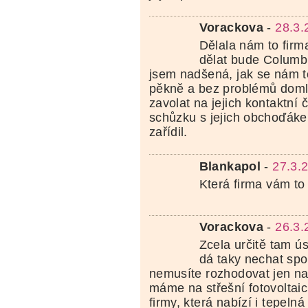
Vorackova
-
28.3.
Dělala nám to firm
dělat bude Columb
jsem nadšená, jak se nám t
pěkně a bez problémů domluv
zavolat na jejich kontaktní č
schůzku s jejich obchoďáke
zařídil.
Blankapol
-
27.3.
Která firma vám to
Vorackova
-
26.3.
Zcela určitě tam ús
dá taky nechat spo
nemusíte rozhodovat jen na
máme na střešní fotovoltaic
firmy, která nabízí i tepeln