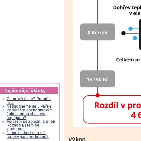
Nejčtenější články
Co právě čtete? Poraďte
mi...
Neshodneme se u vaření
Podléháte obchodnickým
fíglům, nebo si na vás
nepřijdou?
Asi jsem se zbláznila aneb
Rozhodla jsem se
zhubnout.
Jsem feministka a mé
nároky jsou přehnané?
Výkon