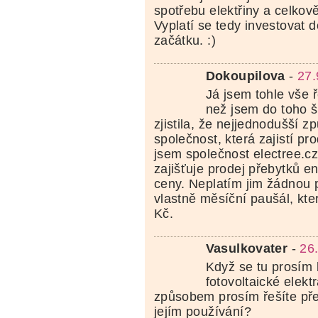
spotřebu elektřiny a celkov
Vyplatí se tedy investovat d
začátku. :)
Dokoupilova
-
27.
Já jsem tohle vše ř
než jsem do toho š
zjistila, že nejjednodušší zp
společnost, která zajistí pr
jsem společnost electree.cz
zajišťuje prodej přebytků e
ceny. Neplatím jim žádnou p
vlastně měsíční paušál, kte
Kč.
Vasulkovater
-
26
Když se tu prosím 
fotovoltaické elekt
způsobem prosím řešíte pře
jejím používání?