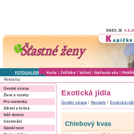
DNES JE
6.8.
FOTOGALERIE
Karty
Zvířátka
Vaření
Naštvalo vás
Potěši
Reklama:
Úvodní strana
Exotická jídla
Život a vztahy
Pro maminky
Úvodní strana
/
Recepty
/
Exotická jídl
Zdraví a krása
Náš domov
Cestování
Chlebový kvas
Společnost