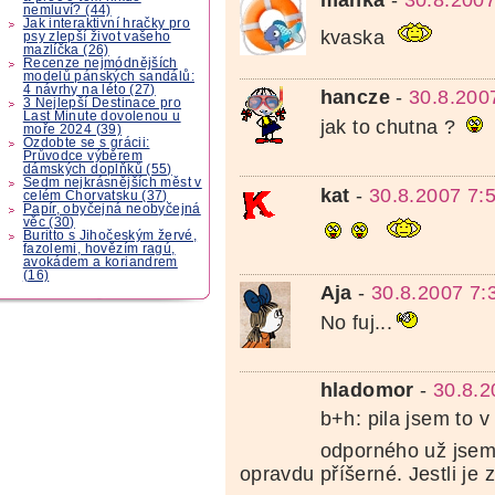
nemluví? (44)
Jak interaktivní hračky pro
kvaska
psy zlepší život vašeho
mazlíčka (26)
Recenze nejmódnějších
modelů pánských sandálů:
4 návrhy na léto (27)
hancze
-
30.8.200
3 Nejlepší Destinace pro
Last Minute dovolenou u
jak to chutna ?
moře 2024 (39)
Ozdobte se s grácii:
Průvodce výběrem
dámských doplňků (55)
Sedm nejkrásnějších měst v
kat
-
30.8.2007 7:
celém Chorvatsku (37)
Papír, obyčejná neobyčejná
věc (30)
Buritto s Jihočeským žervé,
fazolemi, hovězím ragú,
avokádem a koriandrem
(16)
Aja
-
30.8.2007 7:
No fuj...
hladomor
-
30.8.2
b+h: pila jsem to v
odporného už jsem
opravdu příšerné. Jestli je 