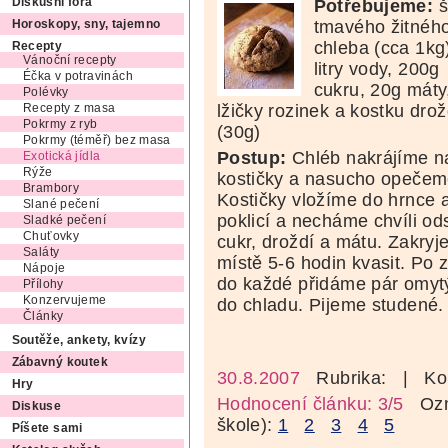
Potřebujeme:
š
Diskusní fóra
tmavého žitnéh
Horoskopy, sny, tajemno
chleba (cca 1kg)
Recepty
Vánoční recepty
litry vody, 200g
Éčka v potravinách
cukru, 20g máty
Polévky
lžičky rozinek a kostku drož
Recepty z masa
Pokrmy z ryb
(30g)
Pokrmy (téměř) bez masa
Postup:
Chléb nakrájíme n
Exotická jídla
Rýže
kostičky a nasucho opečem
Brambory
Kostičky vložíme do hrnce a
Slané pečení
poklicí a necháme chvíli od
Sladké pečení
Chuťovky
cukr, droždí a mátu. Zakry
Saláty
místě 5-6 hodin kvasit. Po
Nápoje
do každé přidáme pár omyt
Přílohy
Konzervujeme
do chladu. Pijeme studené.
Články
Soutěže, ankety, kvízy
Zábavný koutek
30.8.2007
Rubrika:
| Ko
Hry
Hodnocení článku: 3/5
Ozná
Diskuse
škole):
1
2
3
4
5
Píšete sami