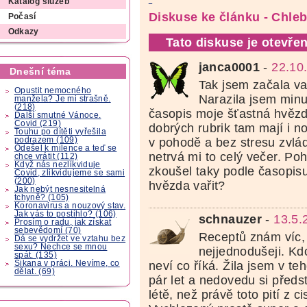
Katalog služeb
Diskuse ke článku - Chle
Počasí
Odkazy
Tato diskuse je otevřen
janca0001
-
22.10
Dnešní téma
Tak jsem začala va
Opustit nemocného
Narazila jsem minu
manžela? Je mi strašně.
(218)
časopis moje šťastná hvězd
Další smutné Vánoce.
Covid (219)
dobrých rubrik tam mají i no
Touhu po dítěti vyřešila
podrazem (109)
v pohodě a bez stresu zvlád
Odešel k milence a teď se
netrvá mi to celý večer. Po
chce vrátit (112)
Když nás nezlikviduje
zkoušel taky podle časopis
Covid, zlikvidujeme se sami
(200)
hvězda vařit?
Jak nebýt nesnesitelná
tchyně? (105)
Koronavirus a nouzový stav.
Jak vás to postihlo? (106)
schnauzer
-
13.5.
Prosím o radu, jak získat
sebevědomí (70)
Receptů znám víc,
Dá se vydržet ve vztahu bez
sexu? Nechce se mnou
nejjednodušeji. Kd
spát. (135)
Šikana v práci. Nevíme, co
neví co říká. Žila jsem v t
dělat. (69)
pár let a nedovedu si předst
létě, než právě toto pití z ci