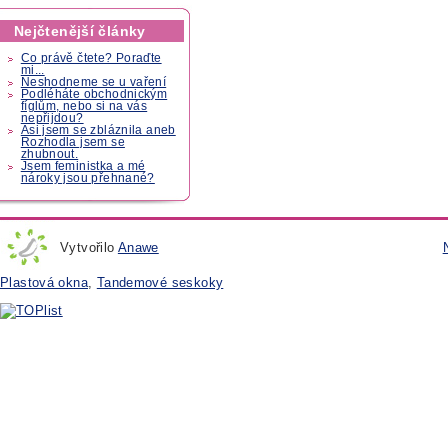
Nejčtenější články
Co právě čtete? Poraďte
mi...
Neshodneme se u vaření
Podléháte obchodnickým
fíglům, nebo si na vás
nepřijdou?
Asi jsem se zbláznila aneb
Rozhodla jsem se
zhubnout.
Jsem feministka a mé
nároky jsou přehnané?
Vytvořilo
Anawe
Plastová okna
,
Tandemové seskoky