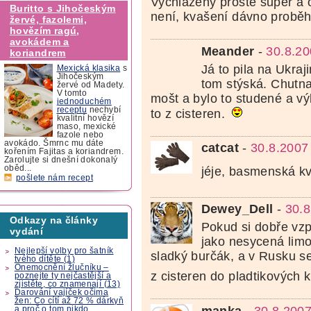
Vychlazený prostě super a 
Buritto s Jihočeským
není, kvašení dávno proběhn
žervé, fazolemi,
hovězím ragú,
avokádem a
Meander
-
30.8.20
koriandrem
Já to pila na Ukra
Mexická klasika
s
Jihočeským
tom stýská. Chutna
žervé od Madety.
V tomto
mošt a bylo to studené a v
jednoduchém
receptu
nechybí
to z cisteren.
kvalitní hovězí
maso, mexické
fazole nebo
avokádo. Šmrnc mu dáte
catcat
-
30.8.2007
kořením Fajitas a koriandrem.
Zarolujte si dnešní dokonalý
oběd...
jéje, basmenská k
pošlete nám recept
Dewey_Dell
-
30.8
Odkazy na články
Pokud si dobře vz
vydání
jako nesycená lim
Nejlepší volby pro šatník
sladký burčák, a v Rusku se
tvého dítěte (1)
Onemocnění žlučníku –
z cisteren do pladtikových 
poznejte ty nejčastější a
zjistěte, co znamenají (13)
Darování vajíček očima
žen: Co cítí až 72 % dárkyň
manka
-
30.8.2007
a proč o tom nikdo