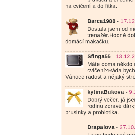
na cvičení a do fitka.
Barca1988
-
17.12
Dostala jsem od m
trenažér.Hodně do
domácí makačku.
Sfinga55
-
13.12.
Máte doma někdo n
cvičení?Ráda bych 
Vánoce radost a nějaký stro
kytinaBukova
-
9.
Dobrý večer, já jse
rodinu zdravé dárk
brusinky a probiotika.
Drapalova
-
27.10
Letos budu své m