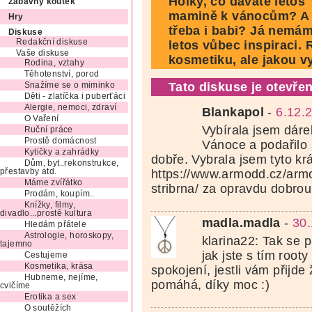
Holky, co dáváte letos
Zábavný koutek
mamině k vánocům? A
Hry
třeba i babi? Já nemá
Diskuse
Redakční diskuse
letos vůbec inspiraci.
Vaše diskuse
kosmetiku, ale jakou vy
Rodina, vztahy
Těhotenství, porod
Tato diskuse je otevřen
Snažíme se o miminko
Děti - zlatíčka i puberťáci
Alergie, nemoci, zdraví
Blankapol
-
6.12.
O Vaření
Vybírala jsem dáre
Ruční práce
Prostě domácnost
Vánoce a podařilo 
Kytičky a zahrádky
dobře. Vybrala jsem tyto kr
Dům, byt..rekonstrukce,
https://www.armodd.cz/arm
přestavby atd.
Máme zvířátko
stribrna/ za opravdu dobrou
Prodám, koupím..
Knížky, filmy,
divadlo...prostě kultura
madla.madla
-
30.
Hledám přátele
Astrologie, horoskopy,
klarina22: Tak se 
tajemno
jak jste s tím roo
Cestujeme
Kosmetika, krása
spokojení, jestli vám přijde
Hubneme, nejíme,
pomáhá, díky moc :)
cvičíme
Erotika a sex
O soutěžích