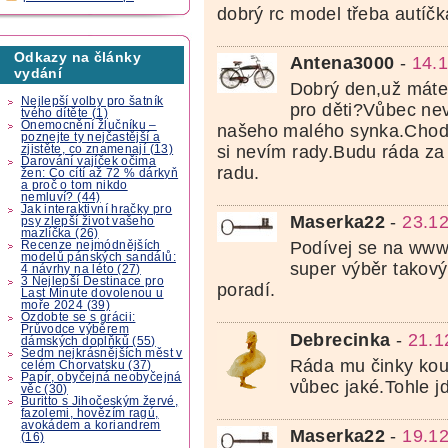
dobrý rc model třeba autíčk
Odkazy na články
Antena3000
-
14.1
vydání
Dobrý den,už mát
Nejlepší volby pro šatník
pro děti?Vůbec nev
tvého dítěte (1)
Onemocnění žlučníku –
našeho malého synka.Chodí 
poznejte ty nejčastější a
si nevím rady.Budu ráda za
zjistěte, co znamenají (13)
Darování vajíček očima
radu.
žen: Co cítí až 72 % dárkyň
a proč o tom nikdo
nemluví? (44)
Jak interaktivní hračky pro
Maserka22
-
23.12
psy zlepší život vašeho
mazlíčka (26)
Podívej se na www.
Recenze nejmódnějších
modelů pánských sandálů:
super výběr takový
4 návrhy na léto (27)
3 Nejlepší Destinace pro
poradí.
Last Minute dovolenou u
moře 2024 (39)
Ozdobte se s grácii:
Průvodce výběrem
Debrecinka
-
21.1
dámských doplňků (55)
Sedm nejkrásnějších měst v
Ráda mu činky kou
celém Chorvatsku (37)
Papír, obyčejná neobyčejná
vůbec jaké.Tohle 
věc (30)
Buritto s Jihočeským žervé,
fazolemi, hovězím ragú,
avokádem a koriandrem
Maserka22
-
19.12
(16)