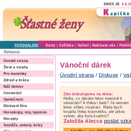
DNES JE
9.8.
FOTOGALERIE
Karty
Zvířátka
Vaření
Naštvalo vás
Potěši
Reklama:
Úvodní strana
Vánoční dárek
Život a vztahy
Pro maminky
Úvodní strana
/
Diskuse
/
Va
Zdraví a krása
Náš domov
Cestování
Zde diskutujeme na téma:
Holky, co dáváte letos mamině k
Společnost
vánocům? A třeba i babi? Já nemám
Diskusní fóra
letos vůbec inspiraci. Ráda bych
koupila třeba kosmetiku, ale jakou
Horoskopy, sny, tajemno
vybrat, aby byla kvalitní?
Recepty
Založila Alecca
poslat vzk
Soutěže, ankety, kvízy