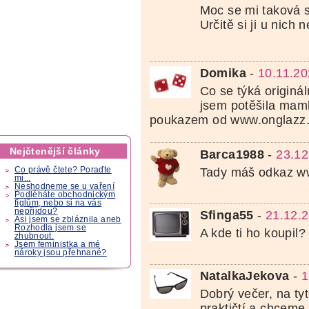
Moc se mi taková s
Určitě si ji u nich
Domika
-
10.11.20
Co se týká originá
jsem potěšila ma
poukazem od www.onglazz.
Nejčtenější články
Barca1988
-
23.12
Tady máš odkaz ww
Co právě čtete? Poraďte
mi...
Neshodneme se u vaření
Podléháte obchodnickým
fíglům, nebo si na vás
nepřijdou?
Sfinga55
-
21.12.
Asi jsem se zbláznila aneb
Rozhodla jsem se
A kde ti ho koupil?
zhubnout.
Jsem feministka a mé
nároky jsou přehnané?
NatalkaJekova
-
1
Dobrý večer, na ty
praktičtí a chceme 