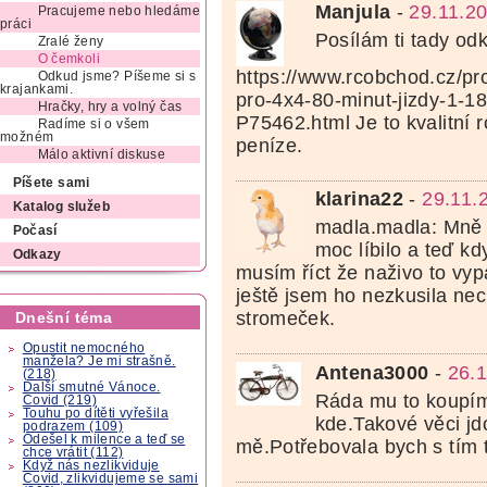
Manjula
-
29.11.2
Pracujeme nebo hledáme
práci
Posílám ti tady od
Zralé ženy
O čemkoli
https://www.rcobchod.cz/pr
Odkud jsme? Píšeme si s
krajankami.
pro-4x4-80-minut-jizdy-1-18
Hračky, hry a volný čas
P75462.html Je to kvalitní 
Radíme si o všem
možném
peníze.
Málo aktivní diskuse
Píšete sami
klarina22
-
29.11.
Katalog služeb
madla.madla: Mně 
Počasí
moc líbilo a teď kd
Odkazy
musím říct že naživo to vy
ještě jsem ho nezkusila n
stromeček.
Dnešní téma
Opustit nemocného
manžela? Je mi strašně.
Antena3000
-
26.1
(218)
Další smutné Vánoce.
Ráda mu to koupím
Covid (219)
Touhu po dítěti vyřešila
kde.Takové věci j
podrazem (109)
Odešel k milence a teď se
mě.Potřebovala bych s tím t
chce vrátit (112)
Když nás nezlikviduje
Covid, zlikvidujeme se sami