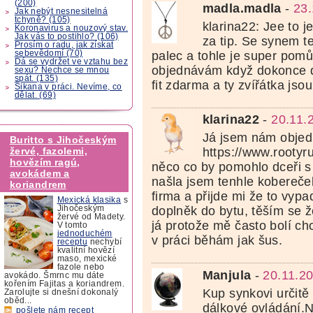
(200)
madla.madla
-
23.
Jak nebýt nesnesitelná
tchyně? (105)
klarina22: Jee to j
Koronavirus a nouzový stav.
Jak vás to postihlo? (106)
za tip. Se synem t
Prosím o radu, jak získat
sebevědomí (70)
palec a tohle je super pomů
Dá se vydržet ve vztahu bez
objednávám když dokonce dá
sexu? Nechce se mnou
spát. (135)
fit zdarma a ty zvířátka jsou
Šikana v práci. Nevíme, co
dělat. (69)
klarina22
-
20.11.
Já jsem nám objed
Buritto s Jihočeským
žervé, fazolemi,
https://www.rootyr
hovězím ragú,
něco co by pomohlo dceři 
avokádem a
našla jsem tenhle kobereče
koriandrem
firma a přijde mi že to vypa
Mexická klasika
s
Jihočeským
doplněk do bytu, těším se ž
žervé od Madety.
já protože mě často bolí ch
V tomto
jednoduchém
v práci běhám jak šus.
receptu
nechybí
kvalitní hovězí
maso, mexické
fazole nebo
Manjula
-
20.11.2
avokádo. Šmrnc mu dáte
kořením Fajitas a koriandrem.
Kup synkovi určitě
Zarolujte si dnešní dokonalý
oběd...
dálkové ovládání.
pošlete nám recept