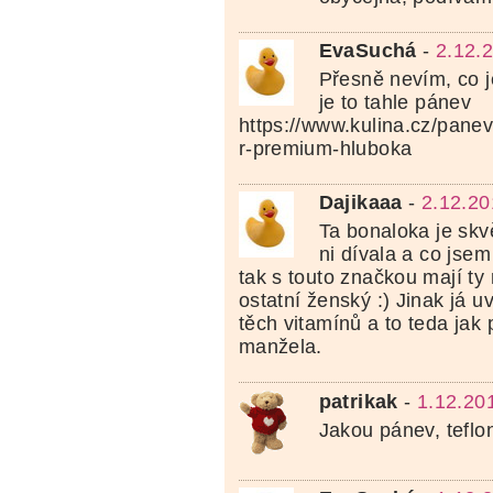
EvaSuchá
-
2.12.
Přesně nevím, co je
je to tahle pánev
https://www.kulina.cz/pane
r-premium-hluboka
Dajikaaa
-
2.12.20
Ta bonaloka je skv
ni dívala a co jsem
tak s touto značkou mají ty 
ostatní ženský :) Jinak já 
těch vitamínů a to teda jak 
manžela.
patrikak
-
1.12.20
Jakou pánev, tefl