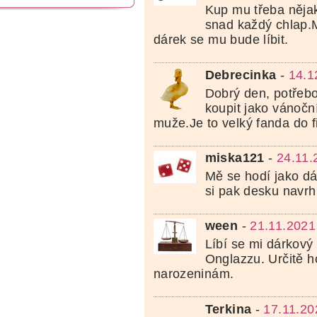
Kup mu třeba něja
snad každý chlap.
dárek se mu bude líbit.
Debrecinka
-
14.1
Dobrý den, potřebo
koupit jako vánočn
muže.Je to velký fanda do f
miska121
-
24.11.
Mě se hodí jako d
si pak desku navr
ween
-
21.11.2021
Líbí se mi dárkový
Onglazzu. Určitě h
narozeninám.
Terkina
-
17.11.20