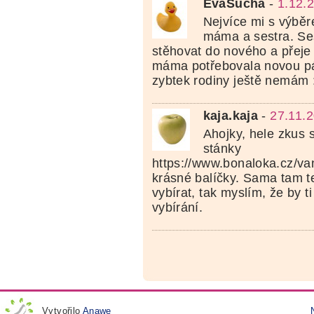
EvaSuchá
-
1.12.
Nejvíce mi s výbě
máma a sestra. Se
stěhovat do nového a přeje 
máma potřebovala novou pá
zybtek rodiny ještě nemám 
kaja.kaja
-
27.11.
Ahojky, hele zkus s
stánky
https://www.bonaloka.cz/van
krásné balíčky. Sama tam 
vybírat, tak myslím, že by t
vybírání.
Vytvořilo
Anawe