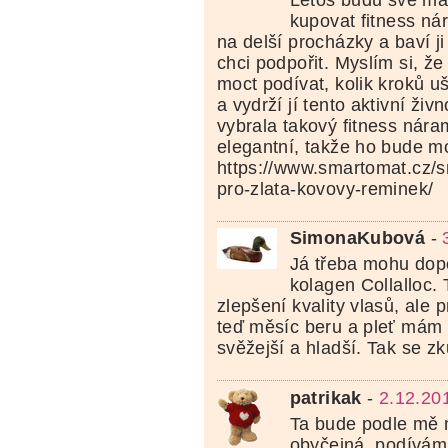
kupovat fitness ná
na delší procházky a baví ji 
chci podpořit. Myslím si, ž
moct podívat, kolik kroků uš
a vydrží jí tento aktivní živ
vybrala takový fitness náram
elegantní, takže ho bude mo
https://www.smartomat.cz/
pro-zlata-kovovy-reminek/
SimonaKubová
-
Já třeba mohu dop
kolagen Collalloc.
zlepšení kvality vlasů, ale 
teď měsíc beru a pleť mám 
svěžejší a hladší. Tak se zk
patrikak
-
2.12.20
Ta bude podle mě
obyčejná, podívám s