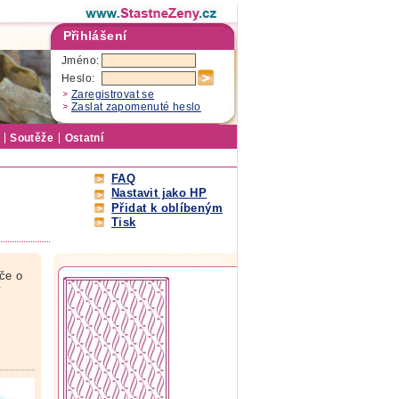
Přihlášení
Jméno:
Heslo:
Zaregistrovat se
Zaslat zapomenuté heslo
Soutěže
Ostatní
FAQ
Nastavit jako HP
Přidat k oblíbeným
Tisk
če o
y
o