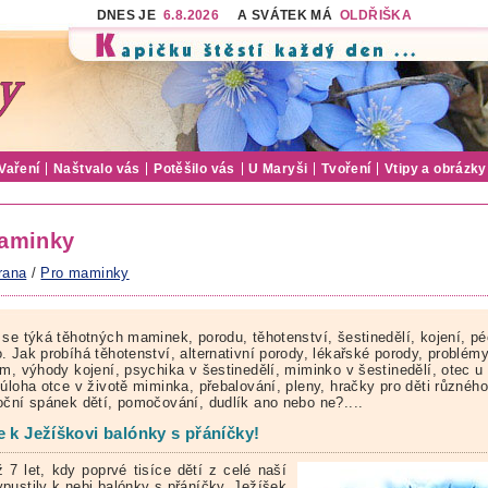
DNES JE
6.8.2026
A SVÁTEK MÁ
OLDŘIŠKA
Vaření
Naštvalo vás
Potěšilo vás
U Maryši
Tvoření
Vtipy a obrázky
aminky
rana
/
Pro maminky
 se týká těhotných maminek, porodu, těhotenství, šestinedělí, kojení, pé
. Jak probíhá těhotenství, alternativní porody, lékařské porody, problém
ím, výhody kojení, psychika v šestinedělí, miminko v šestinedělí, otec u
 úloha otce v životě miminka, přebalování, pleny, hračky pro děti různéh
oční spánek dětí, pomočování, dudlík ano nebo ne?....
e k Ježíškovi balónky s přáníčky!
ž 7 let, kdy poprvé tisíce dětí z celé naší
pustily k nebi balónky s přáníčky. Ježíšek