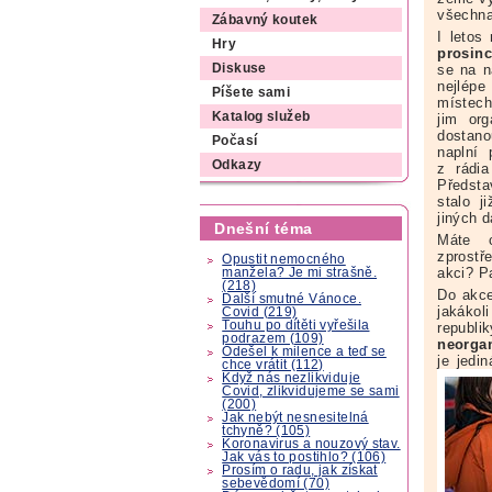
všechna 
Zábavný koutek
I letos
Hry
prosinc
se na n
Diskuse
nejlép
Píšete sami
místech
Katalog služeb
jim org
dostano
Počasí
naplní
Odkazy
z rádia
Představ
stalo j
jiných d
Dnešní téma
Máte 
zprostř
Opustit nemocného
akci? P
manžela? Je mi strašně.
(218)
Do akce
Další smutné Vánoce.
jakákol
Covid (219)
Touhu po dítěti vyřešila
republi
podrazem (109)
neorga
Odešel k milence a teď se
je jedi
chce vrátit (112)
Když nás nezlikviduje
Covid, zlikvidujeme se sami
(200)
Jak nebýt nesnesitelná
tchyně? (105)
Koronavirus a nouzový stav.
Jak vás to postihlo? (106)
Prosím o radu, jak získat
sebevědomí (70)