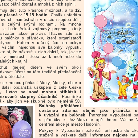
tato přání dostal a mnohá z nich splnil.
 mají děti tuto krásnou možnost, a to
12.
e přesně v 15.15 hodin.
Chvilku předtím
ávsích, náměstích i v ulicích sejdou děti,
e s celými svými rodinami. Na mnoha
 je bude čekat zajímavý program, který
anizátoři akce připraví. Hlavně zde ale
u balónky s přáníčky, které organizátoři
 plynem. Potom v určený čas na pokyn
 všichni najednou své balónky vypustí.
te si, že některé z nich doletí, tak, jak se
iž v minulosti, třeba až k moři nebo do
alekých krajin!
chuť (nejen) dětem ve svém okolí
edkovat účast na této tradiční předvánoční
ak čtěte dále:
 se mohou přihlásit školy, školky, obce a
i další občanská uskupení z celé České
ky.
Letos se nově mohou přihlásit i
nizované skupiny účastníků
. Podmínka
ná - aby jich ve skupině bylo nejméně 50.
Balónky přihlášení
dostanou zdarma, stejně jako přáníčka u
k uvázání na balónek
. Patronem Vypouštění ba
s přáníčky k Ježíškovi je opět herec Václav V
centrem akce je město Hodonín.
Pokyny k Vypouštění balónků, přihlášku do ak
stažení a veškeré další
informace najdete na