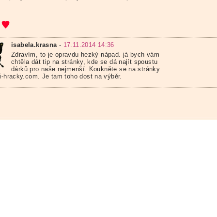
isabela.krasna
-
17.11.2014 14:36
Zdravím, to je opravdu hezký nápad. já bych vám
chtěla dát tip na stránky, kde se dá najít spoustu
dárků pro naše nejmenší. Koukněte se na stránky
ni-hracky.com. Je tam toho dost na výběr.