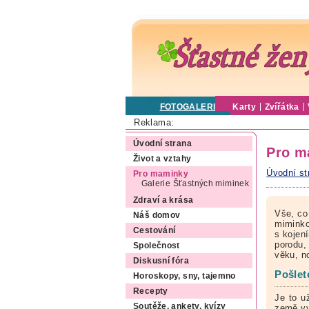
FOTOGALERIE
Karty
Zvířátka
Reklama:
Úvodní strana
Pro m
Život a vztahy
Úvodní st
Pro maminky
Galerie Šťastných miminek
Zdraví a krása
Vše, co
Náš domov
miminko
Cestování
s kojen
porodu,
Společnost
věku, n
Diskusní fóra
Pošlet
Horoskopy, sny, tajemno
Recepty
Je to u
Soutěže, ankety, kvízy
země vy