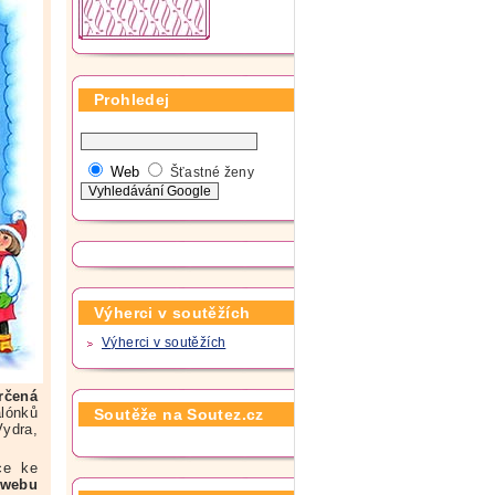
Prohledej
Web
Šťastné ženy
Výherci v soutěžích
Výherci v soutěžích
rčená
lónků
Soutěže na Soutez.cz
ydra,
ce ke
 webu