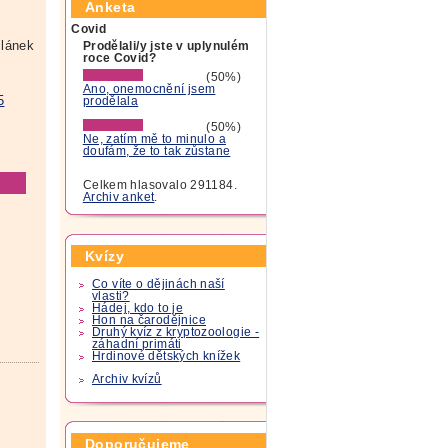
Anketa
Covid
lánek
Prodělali/y jste v uplynulém
roce Covid?
(50%)
Ano, onemocnění jsem
5
prodělala
(50%)
Ne, zatím mě to minulo a
doufám, že to tak zůstane
Celkem hlasovalo 291184.
Archiv anket
.
Kvízy
Co víte o dějinách naší
vlasti?
Hádej, kdo to je
Hon na čarodějnice
Druhý kvíz z kryptozoologie -
záhadní primáti
Hrdinové dětských knížek
Archiv kvízů
Doporučujeme