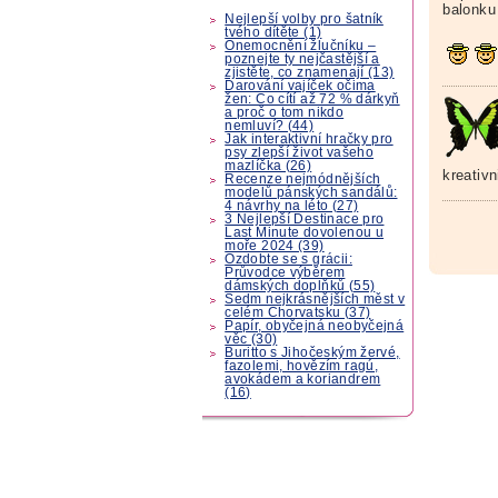
balonku
Nejlepší volby pro šatník
tvého dítěte (1)
Onemocnění žlučníku –
poznejte ty nejčastější a
zjistěte, co znamenají (13)
Darování vajíček očima
žen: Co cítí až 72 % dárkyň
a proč o tom nikdo
nemluví? (44)
Jak interaktivní hračky pro
psy zlepší život vašeho
mazlíčka (26)
kreativ
Recenze nejmódnějších
modelů pánských sandálů:
4 návrhy na léto (27)
3 Nejlepší Destinace pro
Last Minute dovolenou u
moře 2024 (39)
Ozdobte se s grácii:
Průvodce výběrem
dámských doplňků (55)
Sedm nejkrásnějších měst v
celém Chorvatsku (37)
Papír, obyčejná neobyčejná
věc (30)
Buritto s Jihočeským žervé,
fazolemi, hovězím ragú,
avokádem a koriandrem
(16)