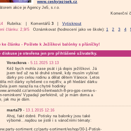
www.ceskyjezisek.cz
.
átorem akce je Agency Je5, s.r.o.
Komerční č
14
Rubrika:
| Komentářů
3
|
Vytisknout
ní článku: 2,9/5
Oznámkovat (hodnocení jako ve škole):
1
2
3
4
 ke článku - Pošlete k Ježíškovi balónky s přáníčky!
o diskuse je otevřena jen pro přihlášené uživatelky.
Vorackova
-
5.11.2025 13:13
Kéž bych mohla zase psát i já dopis ježíškovi. Já
jsem teď už na té druhé straně, kdy musím vybírat
dárky pro celou rodinu a dělat dětem Vánoce. Letos
ěla mít dárky vyřešené co nejdřív, a při hledání dárku
žela jsem narazila na chytré hodinky
/www.armodd.cz/armodd-silentwatch-8-pro-gps-cerna-s-
-reminkem/ Vypadají perfektně, už je mám doma a
e, jak mu je dám.
marta79
-
13.1.2015 12:16
Ahoj, fakt dobré. Potisky na balonky jsou také
výborné...najdou se jistě i s vánočními tématy:
ww.party-sortiment.cz/party-sortiment/eshop/30-1-Potisk-