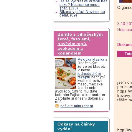
Dá se vydržet ve vztahu bez
sexu? Nechce se mnou
Organiz
spát. (135)
Šikana v práci. Nevíme, co
dělat. (69)
3.10.20
Hodnoce
Buritto s Jihočeským
žervé, fazolemi,
hovězím ragú,
Diskuse
avokádem a
koriandrem
Tat
Mexická klasika
s
Jihočeským
žervé od Madety.
V tomto
jednoduchém
receptu
nechybí
kvalitní hovězí
jsem cht
maso, mexické
pro man
fazole nebo
https:/
avokádo. Šmrnc mu dáte
kořením Fajitas a koriandrem.
kovovym
Zarolujte si dnešní dokonalý
těším s
oběd...
pošlete nám recept
Odkazy na články
vydání
http://w