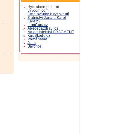
Hydratace pleti od
yvycom.com
Omalovánky k vytisknutí
Zlatnictví Jana a Karel
Kaletovi
LomCars.cz
Abecedazdraví.cz
Nakladatelství FRAGMENT
KupSkodu.cz
Pomáháme
Jolis
Barchoš