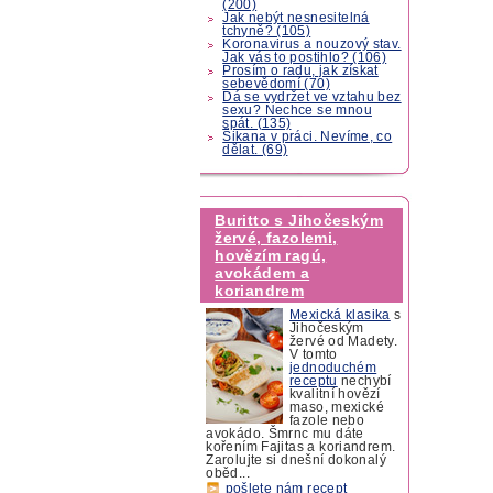
(200)
Jak nebýt nesnesitelná
tchyně? (105)
Koronavirus a nouzový stav.
Jak vás to postihlo? (106)
Prosím o radu, jak získat
sebevědomí (70)
Dá se vydržet ve vztahu bez
sexu? Nechce se mnou
spát. (135)
Šikana v práci. Nevíme, co
dělat. (69)
Buritto s Jihočeským
žervé, fazolemi,
hovězím ragú,
avokádem a
koriandrem
Mexická klasika
s
Jihočeským
žervé od Madety.
V tomto
jednoduchém
receptu
nechybí
kvalitní hovězí
maso, mexické
fazole nebo
avokádo. Šmrnc mu dáte
kořením Fajitas a koriandrem.
Zarolujte si dnešní dokonalý
oběd...
pošlete nám recept