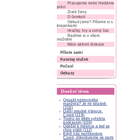
Pracujeme nebo hledáme
práci
Zralé ženy
O čemkoli
Odkud jsme? Píšeme si s
krajankami.
Hračky, hry a volný čas
Radíme si o všem
možném
Málo aktivní diskuse
Píšete sami
Katalog služeb
Počasí
Odkazy
Dnešní téma
Opustit nemocného
manžela? Je mi strašně.
(218)
Další smutné Vánoce.
Covid (219)
Touhu po dítěti vyřešila
podrazem (109)
Odešel k milence a teď se
chce vrátit (112)
Když nás nezlikviduje
Covid, zlikvidujeme se sami