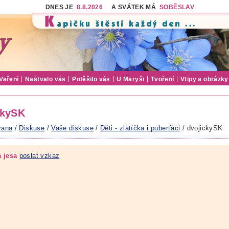
DNES JE
8.8.2026
A SVÁTEK MÁ
SOBĚSLAV
Vaření
Naštvalo vás
Potěšilo vás
U Maryši
Tvoření
Vtipy a obrázky
ckySK
rana
/
Diskuse
/
Vaše diskuse
/
Děti - zlatíčka i puberťáci
/ dvojickySK
a jesa
poslat vzkaz