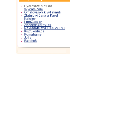
Hydratace pleti od
yvycom.com
Omalovánky k vytisknutí
Zlatnictví Jana a Karel
Kaletovi
LomCars.cz
Abecedazdraví.cz
Nakladatelství FRAGMENT
KupSkodu.cz
Pomáháme
Jolis
Barchoš