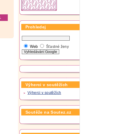
.
Prohledej
Web
Šťastné ženy
Výherci v soutěžích
Výherci v soutěžích
Soutěže na Soutez.cz