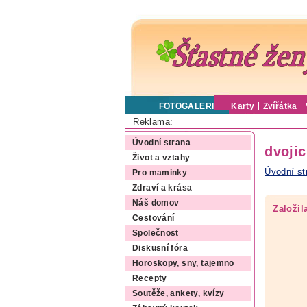
FOTOGALERIE
Karty
Zvířátka
Reklama:
Úvodní strana
dvoji
Život a vztahy
Úvodní st
Pro maminky
Zdraví a krása
Náš domov
Založil
Cestování
Společnost
Diskusní fóra
Horoskopy, sny, tajemno
Recepty
Soutěže, ankety, kvízy