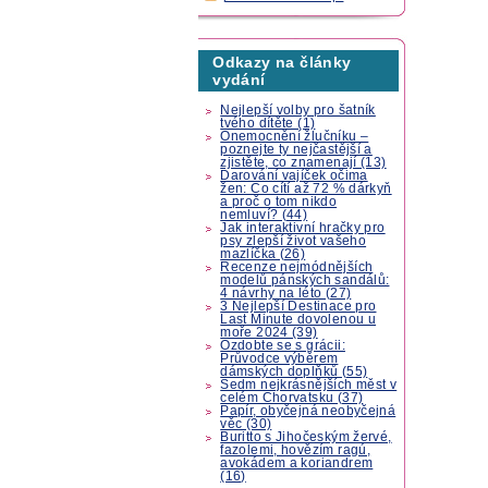
Odkazy na články
vydání
Nejlepší volby pro šatník
tvého dítěte (1)
Onemocnění žlučníku –
poznejte ty nejčastější a
zjistěte, co znamenají (13)
Darování vajíček očima
žen: Co cítí až 72 % dárkyň
a proč o tom nikdo
nemluví? (44)
Jak interaktivní hračky pro
psy zlepší život vašeho
mazlíčka (26)
Recenze nejmódnějších
modelů pánských sandálů:
4 návrhy na léto (27)
3 Nejlepší Destinace pro
Last Minute dovolenou u
moře 2024 (39)
Ozdobte se s grácii:
Průvodce výběrem
dámských doplňků (55)
Sedm nejkrásnějších měst v
celém Chorvatsku (37)
Papír, obyčejná neobyčejná
věc (30)
Buritto s Jihočeským žervé,
fazolemi, hovězím ragú,
avokádem a koriandrem
(16)