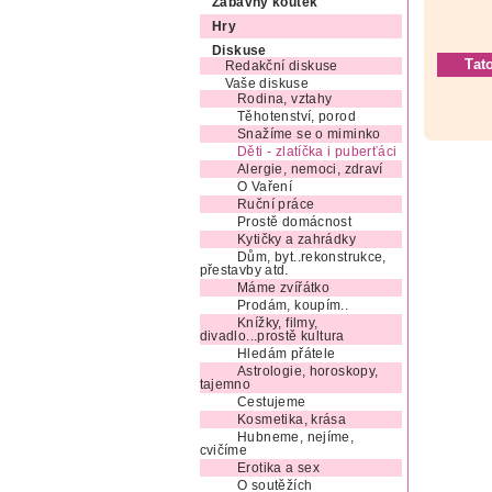
Zábavný koutek
Hry
Diskuse
Tat
Redakční diskuse
Vaše diskuse
Rodina, vztahy
Těhotenství, porod
Snažíme se o miminko
Děti - zlatíčka i puberťáci
Alergie, nemoci, zdraví
O Vaření
Ruční práce
Prostě domácnost
Kytičky a zahrádky
Dům, byt..rekonstrukce,
přestavby atd.
Máme zvířátko
Prodám, koupím..
Knížky, filmy,
divadlo...prostě kultura
Hledám přátele
Astrologie, horoskopy,
tajemno
Cestujeme
Kosmetika, krása
Hubneme, nejíme,
cvičíme
Erotika a sex
O soutěžích