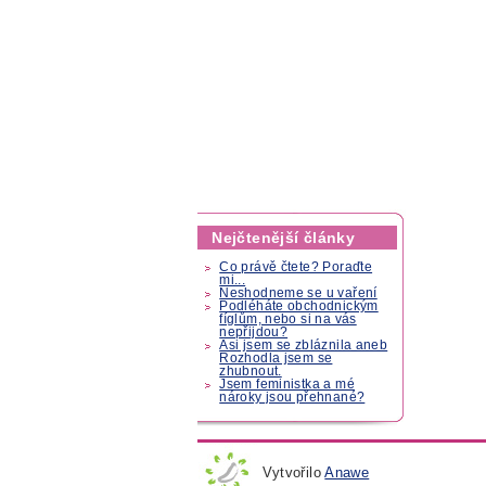
Nejčtenější články
Co právě čtete? Poraďte
mi...
Neshodneme se u vaření
Podléháte obchodnickým
fíglům, nebo si na vás
nepřijdou?
Asi jsem se zbláznila aneb
Rozhodla jsem se
zhubnout.
Jsem feministka a mé
nároky jsou přehnané?
Vytvořilo
Anawe