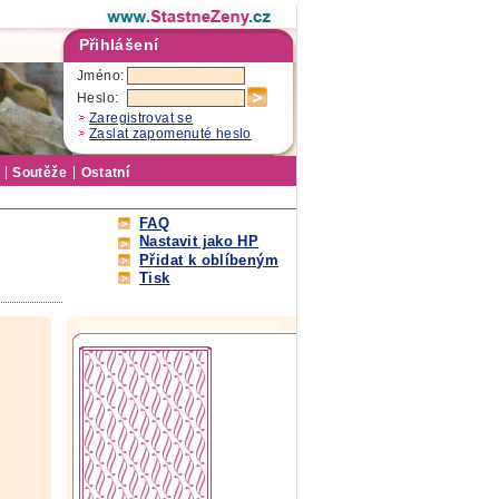
Přihlášení
Jméno:
Heslo:
Zaregistrovat se
Zaslat zapomenuté heslo
Soutěže
Ostatní
FAQ
Nastavit jako HP
Přidat k oblíbeným
Tisk