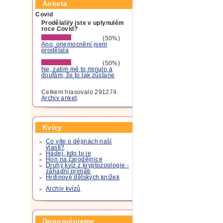
Anketa
Covid
Prodělali/y jste v uplynulém
roce Covid?
(50%)
Ano, onemocnění jsem
prodělala
(50%)
Ne, zatím mě to minulo a
doufám, že to tak zůstane
Celkem hlasovalo 291274.
Archiv anket
.
Kvízy
Co víte o dějinách naší
vlasti?
Hádej, kdo to je
Hon na čarodějnice
Druhý kvíz z kryptozoologie -
záhadní primáti
Hrdinové dětských knížek
Archiv kvízů
Doporučujeme