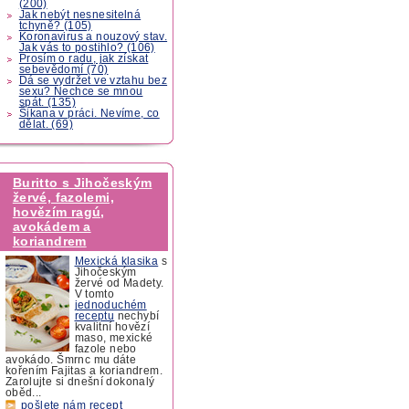
(200)
Jak nebýt nesnesitelná
tchyně? (105)
Koronavirus a nouzový stav.
Jak vás to postihlo? (106)
Prosím o radu, jak získat
sebevědomí (70)
Dá se vydržet ve vztahu bez
sexu? Nechce se mnou
spát. (135)
Šikana v práci. Nevíme, co
dělat. (69)
Buritto s Jihočeským
žervé, fazolemi,
hovězím ragú,
avokádem a
koriandrem
Mexická klasika
s
Jihočeským
žervé od Madety.
V tomto
jednoduchém
receptu
nechybí
kvalitní hovězí
maso, mexické
fazole nebo
avokádo. Šmrnc mu dáte
kořením Fajitas a koriandrem.
Zarolujte si dnešní dokonalý
oběd...
pošlete nám recept