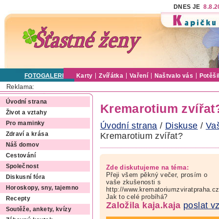
DNES JE
8.8.
FOTOGALERIE
Karty
Zvířátka
Vaření
Naštvalo vás
Potěši
Reklama:
Úvodní strana
Kremarotium zvířat
Život a vztahy
Pro maminky
Úvodní strana
/
Diskuse
/
Va
Kremarotium zvířat?
Zdraví a krása
Náš domov
Cestování
Společnost
Zde diskutujeme na téma:
Přeji všem pěkný večer, prosím o
Diskusní fóra
vaše zkušenosti s
Horoskopy, sny, tajemno
http://www.krematoriumzviratpraha.cz
Jak to celé probíhá?
Recepty
Založila kaja.kaja
poslat v
Soutěže, ankety, kvízy