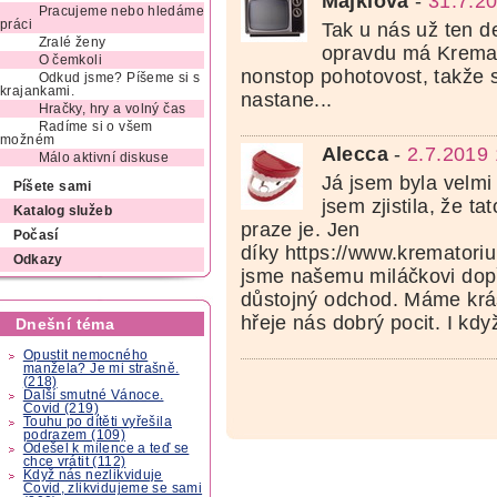
Majklová
-
31.7.2
Pracujeme nebo hledáme
práci
Tak u nás už ten d
Zralé ženy
opravdu má Kremat
O čemkoli
nonstop pohotovost, takže s
Odkud jsme? Píšeme si s
krajankami.
nastane...
Hračky, hry a volný čas
Radíme si o všem
možném
Alecca
-
2.7.2019 
Málo aktivní diskuse
Já jsem byla velmi
Píšete sami
jsem zjistila, že ta
Katalog služeb
praze je. Jen
Počasí
díky https://www.krematori
Odkazy
jsme našemu miláčkovi dopř
důstojný odchod. Máme kr
hřeje nás dobrý pocit. I kd
Dnešní téma
Opustit nemocného
manžela? Je mi strašně.
(218)
Další smutné Vánoce.
Covid (219)
Touhu po dítěti vyřešila
podrazem (109)
Odešel k milence a teď se
chce vrátit (112)
Když nás nezlikviduje
Covid, zlikvidujeme se sami