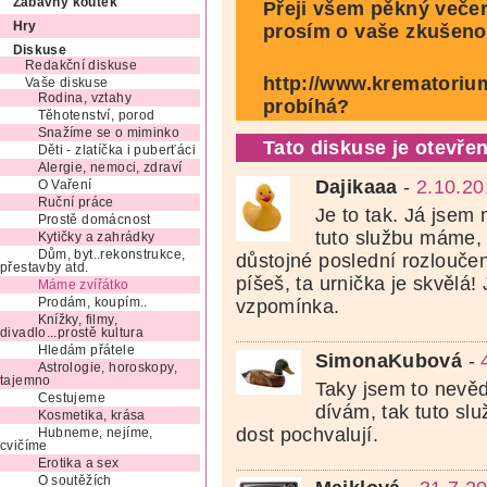
Zábavný koutek
Přeji všem pěkný večer
Hry
prosím o vaše zkušeno
Diskuse
Redakční diskuse
http://www.krematorium
Vaše diskuse
Rodina, vztahy
probíhá?
Těhotenství, porod
Snažíme se o miminko
Tato diskuse je otevřen
Děti - zlatíčka i puberťáci
Alergie, nemoci, zdraví
Dajikaaa
-
2.10.20
O Vaření
Ruční práce
Je to tak. Já jsem
Prostě domácnost
tuto službu máme, 
Kytičky a zahrádky
Dům, byt..rekonstrukce,
důstojné poslední rozloučen
přestavby atd.
píšeš, ta urnička je skvělá!
Máme zvířátko
Prodám, koupím..
vzpomínka.
Knížky, filmy,
divadlo...prostě kultura
Hledám přátele
SimonaKubová
-
Astrologie, horoskopy,
tajemno
Taky jsem to nevěd
Cestujeme
dívám, tak tuto slu
Kosmetika, krása
dost pochvalují.
Hubneme, nejíme,
cvičíme
Erotika a sex
O soutěžích