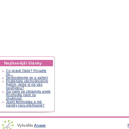
Nejčtenější články
Co právě čtete? Poraďte
mi...
Neshodneme se u vaření
Podléháte obchodnickým
fíglům, nebo si na vás
nepřijdou?
Asi jsem se zbláznila aneb
Rozhodla jsem se
zhubnout.
Jsem feministka a mé
nároky jsou přehnané?
Vytvořilo
Anawe