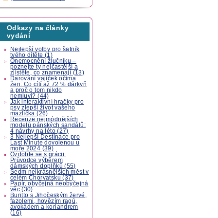
Odkazy na články
vydání
Nejlepší volby pro šatník
tvého dítěte (1)
Onemocnění žlučníku –
poznejte ty nejčastější a
zjistěte, co znamenají (13)
Darování vajíček očima
žen: Co cítí až 72 % dárkyň
a proč o tom nikdo
nemluví? (44)
Jak interaktivní hračky pro
psy zlepší život vašeho
mazlíčka (26)
Recenze nejmódnějších
modelů pánských sandálů:
4 návrhy na léto (27)
3 Nejlepší Destinace pro
Last Minute dovolenou u
moře 2024 (39)
Ozdobte se s grácii:
Průvodce výběrem
dámských doplňků (55)
Sedm nejkrásnějších měst v
celém Chorvatsku (37)
Papír, obyčejná neobyčejná
věc (30)
Buritto s Jihočeským žervé,
fazolemi, hovězím ragú,
avokádem a koriandrem
(16)