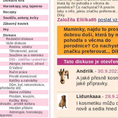
Diskusní fóra
která by mi pohodla s věcma do
Horoskopy, sny, tajemno
porodnice? Co nachystat? A prosím
taky o info, jakou značku preferovat..
Recepty
Díky.
Soutěže, ankety, kvízy
Založila Eliiika85
poslat v
Zábavný koutek
Maminky, najdu tu pro
Hry
dobrou duši, která by 
Diskuse
Redakční diskuse
pohodla s věcma do
Vaše diskuse
porodnice? Co nachysta
Rodina, vztahy
značku preferovat... Dí
Těhotenství, porod
Snažíme se o miminko
Děti - zlatíčka i puberťáci
Tato diskuse je otevřen
Alergie, nemoci, zdraví
O Vaření
Andriik
-
30.9.202
Ruční práce
Prostě domácnost
A jaké přesně kosm
Kytičky a zahrádky
jaké přípravky.
Dům, byt..rekonstrukce,
přestavby atd.
Máme zvířátko
Lidunkaaa
-
28.9.
Prodám, koupím..
Knížky, filmy,
I kosmetiku můžu d
divadlo...prostě kultura
nově a sedla hned 
Hledám přátele
Astrologie, horoskopy,
tajemno