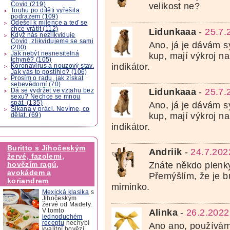
Covid (219)
velikost ne?
Touhu po dítěti vyřešila
podrazem (109)
Odešel k milence a teď se
chce vrátit (112)
Lidunkaaa
-
25.7.
Když nás nezlikviduje
Covid, zlikvidujeme se sami
Ano, já je dávám sy
(200)
Jak nebýt nesnesitelná
kup, mají výkroj n
tchyně? (105)
indikátor.
Koronavirus a nouzový stav.
Jak vás to postihlo? (106)
Prosím o radu, jak získat
sebevědomí (70)
Lidunkaaa
-
25.7.
Dá se vydržet ve vztahu bez
sexu? Nechce se mnou
spát. (135)
Ano, já je dávám sy
Šikana v práci. Nevíme, co
kup, mají výkroj n
dělat. (69)
indikátor.
Buritto s Jihočeským
Andriik
-
24.7.202
žervé, fazolemi,
hovězím ragú,
Znáte někdo plenk
avokádem a
Přemýšlím, že je b
koriandrem
miminko.
Mexická klasika
s
Jihočeským
žervé od Madety.
Alinka
-
26.2.2022
V tomto
jednoduchém
receptu
nechybí
Ano ano, používám
kvalitní hovězí