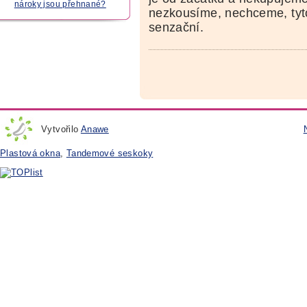
nároky jsou přehnané?
nezkousíme, nechceme, tyt
senzační.
Vytvořilo
Anawe
Plastová okna
,
Tandemové seskoky