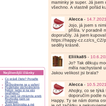
maminky je super. Já jsem 
všechno. A vlastně pořád k
Alecca
-
14.7.202
Jojo, já jsem s nim
přišla. V poradně m
doporučily. Já jsem kupoval
https://happy-cz.cz/cs_CZ/
seděly krásně.
Eliiika85
-
10.6.20
Jo? Tak děkuju moc
měla nachystané u
Jakou velikost jsi brala?
Nejčtenější články
Co právě čtete? Poraďte
mi...
Alecca
-
10.5.202
Neshodneme se u vaření
Podléháte obchodnickým
Ahojky, co se týká 
fíglům, nebo si na vás
nepřijdou?
doporučím podle n
Asi jsem se zbláznila aneb
Rozhodla jsem se
Happy. Ty se nám doma osv
zhubnout.
Jsem feministka a mé
je od začátku a nekupujeme 