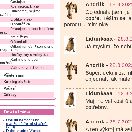
Cestujeme
Andriik
-
18.9.202
Kosmetika, krása
Objednala jsem je 
Hubneme, nejíme,
cvičíme
dobře. Těším se, a
Erotika a sex
porodu u miminka.
O soutěžích
Pracujeme nebo hledáme
práci
Zralé ženy
Lidunkaaa
-
28.8.
O čemkoli
Já myslím, že neb
Odkud jsme? Píšeme si s
krajankami.
Hračky, hry a volný čas
Radíme si o všem
možném
Andriik
-
22.8.202
Málo aktivní diskuse
Super, děkuji za in
Píšete sami
objednat, jak mal
Katalog služeb
Počasí
Lidunkaaa
-
12.8.
Odkazy
Mají ho velikost 0 
potřebný.
Dnešní téma
Opustit nemocného
Andriik
-
26.7.202
manžela? Je mi strašně.
(218)
A ten výkroj má asi
Další smutné Vánoce.