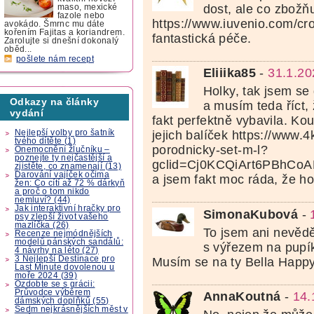
dost, ale co zbožňu
maso, mexické
fazole nebo
https://www.iuvenio.com/cro
avokádo. Šmrnc mu dáte
kořením Fajitas a koriandrem.
fantastická péče.
Zarolujte si dnešní dokonalý
oběd...
pošlete nám recept
Eliiika85
-
31.1.20
Holky, tak jsem se
Odkazy na články
a musím teda říct,
vydání
fakt perfektně vybavila. Koup
Nejlepší volby pro šatník
jejich balíček https://www.4
tvého dítěte (1)
porodnicky-set-m-l?
Onemocnění žlučníku –
poznejte ty nejčastější a
gclid=Cj0KCQiArt6PBhC
zjistěte, co znamenají (13)
Darování vajíček očima
a jsem fakt moc ráda, že h
žen: Co cítí až 72 % dárkyň
a proč o tom nikdo
nemluví? (44)
Jak interaktivní hračky pro
SimonaKubová
-
psy zlepší život vašeho
mazlíčka (26)
To jsem ani nevědě
Recenze nejmódnějších
modelů pánských sandálů:
s výřezem na pupík.
4 návrhy na léto (27)
3 Nejlepší Destinace pro
Musím se na ty Bella Happy
Last Minute dovolenou u
moře 2024 (39)
Ozdobte se s grácii:
Průvodce výběrem
AnnaKoutná
-
14.
dámských doplňků (55)
Sedm nejkrásnějších měst v