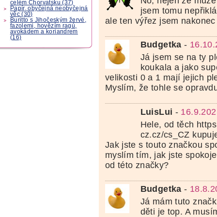
No, nejen že může 
celém Chorvatsku (37)
Papír, obyčejná neobyčejná
jsem tomu nepřikl
věc (30)
ale ten výřez jsem nakonec 
Buritto s Jihočeským žervé,
fazolemi, hovězím ragú,
avokádem a koriandrem
(16)
Budgetka
-
16.10.
Já jsem se na ty p
koukala a jako supe
velikosti 0 a 1 mají jejich p
Myslím, že tohle se opravdu
LuisLui
-
16.9.202
Hele, od těch https
cz.cz/cs_CZ kupuje
Jak jste s touto značkou s
myslím tím, jak jste spokoj
od této značky?
Budgetka
-
18.8.2
Já mám tuto značk
děti je top. A musím