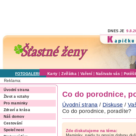
DNES JE
9.8.
FOTOGALERIE
Karty
Zvířátka
Vaření
Naštvalo vás
Potěši
Reklama:
Úvodní strana
Co do porodnice, p
Život a vztahy
Pro maminky
Úvodní strana
/
Diskuse
/
Va
Co do porodnice, poradíte?
Zdraví a krása
Náš domov
Cestování
Společnost
Zde diskutujeme na téma:
Maminky, najdu tu prosím dobrou duš