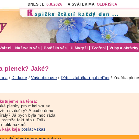
DNES JE
6.8.2026
A SVÁTEK MÁ
OLDŘIŠKA
Vaření
Naštvalo vás
Potěšilo vás
U Maryši
Tvoření
Vtipy a obrázky
a plenek? Jaké?
rana
/
Diskuse
/
Vaše diskuse
/
Děti - zlatíčka i puberťáci
/ Značka plen
kutujeme na téma:
jaké plenky pro miminka se
víc osvědčily? A podle čeho
bíraly? Já bych byla moc ráda
 protože fakt tápu. Tolik
 tolik názorů...
a kaja.kaja
poslat vzkaz
ky, jaké plenky pro miminka se