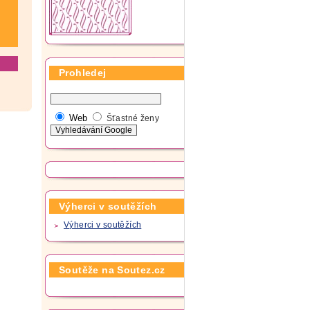
Prohledej
Web
Šťastné ženy
Výherci v soutěžích
Výherci v soutěžích
Soutěže na Soutez.cz