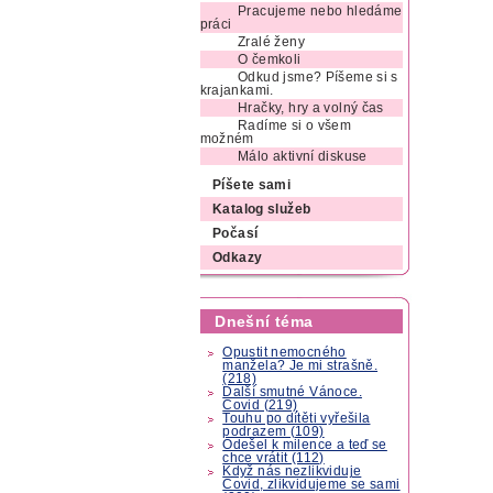
Pracujeme nebo hledáme
práci
Zralé ženy
O čemkoli
Odkud jsme? Píšeme si s
krajankami.
Hračky, hry a volný čas
Radíme si o všem
možném
Málo aktivní diskuse
Píšete sami
Katalog služeb
Počasí
Odkazy
Dnešní téma
Opustit nemocného
manžela? Je mi strašně.
(218)
Další smutné Vánoce.
Covid (219)
Touhu po dítěti vyřešila
podrazem (109)
Odešel k milence a teď se
chce vrátit (112)
Když nás nezlikviduje
Covid, zlikvidujeme se sami