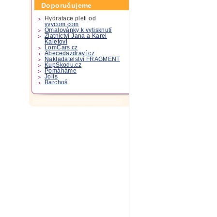
Doporučujeme
Hydratace pleti od
yvycom.com
Omalovánky k vytisknutí
Zlatnictví Jana a Karel
Kaletovi
LomCars.cz
Abecedazdraví.cz
Nakladatelství FRAGMENT
KupSkodu.cz
Pomáháme
Jolis
Barchoš