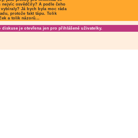
 nejvíc osvědčily? A podle čeho
e vybíraly? Já bych byla moc ráda
radu, protože fakt tápu. Tolik
ček a tolik názorů...
o diskuse je otevřena jen pro přihlášené uživatelky.