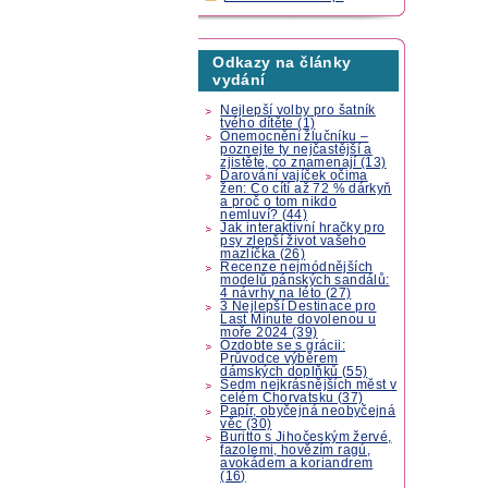
Odkazy na články
vydání
Nejlepší volby pro šatník
tvého dítěte (1)
Onemocnění žlučníku –
poznejte ty nejčastější a
zjistěte, co znamenají (13)
Darování vajíček očima
žen: Co cítí až 72 % dárkyň
a proč o tom nikdo
nemluví? (44)
Jak interaktivní hračky pro
psy zlepší život vašeho
mazlíčka (26)
Recenze nejmódnějších
modelů pánských sandálů:
4 návrhy na léto (27)
3 Nejlepší Destinace pro
Last Minute dovolenou u
moře 2024 (39)
Ozdobte se s grácii:
Průvodce výběrem
dámských doplňků (55)
Sedm nejkrásnějších měst v
celém Chorvatsku (37)
Papír, obyčejná neobyčejná
věc (30)
Buritto s Jihočeským žervé,
fazolemi, hovězím ragú,
avokádem a koriandrem
(16)