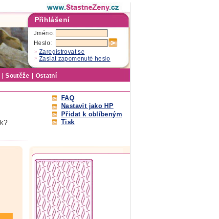
Přihlášení
Jméno:
Heslo:
Zaregistrovat se
Zaslat zapomenuté heslo
Soutěže
Ostatní
FAQ
Nastavit jako HP
Přidat k oblíbeným
Tisk
ek?