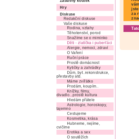
Zábavný koutek
vám
Hry
jst
za 
Diskuse
zna
Redakční diskuse
Vaše diskuse
Rodina, vztahy
Tat
Těhotenství, porod
Snažíme se o miminko
Děti - zlatíčka i puberťáci
Alergie, nemoci, zdraví
O Vaření
Ruční práce
Prostě domácnost
Kytičky a zahrádky
Dům, byt..rekonstrukce,
přestavby atd.
Máme zvířátko
Prodám, koupím..
Knížky, filmy,
divadlo...prostě kultura
Hledám přátele
Astrologie, horoskopy,
tajemno
Cestujeme
Kosmetika, krása
Hubneme, nejíme,
cvičíme
Erotika a sex
O soutěžích