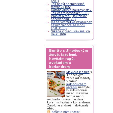
(200)
Jak nebýt nesnesitelná
tchyně? (105)
Koronavirus a nouzový stav.
Jak vás to postihlo? (106)
Prosím o radu, jak získat
sebevědomí (70)
Dá se vydržet ve vztahu bez
sexu? Nechce se mnou
spát. (135)
Šikana v práci. Nevíme, co
dělat. (69)
Buritto s Jihočeským
žervé, fazolemi,
hovězím ragú,
avokádem a
koriandrem
Mexická klasika
s
Jihočeským
žervé od Madety.
V tomto
jednoduchém
receptu
nechybí
kvalitní hovězí
maso, mexické
fazole nebo
avokádo. Šmrnc mu dáte
kořením Fajitas a koriandrem.
Zarolujte si dnešní dokonalý
oběd...
pošlete nám recept