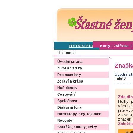
FOTOGALERIE
Karty
Zvířátka
Reklama:
Úvodní strana
Značk
Život a vztahy
Úvodní st
Pro maminky
Jaké?
Zdraví a krása
Náš domov
Cestování
Zde dis
Holky, 
Společnost
vám nej
Diskusní fóra
jste vy
Horoskopy, sny, tajemno
za radu,
značek a
Recepty
Založil
Soutěže, ankety, kvízy
Hol