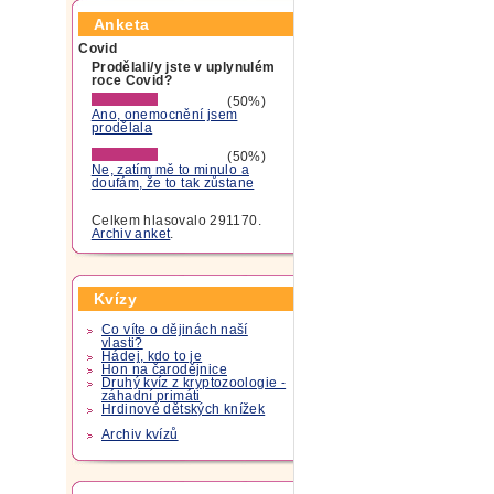
Anketa
Covid
Prodělali/y jste v uplynulém
roce Covid?
(50%)
Ano, onemocnění jsem
prodělala
(50%)
Ne, zatím mě to minulo a
doufám, že to tak zůstane
Celkem hlasovalo 291170.
Archiv anket
.
Kvízy
Co víte o dějinách naší
vlasti?
Hádej, kdo to je
Hon na čarodějnice
Druhý kvíz z kryptozoologie -
záhadní primáti
Hrdinové dětských knížek
Archiv kvízů