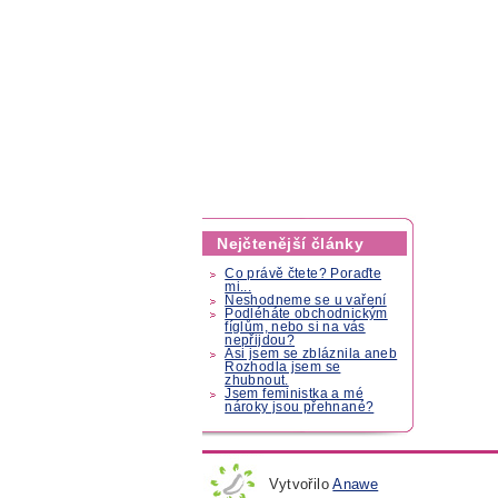
Nejčtenější články
Co právě čtete? Poraďte
mi...
Neshodneme se u vaření
Podléháte obchodnickým
fíglům, nebo si na vás
nepřijdou?
Asi jsem se zbláznila aneb
Rozhodla jsem se
zhubnout.
Jsem feministka a mé
nároky jsou přehnané?
Vytvořilo
Anawe