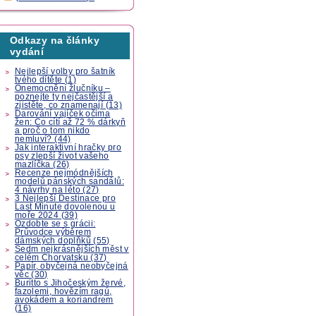
Odkazy na články
vydání
Nejlepší volby pro šatník
tvého dítěte (1)
Onemocnění žlučníku –
poznejte ty nejčastější a
zjistěte, co znamenají (13)
Darování vajíček očima
žen: Co cítí až 72 % dárkyň
a proč o tom nikdo
nemluví? (44)
Jak interaktivní hračky pro
psy zlepší život vašeho
mazlíčka (26)
Recenze nejmódnějších
modelů pánských sandálů:
4 návrhy na léto (27)
3 Nejlepší Destinace pro
Last Minute dovolenou u
moře 2024 (39)
Ozdobte se s grácii:
Průvodce výběrem
dámských doplňků (55)
Sedm nejkrásnějších měst v
celém Chorvatsku (37)
Papír, obyčejná neobyčejná
věc (30)
Buritto s Jihočeským žervé,
fazolemi, hovězím ragú,
avokádem a koriandrem
(16)