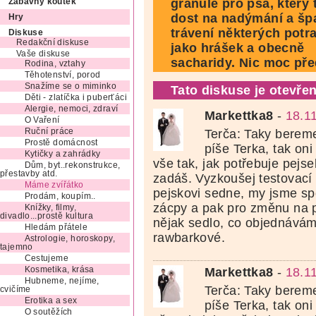
granule pro psa, který 
Zábavný koutek
dost na nadýmání a šp
Hry
trávení některých potr
Diskuse
Redakční diskuse
jako hrášek a obecně
Vaše diskuse
sacharidy. Nic moc pře
Rodina, vztahy
Těhotenství, porod
Snažíme se o miminko
Tato diskuse je otevřen
Děti - zlatíčka i puberťáci
Alergie, nemoci, zdraví
Markettka8
-
18.1
O Vaření
Terča: Taky bereme
Ruční práce
Prostě domácnost
píše Terka, tak oni
Kytičky a zahrádky
vše tak, jak potřebuje pejs
Dům, byt..rekonstrukce,
přestavby atd.
zadáš. Vyzkoušej testovací b
Máme zvířátko
pejskovi sedne, my jsme sp
Prodám, koupím..
zácpy a pak pro změnu na p
Knížky, filmy,
divadlo...prostě kultura
nějak sedlo, co objednává
Hledám přátele
rawbarkové.
Astrologie, horoskopy,
tajemno
Cestujeme
Kosmetika, krása
Markettka8
-
18.1
Hubneme, nejíme,
Terča: Taky bereme
cvičíme
Erotika a sex
píše Terka, tak oni
O soutěžích