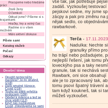
vše tak, jak potřebuje pejs
Pracujeme nebo hledáme
práci
zadáš. Vyzkoušej testovací b
Zralé ženy
pejskovi sedne, my jsme sp
O čemkoli
zácpy a pak pro změnu na p
Odkud jsme? Píšeme si s
krajankami.
nějak sedlo, co objednává
Hračky, hry a volný čas
rawbarkové.
Radíme si o všem
možném
Málo aktivní diskuse
Terča
-
17.11.2023
Píšete sami
Nadulka: Nechte si
Katalog služeb
granulky přímo pro
Počasí
ho trápí nebo požadujete, pr
Odkazy
nejlepší řešení, jak tomu p
loveckýho psa a taky nesmí
granule, tak si nechává ses
Dnešní téma
Rawbark, oni sice obsahují 
Opustit nemocného
ale je to zpracovaný tak, a
manžela? Je mi strašně.
(218)
tomu psovi špatný trávení 
Další smutné Vánoce.
Covid (219)
tam když koukneš, tak si ta
Touhu po dítěti vyřešila
podrazem (109)
můžeš vyzkoušet.
Odešel k milence a teď se
chce vrátit (112)
Když nás nezlikviduje
Covid, zlikvidujeme se sami