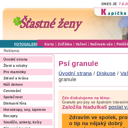
DNES JE
7.8.
FOTOGALERIE
Karty
Zvířátka
Vaření
Naštvalo vás
Potěši
Reklama:
Úvodní strana
Psí granule
Život a vztahy
Pro maminky
Úvodní strana
/
Diskuse
/
Va
granule
Zdraví a krása
Náš domov
Cestování
Společnost
Zde diskutujeme na téma:
Granule pro psy se špatným trávení
Diskusní fóra
Založila Nadulka5
poslat 
Horoskopy, sny, tajemno
Recepty
Zdravím ve spolek, pr
Soutěže, ankety, kvízy
o tip na nějaký dobrý