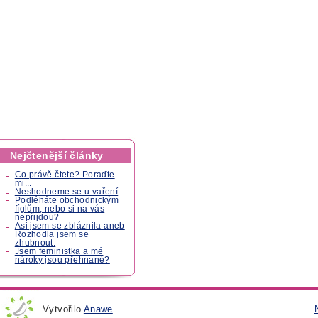
Nejčtenější články
Co právě čtete? Poraďte
mi...
Neshodneme se u vaření
Podléháte obchodnickým
fíglům, nebo si na vás
nepřijdou?
Asi jsem se zbláznila aneb
Rozhodla jsem se
zhubnout.
Jsem feministka a mé
nároky jsou přehnané?
Vytvořilo
Anawe