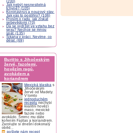
(200)
Jak nebýt nesnesitelná
tchyně? (105)
Koronavirus a nouzový stav.
Jak vás to postihlo? (106)
Prosím o radu, jak získat
sebevědomí (70)
Dá se vydržet ve vztahu bez
sexu? Nechce se mnou
spát. (135)
Šikana v práci. Nevíme, co
dělat. (69)
Buritto s Jihočeským
žervé, fazolemi,
hovězím ragú,
avokádem a
koriandrem
Mexická klasika
s
Jihočeským
žervé od Madety.
V tomto
jednoduchém
receptu
nechybí
kvalitní hovězí
maso, mexické
fazole nebo
avokádo. Šmrnc mu dáte
kořením Fajitas a koriandrem.
Zarolujte si dnešní dokonalý
oběd...
pošlete nám recept