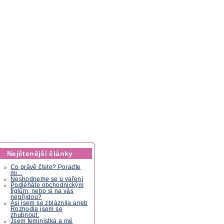
Nejčtenější články
Co právě čtete? Poraďte
mi...
Neshodneme se u vaření
Podléháte obchodnickým
fíglům, nebo si na vás
nepřijdou?
Asi jsem se zbláznila aneb
Rozhodla jsem se
zhubnout.
Jsem feministka a mé