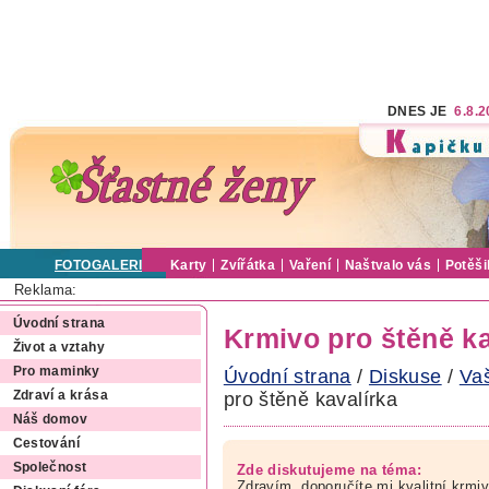
DNES JE
6.8.
FOTOGALERIE
Karty
Zvířátka
Vaření
Naštvalo vás
Potěši
Reklama:
Úvodní strana
Krmivo pro štěně ka
Život a vztahy
Pro maminky
Úvodní strana
/
Diskuse
/
Va
pro štěně kavalírka
Zdraví a krása
Náš domov
Cestování
Společnost
Zde diskutujeme na téma:
Zdravím, doporučíte mi kvalitní krmi