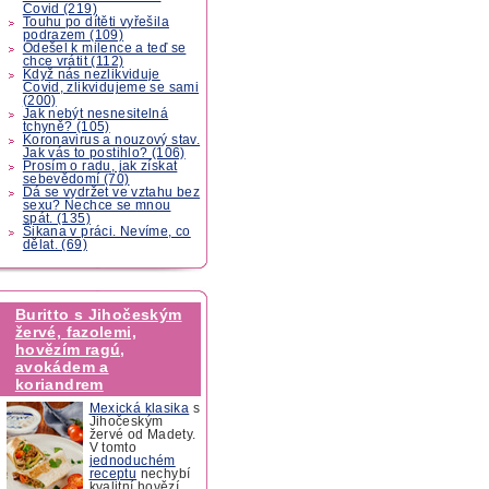
Covid (219)
Touhu po dítěti vyřešila
podrazem (109)
Odešel k milence a teď se
chce vrátit (112)
Když nás nezlikviduje
Covid, zlikvidujeme se sami
(200)
Jak nebýt nesnesitelná
tchyně? (105)
Koronavirus a nouzový stav.
Jak vás to postihlo? (106)
Prosím o radu, jak získat
sebevědomí (70)
Dá se vydržet ve vztahu bez
sexu? Nechce se mnou
spát. (135)
Šikana v práci. Nevíme, co
dělat. (69)
Buritto s Jihočeským
žervé, fazolemi,
hovězím ragú,
avokádem a
koriandrem
Mexická klasika
s
Jihočeským
žervé od Madety.
V tomto
jednoduchém
receptu
nechybí
kvalitní hovězí