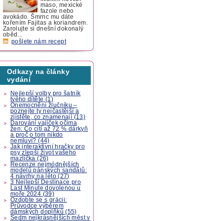
maso, mexické
fazole nebo
avokádo. Šmrnc mu dáte
kořením Fajitas a koriandrem.
Zarolujte si dnešní dokonalý
oběd...
pošlete nám recept
Odkazy na články
vydání
Nejlepší volby pro šatník
tvého dítěte (1)
Onemocnění žlučníku –
poznejte ty nejčastější a
zjistěte, co znamenají (13)
Darování vajíček očima
žen: Co cítí až 72 % dárkyň
a proč o tom nikdo
nemluví? (44)
Jak interaktivní hračky pro
psy zlepší život vašeho
mazlíčka (26)
Recenze nejmódnějších
modelů pánských sandálů:
4 návrhy na léto (27)
3 Nejlepší Destinace pro
Last Minute dovolenou u
moře 2024 (39)
Ozdobte se s grácii:
Průvodce výběrem
dámských doplňků (55)
Sedm nejkrásnějších měst v