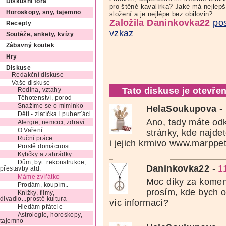
Diskusní fóra
pro štěně kavalírka? Jaké má nejlepš
Horoskopy, sny, tajemno
složení a je nejlépe bez obilovin?
Založila Daninkovka22
pos
Recepty
vzkaz
Soutěže, ankety, kvízy
Zábavný koutek
Hry
Diskuse
Redakční diskuse
Vaše diskuse
Tato diskuse je otevřen
Rodina, vztahy
Těhotenství, porod
Snažíme se o miminko
HelaSoukupova
-
Děti - zlatíčka i puberťáci
Ano, tady máte odk
Alergie, nemoci, zdraví
O Vaření
stránky, kde najde
Ruční práce
i jejich krmivo www.marppe
Prostě domácnost
Kytičky a zahrádky
Dům, byt..rekonstrukce,
Daninkovka22
-
1
přestavby atd.
Máme zvířátko
Moc díky za koment
Prodám, koupím..
prosím, kde bych o
Knížky, filmy,
divadlo...prostě kultura
víc informací?
Hledám přátele
Astrologie, horoskopy,
tajemno