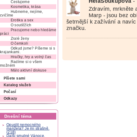
HelaSoukupova
-
Cestujeme
Kosmetika, krása
Zdravím, mrkněte 
Hubneme, nejíme,
Marp - jsou bez obi
cvičíme
Erotika a sex
šetrnější k zažívání a naví
O soutěžích
značku.
Pracujeme nebo hledáme
práci
Zralé ženy
O čemkoli
Odkud jsme? Píšeme si s
krajankami.
Hračky, hry a volný čas
Radíme si o všem
možném
Málo aktivní diskuse
Píšete sami
Katalog služeb
Počasí
Odkazy
Dnešní téma
Opustit nemocného
manžela? Je mi strašně.
(218)
Další smutné Vánoce.