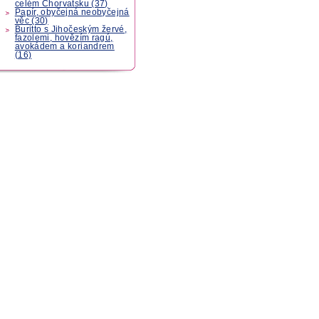
celém Chorvatsku (37)
Papír, obyčejná neobyčejná
věc (30)
Buritto s Jihočeským žervé,
fazolemi, hovězím ragú,
avokádem a koriandrem
(16)