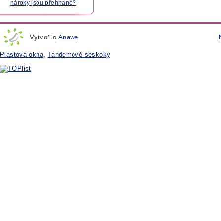
nároky jsou přehnané?
Vytvořilo
Anawe
Plastová okna
,
Tandemové seskoky