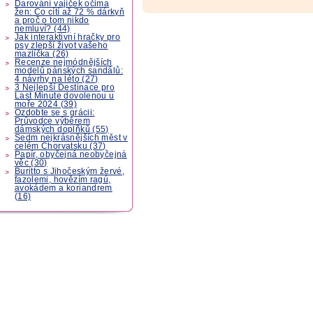
Darování vajíček očima
žen: Co cítí až 72 % dárkyň
a proč o tom nikdo
nemluví? (44)
Jak interaktivní hračky pro
psy zlepší život vašeho
mazlíčka (26)
Recenze nejmódnějších
modelů pánských sandálů:
4 návrhy na léto (27)
3 Nejlepší Destinace pro
Last Minute dovolenou u
moře 2024 (39)
Ozdobte se s grácii:
Průvodce výběrem
dámských doplňků (55)
Sedm nejkrásnějších měst v
celém Chorvatsku (37)
Papír, obyčejná neobyčejná
věc (30)
Buritto s Jihočeským žervé,
fazolemi, hovězím ragú,
avokádem a koriandrem
(16)