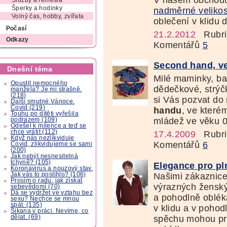
V našem obchodu
Služby a řemesla
Šperky a hodinky
nadměrné velikos
Volný čas, hobby, zvířata
oblečení v klidu
Počasí
21.2.2012
Rubri
Odkazy
Komentářů
5
Second hand, ve
Dnešní téma
Milé maminky, babi
Opustit nemocného
dědečkové, strýč
manžela? Je mi strašně.
(218)
si Vás pozvat do
Další smutné Vánoce.
Covid (219)
handu
, ve které
Touhu po dítěti vyřešila
mládež ve věku 0 
podrazem (109)
Odešel k milence a teď se
chce vrátit (112)
17.4.2009
Rubri
Když nás nezlikviduje
Komentářů
6
Covid, zlikvidujeme se sami
(200)
Jak nebýt nesnesitelná
tchyně? (105)
Elegance pro pl
Koronavirus a nouzový stav.
Našimi zákaznice
Jak vás to postihlo? (106)
Prosím o radu, jak získat
výrazných ženský
sebevědomí (70)
Dá se vydržet ve vztahu bez
a pohodlně oblék
sexu? Nechce se mnou
spát. (135)
v klidu a v pohod
Šikana v práci. Nevíme, co
spěchu mohou pro
dělat. (69)