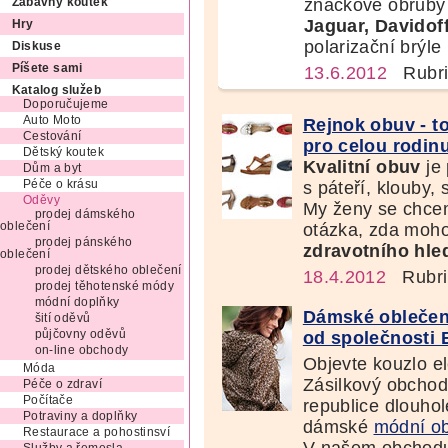
značkové obrub
Zábavný koutek
Jaguar, Davidoff
Hry
polarizační brýle
Diskuse
Píšete sami
13.6.2012
Rubri
Katalog služeb
Doporučujeme
Auto Moto
Rejnok obuv - to
Cestování
pro celou rodin
Dětský koutek
Kvalitní obuv
je 
Dům a byt
s páteří, klouby, 
Péče o krásu
Oděvy
My ženy se chceme
prodej dámského
otázka, zda moh
oblečení
prodej pánského
zdravotního hle
oblečení
prodej dětského oblečení
18.4.2012
Rubri
prodej těhotenské módy
módní doplňky
Dámské oblečení
šití oděvů
půjčovny oděvů
od společnosti 
on-line obchody
Objevte kouzlo 
Móda
Zásilkový obchod
Péče o zdraví
Počítače
republice dlouhol
Potraviny a doplňky
dámské
módní ob
Restaurace a pohostinsví