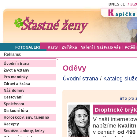
DNES JE
7.8.
FOTOGALERIE
Karty
Zvířátka
Vaření
Naštvalo vás
Potěši
Reklama:
Úvodní strana
Oděvy
Život a vztahy
Pro maminky
Úvodní strana
/
Katalog služ
Zdraví a krása
Náš domov
Cestování
info pro
Společnost
Dioptrické brýl
Diskusní fóra
Horoskopy, sny, tajemno
V naší interneto
Recepty
nabízíme
kvalitn
v cenách
od 490
Soutěže, ankety, kvízy