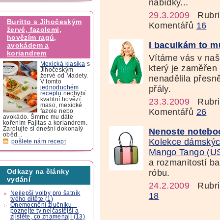
nabídky...
29.3.2009
Rubri
Buritto s Jihočeským
Komentářů
16
žervé, fazolemi,
hovězím ragú,
I baculkám to mů
avokádem a
koriandrem
Vítáme vás v na
Mexická klasika
s
který je zaměřen 
Jihočeským
žervé od Madety.
nenadělila přesně
V tomto
přály.
jednoduchém
receptu
nechybí
kvalitní hovězí
23.3.2009
Rubri
maso, mexické
Komentářů
26
fazole nebo
avokádo. Šmrnc mu dáte
kořením Fajitas a koriandrem.
Zarolujte si dnešní dokonalý
Nenoste noteboo
oběd...
Kolekce dámskýc
pošlete nám recept
Mango Tango (U
a rozmanitostí bar
Odkazy na články
róbu.
vydání
24.2.2009
Rubri
Nejlepší volby pro šatník
18
tvého dítěte (1)
Onemocnění žlučníku –
poznejte ty nejčastější a
zjistěte, co znamenají (13)