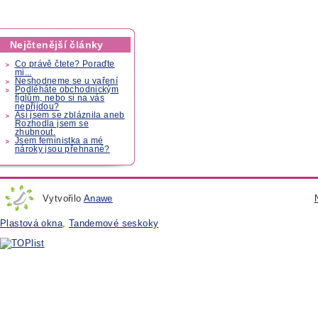
Nejčtenější články
Co právě čtete? Poraďte
mi...
Neshodneme se u vaření
Podléháte obchodnickým
fíglům, nebo si na vás
nepřijdou?
Asi jsem se zbláznila aneb
Rozhodla jsem se
zhubnout.
Jsem feministka a mé
nároky jsou přehnané?
Vytvořilo
Anawe
Plastová okna
,
Tandemové seskoky