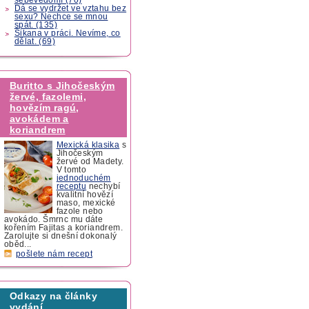
Dá se vydržet ve vztahu bez
sexu? Nechce se mnou
spát. (135)
Šikana v práci. Nevíme, co
dělat. (69)
Buritto s Jihočeským
žervé, fazolemi,
hovězím ragú,
avokádem a
koriandrem
Mexická klasika
s
Jihočeským
žervé od Madety.
V tomto
jednoduchém
receptu
nechybí
kvalitní hovězí
maso, mexické
fazole nebo
avokádo. Šmrnc mu dáte
kořením Fajitas a koriandrem.
Zarolujte si dnešní dokonalý
oběd...
pošlete nám recept
Odkazy na články
vydání