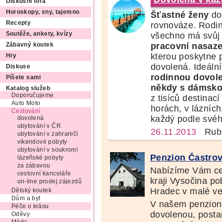
Diskusní fóra
Horoskopy, sny, tajemno
Šťastné ženy
dok
Recepty
rovnováze. Rodin
všechno má svůj č
Soutěže, ankety, kvízy
pracovní nasaze
Zábavný koutek
kterou poskytne 
Hry
dovolená. Ideální
Diskuse
rodinnou dovol
Píšete sami
někdy s dámsko
Katalog služeb
Doporučujeme
z tisíců destinac
Auto Moto
horách, v lázních
Cestování
každý podle svéh
dovolená
ubytování v ČR
26.11.2013
Rubr
ubytování v zahraničí
víkendové pobyty
ubytování v soukromí
Penzion Častro
lázeňské pobyty
za zábavou
Nabízíme Vám ce
cestovní kanceláře
kraji Vysočina po
on-line prodej zájezdů
Hradec v malé ve
Dětský koutek
Dům a byt
V našem penzionu
Péče o krásu
dovolenou, posta
Oděvy