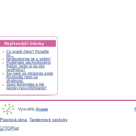
Nejčtenější články
Co právě čtete? Poraďte
mi...
Neshodneme se u vaření
Podléháte obchodnickým
fíglům, nebo si na vás
nepřijdou?
Asi jsem se zbláznila aneb
Rozhodla jsem se
zhubnout.
Jsem feministka a mé
nároky jsou přehnané?
Vytvořilo
Anawe
Plastová okna
,
Tandemové seskoky