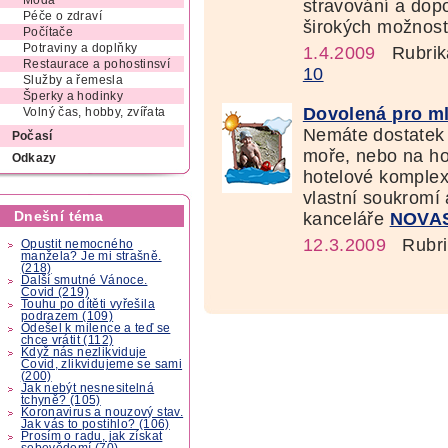
Móda
stravování a do
Péče o zdraví
širokých možností
Počítače
Potraviny a doplňky
1.4.2009
Rubrik
Restaurace a pohostinsví
10
Služby a řemesla
Šperky a hodinky
Dovolená pro ml
Volný čas, hobby, zvířata
Nemáte dostatek 
Počasí
moře, nebo na ho
Odkazy
hotelové komplex
vlastní soukromí 
Dnešní téma
kanceláře
NOVA
12.3.2009
Rubri
Opustit nemocného
manžela? Je mi strašně.
(218)
Další smutné Vánoce.
Covid (219)
Touhu po dítěti vyřešila
podrazem (109)
Odešel k milence a teď se
chce vrátit (112)
Když nás nezlikviduje
Covid, zlikvidujeme se sami
(200)
Jak nebýt nesnesitelná
tchyně? (105)
Koronavirus a nouzový stav.
Jak vás to postihlo? (106)
Prosím o radu, jak získat
sebevědomí (70)