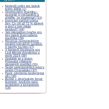
Nejlepší volby pro šatník
tvého dítěte (1)
Onemocnění žlučníku –
poznejte ty nejčastější a
zjistěte, co znamenají (13)
Darování vajíček očima
žen: Co cítí až 72 % dárkyň
a proč o tom nikdo
nemluví? (44)
Jak interaktivní hračky pro
psy zlepší život vašeho
mazlíčka (26)
Recenze nejmódnějších
modelů pánských sandálů:
4 návrhy na léto (27)
3 Nejlepší Destinace pro
Last Minute dovolenou u
moře 2024 (39)
Ozdobte se s grácii:
Průvodce výběrem
dámských doplňků (55)
Sedm nejkrásnějších měst v
celém Chorvatsku (37)
Papír, obyčejná neobyčejná
věc (30)
Buritto s Jihočeským žervé,
fazolemi, hovězím ragú,
avokádem a koriandrem
(16)