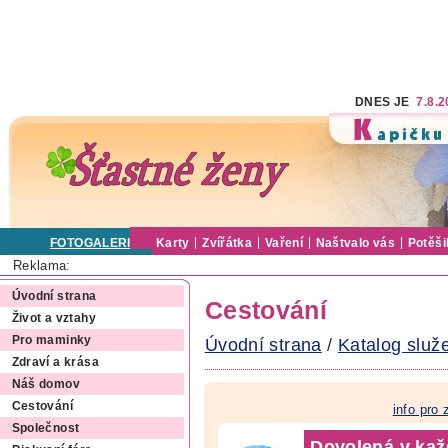
DNES JE
7.8.
FOTOGALERIE
Karty
Zvířátka
Vaření
Naštvalo vás
Potěši
Reklama:
Úvodní strana
Cestování
Život a vztahy
Pro maminky
Úvodní strana
/
Katalog služ
Zdraví a krása
Náš domov
Cestování
info pro
Společnost
Dovolená v ka