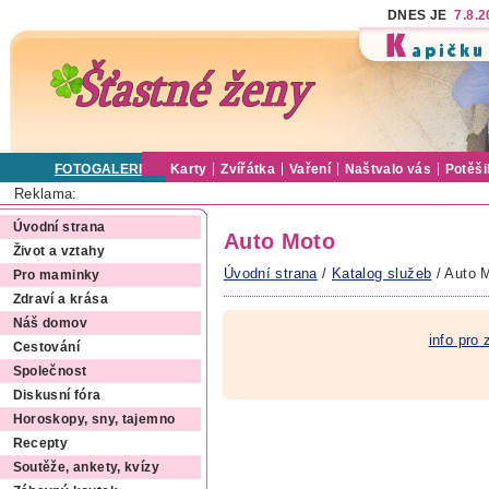
DNES JE
7.8.
FOTOGALERIE
Karty
Zvířátka
Vaření
Naštvalo vás
Potěši
Reklama:
Úvodní strana
Auto Moto
Život a vztahy
Úvodní strana
/
Katalog služeb
/ Auto 
Pro maminky
Zdraví a krása
Náš domov
info pro
Cestování
Společnost
Diskusní fóra
Horoskopy, sny, tajemno
Recepty
Soutěže, ankety, kvízy