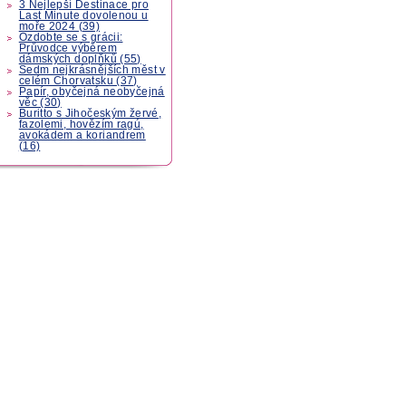
3 Nejlepší Destinace pro
Last Minute dovolenou u
moře 2024 (39)
Ozdobte se s grácii:
Průvodce výběrem
dámských doplňků (55)
Sedm nejkrásnějších měst v
celém Chorvatsku (37)
Papír, obyčejná neobyčejná
věc (30)
Buritto s Jihočeským žervé,
fazolemi, hovězím ragú,
avokádem a koriandrem
(16)