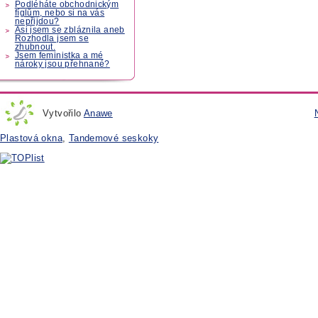
Podléháte obchodnickým
fíglům, nebo si na vás
nepřijdou?
Asi jsem se zbláznila aneb
Rozhodla jsem se
zhubnout.
Jsem feministka a mé
nároky jsou přehnané?
Vytvořilo
Anawe
Plastová okna
,
Tandemové seskoky