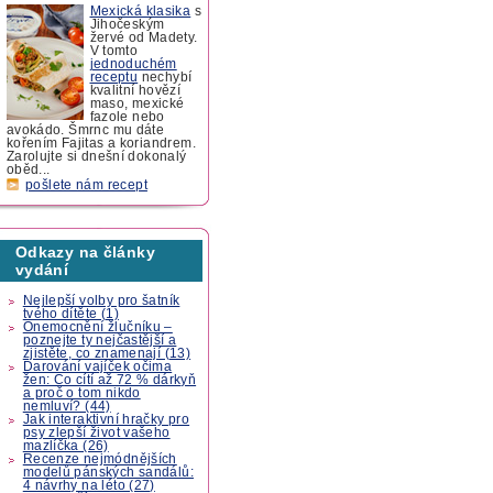
Mexická klasika
s
Jihočeským
žervé od Madety.
V tomto
jednoduchém
receptu
nechybí
kvalitní hovězí
maso, mexické
fazole nebo
avokádo. Šmrnc mu dáte
kořením Fajitas a koriandrem.
Zarolujte si dnešní dokonalý
oběd...
pošlete nám recept
Odkazy na články
vydání
Nejlepší volby pro šatník
tvého dítěte (1)
Onemocnění žlučníku –
poznejte ty nejčastější a
zjistěte, co znamenají (13)
Darování vajíček očima
žen: Co cítí až 72 % dárkyň
a proč o tom nikdo
nemluví? (44)
Jak interaktivní hračky pro
psy zlepší život vašeho
mazlíčka (26)
Recenze nejmódnějších
modelů pánských sandálů:
4 návrhy na léto (27)