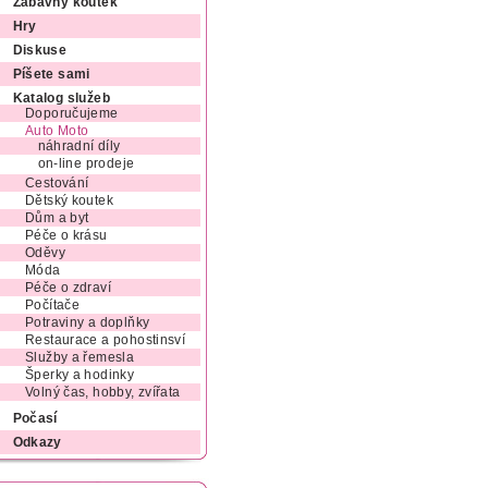
Zábavný koutek
Hry
Diskuse
Píšete sami
Katalog služeb
Doporučujeme
Auto Moto
náhradní díly
on-line prodeje
Cestování
Dětský koutek
Dům a byt
Péče o krásu
Oděvy
Móda
Péče o zdraví
Počítače
Potraviny a doplňky
Restaurace a pohostinsví
Služby a řemesla
Šperky a hodinky
Volný čas, hobby, zvířata
Počasí
Odkazy