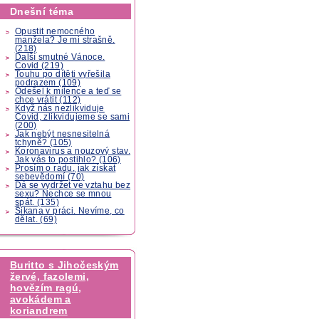
Dnešní téma
Opustit nemocného
manžela? Je mi strašně.
(218)
Další smutné Vánoce.
Covid (219)
Touhu po dítěti vyřešila
podrazem (109)
Odešel k milence a teď se
chce vrátit (112)
Když nás nezlikviduje
Covid, zlikvidujeme se sami
(200)
Jak nebýt nesnesitelná
tchyně? (105)
Koronavirus a nouzový stav.
Jak vás to postihlo? (106)
Prosím o radu, jak získat
sebevědomí (70)
Dá se vydržet ve vztahu bez
sexu? Nechce se mnou
spát. (135)
Šikana v práci. Nevíme, co
dělat. (69)
Buritto s Jihočeským
žervé, fazolemi,
hovězím ragú,
avokádem a
koriandrem