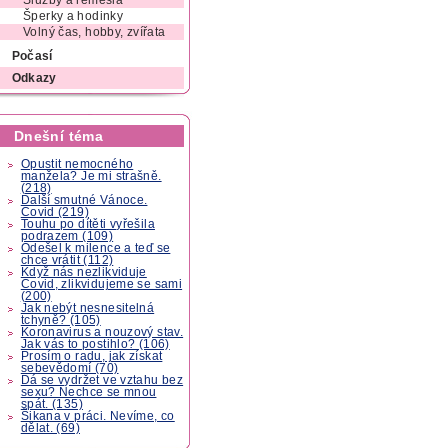
Služby a řemesla
Šperky a hodinky
Volný čas, hobby, zvířata
Počasí
Odkazy
Dnešní téma
Opustit nemocného
manžela? Je mi strašně.
(218)
Další smutné Vánoce.
Covid (219)
Touhu po dítěti vyřešila
podrazem (109)
Odešel k milence a teď se
chce vrátit (112)
Když nás nezlikviduje
Covid, zlikvidujeme se sami
(200)
Jak nebýt nesnesitelná
tchyně? (105)
Koronavirus a nouzový stav.
Jak vás to postihlo? (106)
Prosím o radu, jak získat
sebevědomí (70)
Dá se vydržet ve vztahu bez
sexu? Nechce se mnou
spát. (135)
Šikana v práci. Nevíme, co
dělat. (69)