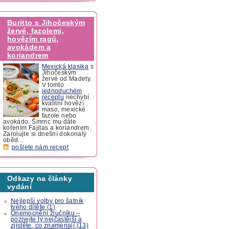
Buritto s Jihočeským
žervé, fazolemi,
hovězím ragú,
avokádem a
koriandrem
Mexická klasika
s
Jihočeským
žervé od Madety.
V tomto
jednoduchém
receptu
nechybí
kvalitní hovězí
maso, mexické
fazole nebo
avokádo. Šmrnc mu dáte
kořením Fajitas a koriandrem.
Zarolujte si dnešní dokonalý
oběd...
pošlete nám recept
Odkazy na články
vydání
Nejlepší volby pro šatník
tvého dítěte (1)
Onemocnění žlučníku –
poznejte ty nejčastější a
zjistěte, co znamenají (13)