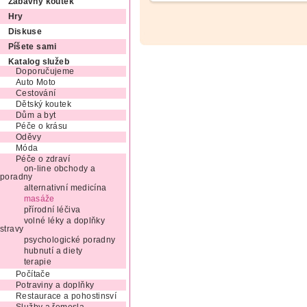
Zábavný koutek
Hry
Diskuse
Píšete sami
Katalog služeb
Doporučujeme
Auto Moto
Cestování
Dětský koutek
Dům a byt
Péče o krásu
Oděvy
Móda
Péče o zdraví
on-line obchody a
poradny
alternativní medicína
masáže
přírodní léčiva
volné léky a doplňky
stravy
psychologické poradny
hubnutí a diety
terapie
Počítače
Potraviny a doplňky
Restaurace a pohostinsví