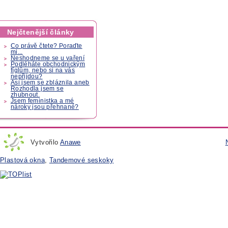
Nejčtenější články
Co právě čtete? Poraďte
mi...
Neshodneme se u vaření
Podléháte obchodnickým
fíglům, nebo si na vás
nepřijdou?
Asi jsem se zbláznila aneb
Rozhodla jsem se
zhubnout.
Jsem feministka a mé
nároky jsou přehnané?
Vytvořilo
Anawe
Plastová okna
,
Tandemové seskoky