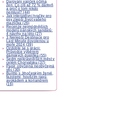
Darování vajíček očima
žen: Co cítí až 72 % dárkyň
a proč o tom nikdo
nemluví? (44)
Jak interaktivní hračky pro
psy zlepší život vašeho
mazlíčka (26)
Recenze nejmódnějších
modelů pánských sandálů:
4 návrhy na léto (27)
3 Nejlepší Destinace pro
Last Minute dovolenou u
moře 2024 (39)
Ozdobte se s grácii:
Průvodce výběrem
dámských doplňků (55)
Sedm nejkrásnějších měst v
celém Chorvatsku (37)
Papír, obyčejná neobyčejná
věc (30)
Buritto s Jihočeským žervé,
fazolemi, hovězím ragú,
avokádem a koriandrem
(16)