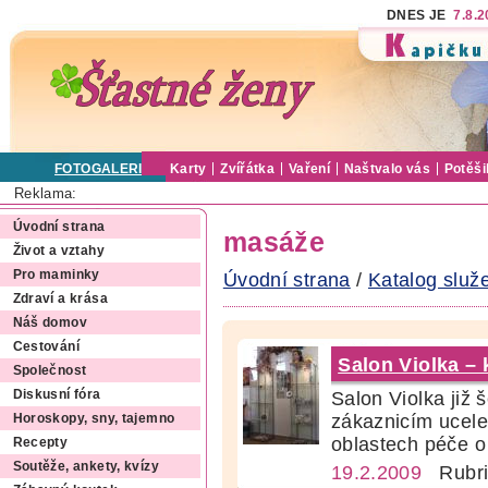
DNES JE
7.8.
FOTOGALERIE
Karty
Zvířátka
Vaření
Naštvalo vás
Potěši
Reklama:
Úvodní strana
masáže
Život a vztahy
Pro maminky
Úvodní strana
/
Katalog služ
Zdraví a krása
Náš domov
Cestování
Salon Violka –
Společnost
Salon Violka již
Diskusní fóra
zákaznicím ucele
Horoskopy, sny, tajemno
oblastech péče o 
Recepty
Soutěže, ankety, kvízy
19.2.2009
Rubri