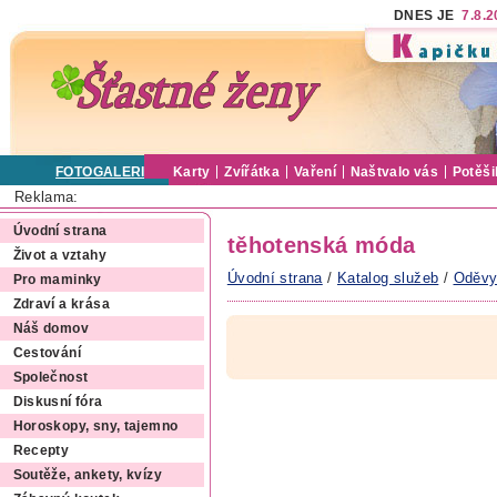
DNES JE
7.8.
FOTOGALERIE
Karty
Zvířátka
Vaření
Naštvalo vás
Potěši
Reklama:
Úvodní strana
těhotenská móda
Život a vztahy
Úvodní strana
/
Katalog služeb
/
Oděv
Pro maminky
Zdraví a krása
Náš domov
Cestování
Společnost
Diskusní fóra
Horoskopy, sny, tajemno
Recepty
Soutěže, ankety, kvízy