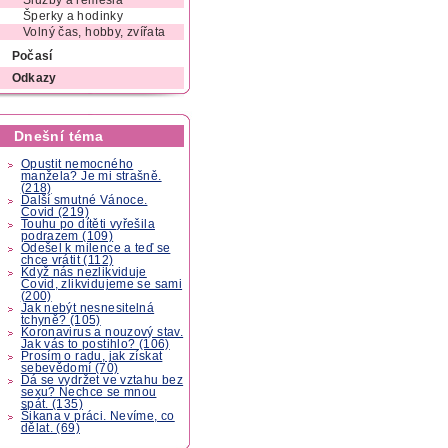
Služby a řemesla
Šperky a hodinky
Volný čas, hobby, zvířata
Počasí
Odkazy
Dnešní téma
Opustit nemocného
manžela? Je mi strašně.
(218)
Další smutné Vánoce.
Covid (219)
Touhu po dítěti vyřešila
podrazem (109)
Odešel k milence a teď se
chce vrátit (112)
Když nás nezlikviduje
Covid, zlikvidujeme se sami
(200)
Jak nebýt nesnesitelná
tchyně? (105)
Koronavirus a nouzový stav.
Jak vás to postihlo? (106)
Prosím o radu, jak získat
sebevědomí (70)
Dá se vydržet ve vztahu bez
sexu? Nechce se mnou
spát. (135)
Šikana v práci. Nevíme, co
dělat. (69)