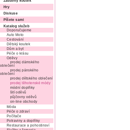
Zábavný koutek
Hry
Diskuse
Píšete sami
Katalog služeb
Doporučujeme
Auto Moto
Cestování
Dětský koutek
Dům a byt
Péče o krásu
Oděvy
prodej dámského
oblečení
prodej pánského
oblečení
prodej dětského oblečení
prodej těhotenské módy
módní doplňky
šití oděvů
půjčovny oděvů
on-line obchody
Móda
Péče o zdraví
Počítače
Potraviny a doplňky
Restaurace a pohostinsví