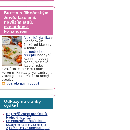
Buritto s Jihočeským
žervé, fazolemi,
hovězím ragú,
avokádem a
koriandrem
Mexická klasika
s
Jihočeským
žervé od Madety.
V tomto
jednoduchém
receptu
nechybí
kvalitní hovězí
maso, mexické
fazole nebo
avokádo. Šmrnc mu dáte
kořením Fajitas a koriandrem.
Zarolujte si dnešní dokonalý
oběd...
pošlete nám recept
Odkazy na články
vydání
Nejlepší volby pro šatník
tvého dítěte (1)
Onemocnění žlučníku –
poznejte ty nejčastější a
zjistěte, co znamenají (13)