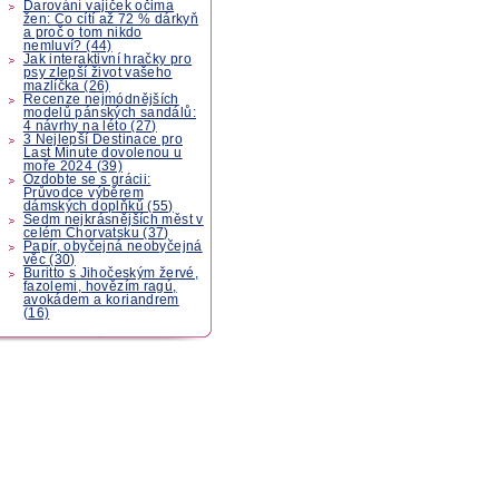
Darování vajíček očima
žen: Co cítí až 72 % dárkyň
a proč o tom nikdo
nemluví? (44)
Jak interaktivní hračky pro
psy zlepší život vašeho
mazlíčka (26)
Recenze nejmódnějších
modelů pánských sandálů:
4 návrhy na léto (27)
3 Nejlepší Destinace pro
Last Minute dovolenou u
moře 2024 (39)
Ozdobte se s grácii:
Průvodce výběrem
dámských doplňků (55)
Sedm nejkrásnějších měst v
celém Chorvatsku (37)
Papír, obyčejná neobyčejná
věc (30)
Buritto s Jihočeským žervé,
fazolemi, hovězím ragú,
avokádem a koriandrem
(16)