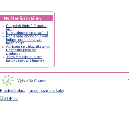
Nejčtenější články
Co právě čtete? Poraďte
mi...
Neshodneme se u vaření
Podléháte obchodnickým
fíglům, nebo si na vás
nepřijdou?
Asi jsem se zbláznila aneb
Rozhodla jsem se
zhubnout.
Jsem feministka a mé
nároky jsou přehnané?
Vytvořilo
Anawe
Plastová okna
,
Tandemové seskoky