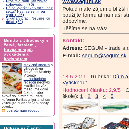
www.segum.sk
Prosím o radu, jak získat
sebevědomí (70)
Pokud máte zájem o bližší i
Dá se vydržet ve vztahu bez
sexu? Nechce se mnou
použijte formulář na naší s
spát. (135)
Šikana v práci. Nevíme, co
odpovíme.
dělat. (69)
Těšíme se na Vás!
Kontakt:
Buritto s Jihočeským
žervé, fazolemi,
Adresa:
SEGUM - trade s.r.
hovězím ragú,
avokádem a
E-mail:
segum@segum.sk
koriandrem
Mexická klasika
s
Jihočeským
žervé od Madety.
V tomto
18.5.2011
Rubrika:
Dům a 
jednoduchém
Vytisknout
receptu
nechybí
kvalitní hovězí
Hodnocení článku: 2,9/5
Oz
maso, mexické
fazole nebo
škole):
1
2
3
4
5
avokádo. Šmrnc mu dáte
kořením Fajitas a koriandrem.
Zarolujte si dnešní dokonalý
oběd...
pošlete nám recept
Odkazy na články