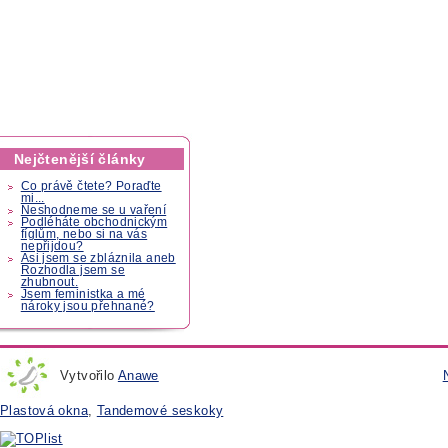
Nejčtenější články
Co právě čtete? Poraďte
mi...
Neshodneme se u vaření
Podléháte obchodnickým
fíglům, nebo si na vás
nepřijdou?
Asi jsem se zbláznila aneb
Rozhodla jsem se
zhubnout.
Jsem feministka a mé
nároky jsou přehnané?
Vytvořilo
Anawe
Plastová okna
,
Tandemové seskoky