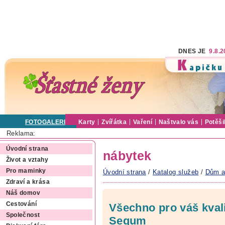
DNES JE
9.8.
FOTOGALERIE
Karty
Zvířátka
Vaření
Naštvalo vás
Potěši
Reklama:
Úvodní strana
nábytek
Život a vztahy
Pro maminky
Úvodní strana
/
Katalog služeb
/
Dům a
Zdraví a krása
Náš domov
Cestování
Všechno pro váš kvali
Společnost
Segum