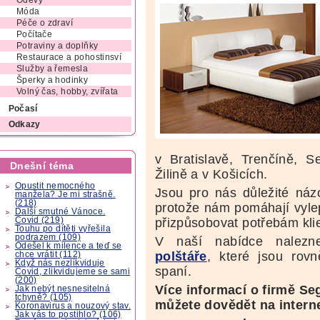
Oděvy
Móda
Péče o zdraví
Počítače
Potraviny a doplňky
Restaurace a pohostinsví
Služby a řemesla
Šperky a hodinky
Volný čas, hobby, zvířata
Počasí
Odkazy
v Bratislavě, Trenčíně, S
Dnešní téma
Žilině a v Košicích.
Opustit nemocného
Jsou pro nás důležité náz
manžela? Je mi strašně.
(218)
protože nám pomáhají vylep
Další smutné Vánoce.
Covid (219)
přizpůsobovat potřebám kli
Touhu po dítěti vyřešila
podrazem (109)
V naší nabídce nalez
Odešel k milence a teď se
polštáře
, které jsou rov
chce vrátit (112)
Když nás nezlikviduje
spaní.
Covid, zlikvidujeme se sami
(200)
Více informací o firmě Se
Jak nebýt nesnesitelná
tchyně? (105)
můžete dovědět na intern
Koronavirus a nouzový stav.
Jak vás to postihlo? (106)