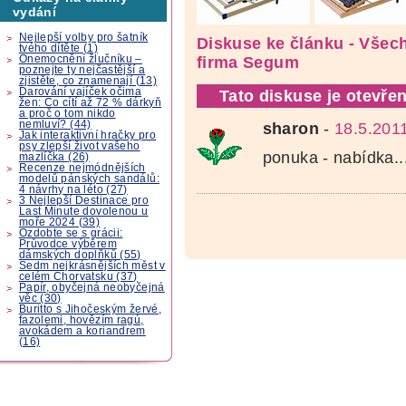
vydání
Nejlepší volby pro šatník
Diskuse ke článku - Všech
tvého dítěte (1)
Onemocnění žlučníku –
firma Segum
poznejte ty nejčastější a
zjistěte, co znamenají (13)
Darování vajíček očima
Tato diskuse je otevřen
žen: Co cítí až 72 % dárkyň
a proč o tom nikdo
nemluví? (44)
sharon
-
18.5.201
Jak interaktivní hračky pro
psy zlepší život vašeho
ponuka - nabídka...
mazlíčka (26)
Recenze nejmódnějších
modelů pánských sandálů:
4 návrhy na léto (27)
3 Nejlepší Destinace pro
Last Minute dovolenou u
moře 2024 (39)
Ozdobte se s grácii:
Průvodce výběrem
dámských doplňků (55)
Sedm nejkrásnějších měst v
celém Chorvatsku (37)
Papír, obyčejná neobyčejná
věc (30)
Buritto s Jihočeským žervé,
fazolemi, hovězím ragú,
avokádem a koriandrem
(16)