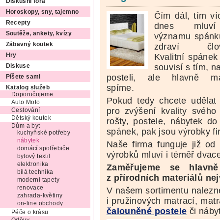
Diskusní fóra
Horoskopy, sny, tajemno
Čím dál, tím ví
Recepty
dnes mluv
Soutěže, ankety, kvízy
významu spánk
Zábavný koutek
zdraví člov
Kvalitní spánek
Hry
souvisí s tím, n
Diskuse
posteli, ale hlavně ma
Píšete sami
spíme.
Katalog služeb
Doporučujeme
Pokud tedy chcete udělat
Auto Moto
pro zvýšení kvality svého
Cestování
Dětský koutek
rošty, postele, nábytek d
Dům a byt
spánek, pak jsou výrobky f
kuchyňské potřeby
nábytek
Naše firma funguje již od 
domácí spotřebiče
výrobků mluví i téměř dvace
bytový textil
elektronika
Zaměřujeme se hlavn
bílá technika
z přírodních materiálů nej
moderní tapety
renovace
V našem sortimentu nalezn
zahrada-květiny
i pružinových matrací, matr
on-line obchody
čalouněné postele
či nábyt
Péče o krásu