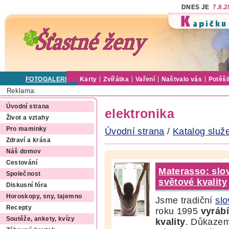
DNES JE
7.8.
FOTOGALERIE
Karty
Zvířátka
Vaření
Naštvalo vás
Potěši
Reklama:
Úvodní strana
elektronika
Život a vztahy
Pro maminky
Úvodní strana
/
Katalog služ
Zdraví a krása
Náš domov
Cestování
Materasso: slo
Společnost
světové kvality
Diskusní fóra
Horoskopy, sny, tajemno
Jsme tradiční
sl
Recepty
roku 1995
vyráb
Soutěže, ankety, kvízy
kvality
. Důkazem