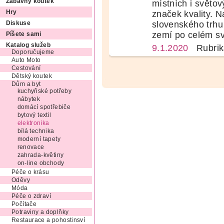
Zábavný koutek
místních i světo
značek kvality. N
Hry
slovenského trhu
Diskuse
zemí po celém sv
Píšete sami
Katalog služeb
9.1.2020
Rubrik
Doporučujeme
Auto Moto
Cestování
Dětský koutek
Dům a byt
kuchyňské potřeby
nábytek
domácí spotřebiče
bytový textil
elektronika
bílá technika
moderní tapety
renovace
zahrada-květiny
on-line obchody
Péče o krásu
Oděvy
Móda
Péče o zdraví
Počítače
Potraviny a doplňky
Restaurace a pohostinsví