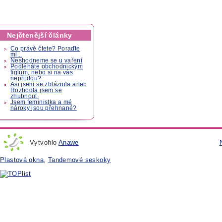
Nejčtenější články
Co právě čtete? Poraďte
mi...
Neshodneme se u vaření
Podléháte obchodnickým
fíglům, nebo si na vás
nepřijdou?
Asi jsem se zbláznila aneb
Rozhodla jsem se
zhubnout.
Jsem feministka a mé
nároky jsou přehnané?
Vytvořilo
Anawe
Plastová okna
,
Tandemové seskoky