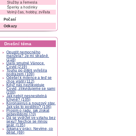
Služby a řemesla
Šperky a hodinky
Volný čas, hobby, zvířata
Počasí
Odkazy
Dnešní téma
Opustit nemocného
manžela? Je mi strašně.
(218)
Další smutné Vánoce.
Covid (219)
Touhu po dítěti vyřešila
podrazem (109)
Odešel k milence a teď se
chce vrátit (112)
Když nás nezlikviduje
Covid, zlikvidujeme se sami
(200)
Jak nebýt nesnesitelná
tchyně? (105)
Koronavirus a nouzový stav.
Jak vás to postihlo? (106)
Prosím o radu, jak získat
sebevědomí (70)
Dá se vydržet ve vztahu bez
sexu? Nechce se mnou
spát. (135)
Šikana v práci. Nevíme, co
dělat. (69)