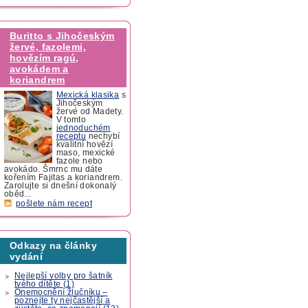
Buritto s Jihočeským
žervé, fazolemi,
hovězím ragú,
avokádem a
koriandrem
Mexická klasika
s
Jihočeským
žervé od Madety.
V tomto
jednoduchém
receptu
nechybí
kvalitní hovězí
maso, mexické
fazole nebo
avokádo. Šmrnc mu dáte
kořením Fajitas a koriandrem.
Zarolujte si dnešní dokonalý
oběd...
pošlete nám recept
Odkazy na články
vydání
Nejlepší volby pro šatník
tvého dítěte (1)
Onemocnění žlučníku –
poznejte ty nejčastější a