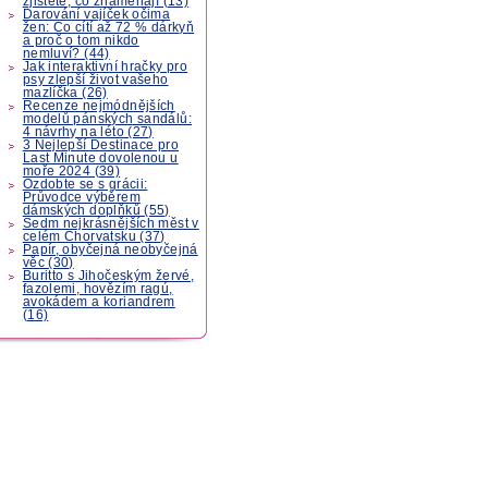
zjistěte, co znamenají (13)
Darování vajíček očima
žen: Co cítí až 72 % dárkyň
a proč o tom nikdo
nemluví? (44)
Jak interaktivní hračky pro
psy zlepší život vašeho
mazlíčka (26)
Recenze nejmódnějších
modelů pánských sandálů:
4 návrhy na léto (27)
3 Nejlepší Destinace pro
Last Minute dovolenou u
moře 2024 (39)
Ozdobte se s grácii:
Průvodce výběrem
dámských doplňků (55)
Sedm nejkrásnějších měst v
celém Chorvatsku (37)
Papír, obyčejná neobyčejná
věc (30)
Buritto s Jihočeským žervé,
fazolemi, hovězím ragú,
avokádem a koriandrem
(16)