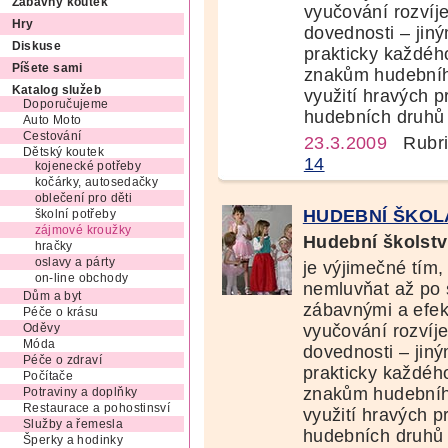
Zábavný koutek
vyučování rozvíj
Hry
dovednosti – jiný
Diskuse
prakticky každéh
Píšete sami
znakům hudebníh
Katalog služeb
využití hravých 
Doporučujeme
hudebních druhů 
Auto Moto
Cestování
23.3.2009
Rubri
Dětský koutek
14
kojenecké potřeby
kočárky, autosedačky
oblečení pro děti
HUDEBNÍ ŠKOL
školní potřeby
zájmové kroužky
Hudební školst
hračky
oslavy a párty
je výjimečné tím
on-line obchody
nemluvňat až po 
Dům a byt
zábavnými a efek
Péče o krásu
vyučování rozvíj
Oděvy
Móda
dovednosti – jiným
Péče o zdraví
prakticky každéh
Počítače
znakům hudebníh
Potraviny a doplňky
Restaurace a pohostinsví
využití hravých p
Služby a řemesla
hudebních druhů 
Šperky a hodinky