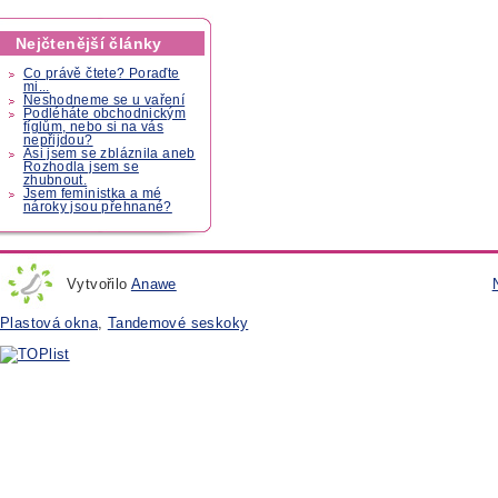
Nejčtenější články
Co právě čtete? Poraďte
mi...
Neshodneme se u vaření
Podléháte obchodnickým
fíglům, nebo si na vás
nepřijdou?
Asi jsem se zbláznila aneb
Rozhodla jsem se
zhubnout.
Jsem feministka a mé
nároky jsou přehnané?
Vytvořilo
Anawe
Plastová okna
,
Tandemové seskoky