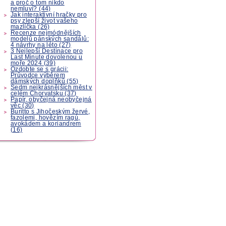
a proč o tom nikdo
nemluví? (44)
Jak interaktivní hračky pro
psy zlepší život vašeho
mazlíčka (26)
Recenze nejmódnějších
modelů pánských sandálů:
4 návrhy na léto (27)
3 Nejlepší Destinace pro
Last Minute dovolenou u
moře 2024 (39)
Ozdobte se s grácii:
Průvodce výběrem
dámských doplňků (55)
Sedm nejkrásnějších měst v
celém Chorvatsku (37)
Papír, obyčejná neobyčejná
věc (30)
Buritto s Jihočeským žervé,
fazolemi, hovězím ragú,
avokádem a koriandrem
(16)