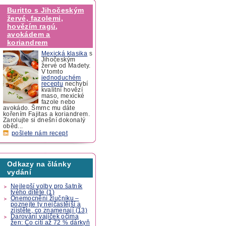
Buritto s Jihočeským
žervé, fazolemi,
hovězím ragú,
avokádem a
koriandrem
Mexická klasika
s
Jihočeským
žervé od Madety.
V tomto
jednoduchém
receptu
nechybí
kvalitní hovězí
maso, mexické
fazole nebo
avokádo. Šmrnc mu dáte
kořením Fajitas a koriandrem.
Zarolujte si dnešní dokonalý
oběd...
pošlete nám recept
Odkazy na články
vydání
Nejlepší volby pro šatník
tvého dítěte (1)
Onemocnění žlučníku –
poznejte ty nejčastější a
zjistěte, co znamenají (13)
Darování vajíček očima
žen: Co cítí až 72 % dárkyň