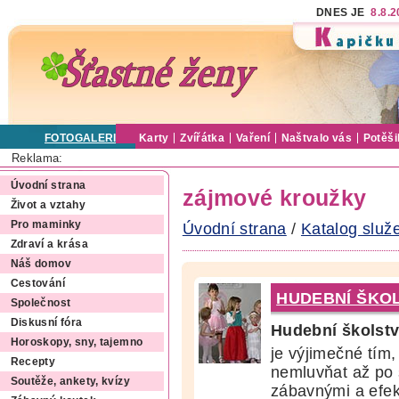
DNES JE
8.8.
FOTOGALERIE
Karty
Zvířátka
Vaření
Naštvalo vás
Potěši
Reklama:
Úvodní strana
zájmové kroužky
Život a vztahy
Pro maminky
Úvodní strana
/
Katalog služ
Zdraví a krása
Náš domov
Cestování
HUDEBNÍ ŠKO
Společnost
Diskusní fóra
Hudební školst
Horoskopy, sny, tajemno
je výjimečné tím
Recepty
nemluvňat až po 
Soutěže, ankety, kvízy
zábavnými a efe