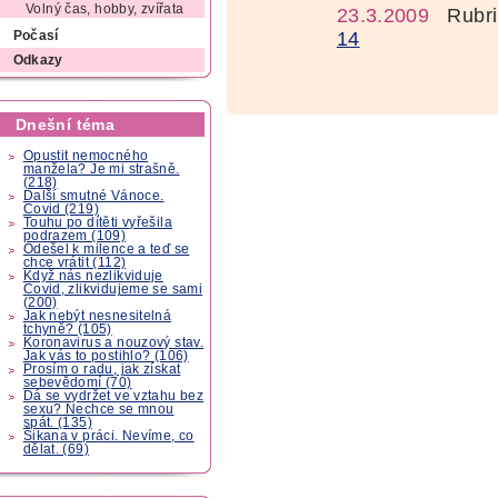
Volný čas, hobby, zvířata
23.3.2009
Rubri
14
Počasí
Odkazy
Dnešní téma
Opustit nemocného
manžela? Je mi strašně.
(218)
Další smutné Vánoce.
Covid (219)
Touhu po dítěti vyřešila
podrazem (109)
Odešel k milence a teď se
chce vrátit (112)
Když nás nezlikviduje
Covid, zlikvidujeme se sami
(200)
Jak nebýt nesnesitelná
tchyně? (105)
Koronavirus a nouzový stav.
Jak vás to postihlo? (106)
Prosím o radu, jak získat
sebevědomí (70)
Dá se vydržet ve vztahu bez
sexu? Nechce se mnou
spát. (135)
Šikana v práci. Nevíme, co
dělat. (69)