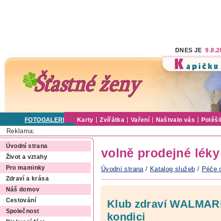
DNES JE
9.8.
FOTOGALERIE
Karty
Zvířátka
Vaření
Naštvalo vás
Potěši
Reklama:
Úvodní strana
volně prodejné léky
Život a vztahy
Pro maminky
Úvodní strana
/
Katalog služeb
/
Péče 
Zdraví a krása
Náš domov
Cestování
Klub zdraví WALMARK 
Společnost
kondici