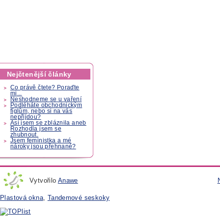
Nejčtenější články
Co právě čtete? Poraďte
mi...
Neshodneme se u vaření
Podléháte obchodnickým
fíglům, nebo si na vás
nepřijdou?
Asi jsem se zbláznila aneb
Rozhodla jsem se
zhubnout.
Jsem feministka a mé
nároky jsou přehnané?
Vytvořilo
Anawe
Plastová okna
,
Tandemové seskoky