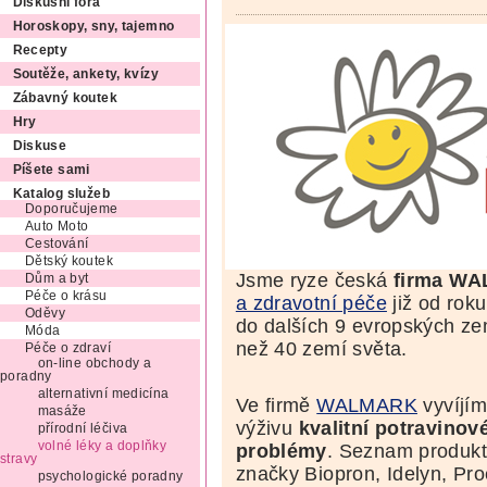
Diskusní fóra
Horoskopy, sny, tajemno
Recepty
Soutěže, ankety, kvízy
Zábavný koutek
Hry
Diskuse
Píšete sami
Katalog služeb
Doporučujeme
Auto Moto
Cestování
Dětský koutek
Jsme ryze česká
firma W
Dům a byt
Péče o krásu
a zdravotní péče
již od roku
Oděvy
do dalších 9 evropských ze
Móda
než 40 zemí světa.
Péče o zdraví
on-line obchody a
poradny
alternativní medicína
Ve firmě
WALMARK
vyvíjím
masáže
výživu
kvalitní potravinov
přírodní léčiva
volné léky a doplňky
problémy
. Seznam produk
stravy
značky Biopron, Idelyn, Pro
psychologické poradny