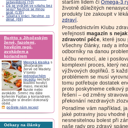
starším lidem či
Omega-3 ry
sebevědomí (70)
Dá se vydržet ve vztahu bez
životně důležitých nenasyc
sexu? Nechce se mnou
spát. (135)
produkty lze zakoupit v lé
Šikana v práci. Nevíme, co
zdraví
.
dělat. (69)
Prostřednictvím Klubu zdr
veřejnosti
magazín s nejak
Buritto s Jihočeským
zdravotní péče
, které jso
žervé, fazolemi,
Všechny články, rady a info
hovězím ragú,
odborníky na danou problem
avokádem a
koriandrem
Léčbu nemocí, ale i posilo
Mexická klasika
s
komplexní proces, který nez
Jihočeským
žervé od Madety.
výživových doplňků. S každ
V tomto
problémem se musí vyrovna
jednoduchém
receptu
nechybí
tomu potřebuje dostatek en
kvalitní hovězí
maso, mexické
proto poskytneme celkový p
fazole nebo
avokádo. Šmrnc mu dáte
řešení – od změny stravov
kořením Fajitas a koriandrem.
překonání nezdravých zlozv
Zarolujte si dnešní dokonalý
oběd...
Poradíme vám například, jak
pošlete nám recept
jaké potraviny jsou vhodné 
nesnesitelnou bolest při z
Odkazy na články
naše rady pro zdravý spáne