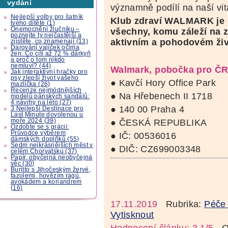
vydání
významně podílí na naší vita
Nejlepší volby pro šatník
Klub zdraví WALMARK je i
tvého dítěte (1)
Onemocnění žlučníku –
všechny, komu záleží na zd
poznejte ty nejčastější a
aktivním a pohodovém živ
zjistěte, co znamenají (13)
Darování vajíček očima
žen: Co cítí až 72 % dárkyň
a proč o tom nikdo
nemluví? (44)
Walmark, pobočka pro ČR
Jak interaktivní hračky pro
psy zlepší život vašeho
● Kavčí Hory Office Park
mazlíčka (26)
Recenze nejmódnějších
● Na Hřebenech II 1718
modelů pánských sandálů:
4 návrhy na léto (27)
● 140 00 Praha 4
3 Nejlepší Destinace pro
Last Minute dovolenou u
● ČESKÁ REPUBLIKA
moře 2024 (39)
Ozdobte se s grácii:
Průvodce výběrem
● IČ: 00536016
dámských doplňků (55)
Sedm nejkrásnějších měst v
● DIČ: CZ699003348
celém Chorvatsku (37)
Papír, obyčejná neobyčejná
věc (30)
Buritto s Jihočeským žervé,
fazolemi, hovězím ragú,
avokádem a koriandrem
(16)
17.11.2019
Rubrika:
Péče 
Vytisknout