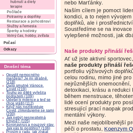
nebo Marťánky.
hubnutí a diety
terapie
Naším cílem je pomoct lide
Počítače
kondici, a to nejen vývojem 
Potraviny a doplňky
Restaurace a pohostinsví
doplňků, ale i prostřednictv
Služby a řemesla
Soustředíme se na inovace
Šperky a hodinky
vylepšené možnosti, jak dbá
Volný čas, hobby, zvířata
Počasí
Odkazy
Naše produkty přináší řeš
Ať už jste aktivní sportovec,
naše produkty přináší ře
Dnešní téma
portfoliu výživových doplňk
Opustit nemocného
celou rodinu, mimo jiné pro 
manžela? Je mi strašně.
(218)
nejrůznějších onemocnění, 
Další smutné Vánoce.
detoxikaci, krásu a redukc
Covid (219)
Touhu po dítěti vyřešila
během menstruace, těhotens
podrazem (109)
Odešel k milence a teď se
lidé ocení produkty pro posí
chce vrátit (112)
Když nás nezlikviduje
stresující prací naopak pro
Covid, zlikvidujeme se sami
mentální výkony.
(200)
Jak nebýt nesnesitelná
tchyně? (105)
Mezi naše nejoblíbenější pr
Koronavirus a nouzový stav.
péči o prostatu,
Koenzym 
Jak vás to postihlo? (106)
Prosím o radu, jak získat