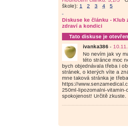
Hodnocení článku: 3,1/5
Oz
škole):
1
2
3
4
5
Diskuse ke článku - Klub
zdraví a kondici
Tato diskuse je otevřen
ivanka386
-
10.11
No nevím jak vy ma
této stránce moc ne
bych objednávala třeba i ob
stránek, o kterých víte a zn
mne taková stránka je třeb
https://www.senzamedical.c
250ml-lipozomalni-vitamin-c
spokojenost! Určitě zkuste.