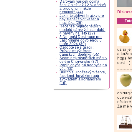
Darování vajíček očima
žen: Co cítí až 72 % dárkyň
a proč o tom nikdo
Diskuse
nemluví? (44)
Jak interaktivní hračky pro
psy zlepší život vašeho
Tat
mazlíčka (26)
Recenze nejmódnějších
modelů pánských sandálů:
4 návrhy na léto (27)
3 Nejlepší Destinace pro
Last Minute dovolenou u
moře 2024 (39)
Ozdobte se s grácii:
už si j
Průvodce výběrem
a každo
dámských doplňků (55)
https:/
Sedm nejkrásnějších měst v
celém Chorvatsku (37)
dost :-) 
Papír, obyčejná neobyčejná
věc (30)
Buritto s Jihočeským žervé,
fazolemi, hovězím ragú,
avokádem a koriandrem
(16)
chirurgi
oceli-s
některé
Za mě ve