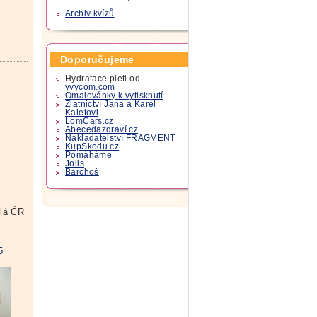
Archiv kvízů
Doporučujeme
Hydratace pleti od
yvycom.com
Omalovánky k vytisknutí
Zlatnictví Jana a Karel
Kaletovi
LomCars.cz
Abecedazdraví.cz
Nakladatelství FRAGMENT
KupSkodu.cz
Pomáháme
Jolis
Barchoš
lá ČR
5