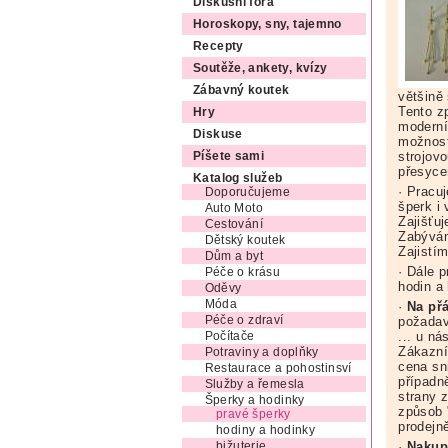
Diskusní fóra
Horoskopy, sny, tajemno
Recepty
Soutěže, ankety, kvízy
Zábavný koutek
většině
Tento z
Hry
moderní
Diskuse
možnost
strojov
Píšete sami
přesyce
Katalog služeb
· Pracu
Doporučujeme
šperk i
Auto Moto
Zajišťu
Cestování
Zabývám
Dětský koutek
Zajistí
Dům a byt
· Dále 
Péče o krásu
hodin a
Oděvy
Móda
·
Na př
požadav
Péče o zdraví
... u n
Počítače
Zákazní
Potraviny a doplňky
cena sn
Restaurace a pohostinsví
případn
Služby a řemesla
strany 
Šperky a hodinky
způsob 
pravé šperky
prodejn
hodiny a hodinky
·
Nakup
bižuterie