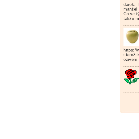
dárek. 
manžel 
Co se tý
takže m
https://
starožit
oživení