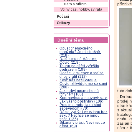
přízniv
zlato a stříbro
Volný čas, hobby, zvířata
Počasí
Odkazy
Dnešní téma
Opustit nemocného
manžela? Je mi strašně.
(218)
Další smutné Vánoce.
Covid (219)
Touhu po dítěti vyřešila
podrazem (109)
Odešel k milence a teď se
chce vrátit (112)
Když nás nezlikviduje
Covid, zlikvidujeme se sami
(200)
tuto dob
Jak nebýt nesnesitelná
tchyně? (105)
·
Do b
Koronavirus a nouzový stav.
prodej 
Jak vás to postihlo? (106)
Prosím o radu, jak získat
stránk
sebevědomí (70)
s aktuá
Dá se vydržet ve vztahu bez
katalog
sexu? Nechce se mnou
druhu k
spát. (135)
Šikana v práci. Nevíme, co
zaslán 
dělat. (69)
nám z č