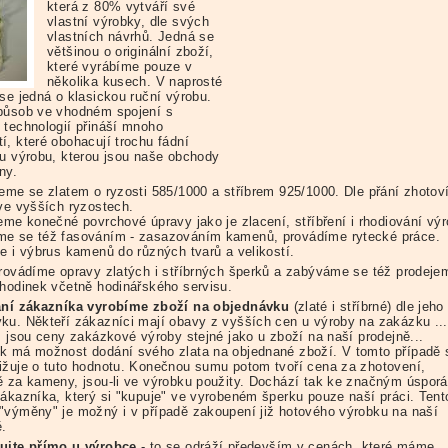
která z 80% vytváří své
vlastní výrobky, dle svých
vlastních návrhů. Jedná se
většinou o originální zboží,
které vyrábíme pouze v
několika kusech. V naprosté
 se jedná o klasickou ruční výrobu.
působ ve vhodném spojení s
 technologií přináší mnoho
í, které obohacují trochu fádní
ou výrobu, kterou jsou naše obchody
ny.
jeme se zlatem o ryzosti 585/1000 a stříbrem 925/1000. Dle přání zhoto
 ve vyšších ryzostech.
jeme konečné povrchové úpravy jako je zlacení, stříbření i rhodiování vý
e se též fasováním - zasazováním kamenů, provádíme rytecké práce.
me i výbrus kamenů do různých tvarů a velikostí.
provádíme opravy zlatých i stříbrných šperků a zabýváme se též prodeje
 hodinek včetně hodinářského servisu.
ání zákazníka vyrobíme zboží na objednávku
(zlaté i stříbrné) dle jeho
ku. Někteří zákazníci mají obavy z vyšších cen u výroby na zakázku ...
ás jsou ceny zakázkové výroby stejné jako u zboží na naší prodejně...
k má možnost dodání svého zlata na objednané zboží. V tomto případě 
ižuje o tuto hodnotu. Konečnou sumu potom tvoří cena za zhotovení,
ě za kameny, jsou-li ve výrobku použity. Dochází tak ke značným úspor
zákazníka, který si "kupuje" ve vyrobeném šperku pouze naší práci. Tent
"výměny" je možný i v případě zakoupení již hotového výrobku na naší
ě.
ujte přímo u výrobce
- to se odráží především v cenách, které máme