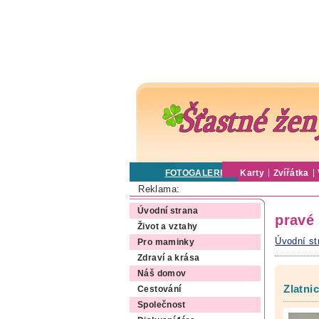
FOTOGALERIE
Karty
Zvířátka
Reklama:
Úvodní strana
pravé
Život a vztahy
Úvodní st
Pro maminky
Zdraví a krása
Náš domov
Zlatni
Cestování
Společnost