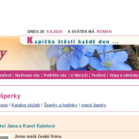
DNES JE
9.8.2026
A SVÁTEK MÁ
ROMAN
Vaření
Naštvalo vás
Potěšilo vás
U Maryši
Tvoření
Vtipy a obrázky
 šperky
rana
/
Katalog služeb
/
Šperky a hodinky
/
pravé šperky
ctví Jana a Karel Kaletovi
Jsme malá česká firma