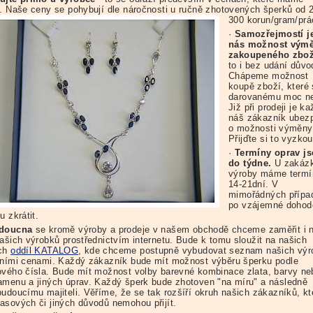
é. Naše ceny se pohybují
dle náročnosti u ručně zhotovených šperků od 
300 korun/gram/prá
·
Samozřejmostí j
nás možnost vým
zakoupeného zbož
to i bez udání důvo
Chápeme možnost
koupě zboží, které
darovanému moc ne
Již při prodeji je k
náš zákazník ubez
o možnosti výměny
Přijďte si to vyzkou
·
Termíny oprav j
do týdne.
U zakáz
výroby máme termí
14-21dní. V
mimořádných přípa
po vzájemné dohod
u zkrátit.
udoucna
se kromě výroby a prodeje v našem obchodě chceme zaměřit i 
našich výrobků prostřednictvím internetu. Bude k tomu sloužit na našich
ách
oddíl KATALOG
, kde chceme postupně vybudovat seznam našich výr
lními cenami. Každý zákazník bude mít možnost výběru šperku podle
ového čísla. Bude mít možnost volby barevné kombinace zlata, barvy ne
amenu a jiných úprav. Každý šperk bude zhotoven "na míru" a následně
budoucímu majiteli. Věříme, že se tak rozšíří okruh našich zákazníků, kt
asových či jiných důvodů nemohou přijít.