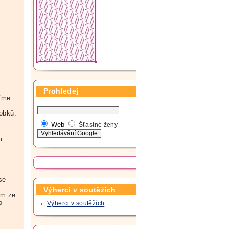
Prohledej
víme
robků.
Web
Šťastné ženy
m
se
Výherci v soutěžích
ám ze
o
Výherci v soutěžích