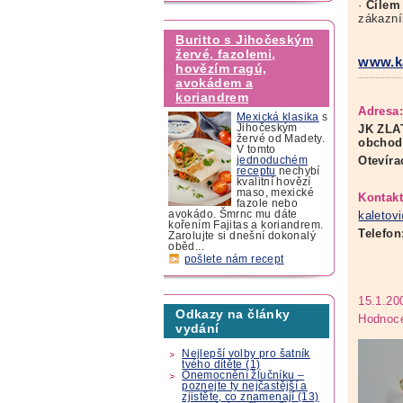
·
Cílem
zákazní
Buritto s Jihočeským
žervé, fazolemi,
www.ka
hovězím ragú,
avokádem a
koriandrem
Adresa:
Mexická klasika
s
JK ZLAT
Jihočeským
žervé od Madety.
obchod
V tomto
Otevíra
jednoduchém
receptu
nechybí
kvalitní hovězí
maso, mexické
Kontakt
fazole nebo
avokádo. Šmrnc mu dáte
kaletov
kořením Fajitas a koriandrem.
Telefon
Zarolujte si dnešní dokonalý
oběd...
pošlete nám recept
15.1.20
Odkazy na články
Hodnoce
vydání
Nejlepší volby pro šatník
tvého dítěte (1)
Onemocnění žlučníku –
poznejte ty nejčastější a
zjistěte, co znamenají (13)