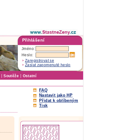
Přihlášení
Jméno:
Heslo:
Zaregistrovat se
Zaslat zapomenuté heslo
Soutěže
Ostatní
FAQ
Nastavit jako HP
Přidat k oblíbeným
Tisk