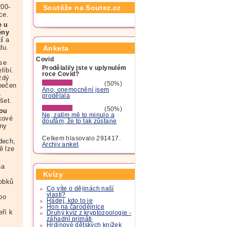
200-
Soutěže na Soutez.cz
ce.
e u
ěny
í
a
du.
Anketa
Covid
 se
Prodělali/y jste v uplynulém
líbí.
roce Covid?
aždý
(50%)
pečen
Ano, onemocnění jsem
.
prodělala
šet.
(50%)
sou
Ne, zatím mě to minulo a
kové
doufám, že to tak zůstane
ny
Celkem hlasovalo 291417.
dech,
Archiv anket
.
ě lze
na
Kvízy
obků
Co víte o dějinách naší
vlasti?
bo
Hádej, kdo to je
Hon na čarodějnice
eří k
Druhý kvíz z kryptozoologie -
záhadní primáti
Hrdinové dětských knížek