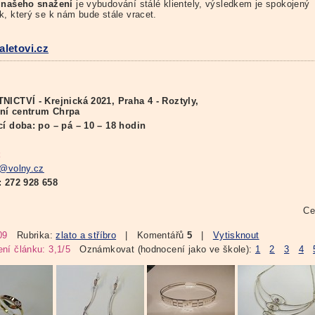
 našeho snažení
je vybudování stálé klientely, výsledkem je spokojený
k, který se k nám bude stále vracet.
letovi.cz
NICTVÍ - Krejnická 2021, Praha 4 - Roztyly,
ní centrum Chrpa
cí doba: po – pá – 10 – 18 hodin
i@volny.cz
:
272 928 658
Ce
09
Rubrika:
zlato a stříbro
| Komentářů
5
|
Vytisknout
ní článku: 3,1/5
Oznámkovat (hodnocení jako ve škole):
1
2
3
4