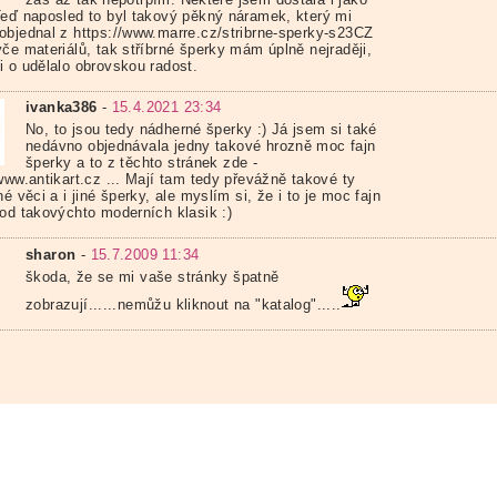
Teď naposled to byl takový pěkný náramek, který mi
objednal z https://www.marre.cz/stribrne-sperky-s23CZ
če materiálů, tak stříbrné šperky mám úplně nejraději,
i o udělalo obrovskou radost.
ivanka386
-
15.4.2021 23:34
No, to jsou tedy nádherné šperky :) Já jsem si také
nedávno objednávala jedny takové hrozně moc fajn
šperky a to z těchto stránek zde -
www.antikart.cz ... Mají tam tedy převážně takové ty
né věci a i jiné šperky, ale myslím si, že i to je moc fajn
 od takovýchto moderních klasik :)
sharon
-
15.7.2009 11:34
škoda, že se mi vaše stránky špatně
zobrazují......nemůžu kliknout na "katalog".....