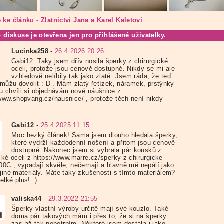
 ke článku - Zlatnictví Jana a Karel Kaletovi
o diskuse je otevřena jen pro přihlášené uživatelky.
Lucinka258
-
26.4.2026 20:26
Gabi12: Taky jsem dřív nosila šperky z chirurgické
oceli, protože jsou cenově dostupné. Nikdy se mi ale
vzhledově nelíbily tak jako zlaté. Jsem ráda, že teď
e můžu dovolit :-D . Mám zlatý řetízek, náramek, prstýnky
u chvíli si objednávám nové náušnice z
/www.shopvang.cz/nausnice/ , protože těch není nikdy
.
Gabi12
-
25.4.2025 11:15
Moc hezký článek! Sama jsem dlouho hledala šperky,
které vydrží každodenní nošení a přitom jsou cenově
dostupné. Nakonec jsem si vybrala pár kousků z
cké oceli z https://www.marre.cz/sperky-z-chirurgicke-
200C , vypadají skvěle, nečernají a hlavně mě nepálí jako
 jiné materiály. Máte taky zkušenosti s tímto materiálem?
lké plus! :)
valiska44
-
29.3.2022 21:55
Šperky vlastní výroby určitě mají své kouzlo. Také
doma pár takových mám i přes to, že si na šperky
zas až tak nepotrpím. Některé jsem dostala i jako