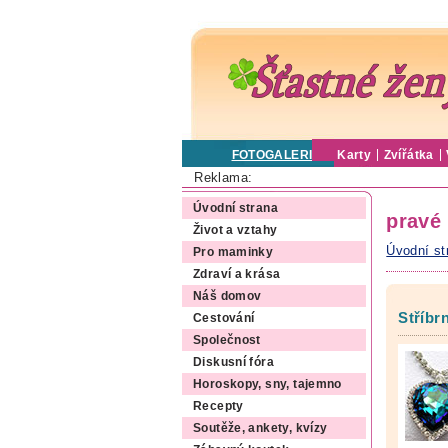
FOTOGALERIE
Karty
Zvířátka
Reklama:
Úvodní strana
pravé
Život a vztahy
Úvodní st
Pro maminky
Zdraví a krása
Náš domov
Stříbr
Cestování
Společnost
Diskusní fóra
Horoskopy, sny, tajemno
Recepty
Soutěže, ankety, kvízy