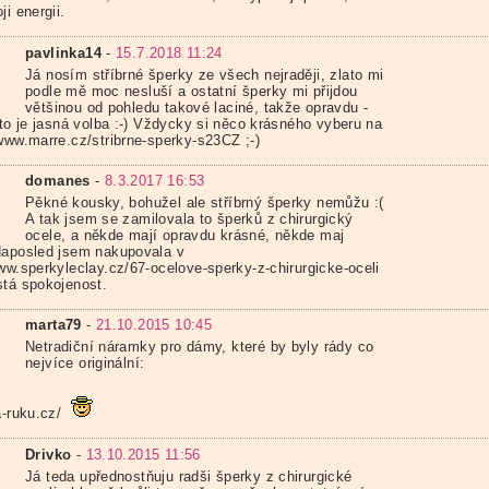
ji energii.
pavlinka14
-
15.7.2018 11:24
Já nosím stříbrné šperky ze všech nejraději, zlato mi
podle mě moc nesluší a ostatní šperky mi přijdou
většinou od pohledu takové laciné, takže opravdu -
 to je jasná volba :-) Vždycky si něco krásného vyberu na
/www.marre.cz/stribrne-sperky-s23CZ ;-)
domanes
-
8.3.2017 16:53
Pěkné kousky, bohužel ale stříbrný šperky nemůžu :(
A tak jsem se zamilovala to šperků z chirurgický
ocele, a někde mají opravdu krásné, někde maj
Naposled jsem nakupovala v
ww.sperkyleclay.cz/67-ocelove-sperky-z-chirurgicke-oceli
stá spokojenost.
marta79
-
21.10.2015 10:45
Netradiční náramky pro dámy, které by byly rády co
nejvíce originální:
a-ruku.cz/
Drivko
-
13.10.2015 11:56
Já teda upřednostňuju radši šperky z chirurgické