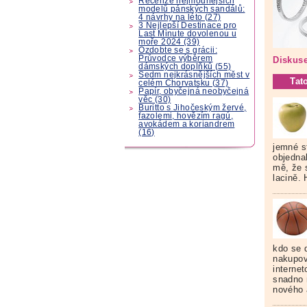
Recenze nejmódnějších
modelů pánských sandálů:
4 návrhy na léto (27)
3 Nejlepší Destinace pro
Last Minute dovolenou u
moře 2024 (39)
Ozdobte se s grácii:
Průvodce výběrem
Diskuse
dámských doplňků (55)
Sedm nejkrásnějších měst v
Tat
celém Chorvatsku (37)
Papír, obyčejná neobyčejná
věc (30)
Buritto s Jihočeským žervé,
fazolemi, hovězím ragú,
avokádem a koriandrem
(16)
jemné s
objedna
mě, že 
lacině.
kdo se 
nakupov
interne
snadno 
nového 