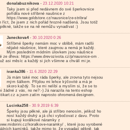
donalabuznikova
-
23.12.2020 10:21
Taky jsem si před nedávnem do své šperkovnice
pořídila nové stříbrné naušnice z
https://www.goldstore.cz/nausnice/ze-stribra/
 říct, že jsem z nich pořád hrozně nadšená. Jsou totiž
 pěkné, takže se na ně nemůžu vynadívat :)
Janeckova4
-
30.10.2020 0:26
Stříbrné šperky nemám moc v oblibě, mám radši
nějaké náušnice, které zaujmou a nemá je každý.
Mým posledním módním úlovkem jsou náušnice
é ze dřeva: https://www.drevozivota.cz/p/nausnice-om .
už asi měsíc a každý si jich všimne a chválí mi je.
ivanka386
-
11.6.2020 22:29
Já mám také moc ráda šperky, ale zrovna tyto nejsou
mým šálkem. Příjdou mi lehce kýčovité a má je
skoro každý. To se mi nelíbí a myslím si, že se to
ni žádné z vás, no ne?:-) Já narazila na tento eshop
antikart.cz a jsem zatím naprosto ohromená designem.
Lucinka258
-
30.9.2019 6:39
Šperky jsou pěkné, ale já stříbro nenosím, jelikož ho
nosí každý druhý a já chci vybočovat z davu. Proto
si kupuji korálkové náramky z
/www.midorini.cz/koralkove-naramky/ , které jsou vyrobené
iálních kamínků, takže mimo to, že vypadají pěkně, tak