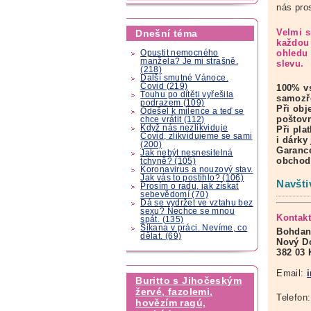
nás pro
Velmi s
Dnešní téma
každou
ohledu 
Opustit nemocného
manžela? Je mi strašně.
slevu.
(218)
Další smutné Vánoce.
Covid (219)
100% vs
Touhu po dítěti vyřešila
samozř
podrazem (109)
Při obj
Odešel k milence a teď se
poštovn
chce vrátit (112)
Když nás nezlikviduje
Při pla
Covid, zlikvidujeme se sami
i dárky
(200)
Garance
Jak nebýt nesnesitelná
obchod
tchyně? (105)
Koronavirus a nouzový stav.
Jak vás to postihlo? (106)
Navšti
Prosím o radu, jak získat
sebevědomí (70)
Dá se vydržet ve vztahu bez
sexu? Nechce se mnou
Kontakt
spát. (135)
Šikana v práci. Nevíme, co
Bohdan
dělat. (69)
Nový D
382 03
Email:
Buritto s Jihočeským
žervé, fazolemi,
Telefon
hovězím ragú,