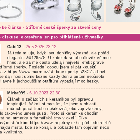
 ke článku - Stříbrné české šperky za skvělé ceny
o diskuse je otevřena jen pro přihlášené uživatelky.
Gabi12
-
25.5.2026 23:12
Já teda miluju, když jsou doplňky výrazné, ale pořád
elegantní &#128578; U kabelek si toho člověk všimne
hned, ale za mě často udělají největší efekt právě
tříbrné šperky. Poslední dobou jsem si pár kousků
la z https://www.marre.cz/stribrne-sperky-s23CZ a baví
se dají nosit úplně běžně každý den a přitom nepůsobí
 Hlavně k jednodušším outfitům vypadají moc hezky.
Mirka999
-
6.10.2023 22:30
Článek o začátcích s keramikou byl opravdu
inspirující. Ačkoli si myslím, že jsem v oblasti
ručních prací trochu nešikovná, obdivuji všechny,
do takového umění pustí. Proto si keramiku chodím
at na jarmarky a farmářské trhy v okolí. Díky
tovým stránkám https://www.mojetrhy.cz/ s přehledem trhů
najdu místa, kde se konají, a pokaždé tam objevím něco
a kvalitního.