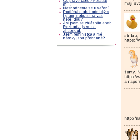
Co právě čtete? Poraďte
mají svo
mi...
Neshodneme se u vaření
Podléháte obchodnickým
fíglům, nebo si na vás
nepřijdou?
Asi jsem se zbláznila aneb
Rozhodla jsem se
zhubnout.
Jsem feministka a mé
stříbro,
nároky jsou přehnané?
https:/
šunty. 
http://w
a napor
http://n