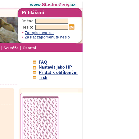
Přihlášení
Jméno:
Heslo:
Zaregistrovat se
Zaslat zapomenuté heslo
Soutěže
Ostatní
FAQ
Nastavit jako HP
Přidat k oblíbeným
Tisk