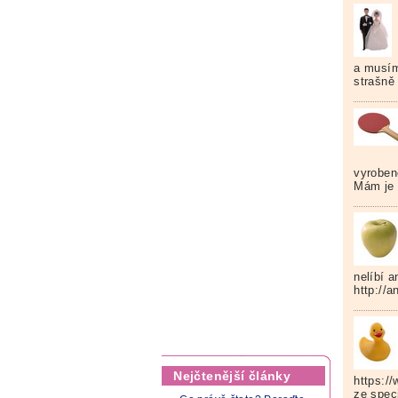
a musím
strašně
vyroben
Mám je 
nelíbí a
http://
Nejčtenější články
https:/
ze spec