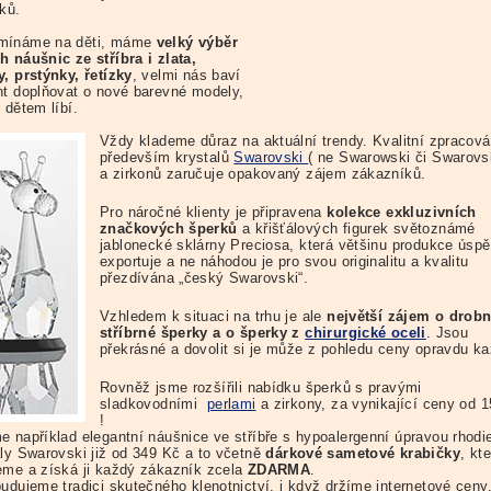
ků.
mínáme na děti, máme
velký výběr
h náušnic ze stříbra i zlata,
y, prstýnky, řetízky
, velmi nás baví
nt doplňovat o nové barevné modely,
 dětem líbí.
Vždy klademe důraz na aktuální trendy. Kvalitní zpracová
především krystalů
Swarovski
( ne Swarowski či Swarovs
a zirkonů zaručuje opakovaný zájem zákazníků.
Pro náročné klienty je připravena
kolekce exkluzivních
značkových šperků
a křišťálových figurek světoznámé
jablonecké sklárny Preciosa, která většinu produkce úsp
exportuje a ne náhodou je pro svou originalitu a kvalitu
přezdívána „český Swarovski“.
Vzhledem k situaci na trhu je ale
největší zájem o drob
stříbrné šperky a o šperky z
chirurgické oceli
. Jsou
překrásné a dovolit si je může z pohledu ceny opravdu ka
Rovněž jsme rozšířili nabídku šperků s pravými
sladkovodními
perlami
a zirkony, za vynikající ceny od 
!
e například elegantní náušnice ve stříbře s hypoalergenní úpravou rhod
aly Swarovski již od 349 Kč a to včetně
dárkové sametové krabičky
, kt
eme a získá ji každý zákazník zcela
ZDARMA
.
budujeme tradici skutečného klenotnictví, i když držíme internetové ceny