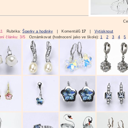
Ce
11
Rubrika:
Šperky a hodinky
| Komentářů
17
|
Vytisknout
ní článku: 3/5
Oznámkovat (hodnocení jako ve škole):
1
2
3
4
5