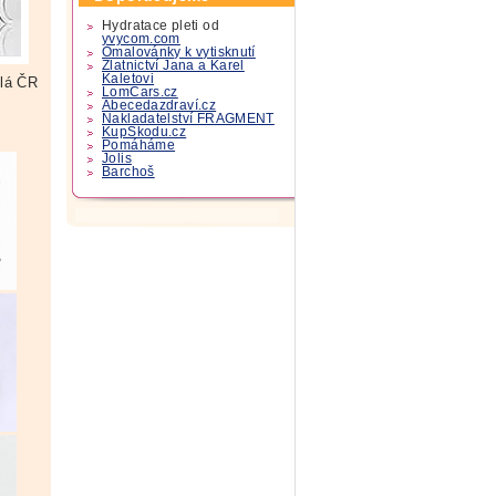
Hydratace pleti od
yvycom.com
Omalovánky k vytisknutí
Zlatnictví Jana a Karel
Kaletovi
lá ČR
LomCars.cz
Abecedazdraví.cz
Nakladatelství FRAGMENT
KupSkodu.cz
Pomáháme
Jolis
Barchoš