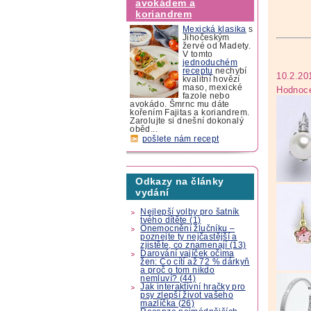
avokádem a
koriandrem
Mexická klasika
s
Jihočeským
žervé od Madety.
V tomto
jednoduchém
receptu
nechybí
10.2.20
kvalitní hovězí
maso, mexické
Hodnoce
fazole nebo
avokádo. Šmrnc mu dáte
kořením Fajitas a koriandrem.
Zarolujte si dnešní dokonalý
oběd...
pošlete nám recept
Odkazy na články
vydání
Nejlepší volby pro šatník
tvého dítěte (1)
Onemocnění žlučníku –
poznejte ty nejčastější a
zjistěte, co znamenají (13)
Darování vajíček očima
žen: Co cítí až 72 % dárkyň
a proč o tom nikdo
nemluví? (44)
Jak interaktivní hračky pro
psy zlepší život vašeho
mazlíčka (26)