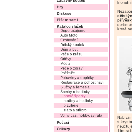
Zábavný koutek
klenotní
Hry
Nezapo
Diskuse
dětskýc
přívěsk
Píšete sami
sortime
Katalog služeb
které se
Doporučujeme
Auto Moto
Cestování
Dětský koutek
Dům a byt
Péče o krásu
Oděvy
Móda
Péče o zdraví
Počítače
Potraviny a doplňky
Restaurace a pohostinsví
Služby a řemesla
Šperky a hodinky
pravé šperky
hodiny a hodinky
bižuterie
zlato a stříbro
Volný čas, hobby, zvířata
Nabízím
s kryst
Počasí
neúčtuj
Odkazy
Tím si 