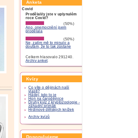
Anketa
Covid
Prodělali/y jste v uplynulém
roce Covid?
(50%)
Ano, onemocnění jsem
prodělala
(50%)
Ne, zatím mě to minulo a
doufám, že to tak zůstane
Celkem hlasovalo 291240.
Archiv anket
.
Kvízy
Co víte o dějinách naší
vlasti?
Hádej, kdo to je
Hon na čarodějnice
Druhý kvíz z kryptozoologie -
záhadní primáti
Hrdinové dětských knížek
Archiv kvízů
Doporučujeme