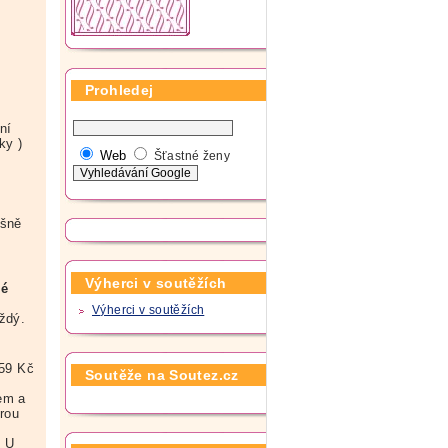
Prohledej
ní
ky )
Web
Šťastné ženy
ěšně
Výherci v soutěžích
né
Výherci v soutěžích
ždý.
159 Kč
Soutěže na Soutez.cz
iem a
erou
. U