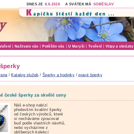
DNES JE
8.8.2026
A SVÁTEK MÁ
SOBĚSLAV
Vaření
Naštvalo vás
Potěšilo vás
U Maryši
Tvoření
Vtipy a obrázky
 šperky
rana
/
Katalog služeb
/
Šperky a hodinky
/
pravé šperky
né české šperky za skvělé ceny
Náš e-shop nabízí
především kvalitní šperky
od českých výrobců, které
si necháváme zpracovat
buď podle vlastních návrhů,
nebo vycházíme z
oblíbených kolekcí