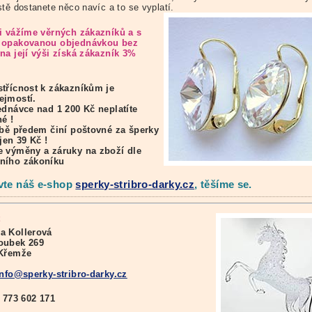
stě dostanete něco navíc a to se vyplatí.
i vážíme věrných zákazníků a s
 opakovanou objednávkou bez
na její výši získá zákazník 3%
třícnost k zákazníkům je
ejmostí.
ednávce nad 1 200 Kč neplatíte
é !
tbě předem činí poštovné za šperky
 jen 39 Kč !
 výměny a záruky na zboží dle
ního zákoníku
vte náš e-shop
sperky-stribro-darky.cz
, těšíme se.
a Kollerová
oubek 269
 Křemže
info@sperky-stribro-darky.cz
:
773 602 171