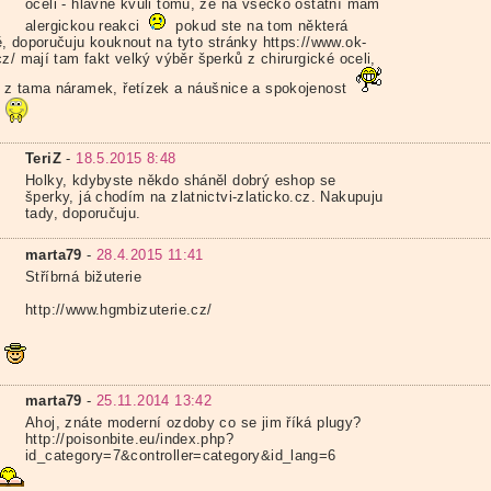
oceli - hlavně kvůli tomu, že na všecko ostatní mám
alergickou reakci
pokud ste na tom některá
, doporučuju kouknout na tyto stránky https://www.ok-
z/ mají tam fakt velký výběr šperků z chirurgické oceli,
z tama náramek, řetízek a náušnice a spokojenost
TeriZ
-
18.5.2015 8:48
Holky, kdybyste někdo sháněl dobrý eshop se
šperky, já chodím na zlatnictvi-zlaticko.cz. Nakupuju
tady, doporučuju.
marta79
-
28.4.2015 11:41
Stříbrná bižuterie
http://www.hgmbizuterie.cz/
marta79
-
25.11.2014 13:42
Ahoj, znáte moderní ozdoby co se jim říká plugy?
http://poisonbite.eu/index.php?
id_category=7&controller=category&id_lang=6