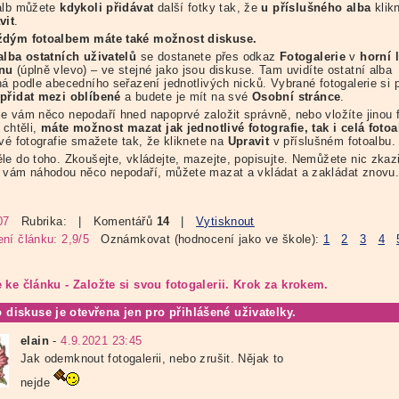
alb můžete
kdykoli přidávat
další fotky tak, že
u příslušného alba
klik
vit
.
ždým fotoalbem máte také možnost diskuse.
alba ostatních uživatelů
se dostanete přes odkaz
Fotogalerie
v
horní l
ínu
(úplně vlevo) – ve stejné jako jsou diskuse. Tam uvidíte ostatní alba
ná podle abecedního seřazení jednotlivých nicků. Vybrané fotogalerie si 
přidat mezi oblíbené
a budete je mít na své
Osobní stránce
.
e vám něco nepodaří hned napoprvé založit správně, nebo vložíte jinou 
 chtěli,
máte možnost mazat jak jednotlivé fotografie, tak i celá fotoa
ivé fotografie smažete tak, že kliknete na
Upravit
v příslušném fotoalbu.
le do toho. Zkoušejte, vkládejte, mazejte, popisujte. Nemůžete nic zkazi
 vám náhodou něco nepodaří, můžete mazat a vkládat a zakládat znovu
07
Rubrika:
| Komentářů
14
|
Vytisknout
ní článku: 2,9/5
Oznámkovat (hodnocení jako ve škole):
1
2
3
4
 ke článku - Založte si svou fotogalerii. Krok za krokem.
o diskuse je otevřena jen pro přihlášené uživatelky.
elain
-
4.9.2021 23:45
Jak odemknout fotogalerii, nebo zrušit. Nějak to
nejde