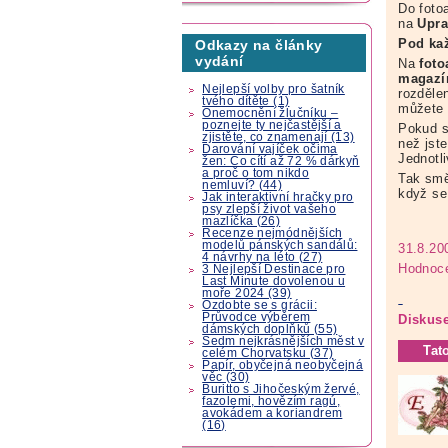
Do foto
na
Upra
Pod ka
Odkazy na články
vydání
Na
foto
magaz
Nejlepší volby pro šatník
rozděle
tvého dítěte (1)
můžete
Onemocnění žlučníku –
poznejte ty nejčastější a
Pokud s
zjistěte, co znamenají (13)
než jste
Darování vajíček očima
Jednotl
žen: Co cítí až 72 % dárkyň
a proč o tom nikdo
Tak smě
nemluví? (44)
když se
Jak interaktivní hračky pro
psy zlepší život vašeho
mazlíčka (26)
Recenze nejmódnějších
modelů pánských sandálů:
31.8.20
4 návrhy na léto (27)
Hodnoce
3 Nejlepší Destinace pro
Last Minute dovolenou u
moře 2024 (39)
Ozdobte se s grácii:
Průvodce výběrem
Diskuse
dámských doplňků (55)
Sedm nejkrásnějších měst v
Tat
celém Chorvatsku (37)
Papír, obyčejná neobyčejná
věc (30)
Buritto s Jihočeským žervé,
fazolemi, hovězím ragú,
avokádem a koriandrem
(16)