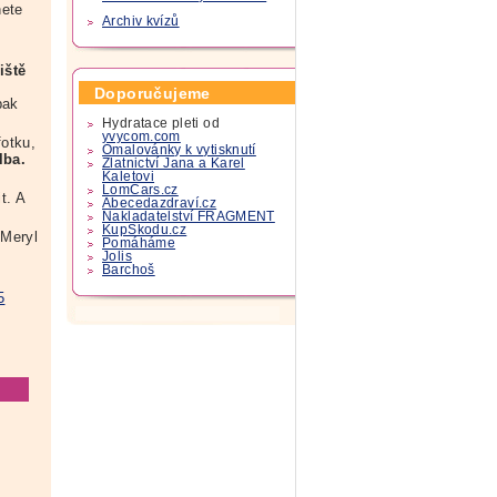
nete
Archiv kvízů
iště
Doporučujeme
pak
Hydratace pleti od
yvycom.com
fotku,
Omalovánky k vytisknutí
lba.
Zlatnictví Jana a Karel
Kaletovi
LomCars.cz
t. A
Abecedazdraví.cz
.
Nakladatelství FRAGMENT
KupSkodu.cz
Meryl
Pomáháme
Jolis
Barchoš
5