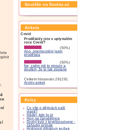
Soutěže na Soutez.cz
m
Anketa
Covid
Prodělali/y jste v uplynulém
é
roce Covid?
(50%)
Ano, onemocnění jsem
žete
prodělala
oplnit
(50%)
Ne, zatím mě to minulo a
doufám, že to tak zůstane
Celkem hlasovalo 291291.
e
Archiv anket
.
e,
ně
ace
Kvízy
ení
Co víte o dějinách naší
vlasti?
Hádej, kdo to je
Hon na čarodějnice
Druhý kvíz z kryptozoologie -
zí
záhadní primáti
Hrdinové dětských knížek