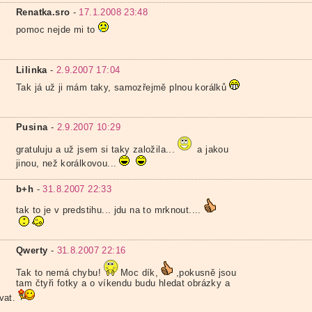
Renatka.sro
-
17.1.2008 23:48
pomoc nejde mi to
Lilinka
-
2.9.2007 17:04
Tak já už ji mám taky, samozřejmě plnou korálků
Pusina
-
2.9.2007 10:29
gratuluju a už jsem si taky založila...
a jakou
jinou, než korálkovou...
b+h
-
31.8.2007 22:33
tak to je v predstihu... jdu na to mrknout....
Qwerty
-
31.8.2007 22:16
Tak to nemá chybu!
Moc dík,
,pokusně jsou
tam čtyři fotky a o víkendu budu hledat obrázky a
vat.