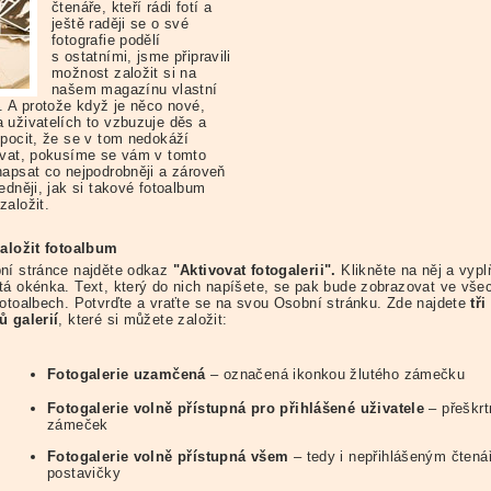
čtenáře, kteří rádi fotí a
ještě raději se o své
fotografie podělí
s ostatními, jsme připravili
možnost založit si na
našem magazínu vlastní
a. A protože když je něco nové,
 uživatelích to vzbuzuje děs a
 pocit, že se v tom nedokáží
ovat, pokusíme se vám v tomto
napsat co nejpodrobněji a zároveň
edněji, jak si takové fotoalbum
založit.
založit fotoalbum
ní stránce najděte odkaz
"Aktivovat fotogalerii".
Klikněte na něj a vypl
tá okénka. Text, který do nich napíšete, se pak bude zobrazovat ve vše
fotoalbech. Potvrďte a vraťte se na svou Osobní stránku. Zde najdete
tři
ů galerií
, které si můžete založit:
Fotogalerie uzamčená
– označená ikonkou žlutého zámečku
Fotogalerie volně přístupná pro přihlášené uživatele
– přeškrt
zámeček
Fotogalerie volně přístupná všem
– tedy i nepřihlášeným čtená
postavičky