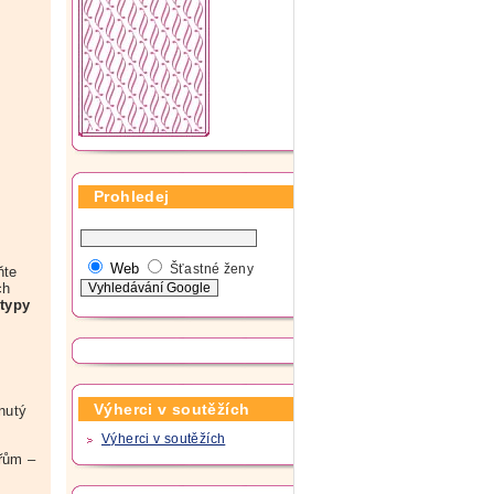
Prohledej
Web
Šťastné ženy
ňte
ch
 typy
Výherci v soutěžích
nutý
Výherci v soutěžích
řům –