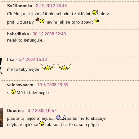
Světlonoska
-
22.9.2012 16:46
Chtěla jsem ji založit,ale nebudu ji zakládat
ale v
profilu zustaly
nevím,jak se toho zbavit
babrdlinka
-
30.12.2008 22:40
nějak to nefunguje.
lica
-
6.4.2008 15:10
me to taky nejde
valesovavera
-
19.3.2008 19:35
<
Mě to taky nejde....
Doudice
-
3.2.2008 19:57
prostě to nejde a nejde...
pořád mě to ukazuje
chyba v aplikaci
tak snad na to časem příjdu