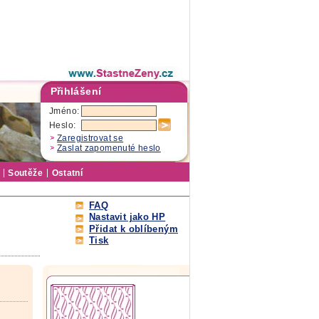
Přihlášení
Jméno:
Heslo:
Zaregistrovat se
Zaslat zapomenuté heslo
Soutěže
Ostatní
FAQ
Nastavit jako HP
Přidat k oblíbeným
Tisk