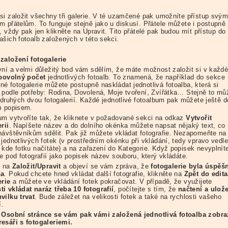
si založit všechny tři galerie. V té uzamčené pak umožníte přístup svý
m přátelům. To funguje stejně jako u diskusí. Přátele můžete i postupně
, vždy pak jen klikněte na Upravit. Tito přátelé pak budou mít přístup do
ašich fotoalb založených v této sekci.
založení fotogalerie
vní a velmi důležitý bod vám sdělím, že máte možnost založit si v každ
ibovolný počet
jednotlivých fotoalb. To znamená, že například do sekce
é fotogalerie můžete postupně naskládat jednotlivá fotoalba, která si
 podle potřeby: Rodina, Dovolená, Moje tvoření, Zvířátka… Stejně to mů
 druhých dvou fotogalerií. Každé jednotlivé fotoalbum pak můžete ještě d
m popisem.
um vytvoříte tak, že kliknete v požadované sekci na odkaz
Vytvořit
rii
. Napíšete název a do dolního okénka můžete napsat nějaký text, co
návštěvníkům sdělit. Pak již můžete vkládat fotografie. Nezapomeňte na
 jednotlivých fotek (v prostředním okénku při vkládání, tedy vpravo vedl
 kde fotku načítáte) a na zařazení do Kategorie. Když popisek nevyplnít
e pod fotografií jako popisek název souboru, který vkládáte.
e na
Založit/Upravit
a objeví se vám zpráva, že
fotogalerie byla úspěš
na
. Pokud chcete hned vkládat další fotografie, klikněte na
Zpět do edit
erie
a můžete ve vkládání fotek pokračovat. V případě, že využijete
i vkládat naráz třeba 10 fotografií
, počítejte s tím, že
načtení a ulož
vilku trvat
. Bude záležet na velikosti fotek a také na rychlosti vašeho
í.
 Osobní stránce se vám pak vámi založená jednotlivá fotoalba zobra
esáři s fotogaleriemi.