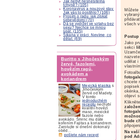
Jak nebýt nesnesitelná
tchyně? (105)
Koronavirus a nouzový stav.
Můžete 
Jak vás to postihlo? (106)
vybraný
Prosím o radu, jak získat
přidávat
sebevědomí (70)
všech v
Dá se vydržet ve vztahu bez
sexu? Nechce se mnou
spát. (135)
Šikana v práci. Nevíme, co
Postup 
dělat. (69)
Jako pr
sekci
l
Uzamčen
nazvete
Buritto s Jihočeským
udělat i
žervé, fazolemi,
vlastní
hovězím ragú,
Fotoalb
avokádem a
fotogale
koriandrem
chcete 
Mexická klasika
s
popisek
Jihočeským
okénka,
žervé od Madety.
objeví s
V tomto
jednoduchém
Kliknět
receptu
nechybí
založe
kvalitní hovězí
fotogal
maso, mexické
možnost
fazole nebo
avokádo. Šmrnc mu dáte
bude ch
kořením Fajitas a koriandrem.
připojen
Zarolujte si dnešní dokonalý
oběd...
Na vaší
pošlete nám recept
pod Adr