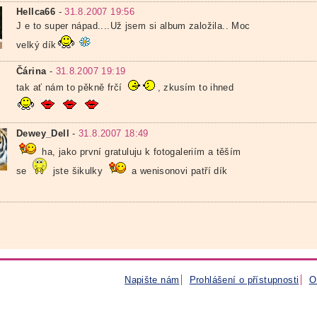
Hellca66
-
31.8.2007 19:56
J e to super nápad....Už jsem si album založila.. Moc
velký dík
Čárina
-
31.8.2007 19:19
tak ať nám to pěkně frčí
, zkusím to ihned
Dewey_Dell
-
31.8.2007 18:49
ha, jako první gratuluju k fotogaleriím a těším
se
jste šikulky
a wenisonovi patří dík
Napište nám
Prohlášení o přístupnosti
O