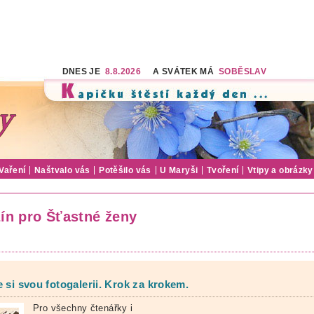
DNES JE
8.8.2026
A SVÁTEK MÁ
SOBĚSLAV
Vaření
Naštvalo vás
Potěšilo vás
U Maryši
Tvoření
Vtipy a obrázky
ín pro Šťastné ženy
e si svou fotogalerii. Krok za krokem.
Pro všechny čtenářky i