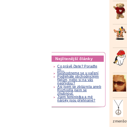
Nejčtenější články
Co právě čtete? Poraďte
mi...
Neshodneme se u vaření
Podléháte obchodnickým
fíglům, nebo si na vás
nepřijdou?
Asi jsem se zbláznila aneb
Rozhodla jsem se
zhubnout.
Jsem feministka a mé
nároky jsou přehnané?
zmenšo