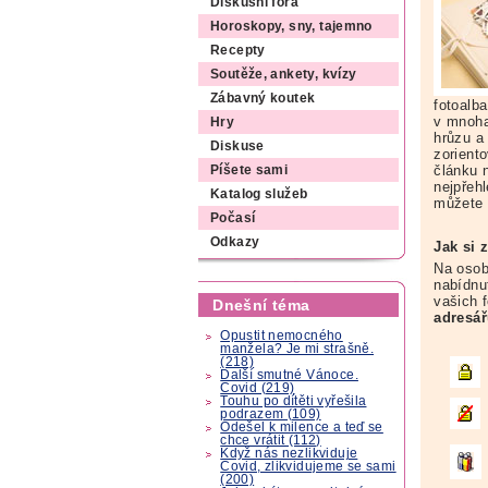
Diskusní fóra
Horoskopy, sny, tajemno
Recepty
Soutěže, ankety, kvízy
Zábavný koutek
fotoalb
v mnoha
Hry
hrůzu a
Diskuse
zorient
článku 
Píšete sami
nejpřehl
Katalog služeb
můžete 
Počasí
Odkazy
Jak si 
Na osob
nabídnu
vašich 
Dnešní téma
adresář
Opustit nemocného
manžela? Je mi strašně.
(218)
Další smutné Vánoce.
Covid (219)
Touhu po dítěti vyřešila
podrazem (109)
Odešel k milence a teď se
chce vrátit (112)
Když nás nezlikviduje
Covid, zlikvidujeme se sami
(200)