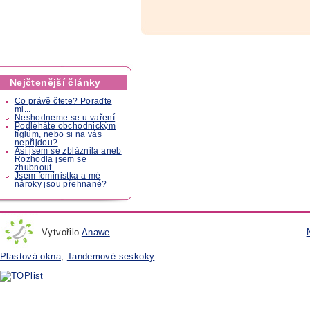
Nejčtenější články
Co právě čtete? Poraďte
mi...
Neshodneme se u vaření
Podléháte obchodnickým
fíglům, nebo si na vás
nepřijdou?
Asi jsem se zbláznila aneb
Rozhodla jsem se
zhubnout.
Jsem feministka a mé
nároky jsou přehnané?
Vytvořilo
Anawe
Plastová okna
,
Tandemové seskoky