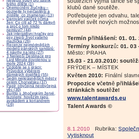
soutěžích vyjma tance se sp
Nejlepší volby pro šatník
tvého dítěte (1)
klubů dané soutěže.
Onemocnění žlučníku –
poznejte ty nejčastější a
Potřebujete jen odvahu, tal
zjistěte, co znamenají (13)
Darování vajíček očima
otevřel svět nových možnos
žen: Co cítí až 72 % dárkyň
a proč o tom nikdo
nemluví? (44)
Jak interaktivní hračky pro
Termín p
ř
ihlášení:
01. 01.
psy zlepší život vašeho
mazlíčka (26)
Recenze nejmódnějších
Termíny konkurz
ů
:
01. 03 
modelů pánských sandálů:
Město: PRAHA
4 návrhy na léto (27)
3 Nejlepší Destinace pro
15.03 - 21.03.2010: sout
ě
ž
Last Minute dovolenou u
moře 2024 (39)
FRÝDEK – MÍSTEK
Ozdobte se s grácii:
Průvodce výběrem
Kv
ě
ten 2010:
Finální slavn
dámských doplňků (55)
Sedm nejkrásnějších měst v
celém Chorvatsku (37)
Propozice v
č
etn
ě
p
ř
ihláš
Papír, obyčejná neobyčejná
stránkách sout
ě
že!
věc (30)
Buritto s Jihočeským žervé,
www.talentawards.eu
fazolemi, hovězím ragú,
avokádem a koriandrem
(16)
Talent Awards ©
8.1.2010
Rubrika:
Společn
Vytisknout