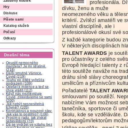
Zábavný koutek
profesionála. Dí
Hry
dívku, ženu a muže
neomezeného věku a těles
Diskuse
kritérií. Zvítězí amatéři ve 
Píšete sami
vlastní disciplíně, ale i
Katalog služeb
profesionálové okusí své sou
Počasí
Odkazy
Z každé kategorie budou zná
V některých disciplínách hl
TALENT AWARDS
je sout
Dnešní téma
pro účastníky z celého světa
Opustit nemocného
Evropě hledající talenty z r
manžela? Je mi strašně.
(218)
této soutěže naváže na trad
Další smutné Vánoce.
dráhu síně slávy choreogra
Covid (219)
Touhu po dítěti vyřešila
umělcům a příznivcům kultu
podrazem (109)
Odešel k milence a teď se
Pořadatelé
TALENT AWA
chce vrátit (112)
Když nás nezlikviduje
smlouvami po soutěží. Ne
Covid, zlikvidujeme se sami
(200)
nabízíme Vám možnost sebe
Jak nebýt nesnesitelná
tchyně? (105)
tanečníka, sportovce či um
Koronavirus a nouzový stav.
školu, kde se vzděláváte.
Jak vás to postihlo? (106)
Prosím o radu, jak získat
pedagogům/lektorům možnost
sebevědomí (70)
Dá se vydržet ve vztahu bez
Vítěze soutěže - první 3 mís
sexu? Nechce se mnou