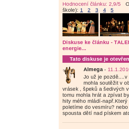
Hodnocení článku: 2,9/5
Oz
škole):
1
2
3
4
5
Diskuse ke článku - TALE
energie...
Tato diskuse je otevřen
Almega
-
11.1.201
Jo už je pozdě....
mohla soutěžit v o
vrásek , špeků a šedivých 
tomu mohla hrát a zpívat b
hity mého mládí-např.Který 
poletíme do vesmíru? nebo
spousta dětí nad pískem atd