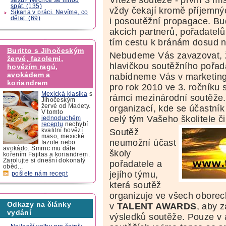
spát. (135)
vždy čekají kromě příjemný
Šikana v práci. Nevíme, co
dělat. (69)
i posoutěžní propagace. B
akcích partnerů, pořadatel
tím cestu k bránám dosud 
Buritto s Jihočeským
Nebudeme Vás zavazovat, ž
žervé, fazolemi,
hlavičkou soutěžního pořad
hovězím ragú,
avokádem a
nabídneme Vás v marketing
koriandrem
pro rok 2010 ve 3. ročníku
Mexická klasika
s
rámci mezinárodní soutěže.
Jihočeským
žervé od Madety.
organizací, kde se účastník š
V tomto
celý tým Vašeho školitele či
jednoduchém
receptu
nechybí
Soutěž
kvalitní hovězí
maso, mexické
neumožní účast
fazole nebo
avokádo. Šmrnc mu dáte
školy
kořením Fajitas a koriandrem.
Zarolujte si dnešní dokonalý
pořadatele a
oběd...
jejího týmu,
pošlete nám recept
která soutěž
organizuje ve všech obore
Odkazy na články
v
TALENT AWARDS
, aby 
vydání
výsledků soutěže. Pouze v 