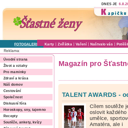
DNES JE
6.8.
FOTOGALERIE
Karty
Zvířátka
Vaření
Naštvalo vás
Potěši
Reklama:
Úvodní strana
Magazín pro Šťastn
Život a vztahy
Pro maminky
Zdraví a krása
Náš domov
Cestování
TALENT AWARDS - odva
Společnost
Diskusní fóra
Cílem soutěže j
Horoskopy, sny, tajemno
oslovit každého
Recepty
umělce, sportov
Soutěže, ankety, kvízy
Amatéra, ale i