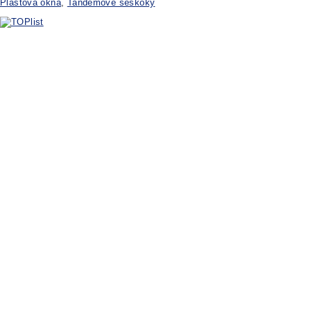
Plastová okna
,
Tandemové seskoky