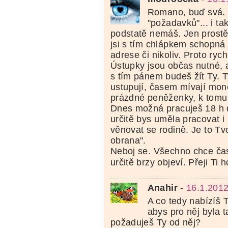
Romano, buď svá. 
"požadavků"... i ta
podstatě nemáš. Jen prostě r
jsi s tím chlápkem schopná
adrese či nikoliv. Proto ryc
Ústupky jsou občas nutné, 
s tím pánem budeš žít Ty. T
ustupují, časem mívají mon
prázdné peněženky, k tomu 
Dnes možná pracuješ 18 h d
určitě bys uměla pracovat 
věnovat se rodině. Je to Tv
obrana".
Neboj se. Všechno chce čas
určitě brzy objeví. Přeji Ti 
Anahir
-
16.1.2012
A co tedy nabízíš
abys pro něj byla t
požaduješ Ty od něj?