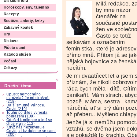
Diskusní fóra
Milá redakce, z
Horoskopy, sny, tajemno
by mne názor
Recepty
čtenářek na
Soutěže, ankety, kvízy
současné posta
Zábavný koutek
žen ve společno
Hry
Často se totiž
setkávám s označením
Diskuse
feministka, které je adreso
Píšete sami
přímo mně. Přitom já se jak
Katalog služeb
nějaká bojovnice za ženská
Počasí
necítím.
Odkazy
Je mi dvaatřicet let a jsem
přiznám, že nikoli dobrovo
Dnešní téma
ráda bych měla i dítě. Cítí
panikařit. Mám strach, aby
Opustit nemocného
manžela? Je mi strašně.
pozdě. Máma, sestra i kama
(218)
Další smutné Vánoce.
náročná, ať si prý dám pozo
Covid (219)
Touhu po dítěti vyřešila
až přeberu. Myšleno chlapy
podrazem (109)
Odešel k milence a teď se
Jenže já si nemůžu pomoct
chce vrátit (112)
Když nás nezlikviduje
vztahů, se dvěma jsem doko
Covid, zlikvidujeme se sami
ale pokaždé to krachlo. Ob
(200)