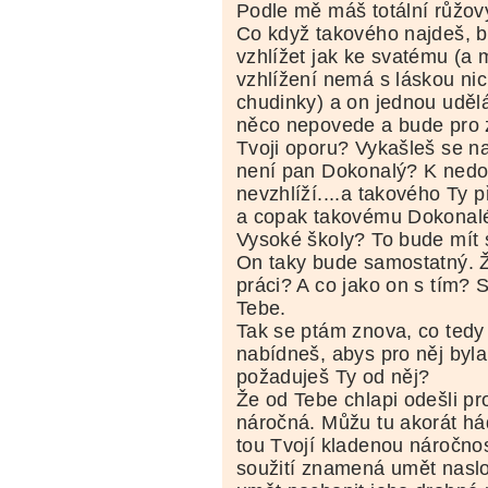
Podle mě máš totální růžový
Co když takového najdeš, 
vzhlížet jak ke svatému (
vzhlížení nemá s láskou nic
chudinky) a on jednou uděl
něco nepovede a bude pro 
Tvoji oporu? Vykašleš se n
není pan Dokonalý? K ned
nevzhlíží....a takového Ty p
a copak takovému Dokonal
Vysoké školy? To bude mít
On taky bude samostatný. 
práci? A co jako on s tím?
Tebe.
Tak se ptám znova, co tedy
nabídneš, abys pro něj byla
požaduješ Ty od něj?
Že od Tebe chlapi odešli pr
náročná. Můžu tu akorát há
tou Tvojí kladenou náročnos
soužití znamená umět nasl