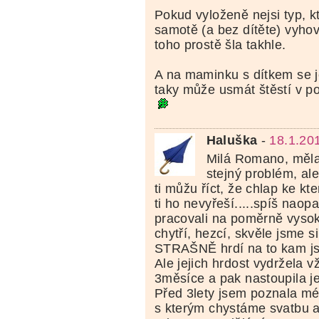
Pokud vyloženě nejsi typ, k
samotě (a bez dítěte) vyhov
toho prostě šla takhle.
A na maminku s dítkem se 
taky může usmát štěstí v p
Haluška
-
18.1.20
Milá Romano, měla
stejný problém, ale
ti můžu říct, že chlap ke k
ti ho nevyřeší.....spíš naop
pracovali na poměrně vysok
chytří, hezcí, skvěle jsme si
STRAŠNĚ hrdí na to kam jse
Ale jejich hrdost vydržela 
3měsíce a pak nastoupila ješ
Před 3lety jsem poznala mé
s kterým chystáme svatbu 