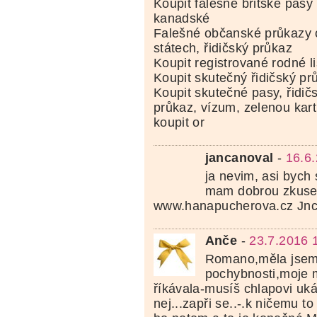
Koupit falešné britské pasy
kanadské
Falešné občanské průkazy 
státech, řidičský průkaz
Koupit registrované rodné li
Koupit skutečný řidičský pr
Koupit skutečné pasy, řidi
průkaz, vízum, zelenou kar
koupit or
jancanoval
-
16.6
ja nevim, asi bych 
mam dobrou zkuse
www.hanapucherova.cz Jn
Anče
-
23.7.2016 
Romano,měla jsem 
pochybnosti,moje 
říkávala-musíš chlapovi uká
nej...zapři se..-.k ničemu to