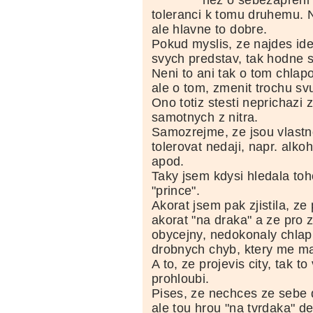
toleranci k tomu druhemu. 
ale hlavne to dobre.
Pokud myslis, ze najdes ide
svych predstav, tak hodne s
Neni to ani tak o tom chlap
ale o tom, zmenit trochu sv
Ono totiz stesti neprichazi 
samotnych z nitra.
Samozrejme, ze jsou vlastno
tolerovat nedaji, napr. alko
apod.
Taky jsem kdysi hledala to
"prince".
Akorat jsem pak zjistila, ze
akorat "na draka" a ze pro 
obycejny, nedokonaly chlap
drobnych chyb, ktery me ma
A to, ze projevis city, tak t
prohloubi.
Pises, ze nechces ze sebe d
ale tou hrou "na tvrdaka" d