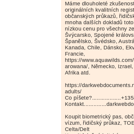
Máme dlouholeté zkušenost
originálních kvalitních regi
občanských průkazů, řidičs
mnoha dalších dokladů totož
nízkou cenu pro všechny ze
Švýcarsko, Spojené královst
Španělsko, Švédsko, Austrá
Kanada, Chile, Dánsko, Ekv
Francie,
https://www.aquawilds.com/
arowana/, Německo, Izrael,
Afrika atd.
https://darkwebdocuments.n
adults/
Co píšete?..................+
Kontakt..............darkw
Koupit biometrický pas, ob
vízum, řidičský průkaz, TO
Celta/Delt