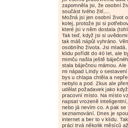
zapomněla jsi, že osobní živ
součást tvého žití....
Možná jsi jen osobní život
kolej, protože jsi si potřebo
které jsi v něm dostala (toh
Tak teď, když jsi si uvědomi
tak máš nápůl vyhráno. Věn
osobního života. Jsi mladá,
klidu pořídit do 40 let, ale 
mimču našla ještě báječnéh
stala báječnou mámou. Ale 
mi nápad Lindy o sestavení s
bys u chlapa chtěla a nepře
nebylo a pod. Zkus ale pře
udělat požadavek jako kdy
pracovní místo. Na místo vz
napsat vrozeně inteligentní,
nebo já nevím co. A pak se
seznamování. Dnes je spou
internet a ber to v klidu. Ta
práci trvá několik měsíců až l