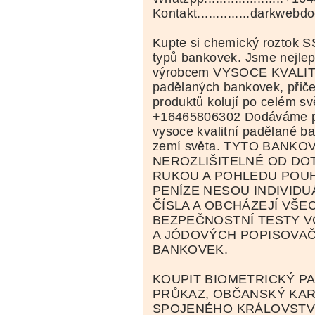
Kontakt..............darkw
Kupte si chemický roztok S
typů bankovek. Jsme nejle
výrobcem VYSOCE KVALITNÍ
padělaných bankovek, přiče
produktů kolují po celém svě
+16465806302 Dodáváme po
vysoce kvalitní padělané b
zemí světa. TYTO BANKO
NEROZLIŠITELNÉ OD DO
RUKOU A POHLEDU POU
PENÍZE NESOU INDIVIDU
ČÍSLA A OBCHÁZEJÍ VŠE
BEZPEČNOSTNÍ TESTY V
A JÓDOVÝCH POPISOVA
BANKOVEK.
KOUPIT BIOMETRICKÝ PA
PRŮKAZ, OBČANSKÝ KART
SPOJENÉHO KRÁLOVSTV