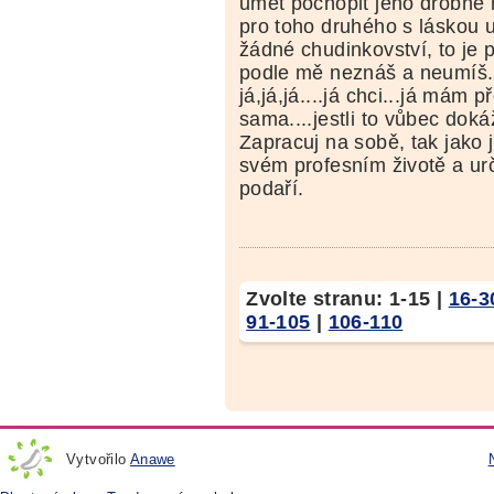
umět pochopit jeho drobné 
pro toho druhého s láskou u
žádné chudinkovství, to je p
podle mě neznáš a neumíš.
já,já,já....já chci...já mám p
sama....jestli to vůbec doká
Zapracuj na sobě, tak jako 
svém profesním životě a urč
podaří.
Zvolte stranu:
1-15
|
16-3
91-105
|
106-110
Vytvořilo
Anawe