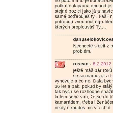
ho potom a to je konečná.
potkat chlapa/na obchod.jed
stejné pozici jako já a navíc
samé potřebuješ ty - kašli 
potřebují zvednout ego-hle
kterých proplouváš Ty....
danuselokovicov
Nechcete slevit z 
problém.
rosean
-
8.2.2012 
ještě máš pár roků
se seznamovat a te
vyhovuje a co ne. Dala bych 
36 let a pak, pokud by stálý
tak bych se rozhodně snažila
kolem sebe vím, že se dá t
kamarádem, třeba i ženáče
nikdy nebudeš nic víc chtít