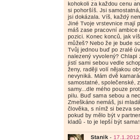
kohokoli za každou cenu ani
si pohoršíš. Jsi samostatná
jsi dokázala. Víš, každý n
Jiné Tvoje vrstevnice mají p
máš zase pracovní ambice 
pozici. Konec konců, jak víš
můžeš? Nebo že je bude sc
Tvůj jednou buď po zralé ú
nalezený vyvolený? Chlapi 
jistí sami sebou vedle sch
ženy, raději volí nějakou ob
nevyniká. Mám dvě kamarád
samostatné, společenské, 
samy...dle mého pouze proto,
pilu. Buď sama sebou a nec
Zmeškáno nemáš, jsi mladá!
člověka, s nímž si bezva s
pokud by mělo být v partner
kladů - to je lepší být sama!
Stanik
-
17.1.2012