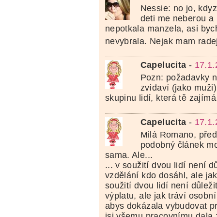
Nessie: no jo, kdyz
deti me neberou a
nepotkala manzela, asi bych
nevybrala. Nejak mam radeji
Capelucita
-
17.1.
Pozn: požadavky n
zvídaví (jako muži).
skupinu lidí, která tě zajímá
Capelucita
-
17.1.
Milá Romano, před 
podobný článek moh
sama. Ale...
... v soužití dvou lidí není d
vzdělání kdo dosáhl, ale jak
soužití dvou lidí není důlež
výplatu, ale jak tráví osobní
abys dokázala vybudovat pr
jsi všemu pracovnímu dala 