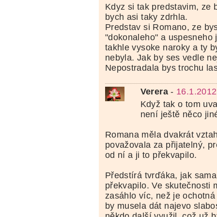
Kdyz si tak predstavim, ze 
bych asi taky zdrhla.
Predstav si Romano, ze bys
"dokonaleho" a uspesneho j
takhle vysoke naroky a ty b
nebyla. Jak by ses vedle nej
Nepostradala bys trochu las
Verera
-
16.1.2012
Když tak o tom uvaž
není ještě něco jin
Romana měla dvakrát vztah
považovala za přijatelný, p
od ní a ji to překvapilo.
Předstírá tvrďáka, jak sama
překvapilo. Ve skutečnosti 
zasáhlo víc, než je ochotná 
by musela dát najevo slabost
někdo další využil, což už 