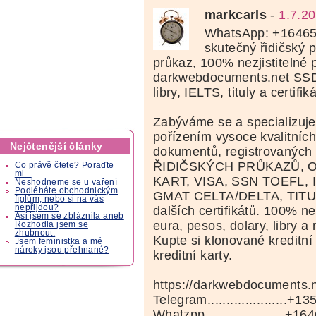
markcarls
-
1.7.2
WhatsApp: +16465
skutečný řidičský 
průkaz, 100% nezjistitelné 
darkwebdocuments.net SSD,
libry, IELTS, tituly a certifiká
Zabýváme se a specializuj
pořízením vysoce kvalitníc
Nejčtenější články
dokumentů, registrovaných
ŘIDIČSKÝCH PRŮKAZŮ,
Co právě čtete? Poraďte
mi...
KART, VISA, SSN TOEFL, I
Neshodneme se u vaření
Podléháte obchodnickým
GMAT CELTA/DELTA, TITU
fíglům, nebo si na vás
nepřijdou?
dalších certifikátů. 100% ne
Asi jsem se zbláznila aneb
eura, pesos, dolary, libry 
Rozhodla jsem se
zhubnout.
Kupte si klonované kreditní
Jsem feministka a mé
nároky jsou přehnané?
kreditní karty.
https://darkwebdocuments.n
Telegram.....................+
Whatzpp.....................+