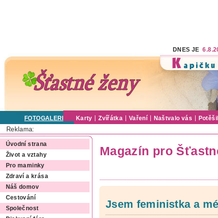
DNES JE
6.8.
FOTOGALERIE
Karty
Zvířátka
Vaření
Naštvalo vás
Potěši
Reklama:
Úvodní strana
Magazín pro Šťastn
Život a vztahy
Pro maminky
Zdraví a krása
Náš domov
Cestování
Jsem feministka a mé
Společnost