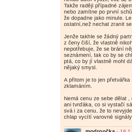
Takže raději případné záje
nebo zamítne po první schůz
že dopadne jako minule. Le
ostatní,než nechat zranit s
Jenže takhle se žádný part
z čeny čiší, že vlastně nik
nepotřebuje, že se brání n
seznámení, tak co by se ch
ptá, co by jí vlastně mohl d
nějaký smysl.
A přitom je to jen přetvářka
zklamáním.
Nemá cenu ze sebe dělat , c
ani tvrďáka, co si vystačí s
svá i za cenu, že to nevyjde
chlap vycítí varovné signály
modroočka
-
16.1