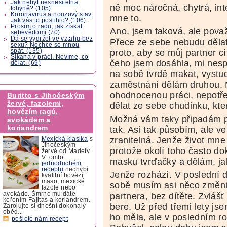
Jak nebýt nesnesitelná
ně moc náročná, chytrá, int
tchyně? (105)
Koronavirus a nouzový stav.
mne to.
Jak vás to postihlo? (106)
Prosím o radu, jak získat
Ano, jsem taková, ale považ
sebevědomí (70)
Dá se vydržet ve vztahu bez
Přece ze sebe nebudu děla
sexu? Nechce se mnou
spát. (135)
proto, aby se můj partner cí
Šikana v práci. Nevíme, co
čeho jsem dosáhla, mi nes
dělat. (69)
na sobě tvrdě makat, vystud
zaměstnání dělám druhou. 
ohodnocenou práci, nepotře
Buritto s Jihočeským
žervé, fazolemi,
dělat ze sebe chudinku, kte
hovězím ragú,
Možná vám taky připadám p
avokádem a
koriandrem
tak. Asi tak působím, ale ve
zranitelná. Jenže život mne
Mexická klasika
s
Jihočeským
protože okolí toho často do
žervé od Madety.
V tomto
masku tvrďačky a dělám, ja
jednoduchém
receptu
nechybí
Jenže rozhází. V poslední d
kvalitní hovězí
maso, mexické
sobě musím asi něco změnit
fazole nebo
avokádo. Šmrnc mu dáte
partnera, bez dítěte. Zvláš
kořením Fajitas a koriandrem.
bere. Už před třemi lety jse
Zarolujte si dnešní dokonalý
oběd...
ho měla, ale v posledním ro
pošlete nám recept