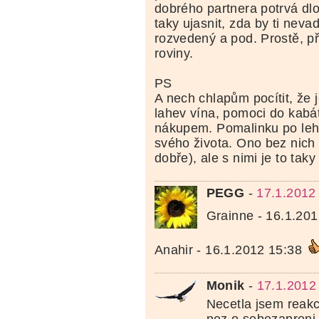
dobrého partnera potrvá dl
taky ujasnit, zda by ti neva
rozvedený a pod. Prostě, p
roviny.
PS
A nech chlapům pocítit, že j
lahev vína, pomoci do kabá
nákupem. Pomalinku po leh
svého života. Ono bez nich 
dobře), ale s nimi je to tak
PEGG
-
17.1.2012
Grainne - 16.1.20
Anahir - 16.1.2012 15:38
Monik
-
17.1.2012
Necetla jsem reakc
nez o sebezapreni 