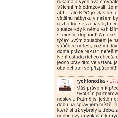
rukama a vydělává srovnatel
Všichni mě odrazovali, že 
atd.....ale KDO je vlastně l
většinu nábytku v našem by
rozhodně se za náš byt nem
situace kdy k němu vzhlížím
si musím dupnout! A co se
týče? Svým způsobem je na 
vůůůbec neřeší, což mi dáv
doma práce NIKDY neřeším
Není ostuda říct co chceš, 
jedno pravidlo: Ve vztahu j
oba ochotni se přizpůsobit!!
rychlonožka
-
17.
Máš právo mít pře
životním partnerov
neslevit. Patrně jsi ještě n
dobu na správném místě. Ř
které si už vybraly a třeba 
nenech vyprovokovat k ury