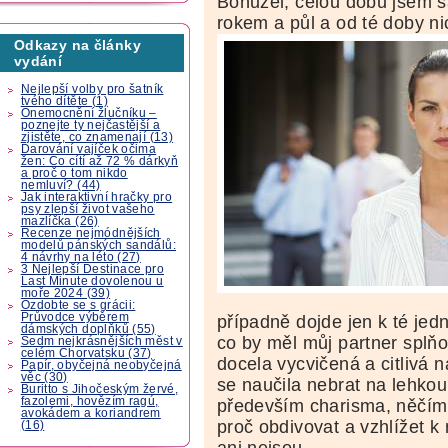
Bohužel, celou dobu jsem s
rokem a půl a od té doby ni
Odkazy na články
vydání
Nejlepší volby pro šatník
tvého dítěte (1)
Onemocnění žlučníku –
poznejte ty nejčastější a
zjistěte, co znamenají (13)
Darování vajíček očima
žen: Co cítí až 72 % dárkyň
a proč o tom nikdo
nemluví? (44)
Jak interaktivní hračky pro
psy zlepší život vašeho
mazlíčka (26)
Recenze nejmódnějších
modelů pánských sandálů:
4 návrhy na léto (27)
3 Nejlepší Destinace pro
Last Minute dovolenou u
moře 2024 (39)
Ozdobte se s grácii:
Průvodce výběrem
případně dojde jen k té je
dámských doplňků (55)
co by měl můj partner splňov
Sedm nejkrásnějších měst v
celém Chorvatsku (37)
docela vycvičená a citlivá 
Papír, obyčejná neobyčejná
věc (30)
se naučila nebrat na lehkou
Buritto s Jihočeským žervé,
fazolemi, hovězím ragú,
především charisma, něčím
avokádem a koriandrem
proč obdivovat a vzhlížet k
(16)
ani nejsou.