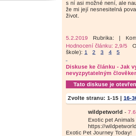
s ní asi možné není, ale na
že mi její nesnesitelná pov
život.
5.2.2019
Rubrika:
| Kom
Hodnocení článku: 2,9/5
Oz
škole):
1
2
3
4
5
Diskuse ke článku - Jak v
nevyzpytatelným člověk
Tato diskuse je otevřen
Zvolte stranu:
1-15
|
16-3
wildpetworld
-
7.6
Exotic pet Animals 
https://wildpetworl
Exotic Pet Journey Today!