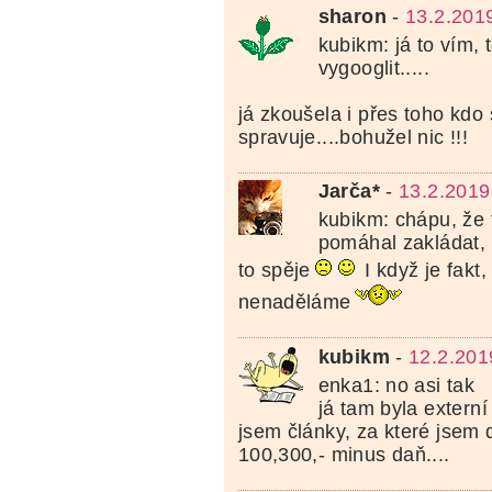
sharon
-
13.2.201
kubikm: já to vím, 
vygooglit.....
já zkoušela i přes toho kdo
spravuje....bohužel nic !!!
Jarča*
-
13.2.2019
kubikm: chápu, že 
pomáhal zakládat, 
to spěje
I když je fakt,
nenaděláme
kubikm
-
12.2.201
enka1: no asi tak
já tam byla externí
jsem články, za které jsem
100,300,- minus daň....