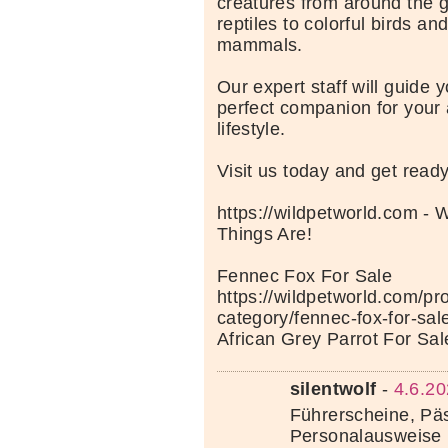
creatures from around the g
reptiles to colorful birds an
mammals.
Our expert staff will guide y
perfect companion for your
lifestyle.
Visit us today and get read
https://wildpetworld.com - 
Things Are!
Fennec Fox For Sale
https://wildpetworld.com/pr
category/fennec-fox-for-sal
African Grey Parrot For Sal
silentwolf
-
4.6.20
Führerscheine, Pä
Personalausweise 