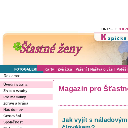
DNES JE
9.8.
FOTOGALERIE
Karty
Zvířátka
Vaření
Naštvalo vás
Potěši
Reklama:
Úvodní strana
Magazín pro Šťastn
Život a vztahy
Pro maminky
Zdraví a krása
Náš domov
Cestování
Jak vyjít s náladový
Společnost
člověkem?