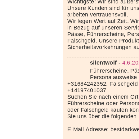
Wichtigste: Wir sind äußerst
Unsere Kunden sind für uns
arbeiten vertrauensvoll.
Wir legen Wert auf Zeit. Wi
in Bezug auf unseren Servi
Pässe, Führerscheine, Per
Falschgeld. Unsere Produkte
Sicherheitsvorkehrungen au
silentwolf
-
4.6.20
Führerscheine, Pä
Personalausweise 
+31684242352, Falschgeld
+14197401037
Suchen Sie nach einem Ort
Führerscheine oder Person
oder Falschgeld kaufen kö
Sie uns über die folgenden
E-Mail-Adresse: bestdark