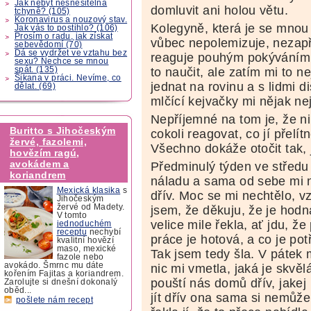
Jak nebýt nesnesitelná
domluvit ani holou větu.
tchyně? (105)
Koronavirus a nouzový stav.
Kolegyně, která je se mnou v
Jak vás to postihlo? (106)
Prosím o radu, jak získat
vůbec nepolemizuje, nezapřá
sebevědomí (70)
Dá se vydržet ve vztahu bez
reaguje pouhým pokýváním 
sexu? Nechce se mnou
spát. (135)
to naučit, ale zatím mi to 
Šikana v práci. Nevíme, co
jednat na rovinu a s lidmi d
dělat. (69)
mlčící kejvačky mi nějak ne
Nepříjemné na tom je, že n
Buritto s Jihočeským
cokoli reagovat, co jí přelí
žervé, fazolemi,
Všechno dokáže otočit tak, 
hovězím ragú,
avokádem a
Předminulý týden ve středu
koriandrem
náladu a sama od sebe mi n
Mexická klasika
s
dřív. Moc se mi nechtělo, v
Jihočeským
žervé od Madety.
jsem, že děkuju, že je hodn
V tomto
velice mile řekla, ať jdu, ž
jednoduchém
receptu
nechybí
práce je hotová, a co je pot
kvalitní hovězí
maso, mexické
Tak jsem tedy šla. V pátek
fazole nebo
avokádo. Šmrnc mu dáte
nic mi vmetla, jaká je skvěl
kořením Fajitas a koriandrem.
pouští nás domů dřív, jakej
Zarolujte si dnešní dokonalý
oběd...
jít dřív ona sama si nemůže
pošlete nám recept