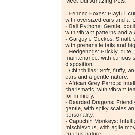
Meet Our Amazing Pets:
- Fennec Foxes: Playful, cu
with oversized ears and a lo
- Ball Pythons: Gentle, doci
with vibrant patterns and 
- Gargoyle Geckos: Small, 
with prehensile tails and bi
- Hedgehogs: Prickly, cute,
maintenance, with curious 
disposition.
- Chinchillas: Soft, fluffy, a
ears and a gentle nature.
- African Grey Parrots: Intel
charismatic, with vibrant f
for mimicry.
- Bearded Dragons: Friendly
gentle, with spiky scales an
personality.
- Capuchin Monkeys: Intelli
mischievous, with agile m
curious nature.