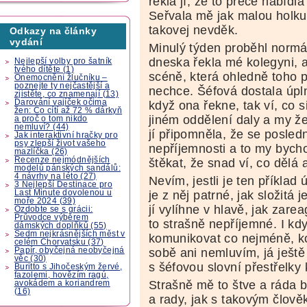
řekla jí, že to přece nabídl
Seřvala mě jak malou holku,
takovej nevděk.
Odkazy na články
vydání
Minulý týden proběhl normál
dneska řekla mé kolegyni, a
Nejlepší volby pro šatník
tvého dítěte (1)
scéně, která ohledně toho p
Onemocnění žlučníku –
poznejte ty nejčastější a
nechce. Šéfová dostala úpln
zjistěte, co znamenají (13)
Darování vajíček očima
když ona řekne, tak ví, co s
žen: Co cítí až 72 % dárkyň
jiném oddělení daly a my že
a proč o tom nikdo
nemluví? (44)
jí připomněla, že se posled
Jak interaktivní hračky pro
psy zlepší život vašeho
nepříjemnosti a to my byc
mazlíčka (26)
Recenze nejmódnějších
štěkat, že snad ví, co dělá 
modelů pánských sandálů:
4 návrhy na léto (27)
Nevím, jestli je ten příklad 
3 Nejlepší Destinace pro
Last Minute dovolenou u
je z něj patrné, jak složitá
moře 2024 (39)
jí vylíhne v hlavě, jak zare
Ozdobte se s grácii:
Průvodce výběrem
to strašně nepříjemné. I kd
dámských doplňků (55)
Sedm nejkrásnějších měst v
komunikovat co nejméně, k
celém Chorvatsku (37)
Papír, obyčejná neobyčejná
sobě ani nemluvím, já ješt
věc (30)
s šéfovou slovní přestřelky 
Buritto s Jihočeským žervé,
fazolemi, hovězím ragú,
Strašně mě to štve a ráda 
avokádem a koriandrem
(16)
a rady, jak s takovým člověk