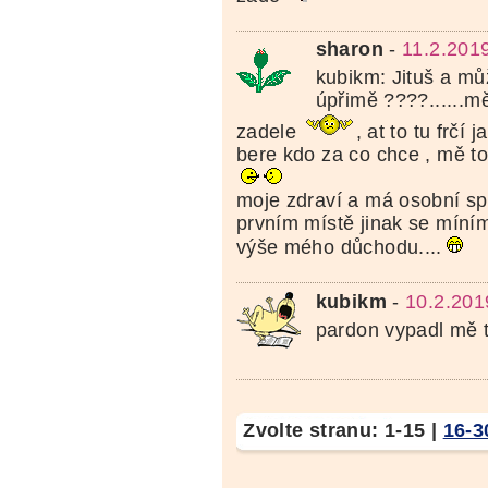
sharon
-
11.2.201
kubikm: Jituš a mů
úpřimě ????......mě
zadele
, at to tu frčí
bere kdo za co chce , mě to j
moje zdraví a má osobní sp
prvním místě jinak se míní
výše mého důchodu....
kubikm
-
10.2.201
pardon vypadl mě t
Zvolte stranu:
1-15
|
16-3