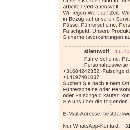
Unsere Kunden sind für uns
arbeiten vertrauensvoll.
Wir legen Wert auf Zeit. Wi
in Bezug auf unseren Servi
Pässe, Führerscheine, Per
Falschgeld. Unsere Produkte
Sicherheitsvorkehrungen au
silentwolf
-
4.6.20
Führerscheine, Pä
Personalausweise 
+31684242352, Falschgeld
+14197401037
Suchen Sie nach einem Ort
Führerscheine oder Person
oder Falschgeld kaufen kö
Sie uns über die folgenden
E-Mail-Adresse: bestdark
Nur WhatsApp-Kontakt: +