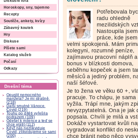
Diskusní fóra
Horoskopy, sny, tajemno
Potřebovala by
Recepty
radu ohledně
Soutěže, ankety, kvízy
mezilidských vz
Zábavný koutek
Nastoupila jsem
Hry
práce, kde jsem
Diskuse
velmi spokojená. Mám prim
Píšete sami
kolegyni, rozumné peníze,
Katalog služeb
zajímavou pracovní náplň a
Počasí
bonus v blízkosti domova,
Odkazy
seběhnu kopeček a jsem tam
měsíců a jediný problém, na
naší šéfové.
Dnešní téma
Je to žena ve věku 60 +, vl
Opustit nemocného
pracuje. To chápu, je sama 
manžela? Je mi strašně.
(218)
vyžila. Trápí mne, jakým z
Další smutné Vánoce.
nevyzpytatelná. Ona je jak 
Covid (219)
Touhu po dítěti vyřešila
popsala. Chvíli je milá a vs
podrazem (109)
Odešel k milence a teď se
Dokáže vystartovat kvůli n
chce vrátit (112)
Když nás nezlikviduje
vygradovat konflikt do nes
Covid, zlikvidujeme se sami
chce bránit nebo něco vysvě
(200)