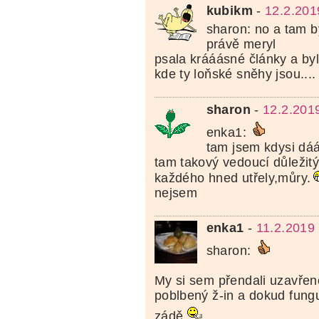
kubikm
-
12.2.201
sharon: no a tam b
právě meryl
psala krááásné články a byl
kde ty loňské sněhy jsou....
sharon
-
12.2.201
enka1:
tam jsem kdysi dáá
tam takový vedoucí důležitý
každého hned utřely,můry.
nejsem
enka1
-
11.2.2019
sharon:
My si sem přendali uzavřen
poblbený ž-in a dokud funguj
zádě