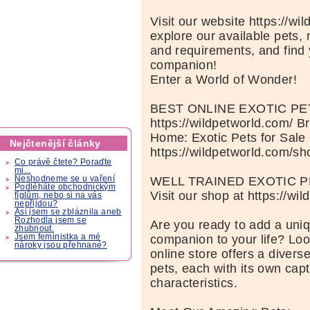
Visit our website https://wi
explore our available pets, 
and requirements, and find 
companion!
Enter a World of Wonder!
BEST ONLINE EXOTIC P
https://wildpetworld.com/ B
Home: Exotic Pets for Sale
Nejčtenější články
https://wildpetworld.com/sh
Co právě čtete? Poraďte
mi...
Neshodneme se u vaření
WELL TRAINED EXOTIC P
Podléháte obchodnickým
Visit our shop at https://wi
fíglům, nebo si na vás
nepřijdou?
Asi jsem se zbláznila aneb
Rozhodla jsem se
Are you ready to add a uniq
zhubnout.
Jsem feministka a mé
companion to your life? Loo
nároky jsou přehnané?
online store offers a diverse
pets, each with its own capt
characteristics.