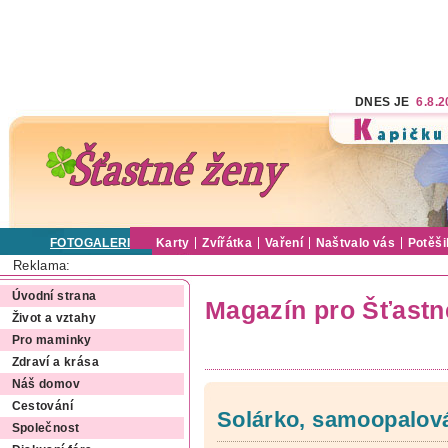
DNES JE
6.8.
FOTOGALERIE
Karty
Zvířátka
Vaření
Naštvalo vás
Potěši
Reklama:
Úvodní strana
Magazín pro Šťastn
Život a vztahy
Pro maminky
Zdraví a krása
Náš domov
Cestování
Solárko, samoopalová
Společnost