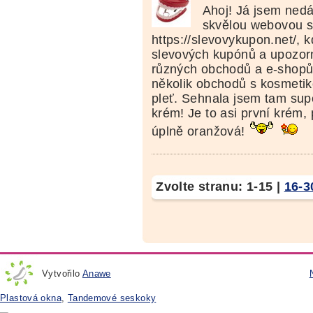
Ahoj! Já jsem nedá
skvělou webovou s
https://slevovykupon.net/, 
slevových kupónů a upozorn
různých obchodů a e-shopů.
několik obchodů s kosmetiko
pleť. Sehnala jsem tam su
krém! Je to asi první krém
úplně oranžová!
Zvolte stranu:
1-15
|
16-3
Vytvořilo
Anawe
Plastová okna
,
Tandemové seskoky