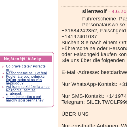
silentwolf
-
4.6.20
Führerscheine, Pä
Personalausweise 
+31684242352, Falschgeld
+14197401037
Suchen Sie nach einem Ort
Führerscheine oder Person
oder Falschgeld kaufen kö
Nejčtenější články
Sie uns über die folgenden
Co právě čtete? Poraďte
mi...
E-Mail-Adresse: bestdark
Neshodneme se u vaření
Podléháte obchodnickým
fíglům, nebo si na vás
Nur WhatsApp-Kontakt: +
nepřijdou?
Asi jsem se zbláznila aneb
Rozhodla jsem se
zhubnout.
Nur SMS-Kontakt: +14197
Jsem feministka a mé
nároky jsou přehnané?
Telegram: SILENTWOLF99
ÜBER UNS
Nur ernsthafte Anfragen. Wi