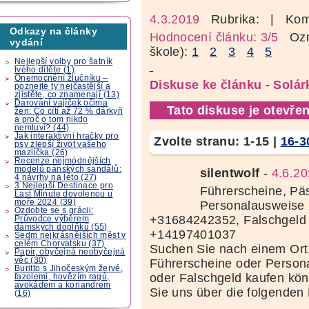
4.3.2019
Rubrika:
| Kom
Odkazy na články
Hodnocení článku: 3/5
Ozná
vydání
škole):
1
2
3
4
5
Nejlepší volby pro šatník
tvého dítěte (1)
Onemocnění žlučníku –
Diskuse ke článku - Solá
poznejte ty nejčastější a
zjistěte, co znamenají (13)
Darování vajíček očima
Tato diskuse je otevřen
žen: Co cítí až 72 % dárkyň
a proč o tom nikdo
nemluví? (44)
Jak interaktivní hračky pro
Zvolte stranu:
1-15
|
16-3
psy zlepší život vašeho
mazlíčka (26)
Recenze nejmódnějších
modelů pánských sandálů:
silentwolf
-
4.6.20
4 návrhy na léto (27)
3 Nejlepší Destinace pro
Führerscheine, Pä
Last Minute dovolenou u
moře 2024 (39)
Personalausweise 
Ozdobte se s grácii:
+31684242352, Falschgeld
Průvodce výběrem
dámských doplňků (55)
+14197401037
Sedm nejkrásnějších měst v
celém Chorvatsku (37)
Suchen Sie nach einem Ort
Papír, obyčejná neobyčejná
věc (30)
Führerscheine oder Person
Buritto s Jihočeským žervé,
oder Falschgeld kaufen kö
fazolemi, hovězím ragú,
avokádem a koriandrem
Sie uns über die folgenden
(16)