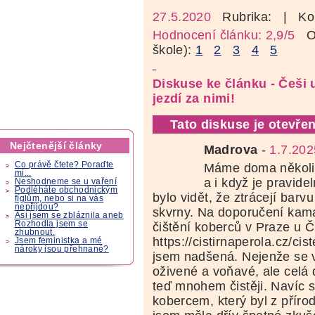
27.5.2020
Rubrika:
| Ko
Hodnocení článku: 2,9/5
Oz
škole):
1
2
3
4
5
Diskuse ke článku - Češi u
jezdí za nimi!
Tato diskuse je otevřen
Nejčtenější články
Madrova
-
1.7.202
Co právě čtete? Poraďte
Máme doma několi
mi...
a i když je pravid
Neshodneme se u vaření
Podléháte obchodnickým
bylo vidět, že ztrácejí barv
fíglům, nebo si na vás
nepřijdou?
skvrny. Na doporučení kam
Asi jsem se zbláznila aneb
Rozhodla jsem se
čištění koberců v Praze u Č
zhubnout.
https://cistirnaperola.cz/cis
Jsem feministka a mé
nároky jsou přehnané?
jsem nadšená. Nejenže se v
oživené a voňavé, ale celá
teď mnohem čistěji. Navíc si 
kobercem, který byl z příro