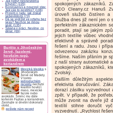
Jak nebýt nesnesitelná
spokojených zákazníků. Z
tchyně? (105)
Koronavirus a nouzový stav.
CEO Cleany.cz Hanuš Zvo
Jak vás to postihlo? (106)
Prosím o radu, jak získat
úroveň služeb čistíren a
sebevědomí (70)
Služba dnes již není jen o 
Dá se vydržet ve vztahu bez
sexu? Nechce se mnou
perfektním zákaznickém ser
spát. (135)
Šikana v práci. Nevíme, co
poradit, ptají se jakým zp
dělat. (69)
jejich textílie vůbec vhodné
efektivně a správně porad
řešení a radu. Jsou i příp
Buritto s Jihočeským
odvezenou zakázku konzu
žervé, fazolemi,
hovězím ragú,
řešíme. Naším přáním je sp
avokádem a
z naší strany automatické a
koriandrem
spokojených zákazníků, kt
Mexická klasika
s
Zvolský.
Jihočeským
žervé od Madety.
Dalším důležitým aspekte
V tomto
jednoduchém
efektivita doručování. Zá
receptu
nechybí
kvalitní hovězí
dorazí zásilku vyzvednout 
maso, mexické
fazole nebo
zpět. V případě, že potřeb
avokádo. Šmrnc mu dáte
může zvonit na dveře již 
kořením Fajitas a koriandrem.
Zarolujte si dnešní dokonalý
textílií stihne doručit 
oběd...
pošlete nám recept
vyzvednutí. „Rychlost řeše