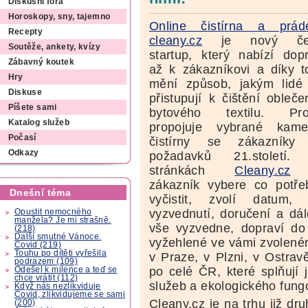
Diskusní fóra
Horoskopy, sny, tajemno
Online čistírna a prád
Recepty
cleany.cz
je nový če
Soutěže, ankety, kvízy
startup, který nabízí dop
Zábavný koutek
až k zákazníkovi a díky 
Hry
mění způsob, jakým lidé
Diskuse
přistupují k čištění obleče
Píšete sami
bytového textilu. Pro
Katalog služeb
propojuje vybrané kam
Počasí
čistírny se zákazníky
Odkazy
požadavků 21.století.
stránkách
Cleany.cz
zákazník vybere co potře
Dnešní téma
vyčistit, zvolí datum,
vyzvednutí, doručení a dál
Opustit nemocného
manžela? Je mi strašně.
vše vyzvedne, dopraví do 
(218)
Další smutné Vánoce.
vyžehlené ve vámi zvolené
Covid (219)
Touhu po dítěti vyřešila
v Praze, v Plzni, v Ostrav
podrazem (109)
po celé ČR, které splňují 
Odešel k milence a teď se
chce vrátit (112)
služeb a ekologického fung
Když nás nezlikviduje
Covid, zlikvidujeme se sami
Cleany.cz je na trhu již dr
(200)