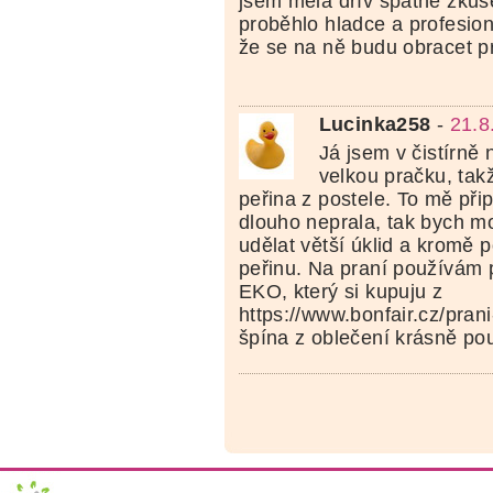
jsem měla dřív špatné zkuš
proběhlo hladce a profesio
že se na ně budu obracet p
Lucinka258
-
21.8
Já jsem v čistírně
velkou pračku, takž
peřina z postele. To mě při
dlouho neprala, tak bych m
udělat větší úklid a kromě p
peřinu. Na praní používám
EKO, který si kupuju z
https://www.bonfair.cz/pran
špína z oblečení krásně pou