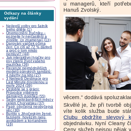
u managerů, kteří potřebuj
Hanuš Zvolský.
Odkazy na články
vydání
Nejlepší volby pro šatník
tvého dítěte (1)
Onemocnění žlučníku –
poznejte ty nejčastější a
zjistěte, co znamenají (13)
Darování vajíček očima
žen: Co cítí až 72 % dárkyň
a proč o tom nikdo
nemluví? (44)
Jak interaktivní hračky pro
psy zlepší život vašeho
mazlíčka (26)
Recenze nejmódnějších
modelů pánských sandálů:
4 návrhy na léto (27)
3 Nejlepší Destinace pro
Last Minute dovolenou u
moře 2024 (39)
Ozdobte se s grácii:
Průvodce výběrem
dámských doplňků (55)
věcem.” dodává spoluzaklad
Sedm nejkrásnějších měst v
celém Chorvatsku (37)
Skvělé je, že při tvorbě o
Papír, obyčejná neobyčejná
víte kolik služba bude st
věc (30)
Buritto s Jihočeským žervé,
Clubu obdržíte slevový
fazolemi, hovězím ragú,
avokádem a koriandrem
objednávku. Nyní Cleany či
(16)
Ceny služeb nejsou nějak 