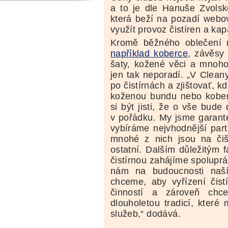
a to je dle Hanuše Zvolsk
která beží na pozadí webov
využít provoz čistíren a kap
Kromě běžného oblečení
například koberce
, závěsy
šaty, kožené věci a mnoho 
jen tak neporadí. „V Cleany 
po čistírnách a zjištovať, kd
koženou bundu nebo koberec
si být jisti, že o vše bude
v pořádku. My jsme garante
vybíráme nejvhodnější partn
mnohé z nich jsou na čiš
ostatní. Dalším důležitým 
čistírnou zahájíme spoluprá
nám na budoucnosti naší
chceme, aby vyřízení čist
činností a zároveň chc
dlouholetou tradicí, které
služeb,“ dodává.