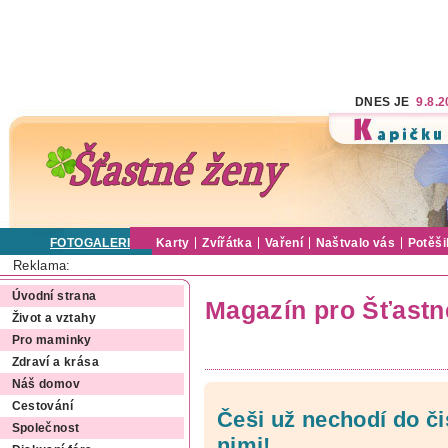
DNES JE
9.8.
FOTOGALERIE
Karty
Zvířátka
Vaření
Naštvalo vás
Potěši
Reklama:
Úvodní strana
Magazín pro Šťastn
Život a vztahy
Pro maminky
Zdraví a krása
Náš domov
Cestování
Češi už nechodí do čis
Společnost
nimi!