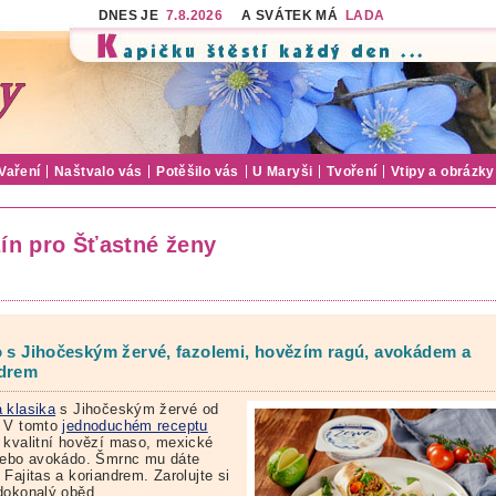
DNES JE
7.8.2026
A SVÁTEK MÁ
LADA
Vaření
Naštvalo vás
Potěšilo vás
U Maryši
Tvoření
Vtipy a obrázky
ín pro Šťastné ženy
o s Jihočeským žervé, fazolemi, hovězím ragú, avokádem a
ndrem
 klasika
s Jihočeským žervé od
 V tomto
jednoduchém receptu
 kvalitní hovězí maso, mexické
nebo avokádo. Šmrnc mu dáte
Fajitas a koriandrem. Zarolujte si
dokonalý oběd.