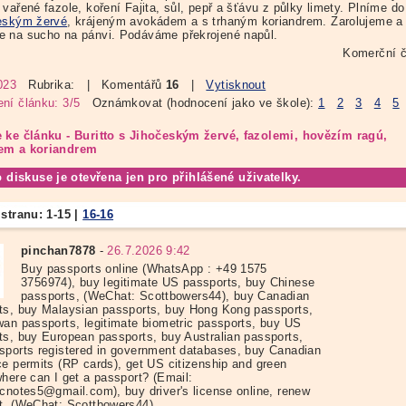
vařené fazole, koření Fajita, sůl, pepř a šťávu z půlky limety. Plníme do t
eským žervé
, krájeným avokádem a s trhaným koriandrem. Zarolujeme a
 na sucho na pánvi. Podáváme překrojené napůl.
Komerční č
023
Rubrika:
| Komentářů
16
|
Vytisknout
ní článku: 3/5
Oznámkovat (hodnocení jako ve škole):
1
2
3
4
5
 ke článku - Buritto s Jihočeským žervé, fazolemi, hovězím ragú,
em a koriandrem
o diskuse je otevřena jen pro přihlášené uživatelky.
 stranu:
1-15
|
16-16
pinchan7878
-
26.7.2026 9:42
Buy passports online (WhatsApp : +49 1575
3756974), buy legitimate US passports, buy Chinese
passports, (WeChat: Scottbowers44), buy Canadian
ts, buy Malaysian passports, buy Hong Kong passports,
wan passports, legitimate biometric passports, buy US
ts, buy European passports, buy Australian passports,
sports registered in government databases, buy Canadian
ce permits (RP cards), get US citizenship and green
where can I get a passport? (Email:
icnotes5@gmail.com), buy driver's license online, renew
t. (WeChat: Scottbowers44)