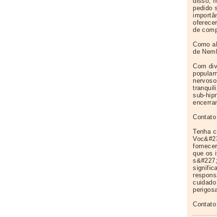
disso, 
pedido 
importâ
oferece
de compr
Como al
de Nemb
Com div
popular
nervoso
tranqui
sub-hip
encerra
Contato
Tenha c
Voc&#23
fornece
que os i
s&#227;
signifi
respons
cuidado
perigos
Contato