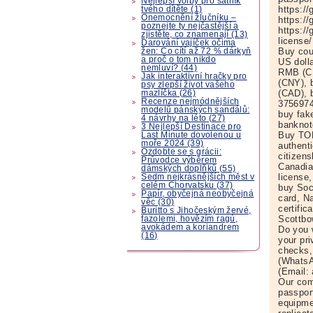
Nejlepší volby pro šatník
https://
tvého dítěte (1)
Onemocnění žlučníku –
https://
poznejte ty nejčastější a
https://
zjistěte, co znamenají (13)
license/
Darování vajíček očima
Buy cou
žen: Co cítí až 72 % dárkyň
a proč o tom nikdo
US doll
nemluví? (44)
RMB (CN
Jak interaktivní hračky pro
(CNY), 
psy zlepší život vašeho
(CAD), 
mazlíčka (26)
Recenze nejmódnějších
3756974
modelů pánských sandálů:
buy fak
4 návrhy na léto (27)
banknot
3 Nejlepší Destinace pro
Buy TOE
Last Minute dovolenou u
moře 2024 (39)
authent
Ozdobte se s grácii:
citizen
Průvodce výběrem
Canadian
dámských doplňků (55)
license
Sedm nejkrásnějších měst v
celém Chorvatsku (37)
buy Soc
Papír, obyčejná neobyčejná
card, N
věc (30)
certific
Buritto s Jihočeským žervé,
Scottbo
fazolemi, hovězím ragú,
avokádem a koriandrem
Do you w
(16)
your pri
checks,
(WhatsA
(Email:
Our com
passpor
equipme