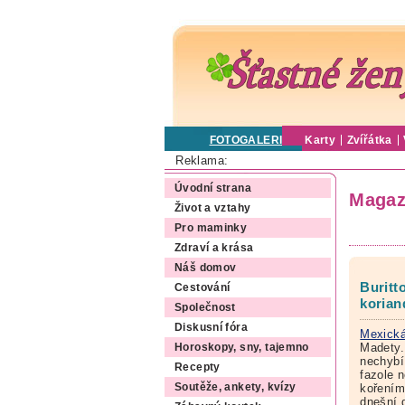
FOTOGALERIE
Karty
Zvířátka
Reklama:
Úvodní strana
Magaz
Život a vztahy
Pro maminky
Zdraví a krása
Náš domov
Buritt
Cestování
koria
Společnost
Diskusní fóra
Mexická
Madety.
Horoskopy, sny, tajemno
nechybí
Recepty
fazole 
kořením 
Soutěže, ankety, kvízy
dnešní 