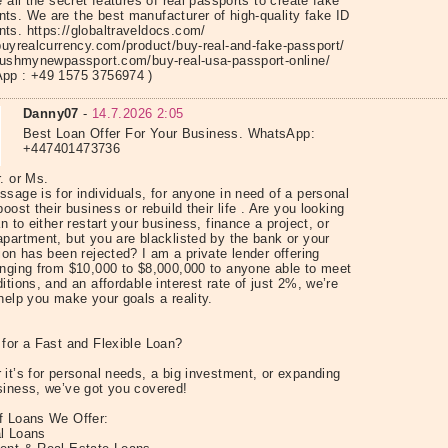
e all the secret features of real passports to create fake
ts. We are the best manufacturer of high-quality fake ID
ts. https://globaltraveldocs.com/
/buyrealcurrency.com/product/buy-real-and-fake-passport/
/rushmynewpassport.com/buy-real-usa-passport-online/
pp : +49 1575 3756974 )
Danny07
-
14.7.2026 2:05
Best Loan Offer For Your Business. WhatsApp:
+447401473736
. or Ms.
sage is for individuals, for anyone in need of a personal
boost their business or rebuild their life . Are you looking
an to either restart your business, finance a project, or
apartment, but you are blacklisted by the bank or your
ion has been rejected? I am a private lender offering
anging from $10,000 to $8,000,000 to anyone able to meet
itions, and an affordable interest rate of just 2%, we’re
help you make your goals a reality.
 for a Fast and Flexible Loan?
it’s for personal needs, a big investment, or expanding
siness, we’ve got you covered!
f Loans We Offer:
l Loans