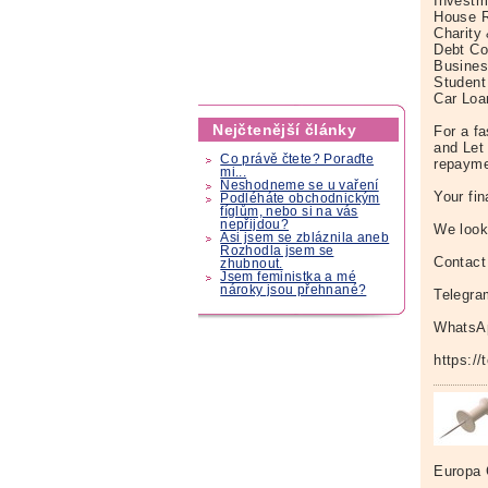
Investm
House R
Charity
Debt Co
Busines
Student
Car Loa
Nejčtenější články
For a f
and Let
Co právě čtete? Poraďte
repaymen
mi...
Neshodneme se u vaření
Your fin
Podléháte obchodnickým
fíglům, nebo si na vás
nepřijdou?
We look
Asi jsem se zbláznila aneb
Rozhodla jsem se
Contact
zhubnout.
Jsem feministka a mé
nároky jsou přehnané?
Telegr
WhatsA
https://
Europa 