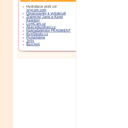
Hydratace pleti od
yvycom.com
Omalovánky k vytisknutí
Zlatnictví Jana a Karel
Kaletovi
LomCars.cz
Abecedazdraví.cz
Nakladatelství FRAGMENT
KupSkodu.cz
Pomáháme
Jolis
Barchoš