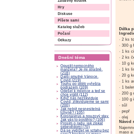
Zábavný koutek
Hry
Diskuse
Píšete sami
Katalog služeb
Délka p
Ingredi
Počasí
· 2 ks to
Odkazy
· 300 g
· 1 ks c
· 2 ks 
Dnešní téma
· 10 g k
Opustit nemocného
· 1 ks l
manžela? Je mi strašně.
(218)
· 20 g k
Další smutné Vánoce.
Covid (219)
· 1 ks 
Touhu po dítěti vyřešila
· 1 bal
podrazem (109)
Odešel k milence a teď se
· 200 g 
chce vrátit (112)
Když nás nezlikviduje
· 100 g
Covid, zlikvidujeme se sami
· sůl
(200)
Jak nebýt nesnesitelná
· pepř
tchyně? (105)
Koronavirus a nouzový stav.
· olej
Jak vás to postihlo? (106)
Návod n
Prosím o radu, jak získat
sebevědomí (70)
Najemno
Dá se vydržet ve vztahu bez
maso a 
sexu? Nechce se mnou