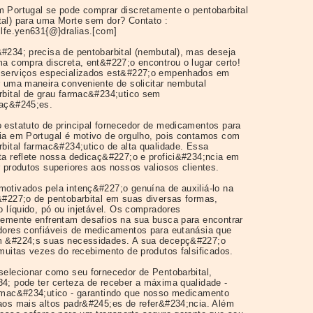
 Portugal se pode comprar discretamente o pentobarbital
al) para uma Morte sem dor? Contato :
ilfe.yen631{@}dralias.[com]
#234; precisa de pentobarbital (nembutal), mas deseja
ma compra discreta, ent&#227;o encontrou o lugar certo!
serviços especializados est&#227;o empenhados em
r uma maneira conveniente de solicitar nembutal
rbital de grau farmac&#234;utico sem
aç&#245;es.
 estatuto de principal fornecedor de medicamentos para
ia em Portugal é motivo de orgulho, pois contamos com
rbital farmac&#234;utico de alta qualidade. Essa
ta reflete nossa dedicaç&#227;o e profici&#234;ncia em
r produtos superiores aos nossos valiosos clientes.
otivados pela intenç&#227;o genuína de auxiliá-lo na
&#227;o de pentobarbital em suas diversas formas,
o líquido, pó ou injetável. Os compradores
temente enfrentam desafios na sua busca para encontrar
dores confiáveis de medicamentos para eutanásia que
 &#224;s suas necessidades. A sua decepç&#227;o
 muitas vezes do recebimento de produtos falsificados.
selecionar como seu fornecedor de Pentobarbital,
4; pode ter certeza de receber a máxima qualidade -
rmac&#234;utico - garantindo que nosso medicamento
aos mais altos padr&#245;es de refer&#234;ncia. Além