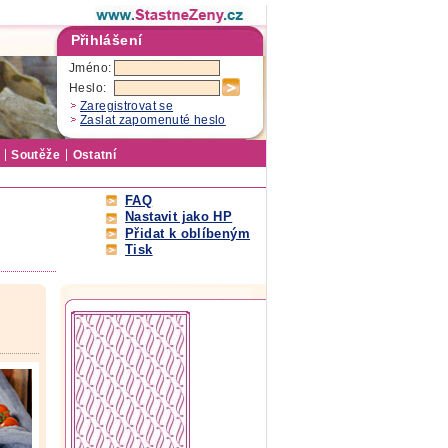
Přihlášení
Jméno:
Heslo:
Zaregistrovat se
Zaslat zapomenuté heslo
Soutěže
Ostatní
FAQ
Nastavit jako HP
Přidat k oblíbeným
Tisk