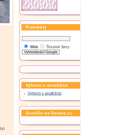
Prohledej
Web
Šťastné ženy
Výherci v soutěžích
Výherci v soutěžích
Soutěže na Soutez.cz
ězí