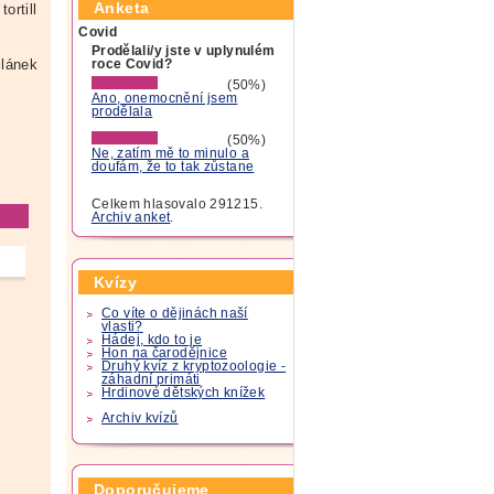
Anketa
ortill
Covid
Prodělali/y jste v uplynulém
lánek
roce Covid?
(50%)
Ano, onemocnění jsem
prodělala
(50%)
Ne, zatím mě to minulo a
doufám, že to tak zůstane
Celkem hlasovalo 291215.
Archiv anket
.
Kvízy
Co víte o dějinách naší
vlasti?
Hádej, kdo to je
Hon na čarodějnice
Druhý kvíz z kryptozoologie -
záhadní primáti
Hrdinové dětských knížek
Archiv kvízů
Doporučujeme