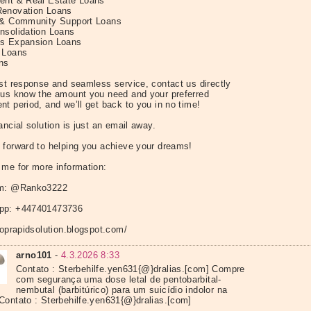
ent & Real Estate Loans
enovation Loans
 & Community Support Loans
nsolidation Loans
s Expansion Loans
 Loans
ns
ast response and seamless service, contact us directly
 us know the amount you need and your preferred
t period, and we’ll get back to you in no time!
ancial solution is just an email away.
 forward to helping you achieve your dreams!
 me for more information:
am: @Ranko3222
pp: +447401473736
toprapidsolution.blogspot.com/
arno101
-
4.3.2026 8:33
Contato : Sterbehilfe.yen631{@}dralias.[com] Compre
com segurança uma dose letal de pentobarbital-
nembutal (barbitúrico) para um suicídio indolor na
Contato : Sterbehilfe.yen631{@}dralias.[com]