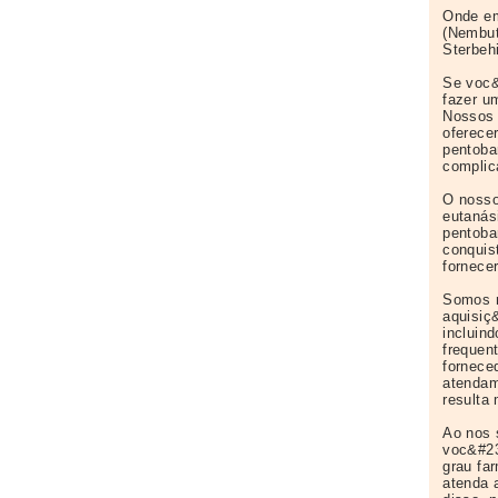
Onde em
(Nembut
Sterbeh
Se voc&
fazer u
Nossos 
oferece
pentoba
complic
O nosso
eutanás
pentoba
conquis
fornece
Somos m
aquisiç
incluind
frequen
fornece
atendam
resulta
Ao nos 
voc&#23
grau fa
atenda 