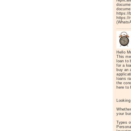
replicat
documen
documen
https:/
https:/
(WhatsA
Hello Mr
This mes
loan to 
for a lo
buy an 
applicat
loans r
the cond
here to 
Looking
Whether 
your bu
Types o
Persona