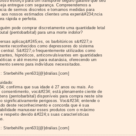
nosso esforço para um transporte seguro garante que seu
seja entregue com segurança. Compreendemos a
ncia de sermos discretos e tomamos medidas para
r aos nossos estimados clientes uma experi&#234;ncia
a rápida e perfeita.
guém pode comprar discretamente uma quantidade letal
utal (pentobarbital) para uma morte indolor?
ersas aplicaç&#245;es, os barbitúricos s&#227;o
mente reconhecidos como depressores do sistema
 central. S&#227;o frequentemente utilizados como
lizantes, hipnóticos, anticonvulsivantes em quantidades
nóticas e até mesmo para eutanásia, oferecendo um
mento sereno para indivíduos necessitados.
 : Sterbehilfe.yen631{@}dralias.[com]
uidado:
4; confirma que sua idade é 27 anos ou mais. Ao
r consentimento, voc&#234; está plenamente ciente de
tens (pentobarbital) disponíveis para compra neste site
o significativamente perigosos. Voc&#234; entende o
cado deste reconhecimento e concorda que é sua
abilidade manusear esses produtos com o máximo
 e respeito devido &#224;s suas características
as.
 : Sterbehilfe.yen631{@}dralias.[com]