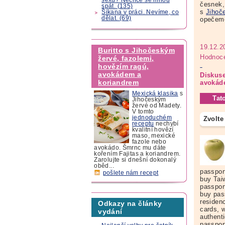
česnek, 
spát. (135)
s
Jihoč
Šikana v práci. Nevíme, co
dělat. (69)
opečeme
19.12.2
Buritto s Jihočeským
Hodnoce
žervé, fazolemi,
hovězím ragú,
avokádem a
Diskuse
koriandrem
avokád
Mexická klasika
s
Tat
Jihočeským
žervé od Madety.
V tomto
jednoduchém
Zvolte
receptu
nechybí
kvalitní hovězí
maso, mexické
fazole nebo
avokádo. Šmrnc mu dáte
kořením Fajitas a koriandrem.
Zarolujte si dnešní dokonalý
oběd...
passpor
pošlete nám recept
buy Tai
passpor
buy pas
residen
Odkazy na články
cards, 
vydání
authent
passpor