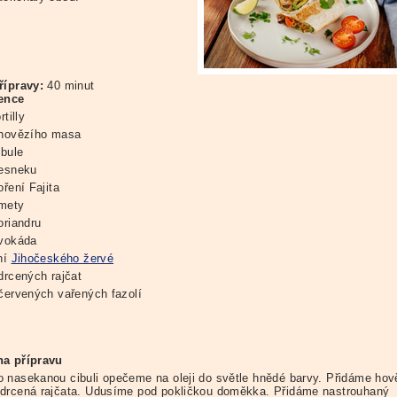
řípravy:
40 minut
ence
rtilly
 hovězího masa
ibule
česneku
oření Fajita
imety
oriandru
avokáda
ení
Jihočeského žervé
drcených rajčat
 červených vařených fazolí
a přípravu
 nasekanou cibuli opečeme na oleji do světle hnědé barvy. Přidáme hov
drcená rajčata. Udusíme pod pokličkou doměkka. Přidáme nastrouhaný