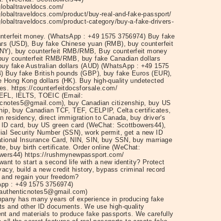
globaltraveldocs.com/
globaltraveldocs.com/product/buy-real-and-fake-passport/
globaltraveldocs.com/product-category/buy-a-fake-drivers-
nterfeit money. (WhatsApp : +49 1575 3756974) Buy fake
ars (USD), Buy fake Chinese yuan (RMB), buy counterfeit
Y), buy counterfeit RMB/RMB, Buy counterfeit money
buy counterfeit RMB/RMB, buy fake Canadian dollars
buy fake Australian dollars (AUD) (WhatsApp : +49 1575
) Buy fake British pounds (GBP), buy fake Euros (EUR),
e Hong Kong dollars (HK). Buy high-quality undetected
es. https://counterfeitdocsforsale.com/
FL, IELTS, TOEIC (Email:
icnotes5@gmail.com), buy Canadian citizenship, buy US
ship, buy Canadian TCF, TEF, CELPIP, Celta certificates,
 residency, direct immigration to Canada, buy driver's
, ID card, buy US green card (WeChat: Scottbowers44),
ial Security Number (SSN), work permit, get a new ID
ational Insurance Card, NIN, SIN, buy SSN, buy marriage
ate, buy birth certificate. Order online (WeChat:
wers44) https://rushmynewpassport.com/
ant to start a second life with a new identity? Protect
vacy, build a new credit history, bypass criminal record
 and regain your freedom?
pp : +49 1575 3756974)
 authenticnotes5@gmail.com)
pany has many years of experience in producing fake
ts and other ID documents. We use high-quality
nt and materials to produce fake passports. We carefully