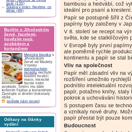
bambusu a hedvábí, což vytv
spát. (135)
Šikana v práci. Nevíme, co
ideální pro psaní a kreslení
dělat. (69)
Papír se postupně šířil z Čí
papírny byly založeny v Ja
Buritto s Jihočeským
V 8. století se recept na v
žervé, fazolemi,
světa, kde se stalklíčovým 
hovězím ragú,
avokádem a
V Evropě byly první papírny
koriandrem
ale poměrně rychle produkc
Mexická klasika
s
kontinentu a papír se stal b
Jihočeským
žervé od Madety.
Vliv na společnost
V tomto
jednoduchém
Papír měl zásadní vliv na vý
receptu
nechybí
kvalitní hovězí
rozšíření umožnilo rychlejší
maso, mexické
fazole nebo
podnítilo intelektuální rozv
avokádo. Šmrnc mu dáte
kořením Fajitas a koriandrem.
papír, potažmo knihy, stal
Zarolujte si dnešní dokonalý
pokrok a uchovávání histor
oběd...
pošlete nám recept
S postupem času se techno
a vznikaly nové druhy. Možno
papír přestal být pouze ko
Odkazy na články
vydání
Budoucnost