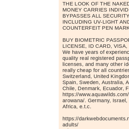
THE LOOK OF THE NAKED
MONEY CARRIES INDIVID
BYPASSES ALL SECURIT
INCLUDING UV-LIGHT AN
COUNTERFEIT PEN MAR
BUY BIOMETRIC PASSPOR
LICENSE, ID CARD, VISA,
We have years of experienc
quality real registered passp
licenses, and many other i
really cheap for all countri
Switzerland, United Kingdo
Spain, Sweden, Australia, A
Chile, Denmark, Ecuador, F
https://www.aquawilds.com/
arowana/. Germany, Israel
Africa, e.t.c.
https://darkwebdocuments.n
adults/