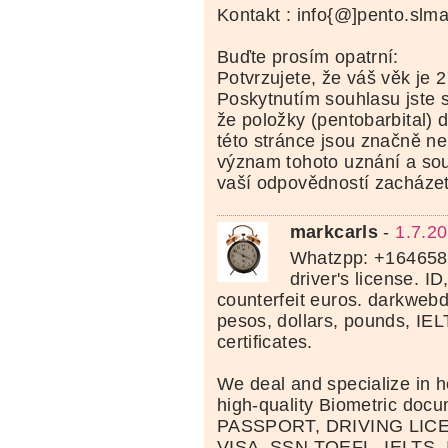
Kontakt : info{@]pento.slma
Buďte prosím opatrní:
Potvrzujete, že váš věk je 2
Poskytnutím souhlasu jste s
že položky (pentobarbital) 
této stránce jsou značně 
význam tohoto uznání a souh
vaší odpovědností zacházet
markcarls
-
1.7.2
Whatzpp: +164658
driver's license. I
counterfeit euros. darkwe
pesos, dollars, pounds, IE
certificates.
We deal and specialize in h
high-quality Biometric docu
PASSPORT, DRIVING LICE
VISA, SSN TOEFL, IELTS,