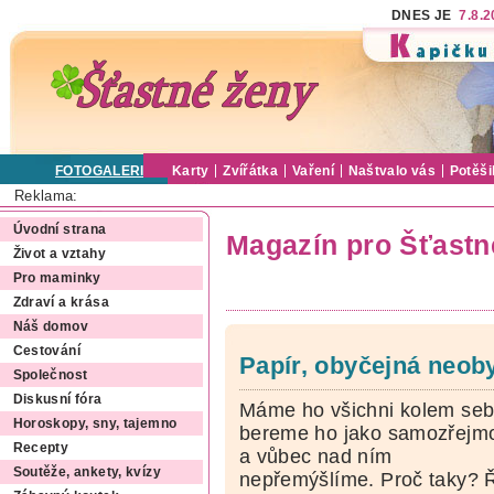
DNES JE
7.8.
FOTOGALERIE
Karty
Zvířátka
Vaření
Naštvalo vás
Potěši
Reklama:
Úvodní strana
Magazín pro Šťastn
Život a vztahy
Pro maminky
Zdraví a krása
Náš domov
Cestování
Papír, obyčejná neob
Společnost
Diskusní fóra
Máme ho všichni kolem seb
Horoskopy, sny, tajemno
bereme ho jako samozřejm
Recepty
a vůbec nad ním
Soutěže, ankety, kvízy
nepřemýšlíme. Proč taky? 