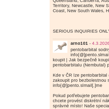
Queensland, Canberra, Aust
Territory, Newcastle, New 
Coast, New South Wales, H
SERIOUS INQUIRIES ONL
arno101
-
4.3.202
pentobarbital sodn
info{@]pento.slmai
koupit | Jak bezpečně koup
pentobarbitalu (Nembutal) p
Kde v ČR lze pentobarbital
zakoupit pro bezbolestnou 
info{@]pento.slmail[.]me
Pokud potřebujete pentobarb
chcete provést diskrétní nák
správné místo! Naše specia