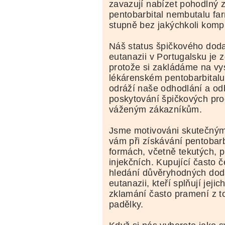
zavazují nabízet pohodlný 
pentobarbital nembutalu fa
stupně bez jakýchkoli kompl
Náš status špičkového doda
eutanazii v Portugalsku je z
protože si zakládáme na vy
lékárenském pentobarbitalu
odráží naše odhodlání a od
poskytování špičkových pr
váženým zákazníkům.
Jsme motivováni skutečný
vám při získávání pentobarb
formách, včetně tekutých, 
injekčních. Kupující často č
hledání důvěryhodných dod
eutanazii, kteří splňují jeji
zklamání často pramení z to
padělky.