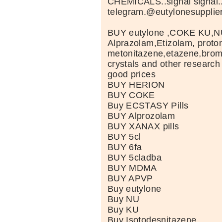
CHEMICALS..signal signal
telegram.@eutylonesupplie
BUY eutylone ,COKE KU,N
Alprazolam,Etizolam, proto
metonitazene,etazene,br
crystals and other research
good prices
BUY HERION
BUY COKE
Buy ECSTASY Pills
BUY Alprozolam
BUY XANAX pills
BUY 5cl
BUY 6fa
BUY 5cladba
BUY MDMA
BUY APVP
Buy eutylone
Buy NU
Buy KU
Buy Isotodesnitazene