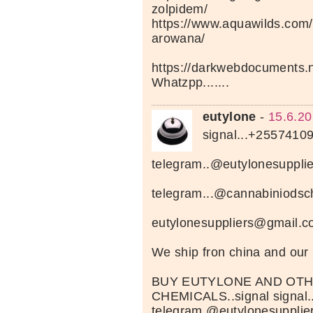
zolpidem/
https://www.aquawilds.com/
arowana/
https://darkwebdocuments.n
Whatzpp.......
eutylone
-
15.6.20
signal...+2557410
telegram..@eutylonesupplie
telegram...@cannabiniods
eutylonesuppliers@gmail.
We ship fron china and ou
BUY EUTYLONE AND OT
CHEMICALS..signal signal
telegram.@eutylonesupplie