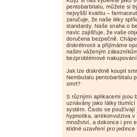
Když si nás vyberete jako 
pentobarbitalu, můžete si být
nejvyšší kvalitu – farmaceut
zaručuje, že naše léky splňu
standardy. Naše snaha o b
navíc zajišťuje, že vaše o
doručena bezpečně. Cháp
diskrétnosti a přijímáme o
našim váženým zákazníkům 
bezproblémové nakupování
Jak lze diskrétně koupit sm
Nembutalu pentobarbitalu 
smrt?
S různými aplikacemi jsou b
uznávány jako látky tlumící
systém. Často se používají j
hypnotika, antikonvulziva 
množství, a dokonce i pro eu
klidné uzavření pro jedince 