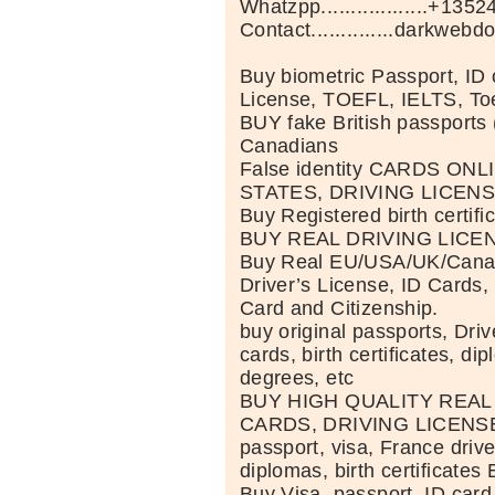
Whatzpp..................+13
Contact..............darkw
Buy biometric Passport, ID 
License, TOEFL, IELTS, Toe
BUY fake British passports
Canadians
False identity CARDS ONL
STATES, DRIVING LICEN
Buy Registered birth certifi
BUY REAL DRIVING LICE
Buy Real EU/USA/UK/Canad
Driver’s License, ID Cards
Card and Citizenship.
buy original passports, Driv
cards, birth certificates, di
degrees, etc
BUY HIGH QUALITY REAL
CARDS, DRIVING LICENS
passport, visa, France drive
diplomas, birth certificates
Buy Visa, passport, ID card, 