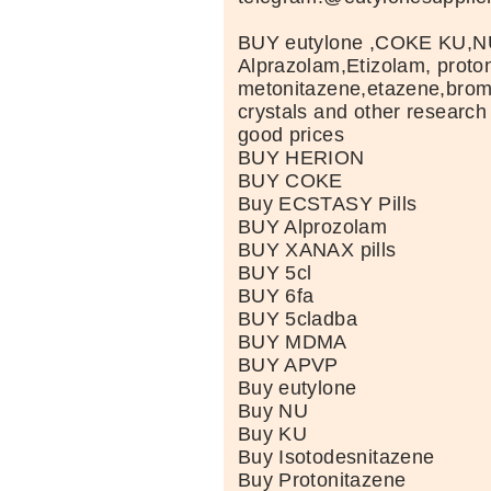
BUY eutylone ,COKE KU,N
Alprazolam,Etizolam, proto
metonitazene,etazene,br
crystals and other research
good prices
BUY HERION
BUY COKE
Buy ECSTASY Pills
BUY Alprozolam
BUY XANAX pills
BUY 5cl
BUY 6fa
BUY 5cladba
BUY MDMA
BUY APVP
Buy eutylone
Buy NU
Buy KU
Buy Isotodesnitazene
Buy Protonitazene