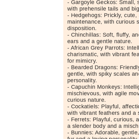
- Gargoyle Geckos: Small, 
with prehensile tails and bi
- Hedgehogs: Prickly, cute,
maintenance, with curious 
disposition.
- Chinchillas: Soft, fluffy, a
ears and a gentle nature.
- African Grey Parrots: Intel
charismatic, with vibrant f
for mimicry.
- Bearded Dragons: Friendly
gentle, with spiky scales an
personality.
- Capuchin Monkeys: Intelli
mischievous, with agile m
curious nature.
- Cockatiels: Playful, affect
with vibrant feathers and a
- Ferrets: Playful, curious, 
a slender body and a misch
- Bunnies: Adorable, gentle,
fur and a loving personality.