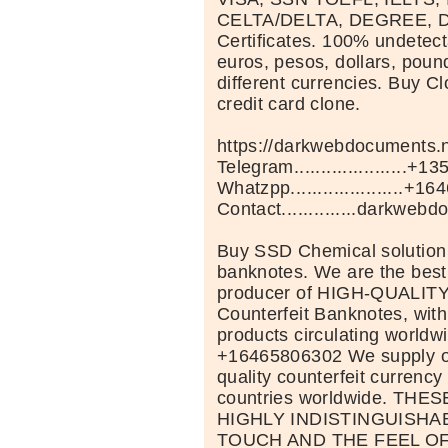
CELTA/DELTA, DEGREE, D
Certificates. 100% undetect
euros, pesos, dollars, pou
different currencies. Buy Cl
credit card clone.
https://darkwebdocuments.n
Telegram.....................+
Whatzpp.....................+
Contact..............darkw
Buy SSD Chemical solution t
banknotes. We are the bes
producer of HIGH-QUALITY
Counterfeit Banknotes, with 
products circulating worldwi
+16465806302 We supply onl
quality counterfeit currenc
countries worldwide. TH
HIGHLY INDISTINGUISHA
TOUCH AND THE FEEL O