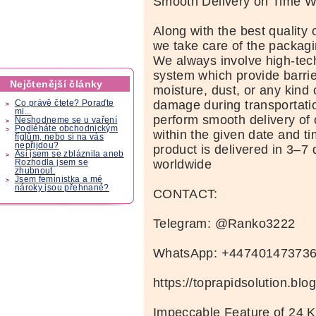
Smooth Delivery on Time W
Along with the best quality 
we take care of the packagi
We always involve high-te
system which provide barrie
Nejčtenější články
moisture, dust, or any kind
damage during transportatio
Co právě čtete? Poraďte
mi...
perform smooth delivery of
Neshodneme se u vaření
Podléháte obchodnickým
within the given date and ti
fíglům, nebo si na vás
nepřijdou?
product is delivered in 3–7 
Asi jsem se zbláznila aneb
worldwide
Rozhodla jsem se
zhubnout.
Jsem feministka a mé
nároky jsou přehnané?
CONTACT:
Telegram: @Ranko3222
WhatsApp: +44740147373
https://toprapidsolution.blo
Impeccable Feature of 24 K