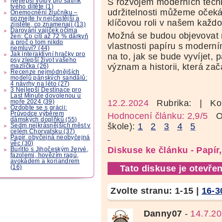
S rozvojem moderních tech
Nejlepší volby pro šatník
tvého dítěte (1)
udržitelnosti můžeme očekáv
Onemocnění žlučníku –
poznejte ty nejčastější a
klíčovou roli v našem každ
zjistěte, co znamenají (13)
Darování vajíček očima
Možná se budou objevovat n
žen: Co cítí až 72 % dárkyň
a proč o tom nikdo
vlastnosti papíru s modern
nemluví? (44)
Jak interaktivní hračky pro
na to, jak se bude vyvíjet, 
psy zlepší život vašeho
význam a historii, která zača
mazlíčka (26)
Recenze nejmódnějších
modelů pánských sandálů:
4 návrhy na léto (27)
3 Nejlepší Destinace pro
Last Minute dovolenou u
12.2.2024
Rubrika:
| Ko
moře 2024 (39)
Ozdobte se s grácii:
Průvodce výběrem
Hodnocení článku: 2,9/5
Oz
dámských doplňků (55)
škole):
1
2
3
4
5
Sedm nejkrásnějších měst v
celém Chorvatsku (37)
Papír, obyčejná neobyčejná
věc (30)
Diskuse ke článku - Papír
Buritto s Jihočeským žervé,
fazolemi, hovězím ragú,
avokádem a koriandrem
Tato diskuse je otevřen
(16)
Zvolte stranu:
1-15
|
16-3
Danny07
-
14.7.20