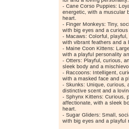
- Cane Corso Puppies: Loyal
energetic, with a muscular b
heart.
- Finger Monkeys: Tiny, soc
with big eyes and a curious
- Macaws: Colorful, playful,
with vibrant feathers and a
- Maine Coon Kittens: Large,
with a playful personality an
- Otters: Playful, curious, a
sleek body and a mischievo
- Raccoons: Intelligent, cur
with a masked face and a pl
- Skunks: Unique, curious, a
distinctive scent and a lovin
- Sphynx Kittens: Curious, p
affectionate, with a sleek b
heart.
- Sugar Gliders: Small, soci
with big eyes and a playful 