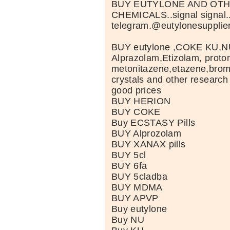
BUY EUTYLONE AND OT
CHEMICALS..signal signal
telegram.@eutylonesupplie
BUY eutylone ,COKE KU,N
Alprazolam,Etizolam, proto
metonitazene,etazene,br
crystals and other research
good prices
BUY HERION
BUY COKE
Buy ECSTASY Pills
BUY Alprozolam
BUY XANAX pills
BUY 5cl
BUY 6fa
BUY 5cladba
BUY MDMA
BUY APVP
Buy eutylone
Buy NU