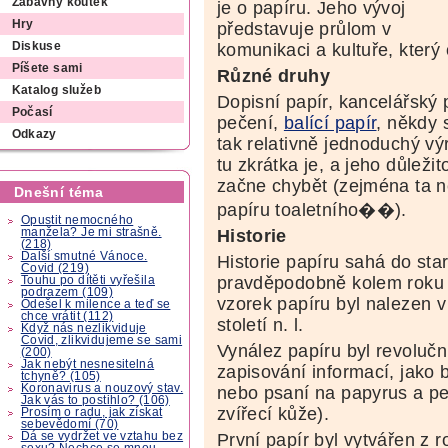
Zábavný koutek
je o papíru. Jeho vývoj
Hry
představuje průlom v
komunikaci a kultuře, který o
Diskuse
Píšete sami
Různé druhy
Katalog služeb
Dopisní papír, kancelářský 
Počasí
pečení,
balící papír
, někdy 
Odkazy
tak relativně jednoduchý vý
tu zkrátka je, a jeho důlež
začne chybět (zejména ta ne
Dnešní téma
papíru toaletního��).
Opustit nemocného
manžela? Je mi strašně.
Historie
(218)
Další smutné Vánoce.
Historie papíru sahá do sta
Covid (219)
pravděpodobně kolem roku 1
Touhu po dítěti vyřešila
podrazem (109)
vzorek papíru byl nalezen v
Odešel k milence a teď se
chce vrátit (112)
století n. l.
Když nás nezlikviduje
Covid, zlikvidujeme se sami
Vynález papíru byl revolučn
(200)
Jak nebýt nesnesitelná
zapisování informací, jako b
tchyně? (105)
Koronavirus a nouzový stav.
nebo psaní na papyrus a p
Jak vás to postihlo? (106)
zvířecí kůže).
Prosím o radu, jak získat
sebevědomí (70)
Dá se vydržet ve vztahu bez
První papír byl vytvářen z
sexu? Nechce se mnou