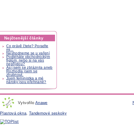
Nejčtenější články
Co právě čtete? Poraďte
mi...
Neshodneme se u vaření
Podléháte obchodnickým
fíglům, nebo si na vás
nepřijdou?
Asi jsem se zbláznila aneb
Rozhodla jsem se
zhubnout.
Jsem feministka a mé
nároky jsou přehnané?
Vytvořilo
Anawe
Plastová okna
,
Tandemové seskoky