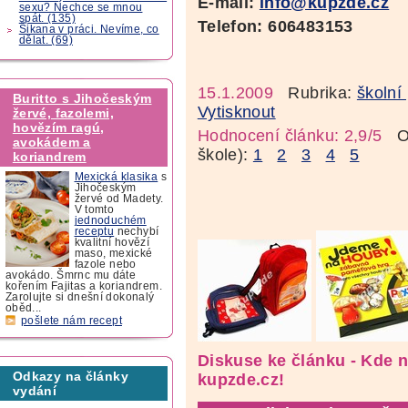
E-mail:
info@kupzde.cz
sexu? Nechce se mnou
spát. (135)
Telefon: 606483153
Šikana v práci. Nevíme, co
dělat. (69)
15.1.2009
Rubrika:
školní
Buritto s Jihočeským
Vytisknout
žervé, fazolemi,
hovězím ragú,
Hodnocení článku: 2,9/5
Oz
avokádem a
škole):
1
2
3
4
5
koriandrem
Mexická klasika
s
Jihočeským
žervé od Madety.
V tomto
jednoduchém
receptu
nechybí
kvalitní hovězí
maso, mexické
fazole nebo
avokádo. Šmrnc mu dáte
kořením Fajitas a koriandrem.
Zarolujte si dnešní dokonalý
oběd...
pošlete nám recept
Diskuse ke článku - Kde 
Odkazy na články
kupzde.cz!
vydání