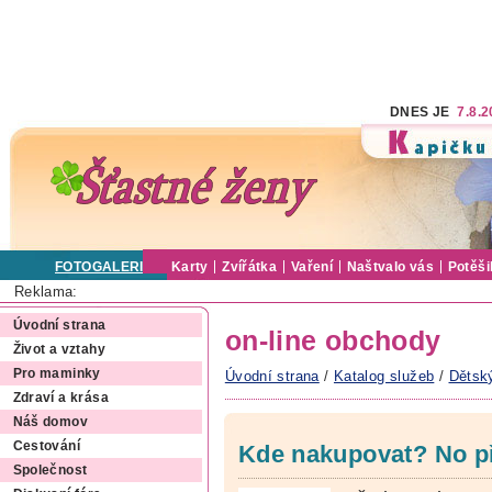
DNES JE
7.8.
FOTOGALERIE
Karty
Zvířátka
Vaření
Naštvalo vás
Potěši
Reklama:
Úvodní strana
on-line obchody
Život a vztahy
Pro maminky
Úvodní strana
/
Katalog služeb
/
Dětsk
Zdraví a krása
Náš domov
Cestování
Kde nakupovat? No př
Společnost