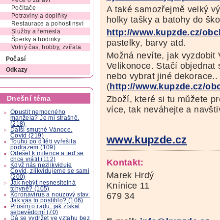
Péče o zdraví
A také samozřejmě velký výb
Počítače
Potraviny a doplňky
holky tašky a batohy do ško
Restaurace a pohostinsví
http://www.kupzde.cz/obc
Služby a řemesla
Šperky a hodinky
pastelky, barvy atd.
Volný čas, hobby, zvířata
Možná nevíte, jak vyzdobi
Počasí
Velikonoce. Stačí objednat s
Odkazy
nebo vybrat jiné dekorace..
(
http://www.kupzde.cz/ob
Zboží, které si tu můžete 
Dnešní téma
více, tak neváhejte a navšti
Opustit nemocného
manžela? Je mi strašně.
(218)
Další smutné Vánoce.
Covid (219)
www.kupzde.cz
Touhu po dítěti vyřešila
podrazem (109)
Odešel k milence a teď se
chce vrátit (112)
Kontakt:
Když nás nezlikviduje
Covid, zlikvidujeme se sami
Marek Hrdý
(200)
Jak nebýt nesnesitelná
Knínice 11
tchyně? (105)
679 34
Koronavirus a nouzový stav.
Jak vás to postihlo? (106)
Prosím o radu, jak získat
sebevědomí (70)
Dá se vydržet ve vztahu bez