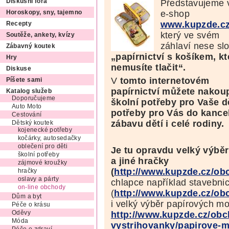
Představujeme
Diskusní fóra
e-shop
Horoskopy, sny, tajemno
www.kupzde.c
Recepty
který ve svém
Soutěže, ankety, kvízy
záhlaví nese sl
Zábavný koutek
„papírnictví s košíkem, kt
Hry
nemusíte tlačit“.
Diskuse
V
tomto internetovém
Píšete sami
papírnictví můžete nakoup
Katalog služeb
Doporučujeme
školní potřeby pro Vaše d
Auto Moto
potřeby pro Vás do kancel
Cestování
zábavu dětí i celé rodiny.
Dětský koutek
kojenecké potřeby
kočárky, autosedačky
oblečení pro děti
Je tu opravdu velký výběr
školní potřeby
a jiné hračky
zájmové kroužky
(
http://www.kupzde.cz/ob
hračky
oslavy a párty
chlapce například stavebni
on-line obchody
(
http://www.kupzde.cz/ob
Dům a byt
i velký výběr papírových mo
Péče o krásu
http://www.kupzde.cz/ob
Oděvy
Móda
vystrihovanky/papirove-m