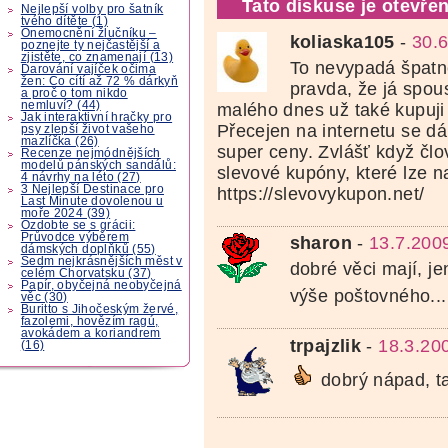
Tato diskuse je otevřen
Nejlepší volby pro šatník
tvého dítěte (1)
Onemocnění žlučníku –
koliaska105
-
30.6
poznejte ty nejčastější a
zjistěte, co znamenají (13)
To nevypadá špatně.
Darování vajíček očima
žen: Co cítí až 72 % dárkyň
pravda, že já spou
a proč o tom nikdo
nemluví? (44)
malého dnes už také kupuji 
Jak interaktivní hračky pro
Přecejen na internetu se dá
psy zlepší život vašeho
mazlíčka (26)
super ceny. Zvlášť když člo
Recenze nejmódnějších
modelů pánských sandálů:
slevové kupóny, které lze na
4 návrhy na léto (27)
3 Nejlepší Destinace pro
https://slevovykupon.net/
Last Minute dovolenou u
moře 2024 (39)
Ozdobte se s grácii:
Průvodce výběrem
sharon
-
13.7.200
dámských doplňků (55)
Sedm nejkrásnějších měst v
dobré věci mají, j
celém Chorvatsku (37)
Papír, obyčejná neobyčejná
výše poštovného...
věc (30)
Buritto s Jihočeským žervé,
fazolemi, hovězím ragú,
avokádem a koriandrem
trpajzlik
-
18.3.20
(16)
dobrý nápad, t