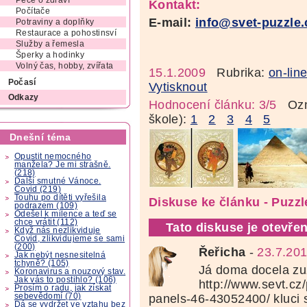
Péče o zdraví
Kontakt:
Počítače
E-mail:
info@svet-puzzle.
Potraviny a doplňky
Restaurace a pohostinsví
Služby a řemesla
Šperky a hodinky
Volný čas, hobby, zvířata
15.1.2009
Rubrika:
on-lin
Počasí
Vytisknout
Odkazy
Hodnocení článku: 3/5
Ozná
škole):
1
2
3
4
5
Dnešní téma
Opustit nemocného
manžela? Je mi strašně.
(218)
Další smutné Vánoce.
Covid (219)
Touhu po dítěti vyřešila
Diskuse ke článku - Puzzl
podrazem (109)
Odešel k milence a teď se
chce vrátit (112)
Tato diskuse je otevřen
Když nás nezlikviduje
Covid, zlikvidujeme se sami
(200)
Řeřicha
-
23.7.201
Jak nebýt nesnesitelná
tchyně? (105)
Já doma docela zuž
Koronavirus a nouzový stav.
Jak vás to postihlo? (106)
http://www.sevt.cz/
Prosím o radu, jak získat
sebevědomí (70)
panels-46-43052400/ kluci 
Dá se vydržet ve vztahu bez