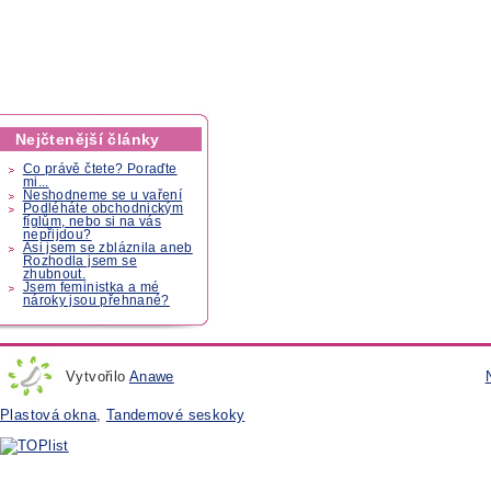
Nejčtenější články
Co právě čtete? Poraďte
mi...
Neshodneme se u vaření
Podléháte obchodnickým
fíglům, nebo si na vás
nepřijdou?
Asi jsem se zbláznila aneb
Rozhodla jsem se
zhubnout.
Jsem feministka a mé
nároky jsou přehnané?
Vytvořilo
Anawe
Plastová okna
,
Tandemové seskoky