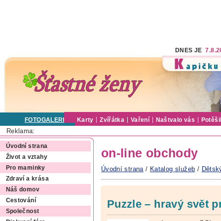
DNES JE
7.8.
FOTOGALERIE
Karty
Zvířátka
Vaření
Naštvalo vás
Potěši
Reklama:
Úvodní strana
on-line obchody
Život a vztahy
Pro maminky
Úvodní strana
/
Katalog služeb
/
Dětsk
Zdraví a krása
Náš domov
Cestování
Puzzle – hravý svět p
Společnost