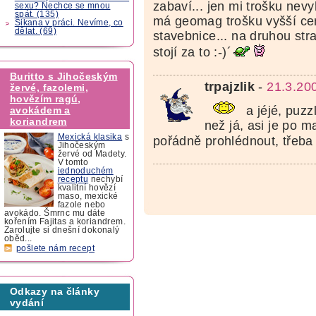
zabaví... jen mi trošku nev
sexu? Nechce se mnou
spát. (135)
má geomag trošku vyšší cen
Šikana v práci. Nevíme, co
dělat. (69)
stavebnice... na druhou str
stojí za to :-)´
Buritto s Jihočeským
trpajzlik
-
21.3.20
žervé, fazolemi,
hovězím ragú,
a jéjé, puzz
avokádem a
koriandrem
než já, asi je po 
Mexická klasika
s
pořádně prohlédnout, třeba
Jihočeským
žervé od Madety.
V tomto
jednoduchém
receptu
nechybí
kvalitní hovězí
maso, mexické
fazole nebo
avokádo. Šmrnc mu dáte
kořením Fajitas a koriandrem.
Zarolujte si dnešní dokonalý
oběd...
pošlete nám recept
Odkazy na články
vydání