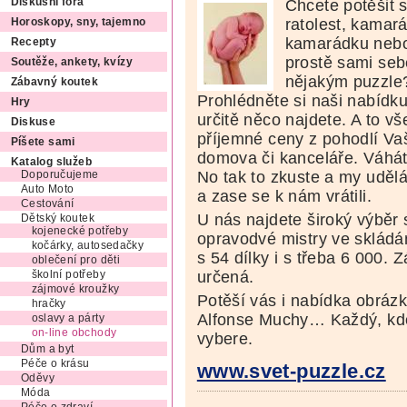
Chcete potěšit 
Diskusní fóra
ratolest, kamará
Horoskopy, sny, tajemno
kamarádku neb
Recepty
prostě sami seb
Soutěže, ankety, kvízy
nějakým puzzle
Zábavný koutek
Prohlédněte si naši nabídku
Hry
určitě něco najdete. A to vš
Diskuse
příjemné ceny z pohodlí V
Píšete sami
domova či kanceláře. Váhá
Katalog služeb
No tak to zkuste a my udělá
Doporučujeme
Auto Moto
a zase se k nám vrátili.
Cestování
U nás najdete široký výběr 
Dětský koutek
kojenecké potřeby
opravodvé mistry ve skládán
kočárky, autosedačky
s 54 dílky i s třeba 6 000. 
oblečení pro děti
určená.
školní potřeby
zájmové kroužky
Potěší vás i nabídka obrázk
hračky
Alfonse Muchy… Každý, kdo 
oslavy a párty
on-line obchody
vybere.
Dům a byt
Péče o krásu
www.svet-puzzle.cz
Oděvy
Móda