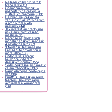
Nejlepší volby pro šatník
tvého dítěte (1)
Onemocnění žlučníku –
poznejte ty nejčastější a
zjistěte, co znamenají (13)
Darování vajíček očima
žen: Co cítí až 72 % dárkyň
a proč o tom nikdo
nemluví? (44)
Jak interaktivní hračky pro
psy zlepší život vašeho
mazlíčka (26)
Recenze nejmódnějších
modelů pánských sandálů:
4 návrhy na léto (27)
3 Nejlepší Destinace pro
Last Minute dovolenou u
moře 2024 (39)
Ozdobte se s grácii:
Průvodce výběrem
dámských doplňků (55)
Sedm nejkrásnějších měst v
celém Chorvatsku (37)
Papír, obyčejná neobyčejná
věc (30)
Buritto s Jihočeským žervé,
fazolemi, hovězím ragú,
avokádem a koriandrem
(16)