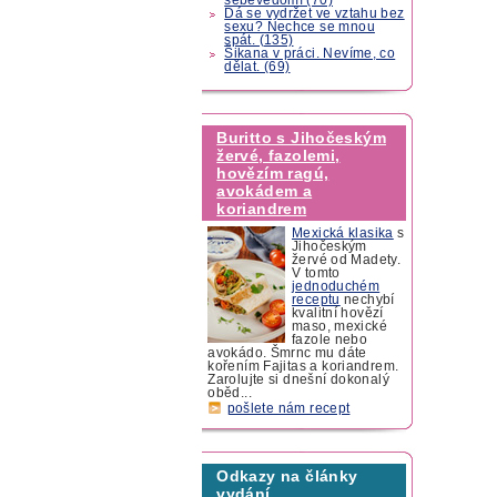
Dá se vydržet ve vztahu bez
sexu? Nechce se mnou
spát. (135)
Šikana v práci. Nevíme, co
dělat. (69)
Buritto s Jihočeským
žervé, fazolemi,
hovězím ragú,
avokádem a
koriandrem
Mexická klasika
s
Jihočeským
žervé od Madety.
V tomto
jednoduchém
receptu
nechybí
kvalitní hovězí
maso, mexické
fazole nebo
avokádo. Šmrnc mu dáte
kořením Fajitas a koriandrem.
Zarolujte si dnešní dokonalý
oběd...
pošlete nám recept
Odkazy na články
vydání