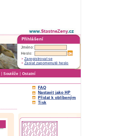
Přihlášení
Jméno:
Heslo:
Zaregistrovat se
Zaslat zapomenuté heslo
Soutěže
Ostatní
FAQ
Nastavit jako HP
Přidat k oblíbeným
Tisk