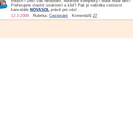
horách? Děsí vás neosobní, hotelové komplexy? Máte malé děti?
Preferujete vlastní soukromí a klid? Pak je nabídka cestovní
kanceláře
NOVASOL
právě pro vás!...
12.3.2009
Rubrika:
Cestování
Komentářů
27