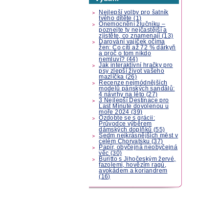
Nejlepší volby pro šatník
tvého dítěte (1)
Onemocnění žlučníku –
poznejte ty nejčastější a
zjistěte, co znamenají (13)
Darování vajíček očima
žen: Co cítí až 72 % dárkyň
a proč o tom nikdo
nemluví? (44)
Jak interaktivní hračky pro
psy zlepší život vašeho
mazlíčka (26)
Recenze nejmódnějších
modelů pánských sandálů:
4 návrhy na léto (27)
3 Nejlepší Destinace pro
Last Minute dovolenou u
moře 2024 (39)
Ozdobte se s grácii:
Průvodce výběrem
dámských doplňků (55)
Sedm nejkrásnějších měst v
celém Chorvatsku (37)
Papír, obyčejná neobyčejná
věc (30)
Buritto s Jihočeským žervé,
fazolemi, hovězím ragú,
avokádem a koriandrem
(16)