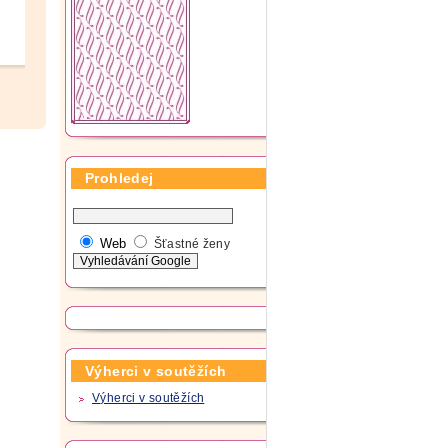
Prohledej
Web
Šťastné ženy
Výherci v soutěžích
Výherci v soutěžích