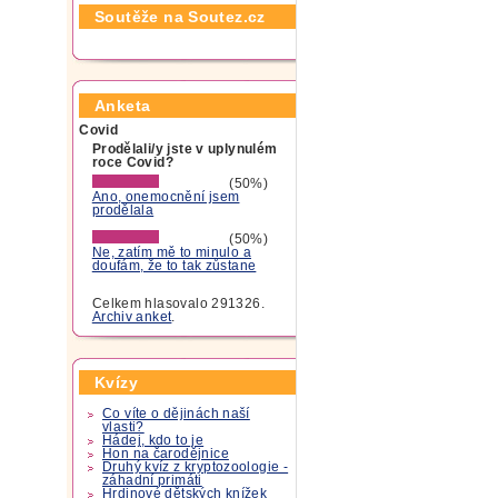
Soutěže na Soutez.cz
Anketa
Covid
Prodělali/y jste v uplynulém
roce Covid?
(50%)
Ano, onemocnění jsem
prodělala
(50%)
Ne, zatím mě to minulo a
doufám, že to tak zůstane
Celkem hlasovalo 291326.
Archiv anket
.
Kvízy
Co víte o dějinách naší
vlasti?
Hádej, kdo to je
Hon na čarodějnice
Druhý kvíz z kryptozoologie -
záhadní primáti
Hrdinové dětských knížek