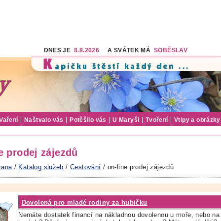
DNES JE
8.8.2026
A SVÁTEK MÁ
SOBĚSLAV
Vaření
Naštvalo vás
Potěšilo vás
U Maryši
Tvoření
Vtipy a obrázky
e prodej zájezdů
rana
/
Katalog služeb
/
Cestování
/ on-line prodej zájezdů
Dovolená pro mladé rodiny za hubičku
Nemáte dostatek financí na nákladnou dovolenou u moře, nebo na