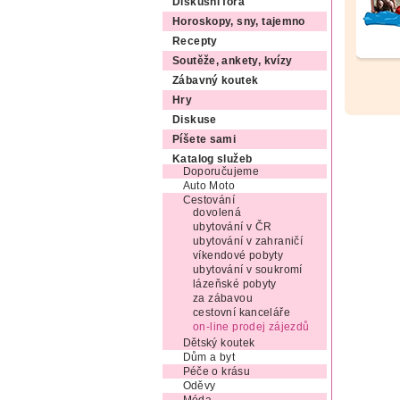
Diskusní fóra
Horoskopy, sny, tajemno
Recepty
Soutěže, ankety, kvízy
Zábavný koutek
Hry
Diskuse
Píšete sami
Katalog služeb
Doporučujeme
Auto Moto
Cestování
dovolená
ubytování v ČR
ubytování v zahraničí
víkendové pobyty
ubytování v soukromí
lázeňské pobyty
za zábavou
cestovní kanceláře
on-line prodej zájezdů
Dětský koutek
Dům a byt
Péče o krásu
Oděvy