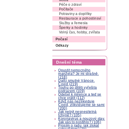
Móda
Péče o zdraví
Počítače
Potraviny a doplňky
Restaurace a pohostinsví
Služby a řemesla
Šperky a hodinky
Volný čas, hobby, zvířata
Počasí
Odkazy
Dnešní téma
Opustit nemocného
manžela? Je mi strašně.
(218)
Další smutné Vánoce.
Covid (219)
Touhu po dítěti vyřešila
podrazem (109)
Odešel k milence a teď se
chce vrátit (112)
Když nás nezlikviduje
Covid, zlikvidujeme se sami
(200)
Jak nebýt nesnesitelná
tchyně? (105)
Koronavirus a nouzový stav.
Jak vás to postihlo? (106)
Prosím o radu, jak získat
sebevědomí (70)