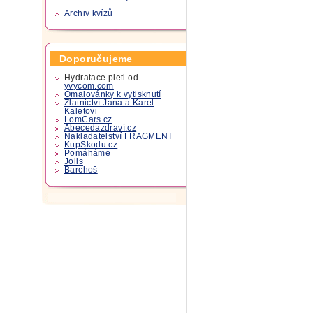
Archiv kvízů
Doporučujeme
Hydratace pleti od
yvycom.com
Omalovánky k vytisknutí
Zlatnictví Jana a Karel
Kaletovi
LomCars.cz
Abecedazdraví.cz
Nakladatelství FRAGMENT
KupSkodu.cz
Pomáháme
Jolis
Barchoš