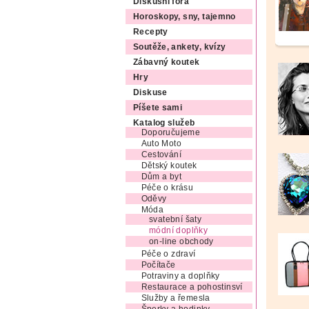
Diskusní fóra
Horoskopy, sny, tajemno
Recepty
Soutěže, ankety, kvízy
Zábavný koutek
Hry
Diskuse
Píšete sami
Katalog služeb
Doporučujeme
Auto Moto
Cestování
Dětský koutek
Dům a byt
Péče o krásu
Oděvy
Móda
svatební šaty
módní doplňky
on-line obchody
Péče o zdraví
Počítače
Potraviny a doplňky
Restaurace a pohostinsví
Služby a řemesla