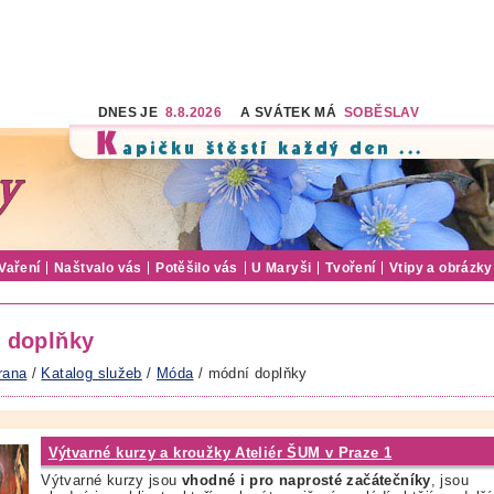
DNES JE
8.8.2026
A SVÁTEK MÁ
SOBĚSLAV
Vaření
Naštvalo vás
Potěšilo vás
U Maryši
Tvoření
Vtipy a obrázky
 doplňky
rana
/
Katalog služeb
/
Móda
/ módní doplňky
Výtvarné kurzy a kroužky Ateliér ŠUM v Praze 1
Výtvarné kurzy jsou
vhodné i pro naprosté začátečníky
, jsou