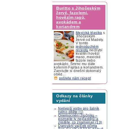
Buritto s Jihočeským
žervé, fazolemi,
hovězím ragú,
avokádem a
koriandrem
Mexická klasika
s
Jihočeským
žervé od Madety.
V tomto
jednoduchém
receptu
nechybí
kvalitní hovězí
maso, mexické
fazole nebo
avokádo. Šmrnc mu dáte
kořením Fajitas a koriandrem.
Zarolujte si dnešní dokonalý
oběd...
pošlete nám recept
Odkazy na články
vydání
Nejlepší volby pro šatník
tvého dítěte (1)
Onemocnění žlučníku –
poznejte ty nejčastější a
zjistěte, co znamenají (13)
Darování vajíček očima