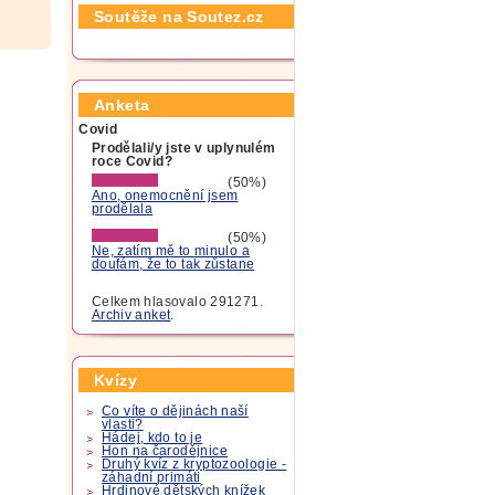
Soutěže na Soutez.cz
Anketa
Covid
Prodělali/y jste v uplynulém
roce Covid?
(50%)
Ano, onemocnění jsem
prodělala
(50%)
Ne, zatím mě to minulo a
doufám, že to tak zůstane
Celkem hlasovalo 291271.
Archiv anket
.
Kvízy
Co víte o dějinách naší
vlasti?
Hádej, kdo to je
Hon na čarodějnice
Druhý kvíz z kryptozoologie -
záhadní primáti
Hrdinové dětských knížek