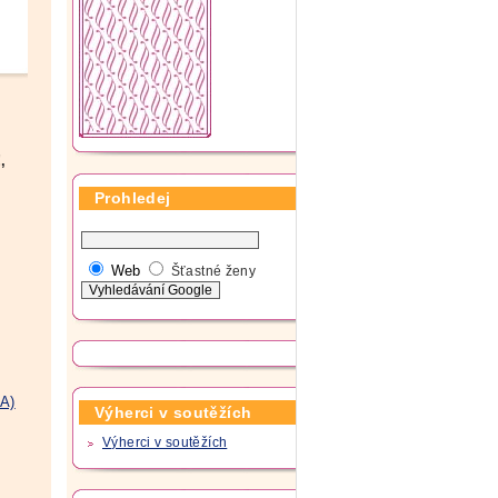
,
Prohledej
Web
Šťastné ženy
A)
Výherci v soutěžích
Výherci v soutěžích