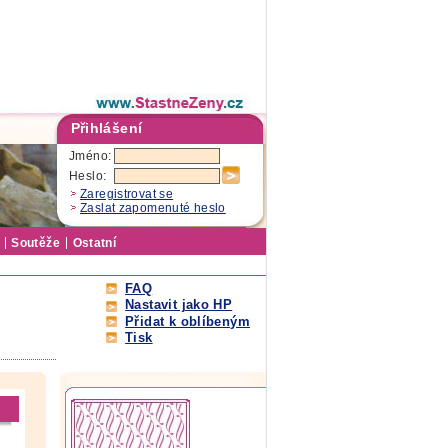
Přihlášení
Jméno:
Heslo:
Zaregistrovat se
Zaslat zapomenuté heslo
Soutěže
Ostatní
FAQ
Nastavit jako HP
Přidat k oblíbeným
Tisk