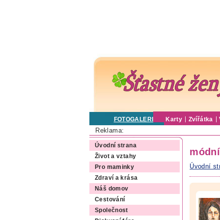
FOTOGALERIE
Karty
Zvířátka
Reklama:
Úvodní strana
módní
Život a vztahy
Úvodní st
Pro maminky
Zdraví a krása
Náš domov
Cestování
Společnost