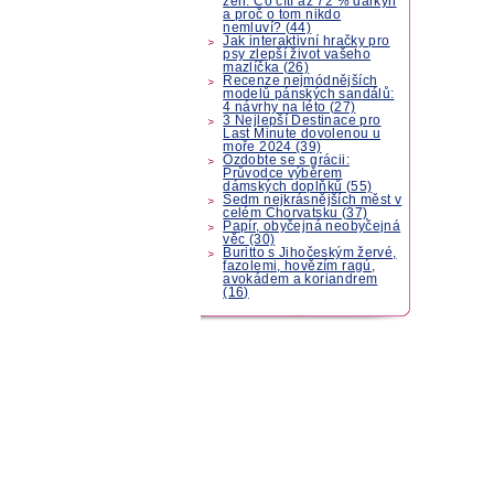
žen: Co cítí až 72 % dárkyň
a proč o tom nikdo
nemluví? (44)
Jak interaktivní hračky pro
psy zlepší život vašeho
mazlíčka (26)
Recenze nejmódnějších
modelů pánských sandálů:
4 návrhy na léto (27)
3 Nejlepší Destinace pro
Last Minute dovolenou u
moře 2024 (39)
Ozdobte se s grácii:
Průvodce výběrem
dámských doplňků (55)
Sedm nejkrásnějších měst v
celém Chorvatsku (37)
Papír, obyčejná neobyčejná
věc (30)
Buritto s Jihočeským žervé,
fazolemi, hovězím ragú,
avokádem a koriandrem
(16)