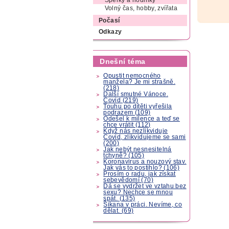
Šperky a hodinky
Volný čas, hobby, zvířata
Počasí
Odkazy
Dnešní téma
Opustit nemocného
manžela? Je mi strašně.
(218)
Další smutné Vánoce.
Covid (219)
Touhu po dítěti vyřešila
podrazem (109)
Odešel k milence a teď se
chce vrátit (112)
Když nás nezlikviduje
Covid, zlikvidujeme se sami
(200)
Jak nebýt nesnesitelná
tchyně? (105)
Koronavirus a nouzový stav.
Jak vás to postihlo? (106)
Prosím o radu, jak získat
sebevědomí (70)
Dá se vydržet ve vztahu bez
sexu? Nechce se mnou
spát. (135)
Šikana v práci. Nevíme, co
dělat. (69)