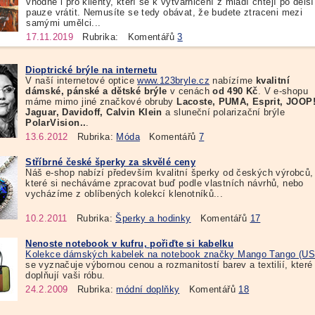
vhodné i pro klienty, kteří se k výtvarničení z mládí chtějí po delší
pauze vrátit. Nemusíte se tedy obávat, že budete ztraceni mezi
samými umělci...
17.11.2019
Rubrika:
Komentářů
3
Dioptrické brýle na internetu
V naší internetové optice
www.123bryle.cz
nabízíme
kvalitní
dámské, pánské a dětské brýle
v cenách
od 490 Kč
. V e-shopu
máme mimo jiné značkové obruby
Lacoste, PUMA, Esprit, JOOP!
Jaguar, Davidoff, Calvin Klein
a sluneční polarizační brýle
PolarVision..
.
13.6.2012
Rubrika:
Móda
Komentářů
7
Stříbrné české šperky za skvělé ceny
Náš e-shop nabízí především kvalitní šperky od českých výrobců,
které si necháváme zpracovat buď podle vlastních návrhů, nebo
vycházíme z oblíbených kolekcí klenotníků...
10.2.2011
Rubrika:
Šperky a hodinky
Komentářů
17
Nenoste notebook v kufru, pořiďte si kabelku
Kolekce dámských kabelek na notebook značky Mango Tango (US
se vyznačuje výbornou cenou a rozmanitostí barev a textilií, které
doplňují vaši róbu.
24.2.2009
Rubrika:
módní doplňky
Komentářů
18