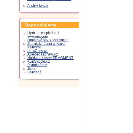
Archiv kvízů
Doporučujeme
Hydratace pleti od
yvycom.com
Omalovánky k vytisknutí
Zlatnictví Jana a Karel
Kaletovi
LomCars.cz
Abecedazdraví.cz
Nakladatelství FRAGMENT
KupSkodu.cz
Pomáháme
Jolis
Barchoš