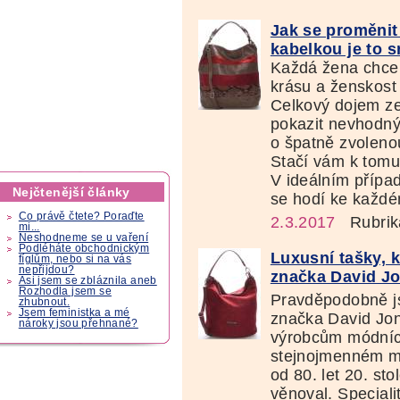
Jak se proměnit
kabelkou je to 
Každá žena chce b
krásu a ženskost
Celkový dojem ze
pokazit nevhodný
o špatně zvoleno
Stačí vám k tomu
V ideálním případ
Nejčtenější články
se hodí ke každém
Co právě čtete? Poraďte
2.3.2017
Rubrik
mi...
Neshodneme se u vaření
Podléháte obchodnickým
Luxusní tašky, k
fíglům, nebo si na vás
nepřijdou?
značka David Jo
Asi jsem se zbláznila aneb
Rozhodla jsem se
Pravděpodobně jst
zhubnout.
Jsem feministka a mé
značka David Jon
nároky jsou přehnané?
výrobcům módníc
stejnojmenném mód
od 80. let 20. st
věnoval. Special