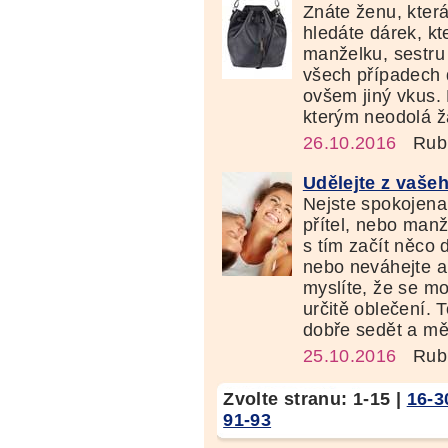
Znáte ženu, kter
hledáte dárek, kte
manželku, sestru
všech případech 
ovšem jiný vkus.
kterým neodolá ž
26.10.2016
Rubr
Udělejte z vaše
Nejste spokojena 
přítel, nebo manž
s tím začít něco 
nebo neváhejte a
myslíte, že se m
určitě oblečení. 
dobře sedět a měl
25.10.2016
Rubr
Zvolte stranu:
1-15
|
16-3
91-93