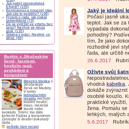
Jak nebýt nesnesitelná
tchyně? (105)
Jaký je ideální l
Koronavirus a nouzový stav.
Jak vás to postihlo? (106)
Počasí jasně uka
Prosím o radu, jak získat
sebevědomí (70)
teplot. Jak se za
Dá se vydržet ve vztahu bez
sexu? Nechce se mnou
vypadala dokonale
spát. (135)
pohodlný? Podíve
Šikana v práci. Nevíme, co
dělat. (69)
tím, že jako dok
rozhodně jeví sty
řada, ale určitě 
Buritto s Jihočeským
26.6.2017
Rubri
žervé, fazolemi,
hovězím ragú,
avokádem a
Oživte svůj šatn
koriandrem
Nepostradatelnou
Mexická klasika
s
vhodná
kabelka
.
Jihočeským
žervé od Madety.
dokáže zvýraznit
V tomto
jednoduchém
osobité kouzlo. 
receptu
nechybí
praktické využití
kvalitní hovězí
maso, mexické
žena. Pomalu se b
fazole nebo
avokádo. Šmrnc mu dáte
lehkých, malých a
kořením Fajitas a koriandrem.
Zarolujte si dnešní dokonalý
5.6.2017
Rubrik
oběd...
pošlete nám recept