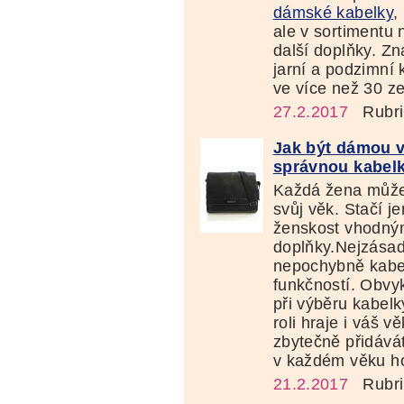
dámské kabelky
,
ale v sortimentu 
další doplňky. Z
jarní a podzimní 
ve více než 30 ze
27.2.2017
Rubri
Jak být dámou v
správnou kabel
Každá žena může 
svůj věk. Stačí j
ženskost vhodný
doplňky.Nejzása
nepochybně kabelk
funkčností. Obvyk
při výběru kabelk
roli hraje i váš 
zbytečně přidávát
v každém věku hod
21.2.2017
Rubri