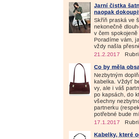
Jarní čistka šat
naopak dokoupi
Skříň praská ve š
nekonečně dlouho
v čem spokojeně 
Poradíme vám, jak
vždy našla přesně
21.2.2017
Rubri
Co by měla obs
Nezbytným doplň
kabelka. Vždyť be
vy, ale i váš part
po kapsách, do k
všechny nezbytno
partnerku (respek
potřebné bude mí
17.1.2017
Rubri
Kabelky, které 