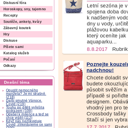
Diskusní fóra
Letní sezóna je v
Horoskopy, sny, tajemno
spojena doba dov
Recepty
k nadšeným vodom
Soutěže, ankety, kvízy
dny u vody, určit
Zábavný koutek
plážovou kabelku
Hry
který oceníte jak
Diskuse
aquaparku...
Píšete sami
8.8.2017
Rubrik
Katalog služeb
Počasí
Poznejte kouzel
Odkazy
nadchnou!
Chcete doladit sv
Dnešní téma
budete okouzlují
působit svěžím 
Opustit nemocného
manžela? Je mi strašně.
případě si pořiď
(218)
designem. Obávát
Další smutné Vánoce.
Covid (219)
vhodný jen pro t
Touhu po dítěti vyřešila
podrazem (109)
Crossbody tašky 
Odešel k milence a teď se
chce vrátit (112)
Stačí si jen vybra
Když nás nezlikviduje
Covid, zlikvidujeme se sami
17.7.2017
Rubri
(200)