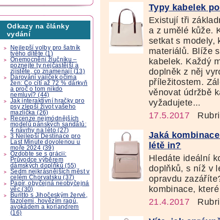
Typy kabelek pod
Existují tři zákla
Odkazy na články
a z umělé kůže. 
vydání
setkat s modely,
Nejlepší volby pro šatník
materiálů. Blíže 
tvého dítěte (1)
Onemocnění žlučníku –
kabelek. Každý m
poznejte ty nejčastější a
doplněk z něj vy
zjistěte, co znamenají (13)
Darování vajíček očima
příležitostem. Zá
žen: Co cítí až 72 % dárkyň
a proč o tom nikdo
věnovat údržbě ka
nemluví? (44)
Jak interaktivní hračky pro
vyžadujete...
psy zlepší život vašeho
mazlíčka (26)
17.5.2017
Rubri
Recenze nejmódnějších
modelů pánských sandálů:
4 návrhy na léto (27)
Jaká kombinace o
3 Nejlepší Destinace pro
Last Minute dovolenou u
létě in?
moře 2024 (39)
Ozdobte se s grácii:
Hledáte ideální k
Průvodce výběrem
dámských doplňků (55)
doplňků, s níž v l
Sedm nejkrásnějších měst v
opravdu zazáříte
celém Chorvatsku (37)
Papír, obyčejná neobyčejná
kombinace, které j
věc (30)
Buritto s Jihočeským žervé,
21.4.2017
Rubri
fazolemi, hovězím ragú,
avokádem a koriandrem
(16)