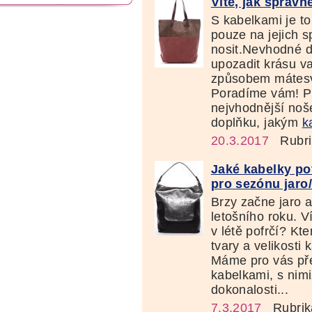
Víte, jak správn
S kabelkami je to
pouze na jejich 
nosit.Nevhodné d
upozadit krásu va
způsobem mátesv
Poradíme vám! Při
nejvhodnější noš
doplňku, jakým
k
20.3.2017
Rubri
Jaké kabelky po
pro sezónu jaro/
Brzy začne jaro 
letošního roku. V
v létě pofrčí? Kt
tvary a velikosti
Máme pro vás přeh
kabelkami, s nimiž
dokonalosti...
7.3.2017
Rubrik