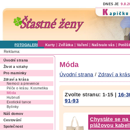
DNES JE
9.8.
FOTOGALERIE
Karty
Zvířátka
Vaření
Naštvalo vás
Potěši
Reklama:
Úvodní strana
Móda
Život a vztahy
Pro maminky
Úvodní strana
/
Zdraví a krá
Zdraví a krása
Nemoci a prevence
Péče o krásu. Kosmetika
Móda
Zvolte stranu:
1-15
|
16-3
Hubnutí
91-93
Exotické tance
Bylinky
Náš domov
Chystáte se na
Cestování
plážovou kabel
Společnost