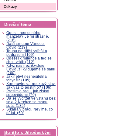
Počasí
Odkazy
Dnešní téma
Opustit nemocného
manžela? Je mi strašně.
(218)
Další smutné Vánoce.
Covid (219)
Touhu po dítěti vyřešila
podrazem (109)
Odešel k milence a teď se
chce vrátit (112)
Když nás nezlikviduje
Covid, zlikvidujeme se sami
(200)
Jak nebýt nesnesitelná
tchyně? (105)
Koronavirus a nouzový stav.
Jak vás to postihlo? (106)
Prosím o radu, jak získat
sebevědomí (70)
Dá se vydržet ve vztahu bez
sexu? Nechce se mnou
spát. (135)
Šikana v práci. Nevíme, co
dělat. (69)
Buritto s Jihočeským