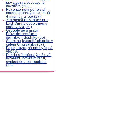
psy zlepší život vašeho
mazlíčka (26)
Recenze nejmódnějších
modelů pánských sandálů:
4 návrhy na léto (27)
3 Nejlepší Destinace pro
Last Minute dovolenou u
moře 2024 (39)
Ozdobte se s grácii:
Průvodce výběrem
dámských doplňků (55)
Sedm nejkrásnějších měst v
celém Chorvatsku (37)
Papír, obyčejná neobyčejná
věc (30)
Buritto s Jihočeským žervé,
fazolemi, hovězím ragú,
avokádem a koriandrem
(16)