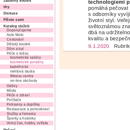
Zábavný koutek
technologiemi pr
pomáhá pečovat o
Hry
s odborníky vyvíj
Diskuse
životní styl. Veř
Píšete sami
světoznámou zn
Katalog služeb
Doporučujeme
dbá na udržitelno
Auto Moto
kvalitu a bezpečn
Cestování
Dětský koutek
9.1.2020
Rubrik
Dům a byt
Péče o krásu
kosmetické salóny
kosmetické poradny
kadeřnictví
nehtová studia
fittness centra
on-line obchody
Oděvy
Móda
Péče o zdraví
Počítače
Potraviny a doplňky
Restaurace a pohostinsví
Služby a řemesla
Šperky a hodinky
Volný čas, hobby, zvířata