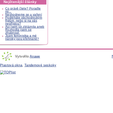
Nejčtenější články
Co právě čtete? Poraďte
mi...
Neshodneme se u vaření
Podléháte obchodnickým
fíglům, nebo si na vás
nepřijdou?
Asi jsem se zbláznila aneb
Rozhodla jsem se
zhubnout.
Jsem feministka a mé
nároky jsou přehnané?
Vytvořilo
Anawe
Plastová okna
,
Tandemové seskoky