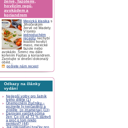
žervé, fazolemi,
hovězím ragú,
avokádem a
koriandrem
Mexická klasika
s
Jihočeským
žervé od Madety.
V tomto
jednoduchém
receptu
nechybí
kvalitní hovězí
maso, mexické
fazole nebo
avokádo. Šmrnc mu dáte
kořením Fajitas a koriandrem.
Zarolujte si dnešní dokonalý
oběd...
pošlete nám recept
Odkazy na články
vydání
Nejlepší volby pro šatník
tvého dítěte (1)
Onemocnění žlučníku –
poznejte ty nejčastější a
zjistěte, co znamenají (13)
Darování vajíček očima
žen: Co cítí až 72 % dárkyň
a proč o tom nikdo
nemluví? (44)
Jak interaktivní hračky pro