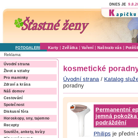
DNES JE
9.8.
FOTOGALERIE
Karty
Zvířátka
Vaření
Naštvalo vás
Potěši
Reklama:
Úvodní strana
kosmetické poradn
Život a vztahy
Pro maminky
Úvodní strana
/
Katalog služ
poradny
Zdraví a krása
Náš domov
Cestování
Společnost
Permanentní ep
Diskusní fóra
jemná pokožka 
Horoskopy, sny, tajemno
podráždění
Recepty
Soutěže, ankety, kvízy
Philips
je přední 