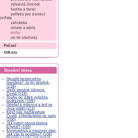
výtvarná činnost
hudba a tanec
potřeby pro domácí
zvířata
zahrádka
oslavy a párty
knihy
on-lin obchody
Počasí
Odkazy
Dnešní téma
Opustit nemocného
manžela? Je mi strašně.
(218)
Další smutné Vánoce.
Covid (219)
Touhu po dítěti vyřešila
podrazem (109)
Odešel k milence a teď se
chce vrátit (112)
Když nás nezlikviduje
Covid, zlikvidujeme se sami
(200)
Jak nebýt nesnesitelná
tchyně? (105)
Koronavirus a nouzový stav.
Jak vás to postihlo? (106)
Prosím o radu, jak získat