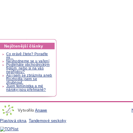
Nejčtenější články
Co právě čtete? Poraďte
mi...
Neshodneme se u vaření
Podléháte obchodnickým
fíglům, nebo si na vás
nepřijdou?
Asi jsem se zbláznila aneb
Rozhodla jsem se
zhubnout.
Jsem feministka a mé
nároky jsou přehnané?
Vytvořilo
Anawe
Plastová okna
,
Tandemové seskoky