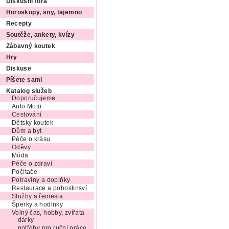
Diskusní fóra
Horoskopy, sny, tajemno
Recepty
Soutěže, ankety, kvízy
Zábavný koutek
Hry
Diskuse
Píšete sami
Katalog služeb
Doporučujeme
Auto Moto
Cestování
Dětský koutek
Dům a byt
Péče o krásu
Oděvy
Móda
Péče o zdraví
Počítače
Potraviny a doplňky
Restaurace a pohostinsví
Služby a řemesla
Šperky a hodinky
Volný čas, hobby, zvířata
dárky
potřeby pro ruční práce