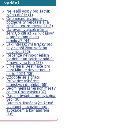
vydání
Nejlepší volby pro šatník
tvého dítěte (1)
Onemocnění žlučníku –
poznejte ty nejčastější a
zjistěte, co znamenají (13)
Darování vajíček očima
žen: Co cítí až 72 % dárkyň
a proč o tom nikdo
nemluví? (44)
Jak interaktivní hračky pro
psy zlepší život vašeho
mazlíčka (26)
Recenze nejmódnějších
modelů pánských sandálů:
4 návrhy na léto (27)
3 Nejlepší Destinace pro
Last Minute dovolenou u
moře 2024 (39)
Ozdobte se s grácii:
Průvodce výběrem
dámských doplňků (55)
Sedm nejkrásnějších měst v
celém Chorvatsku (37)
Papír, obyčejná neobyčejná
věc (30)
Buritto s Jihočeským žervé,
fazolemi, hovězím ragú,
avokádem a koriandrem
(16)