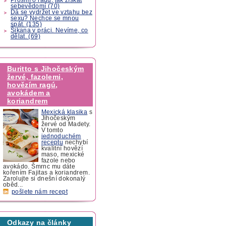
sebevědomí (70)
Dá se vydržet ve vztahu bez
sexu? Nechce se mnou
spát. (135)
Šikana v práci. Nevíme, co
dělat. (69)
Buritto s Jihočeským
žervé, fazolemi,
hovězím ragú,
avokádem a
koriandrem
Mexická klasika
s
Jihočeským
žervé od Madety.
V tomto
jednoduchém
receptu
nechybí
kvalitní hovězí
maso, mexické
fazole nebo
avokádo. Šmrnc mu dáte
kořením Fajitas a koriandrem.
Zarolujte si dnešní dokonalý
oběd...
pošlete nám recept
Odkazy na články