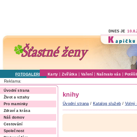
DNES JE
10.8
FOTOGALERIE
Karty
Zvířátka
Vaření
Naštvalo vás
Potěši
Reklama:
Úvodní strana
knihy
Život a vztahy
Úvodní strana
/
Katalog služeb
/
Volný 
Pro maminky
Zdraví a krása
Náš domov
Cestování
Společnost