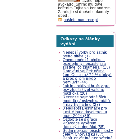
fazole nebo
avokádo. Šmrnc mu dáte
kořením Fajitas a koriandrem.
Zarolujte si dnešní dokonalý
oběd...
pošlete nám recept
Odkazy na články
vydání
Nejlepší volby pro šatník
tvého dítěte (1)
Onemocnění žlučníku –
poznejte ty nejčastější a
zjistěte, co znamenají (13)
Darování vajíček očima
žen: Co cítí až 72 % dárkyň
a proč o tom nikdo
nemluví? (44)
Jak interaktivní hračky pro
psy zlepší život vašeho
mazlíčka (26)
Recenze nejmódnějších
modelů pánských sandálů:
4 návrhy na léto (27)
3 Nejlepší Destinace pro
Last Minute dovolenou u
moře 2024 (39)
Ozdobte se s grácii:
Průvodce výběrem
dámských doplňků (55)
Sedm nejkrásnějších měst v
celém Chorvatsku (37)
Papír, obyčejná neobyčejná