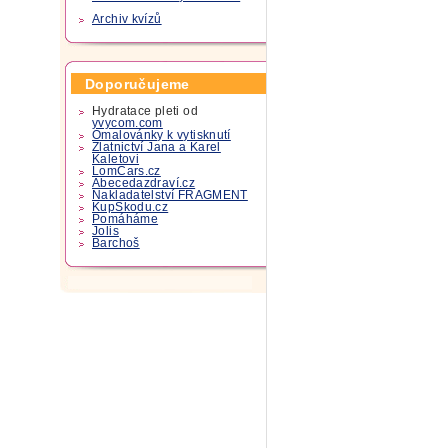
Archiv kvízů
Doporučujeme
Hydratace pleti od
yvycom.com
Omalovánky k vytisknutí
Zlatnictví Jana a Karel
Kaletovi
LomCars.cz
Abecedazdraví.cz
Nakladatelství FRAGMENT
KupSkodu.cz
Pomáháme
Jolis
Barchoš