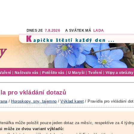
DNES JE
7.8.2026
A SVÁTEK MÁ
LADA
Vaření
Naštvalo vás
Potěšilo vás
U Maryši
Tvoření
Vtipy a obrázky
la pro vkládání dotazů
rana
/
Horoskopy, sny, tajemno
/
Výklad karet
/ Pravidla pro vkládání do
tenářka může položit pouze jeden dotaz za měsíc, respektive za 4 týdny
si může ze dvou variant výkladů: