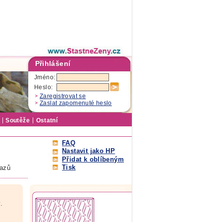
Přihlášení
Jméno:
Heslo:
Zaregistrovat se
Zaslat zapomenuté heslo
Soutěže
Ostatní
FAQ
Nastavit jako HP
Přidat k oblíbeným
Tisk
tazů
.