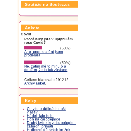
Soutěže na Soutez.cz
Anketa
Covid
Prodělali/y jste v uplynulém
roce Covid?
(50%)
Ano, onemocnění jsem
prodělala
(50%)
Ne, zatím mě to minulo a
doufám, že to tak zůstane
Celkem hlasovalo 291212.
Archiv anket
.
Kvízy
Co víte o dějinách naší
vlasti?
Hádej, kdo to je
Hon na čarodějnice
Druhý kvíz z kryptozoologie -
záhadní primáti
Hrdinové dětských knížek