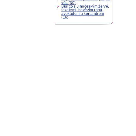
věc (30)
Buritto s Jihočeským žervé,
fazolemi, hovězím ragú,
avokádem a koriandrem
(16)