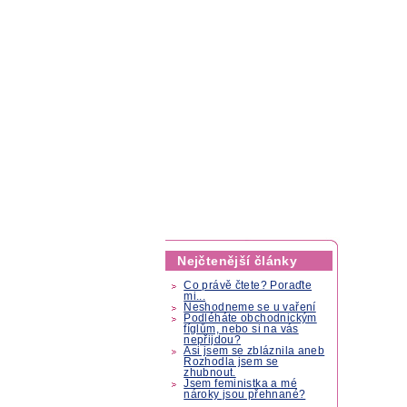
Nejčtenější články
Co právě čtete? Poraďte
mi...
Neshodneme se u vaření
Podléháte obchodnickým
fíglům, nebo si na vás
nepřijdou?
Asi jsem se zbláznila aneb
Rozhodla jsem se
zhubnout.
Jsem feministka a mé
nároky jsou přehnané?