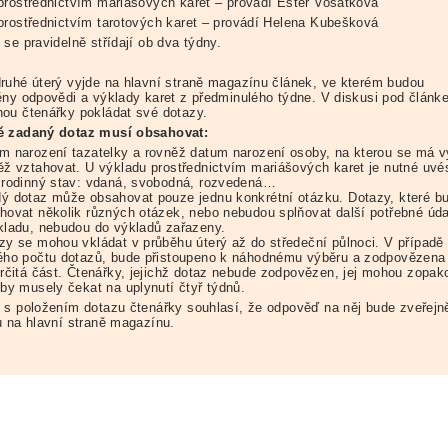
prostřednictvím mariášových karet – provádí Ester Vosátková
prostřednictvím tarotových karet – provádí Helena Kubešková
se pravidelně střídají ob dva týdny.
ruhé úterý vyjde na hlavní straně magazínu článek, ve kterém budou
ěny odpovědi a výklady karet z předminulého týdne. V diskusi pod článk
ou čtenářky pokládat své dotazy.
ě zadaný dotaz musí obsahovat:
m narození tazatelky a rovněž datum narození osoby, na kterou se má v
ěž vztahovat. U výkladu prostřednictvím mariášových karet je nutné uvé
 rodinný stav: vdaná, svobodná, rozvedená…
ý dotaz může obsahovat pouze jednu konkrétní otázku. Dotazy, které b
hovat několik různých otázek, nebo nebudou splňovat další potřebné úda
kladu, nebudou do výkladů zařazeny.
zy se mohou vkládat v průběhu úterý až do středeční půlnoci. V případě
ého počtu dotazů, bude přistoupeno k náhodnému výběru a zodpovězena
určitá část. Čtenářky, jejichž dotaz nebude zodpovězen, jej mohou zopak
 by musely čekat na uplynutí čtyř týdnů.
 s položením dotazu čtenářky souhlasí, že odpověď na něj bude zveřejn
u na hlavní straně magazínu.