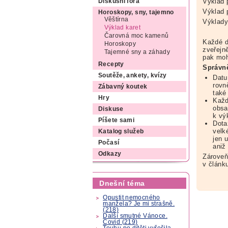
Výklad 
Diskusní fóra
Výklad 
Horoskopy, sny, tajemno
Věštírna
Výklady 
Výklad karet
Čarovná moc kamenů
Každé d
Horoskopy
zveřejn
Tajemné sny a záhady
pak moh
Recepty
Správn
Soutěže, ankety, kvízy
Datu
rovn
Zábavný koutek
také
Hry
Každ
obsa
Diskuse
k vý
Píšete sami
Dota
velk
Katalog služeb
jen 
Počasí
aniž
Odkazy
Zároveň
v článk
Dnešní téma
Opustit nemocného
manžela? Je mi strašně.
(218)
Další smutné Vánoce.
Covid (219)
Touhu po dítěti vyřešila