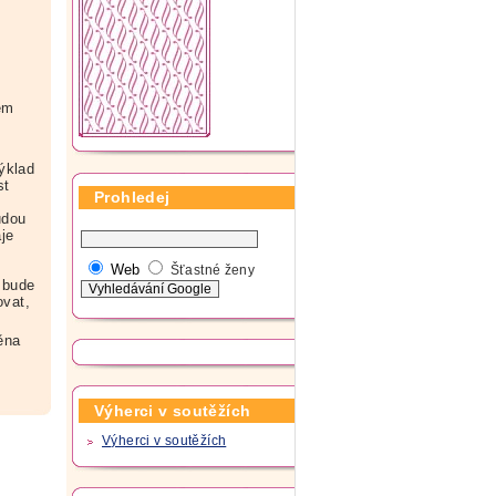
em
ýklad
st
Prohledej
udou
je
Web
Šťastné ženy
 bude
ovat,
ěna
Výherci v soutěžích
Výherci v soutěžích