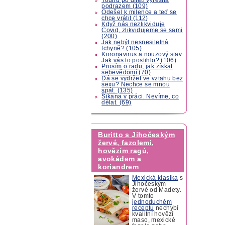
podrazem (109)
Odešel k milence a teď se
chce vrátit (112)
Když nás nezlikviduje
Covid, zlikvidujeme se sami
(200)
Jak nebýt nesnesitelná
tchyně? (105)
Koronavirus a nouzový stav.
Jak vás to postihlo? (106)
Prosím o radu, jak získat
sebevědomí (70)
Dá se vydržet ve vztahu bez
sexu? Nechce se mnou
spát. (135)
Šikana v práci. Nevíme, co
dělat. (69)
Buritto s Jihočeským
žervé, fazolemi,
hovězím ragú,
avokádem a
koriandrem
Mexická klasika
s
Jihočeským
žervé od Madety.
V tomto
jednoduchém
receptu
nechybí
kvalitní hovězí
maso, mexické