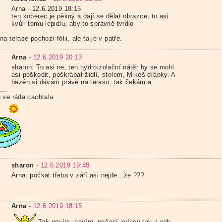
Arna - 12.6.2019 18:15
ten koberec je pěkný a dají se dělat obrazce, to asi
kvůli tomu lepidlu, aby to správně tvrdlo
a terase pochozí fólii, ale ta je v patře.
Arna
-
12.6.2019 20:13
sharon: To asi ne, ten hydroizolační nátěr by se mohl
asi poškodit, poškrábat židlí, stolem, Mikeš drápky. A
bazén si dávám právě na terasu, tak čekám a
...
 se ráda cachtala
sharon
-
12.6.2019 19:48
Arna: počkat třeba v září asi nejde...že ???
Arna
-
12.6.2019 18:15
Tak nevím, nevím, počasí jednou tak a pak