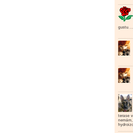
gustu...
terase v
nemám, 
hydroizo