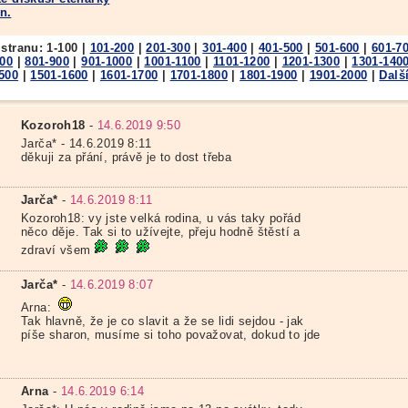
n.
 stranu:
1-100
|
101-200
|
201-300
|
301-400
|
401-500
|
501-600
|
601-7
800
|
801-900
|
901-1000
|
1001-1100
|
1101-1200
|
1201-1300
|
1301-140
500
|
1501-1600
|
1601-1700
|
1701-1800
|
1801-1900
|
1901-2000
|
Dalš
Kozoroh18
-
14.6.2019 9:50
Jarča* - 14.6.2019 8:11
děkuji za přání, právě je to dost třeba
Jarča*
-
14.6.2019 8:11
Kozoroh18: vy jste velká rodina, u vás taky pořád
něco děje. Tak si to užívejte, přeju hodně štěstí a
zdraví všem
Jarča*
-
14.6.2019 8:07
Arna:
Tak hlavně, že je co slavit a že se lidi sejdou - jak
píše sharon, musíme si toho považovat, dokud to jde
Arna
-
14.6.2019 6:14