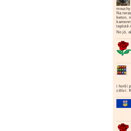
mouchy
Na teras
beton, n
kamenný 
teplotě
No jó, a
i horší 
citliví.