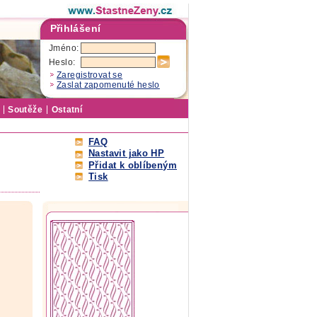
Přihlášení
Jméno:
Heslo:
Zaregistrovat se
Zaslat zapomenuté heslo
Soutěže
Ostatní
FAQ
Nastavit jako HP
Přidat k oblíbeným
Tisk