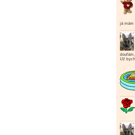
já mám n
doufám,
Už bych