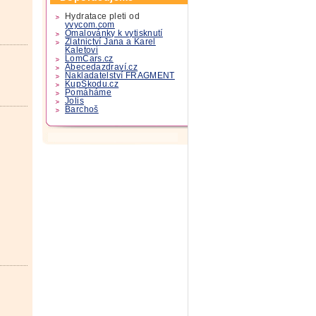
Hydratace pleti od
yvycom.com
Omalovánky k vytisknutí
Zlatnictví Jana a Karel
Kaletovi
LomCars.cz
Abecedazdraví.cz
Nakladatelství FRAGMENT
KupSkodu.cz
Pomáháme
Jolis
Barchoš