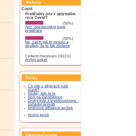
Anketa
Covid
Prodělali/y jste v uplynulém
roce Covid?
(50%)
Ano, onemocnění jsem
prodělala
(50%)
Ne, zatím mě to minulo a
doufám, že to tak zůstane
Celkem hlasovalo 291231.
Archiv anket
.
Kvízy
Co víte o dějinách naší
vlasti?
Hádej, kdo to je
Hon na čarodějnice
Druhý kvíz z kryptozoologie -
záhadní primáti
Hrdinové dětských knížek
Archiv kvízů
Doporučujeme