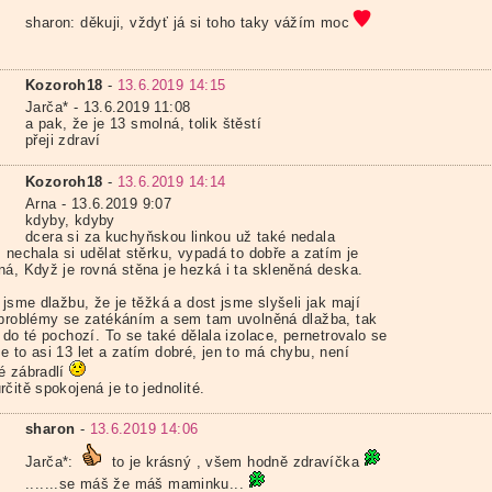
sharon: děkuji, vždyť já si toho taky vážím moc
Kozoroh18
-
13.6.2019 14:15
Jarča* - 13.6.2019 11:08
a pak, že je 13 smolná, tolik štěstí
přeji zdraví
Kozoroh18
-
13.6.2019 14:14
Arna - 13.6.2019 9:07
kdyby, kdyby
dcera si za kuchyňskou linkou už také nedala
 nechala si udělat stěrku, vypadá to dobře a zatím je
ná, Když je rovná stěna je hezká i ta skleněná deska.
 jsme dlažbu, že je těžká a dost jsme slyšeli jak mají
 problémy se zatékáním a sem tam uvolněná dlažba, tak
 do té pochozí. To se také dělala izolace, pernetrovalo se
e to asi 13 let a zatím dobré, jen to má chybu, není
é zábradlí
čitě spokojená je to jednolité.
sharon
-
13.6.2019 14:06
Jarča*:
to je krásný , všem hodně zdravíčka
.......se máš že máš maminku...