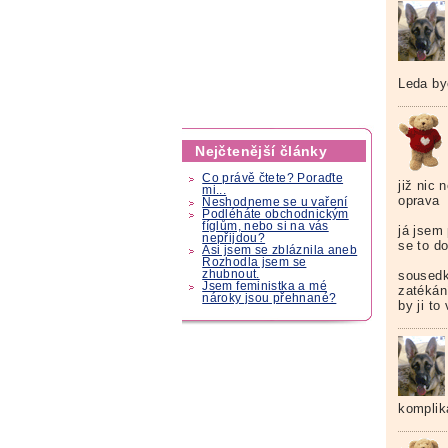
Leda by
Nejčtenější články
Co právě čtete? Poraďte
již nic
mi...
oprava
Neshodneme se u vaření
Podléháte obchodnickým
fíglům, nebo si na vás
já jsem 
nepřijdou?
se to d
Asi jsem se zbláznila aneb
Rozhodla jsem se
zhubnout.
sousedk
Jsem feministka a mé
zatékán
nároky jsou přehnané?
by ji to 
komplik