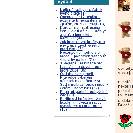
vydání
Nejlepší volby pro šatník
tvého dítěte (1)
Onemocnění žlučníku –
poznejte ty nejčastější a
zjistěte, co znamenají (13)
Darování vajíček očima
žen: Co cítí až 72 % dárkyň
a proč o tom nikdo
nemluví? (44)
Jak interaktivní hračky pro
psy zlepší život vašeho
mazlíčka (26)
Recenze nejmódnějších
modelů pánských sandálů:
4 návrhy na léto (27)
3 Nejlepší Destinace pro
Last Minute dovolenou u
obklady,
moře 2024 (39)
spokoje
Ozdobte se s grácii:
Průvodce výběrem
dámských doplňků (55)
nechtěli
Sedm nejkrásnějších měst v
někteří
celém Chorvatsku (37)
jsme šli
Papír, obyčejná neobyčejná
to. Mám
věc (30)
Buritto s Jihočeským žervé,
dodělan
fazolemi, hovězím ragú,
Budeš ur
avokádem a koriandrem
(16)