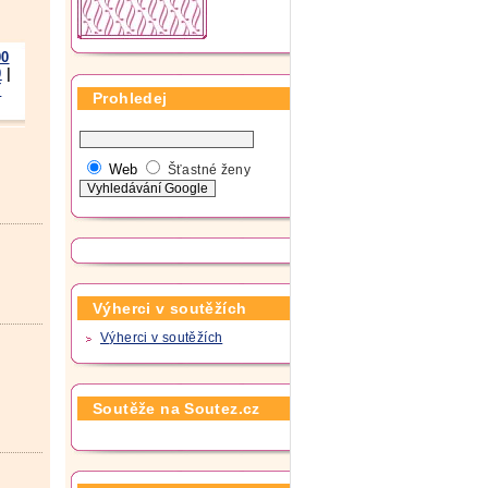
00
0
|
í
Prohledej
Web
Šťastné ženy
Výherci v soutěžích
Výherci v soutěžích
Soutěže na Soutez.cz