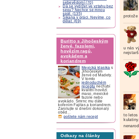
sebevědomí (70)
Dá se vydržet ve vztahu bez
sexu? Nechce se mnou
spát. (135)
protože
Šikana v práci. Nevíme, co
dělat. (69)
Buritto s Jihočeským
žervé, fazolemi,
u nás v
hovězím ragú,
nejstar
avokádem a
koriandrem
Mexická klasika
s
Jihočeským
žervé od Madety.
V tomto
jednoduchém
receptu
nechybí
kvalitní hovězí
maso, mexické
fazole nebo
avokádo. Šmrnc mu dáte
kořením Fajitas a koriandrem.
Zarolujte si dnešní dokonalý
oběd...
to letos
pošlete nám recept
kulatiny
nenarodi
Odkazy na články