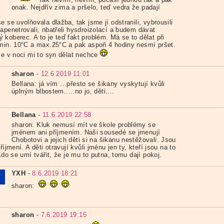
onak. Nejdřív zima a pršelo, teď vedra že padají
.
e se uvolňovala dlažba, tak jsme jí odstranili, vybrousili
apenetrovali, nbatřeli hysdroizolací a budem dávat
koberec. A to je teď fakt problém. Má se to dělat při
 min. 10°C a max.25°C a pak aspoň 4 hodiny nesmí pršet.
le v noci mi to syn dělat nechce
sharon
-
12.6.2019 11:01
Bellana: já vím ...přesto se šikany vyskytují kvůli
úplným blbostem.....no jo, děti....
Bellana
-
11.6.2019 22:58
sharon: Kluk nemusí mít ve škole problémy se
jménem ani příjmením. Naši sousedé se jmenují
Chobotovi a jejich děti si na šikanu nestěžovali. Jsou
příjmení. A děti otravují kvůli jménu jen ty, kteří jsou na to
 Kdo se umí tvářit, že je mu to putna, tomu dají pokoj.
YXH
-
8.6.2019 18:21
sharon:
sharon
-
7.6.2019 19:15