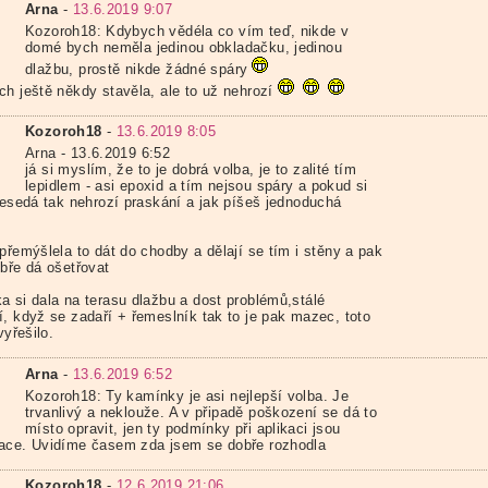
Arna
-
13.6.2019 9:07
Kozoroh18: Kdybych vědéla co vím teď, nikde v
domé bych neměla jedinou obkladačku, jedinou
dlažbu, prostě nikde žádné spáry
ch ještě někdy stavěla, ale to už nehrozí
Kozoroh18
-
13.6.2019 8:05
Arna - 13.6.2019 6:52
já si myslím, že to je dobrá volba, je to zalité tím
lepidlem - asi epoxid a tím nejsou spáry a pokud si
 nesedá tak nehrozí praskání a jak píšeš jednoduchá
přemýšlela to dát do chodby a dělají se tím i stěny a pak
obře dá ošetřovat
a si dala na terasu dlažbu a dost problémů,stálé
í, když se zadaří + řemeslník tak to je pak mazec, toto
vyřešilo.
Arna
-
13.6.2019 6:52
Kozoroh18: Ty kamínky je asi nejlepší volba. Je
trvanlivý a neklouže. A v připadě poškození se dá to
místo opravit, jen ty podmínky při aplikaci jsou
ace. Uvidíme časem zda jsem se dobře rozhodla
Kozoroh18
-
12.6.2019 21:06