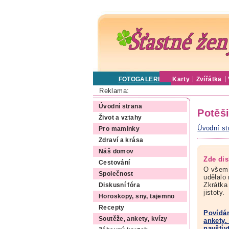
FOTOGALERIE
Karty
Zvířátka
Reklama:
Úvodní strana
Potěši
Život a vztahy
Úvodní st
Pro maminky
Zdraví a krása
Náš domov
Zde dis
Cestování
O všem,
Společnost
udělalo
Zkrátka
Diskusní fóra
jistoty.
Horoskopy, sny, tajemno
Recepty
Povídán
Soutěže, ankety, kvízy
ankety.
navštiv