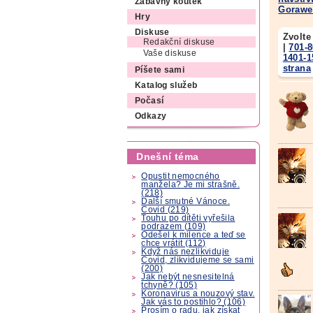
Zábavný koutek
Gorawe
Hry
Diskuse
Zvolte
Redakční diskuse
|
701-
Vaše diskuse
1401-1
strana
Píšete sami
Katalog služeb
Počasí
Odkazy
Dnešní téma
Opustit nemocného
manžela? Je mi strašně.
(218)
Další smutné Vánoce.
Covid (219)
Touhu po dítěti vyřešila
podrazem (109)
Odešel k milence a teď se
chce vrátit (112)
Když nás nezlikviduje
Covid, zlikvidujeme se sami
(200)
Jak nebýt nesnesitelná
tchyně? (105)
Koronavirus a nouzový stav.
Jak vás to postihlo? (106)
Prosím o radu, jak získat