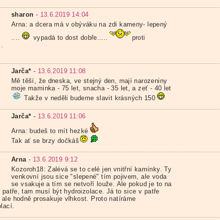
sharon
-
13.6.2019 14:04
Arna: a dcera má v obýváku na zdi kameny- lepený
....
vypadá to dost dobře.....
proti
..
Jarča*
-
13.6.2019 11:08
Mě těší, že dneska, ve stejný den, mají narozeniny
moje maminka - 75 let, snacha - 35 let, a zeť - 40 let
Takže v neděli budeme slavit krásných 150
Jarča*
-
13.6.2019 11:06
Arna: budeš to mít hezké
Tak ať se brzy dočkáš
Arna
-
13.6.2019 9:12
Kozoroh18: Zalévá se to celé jen vnitřní kamínky. Ty
venkovní jsou sice "slepené" tím pojivem, ale voda
se vsakuje a tím se netvoří louže. Ale pokud je to na
 patře, tam musí být hydroizolace. Já to sice v patře
ale hodně prosakuje vlhkost. Proto natíráme
lací.