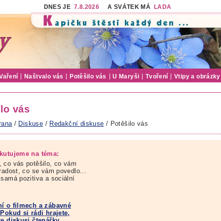
DNES JE
7.8.2026
A SVÁTEK MÁ
LADA
Vaření
Naštvalo vás
Potěšilo vás
U Maryši
Tvoření
Vtipy a obrázky
lo vás
rana
/
Diskuse
/
Redakční diskuse
/ Potěšilo vás
kutujeme na téma:
 co vás potěšilo, co vám
 radost, co se vám povedlo...
 samá pozitiva a sociální
í o filmech a zábavné
 Pokud si rádi hrajete,
te diskusi čtenářky