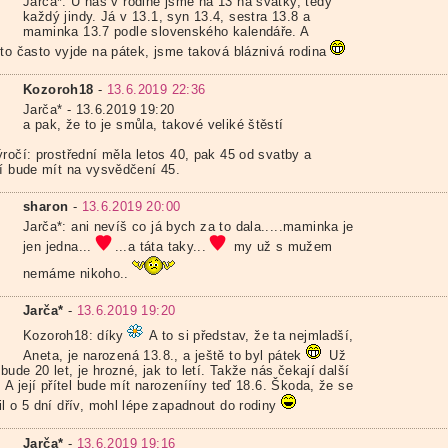
Jarča*: U nás v rodině jsme na 13 na svátky, tedy
každý jindy. Já v 13.1, syn 13.4, sestra 13.8 a
maminka 13.7 podle slovenského kalendáře. A
 to často vyjde na pátek, jsme taková bláznivá rodina
Kozoroh18
-
13.6.2019 22:36
Jarča* - 13.6.2019 19:20
a pak, že to je smůla, takové veliké štěstí
ýročí: prostřední měla letos 40, pak 45 od svatby a
ší bude mít na vysvědčení 45.
sharon
-
13.6.2019 20:00
Jarča*: ani nevíš co já bych za to dala.....maminka je
jen jedna...
...a táta taky...
my už s mužem
nemáme nikoho..
Jarča*
-
13.6.2019 19:20
Kozoroh18: díky
A to si představ, že ta nejmladší,
Aneta, je narozená 13.8., a ještě to byl pátek
Už
 bude 20 let, je hrozné, jak to letí. Takže nás čekají další
. A její přítel bude mít narozenííny teď 18.6. Škoda, že se
l o 5 dní dřív, mohl lépe zapadnout do rodiny
Jarča*
-
13.6.2019 19:16